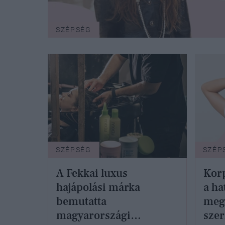
SZÉPSÉG
SZÉPSÉG
SZÉP
A Fekkai luxus
Korp
hajápolási márka
a ha
bemutatta
meg
magyarországi
szer