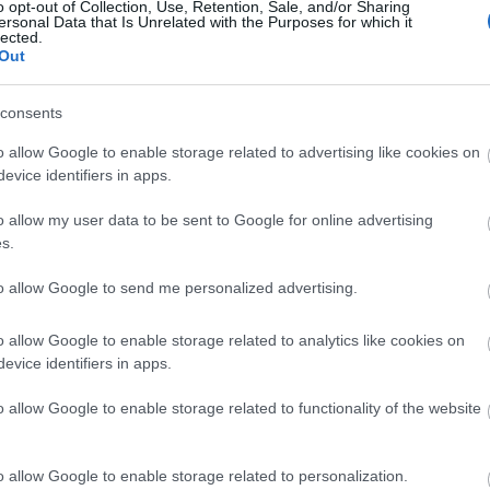
o opt-out of Collection, Use, Retention, Sale, and/or Sharing
 legyen
ersonal Data that Is Unrelated with the Purposes for which it
lected.
Out
consents
VALENTIN-NAPOK
o allow Google to enable storage related to advertising like cookies on
5 dolog a randi előtt,
evice identifiers in apps.
amiről sokan
o allow my user data to be sent to Google for online advertising
megfeledkeznek,
s.
pedig nagyon fontos
to allow Google to send me personalized advertising.
o allow Google to enable storage related to analytics like cookies on
evice identifiers in apps.
o allow Google to enable storage related to functionality of the website
o allow Google to enable storage related to personalization.