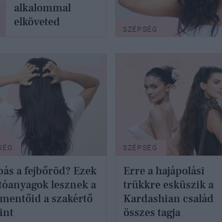
alkalommal
elköveted
SZÉPSÉG
SÉG
SZÉPSÉG
ás a fejbőröd? Ezek
Erre a hajápolási
tóanyagok lesznek a
trükkre esküszik a
mentőid a szakértő
Kardashian család
int
összes tagja