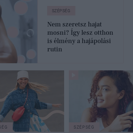
SZÉPSÉG
Nem szeretsz hajat
mosni? Így lesz otthon
is élmény a hajápolási
rutin
SÉG
SZÉPSÉG