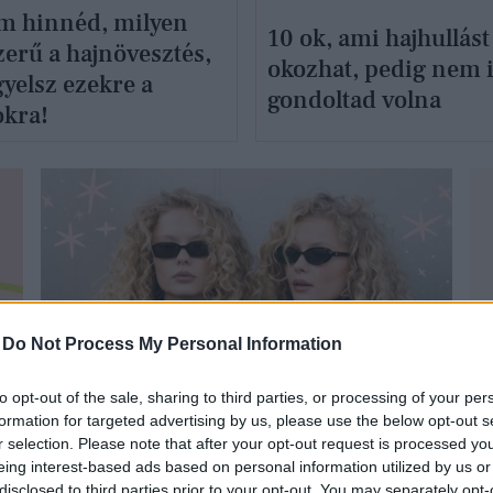
em hinnéd, milyen
10 ok, ami hajhullást
zerű a hajnövesztés,
okozhat, pedig nem 
gyelsz ezekre a
gondoltad volna
okra!
-
Do Not Process My Personal Information
SZÉPSÉG
to opt-out of the sale, sharing to third parties, or processing of your per
formation for targeted advertising by us, please use the below opt-out s
r selection. Please note that after your opt-out request is processed y
eing interest-based ads based on personal information utilized by us or
disclosed to third parties prior to your opt-out. You may separately opt-