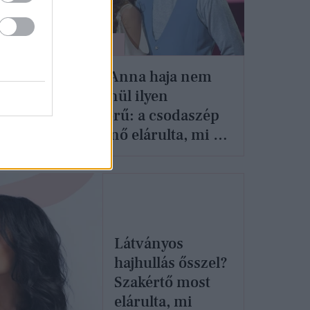
SZÉPSÉG
Mikes Anna haja nem
stett
véletlenül ilyen
gyönyörű: a csodaszép
táncosnő elárulta, mi a
titka
Látványos
hajhullás ősszel?
Szakértő most
elárulta, mi