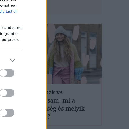
 downstream
B’s List of
er and store
to grant or
ed purposes
SZÉPSÉG
Hajmaszk vs.
hajbalzsam: mi a
különbség és melyik
er
mire jó?
e