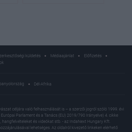
zerkesztőségi küldetés
Médiaajánlat
Előfizetés
sok
panyolország
Dél-Afrika
at céljára való felhasználását is – a szerzői jogról szóló 1999. évi
Az Európai Parlament és a Tanács (EU) 2019/790 Irányelve) 4. cikke
, hangfelvételeket és videókat stb. - az IndaNext Hungary Kft.
zzájárulásával lehetséges. Az oldalról kivezető linkeken elérhető