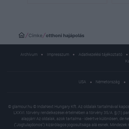
nagykövetét, és erre te
sem számítottál
Címke
otthoni hajápolás
Archívum
Impresszum
Adatkezelési tájékoztató
K
USA
Németország
© glamour.hu © IndaNext Hungary Kft. Az oldalak tartalmával kapcsol
LXXVI. törvény rendelkezései értelmében a törvény 35/A. § (1) par
alapján! Az oldalak, azok tartalma - ideértve különösen, de n
("Jogtulajdonos") kizárólagos jogosultsága alá esnek. Mindezek m