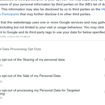
losure of your personal information by third parties on the IAB’s list of
. This information may also be disclosed by us to third parties on the
IA
Így ápold a hullámos hajat, hogy
Participants
that may further disclose it to other third parties.
álomszép végeredményt kapj
 that this website/app uses one or more Google services and may gath
including but not limited to your visit or usage behaviour. You may click 
 to Google and its third-party tags to use your data for below specifi
ogle consent section.
l Data Processing Opt Outs
o opt-out of the Sharing of my personal data.
SÉG
GLAMOUR-NAPOK
In
intenzív
9 hajápolási termék,
o opt-out of the Sale of my Personal Data.
anyagok a
amitől félelmetesen
In
polásban: így
gyorsan nő majd a
to opt-out of processing my Personal Data for Targeted
ing.
ted el, hogy hajad
hajad, és most szup
In
zséges kinézetű és
áron szerezheted b