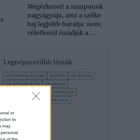
Megérkezett a samponok
nagyágyúja, ami a szőke
is
haj legjobb barátja: nem
véletlenül imádják a
sztárok
Legnépszerűbb témák
OTTHONI HAJÁPOLÁS
SZÉPSÉG
HAJÁPOLÁS
HAJÁPOLÁSI RUTIN
HAJMOSÁS
GYORS HAJNÖVEKEDÉS
HAJHULLÁS
SZÉPSÉGÁPOLÁS
SZTÁROK HAJA
sonal or
ection to
ou may
 personal
out of the