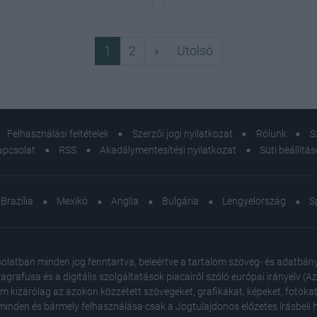
Következő
Utolsó
1
2
»
Utolsó
Felhasználási feltételek
Szerzői jogi nyilatkozat
Rólunk
S
apcsolat
RSS
Akadálymentesítési nyilatkozat
Süti beállítá
Brazília
Mexikó
Anglia
Bulgária
Lengyelország
S
atban minden jog fenntartva, beleértve a tartalom szöveg- és adatbányász
agrafusa és a digitális szolgáltatások piacairól szóló európai irányelv (
em kizárólag az azokon közzétett szövegeket, grafikákat, képeket, fotókat
inden és bármely felhasználása csak a Jogtulajdonos előzetes írásbeli ho