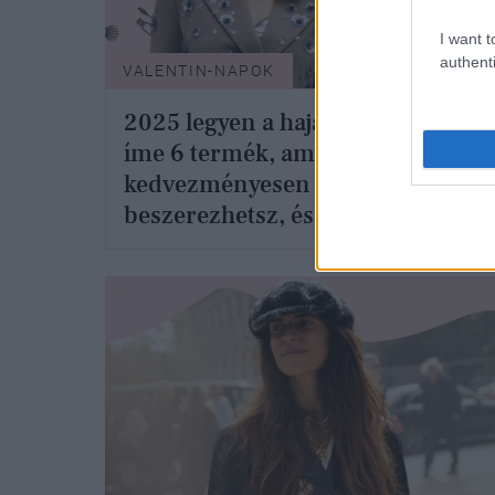
I want t
authenti
VALENTIN-NAPOK
SZÉP
2025 legyen a hajad éve:
Szin
íme 6 termék, amit most
eddi
kedvezményesen
fésü
beszerezhetsz, és
módj
újjászületik tőle a
csod
frizurád
szer