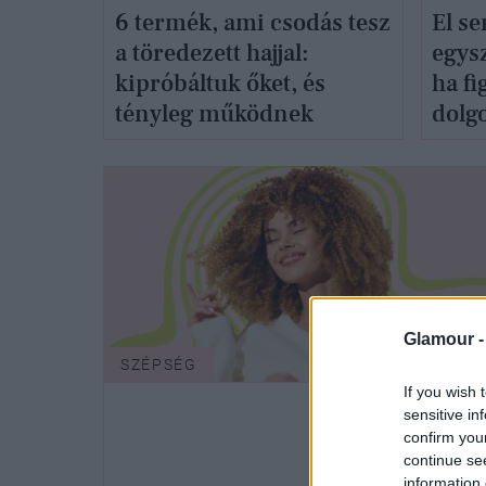
6 termék, ami csodás tesz
El s
a töredezett hajjal:
egys
kipróbáltuk őket, és
ha fi
tényleg működnek
dolg
Glamour 
SZÉPSÉG
If you wish 
sensitive in
confirm you
continue se
information 