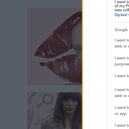
I want t
erős
of my P
was col
Opted 
Google 
I want t
web or d
I want t
purpose
I want 
I want t
web or d
I want t
or app.
I want t