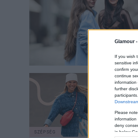
Glamour 
If you wish 
sensitive in
confirm you
continue se
information 
further disc
participants
Downstream 
Please note
information 
deny consent
SZÉPSÉG
SZÉP
in below Go