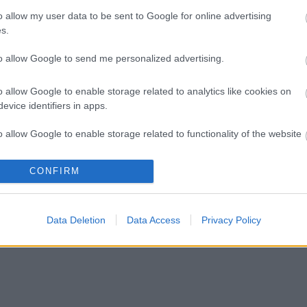
o allow my user data to be sent to Google for online advertising
Meglepő, de ezektől az ételektől
s.
sokkal gyorsabban nő a hajad
to allow Google to send me personalized advertising.
o allow Google to enable storage related to analytics like cookies on
evice identifiers in apps.
o allow Google to enable storage related to functionality of the website
CONFIRM
o allow Google to enable storage related to personalization.
o allow Google to enable storage related to security, including
Data Deletion
Data Access
Privacy Policy
cation functionality and fraud prevention, and other user protection.