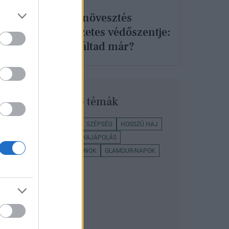
Ez a hajnövesztés
természetes védőszentje:
jad,
te próbáltad már?
Legnépszerűbb témák
GYORS HAJNÖVEKEDÉS
SZÉPSÉG
HOSSZÚ HAJ
HAJÁPOLÁS
OTTHONI HAJÁPOLÁS
ROZMARINGOLAJ
KUPONOK
GLAMOUR-NAPOK
ROZMARING