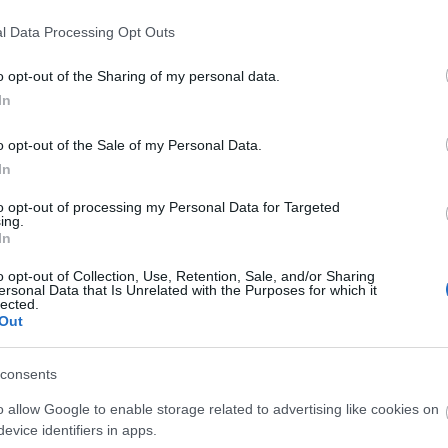
9 hajápolási termék,
észíts „sleek back”
l Data Processing Opt Outs
amitől félelmetesen
urát, ami nem
gyorsan nő majd a ha
o opt-out of the Sharing of my personal data.
olja a hajad
és most szuper áron
In
szerezheted be
o opt-out of the Sale of my Personal Data.
In
to opt-out of processing my Personal Data for Targeted
ing.
In
o opt-out of Collection, Use, Retention, Sale, and/or Sharing
ersonal Data that Is Unrelated with the Purposes for which it
lected.
Out
SZÉPSÉG
consents
o allow Google to enable storage related to advertising like cookies on
evice identifiers in apps.