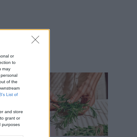
sonal or
ection to
ou may
 personal
out of the
 downstream
B’s List of
er and store
to grant or
ed purposes
SZÉPSÉG