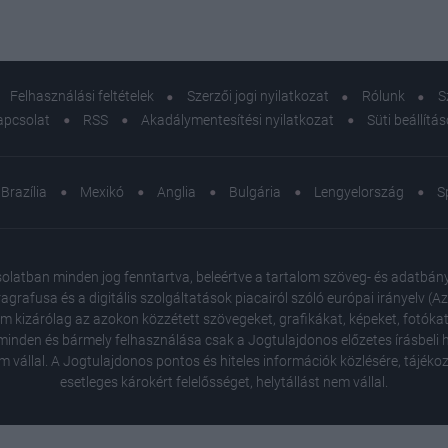
Felhasználási feltételek
Szerzői jogi nyilatkozat
Rólunk
S
apcsolat
RSS
Akadálymentesítési nyilatkozat
Süti beállítá
Brazília
Mexikó
Anglia
Bulgária
Lengyelország
S
atban minden jog fenntartva, beleértve a tartalom szöveg- és adatbányász
agrafusa és a digitális szolgáltatások piacairól szóló európai irányelv (
em kizárólag az azokon közzétett szövegeket, grafikákat, képeket, fotókat
inden és bármely felhasználása csak a Jogtulajdonos előzetes írásbeli ho
m vállal. A Jogtulajdonos pontos és hiteles információk közlésére, tájék
esetleges károkért felelősséget, helytállást nem vállal.