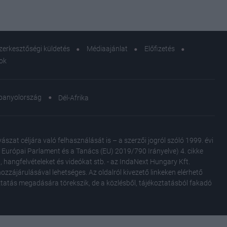
zerkesztőségi küldetés
Médiaajánlat
Előfizetés
sok
panyolország
Dél-Afrika
at céljára való felhasználását is – a szerzői jogról szóló 1999. évi
Az Európai Parlament és a Tanács (EU) 2019/790 Irányelve) 4. cikke
, hangfelvételeket és videókat stb. - az IndaNext Hungary Kft.
zzájárulásával lehetséges. Az oldalról kivezető linkeken elérhető
oztatás megadására törekszik, de a közlésből, tájékoztatásból fakadó