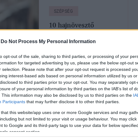
SZÉPSÉG
10 hajnövesztő
termék, ami
brutálison gyors
-
Do Not Process My Personal Information
eredményt hoz
to opt-out of the sale, sharing to third parties, or processing of your per
formation for targeted advertising by us, please use the below opt-out s
r selection. Please note that after your opt-out request is processed y
eing interest-based ads based on personal information utilized by us or
disclosed to third parties prior to your opt-out. You may separately opt-
losure of your personal information by third parties on the IAB’s list of
. This information may also be disclosed by us to third parties on the
IA
Participants
that may further disclose it to other third parties.
 that this website/app uses one or more Google services and may gath
including but not limited to your visit or usage behaviour. You may click 
 to Google and its third-party tags to use your data for below specifi
SÉG
GLAMOUR-NAPOK
ogle consent section.