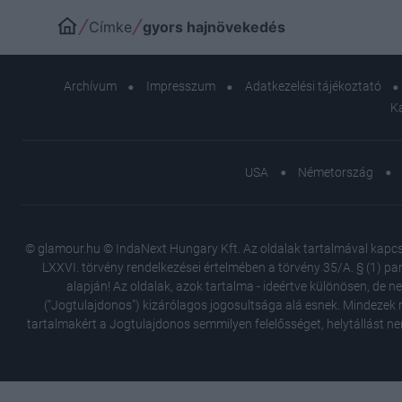
Címke
gyors hajnövekedés
Archívum
Impresszum
Adatkezelési tájékoztató
K
USA
Németország
© glamour.hu © IndaNext Hungary Kft. Az oldalak tartalmával kapcsol
LXXVI. törvény rendelkezései értelmében a törvény 35/A. § (1) par
alapján! Az oldalak, azok tartalma - ideértve különösen, de n
("Jogtulajdonos") kizárólagos jogosultsága alá esnek. Mindezek m
tartalmakért a Jogtulajdonos semmilyen felelősséget, helytállást ne