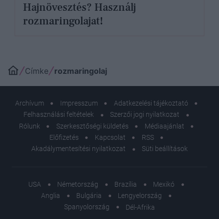
Hajnövesztés? Használj
rozmaringolajat!
Címke
rozmaringolaj
Archívum
Impresszum
Adatkezelési tájékoztató
Felhasználási feltételek
Szerzői jogi nyilatkozat
Rólunk
Szerkesztőségi küldetés
Médiaajánlat
Előfizetés
Kapcsolat
RSS
Akadálymentesítési nyilatkozat
Süti beállítások
USA
Németország
Brazília
Mexikó
Anglia
Bulgária
Lengyelország
Spanyolország
Dél-Afrika