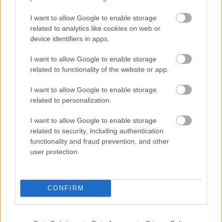
I want to allow Google to enable storage
related to analytics like cookies on web or
device identifiers in apps.
I want to allow Google to enable storage
related to functionality of the website or app.
I want to allow Google to enable storage
related to personalization.
SZÉPSÉG
I want to allow Google to enable storage
related to security, including authentication
Varázslatos dolog történik a
functionality and fraud prevention, and other
user protection.
hajaddal, ha rozmaringolajat
használsz, és ezt be is bizonyítjuk
CONFIRM
Legnépszerűbb témák