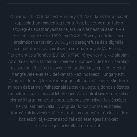
© glamour.hu © IndaNext Hungary Kft. Az oldalak tartalmával
kapcsolatban minden jog fenntartva, beleértve a tartalom
szöveg- és adatbányászat céljára való felhasználását is – a
szerzői jogról szóló 1999. évi LXXVI. törvény rendelkezései
értelmében a törvény 35/A. § (1) paragrafusa és a digitális
szolgáltatások piacairól szóló európai irányelv (Az Európai
Parlament és a Tanács (EU) 2019/790 Irányelve) 4. cikke alapján!
Az oldalak, azok tartalma - ideértve különösen, de nem kizárólag
az azokon közzétett szövegeket, grafikákat, képeket, fotókat,
hangfelvételeket és videókat stb. - az IndaNext Hungary Kft.
("Jogtulajdonos") kizárólagos jogosultsága alá esnek. Mindezek
minden és bármely felhasználása csak a Jogtulajdonos előzetes
írásbeli hozzájárulásával lehetséges. Az oldalról kivezető linkeken
elérhető tartalmakért a Jogtulajdonos semmilyen felelősséget,
helytállást nem vállal. A Jogtulajdonos pontos és hiteles
információk közlésére, tájékoztatás megadására törekszik, de a
közlésből, tájékoztatásból fakadó esetleges károkért
felelősséget, helytállást nem vállal.