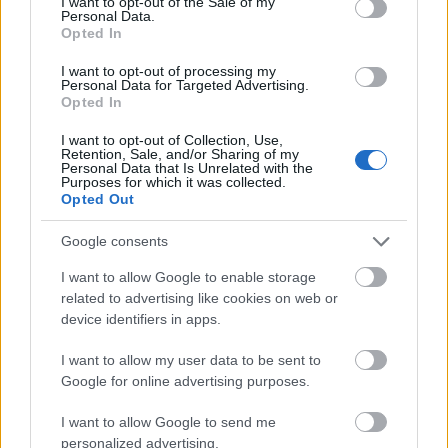
I want to opt-out of the Sale of my
Personal Data.
SZÉPSÉG
Opted In
Ez a hajnövesztés természetes
I want to opt-out of processing my
védőszentje: te próbáltad már?
Personal Data for Targeted Advertising.
Opted In
I want to opt-out of Collection, Use,
Retention, Sale, and/or Sharing of my
Personal Data that Is Unrelated with the
Purposes for which it was collected.
Opted Out
Google consents
I want to allow Google to enable storage
related to advertising like cookies on web or
device identifiers in apps.
ÉLETMÓD
I want to allow my user data to be sent to
Mielőtt rozmaringolajjal dúsítanád a
Google for online advertising purposes.
hajad, olvasd el, mit gondol róla a
I want to allow Google to send me
tudomány!
personalized advertising.