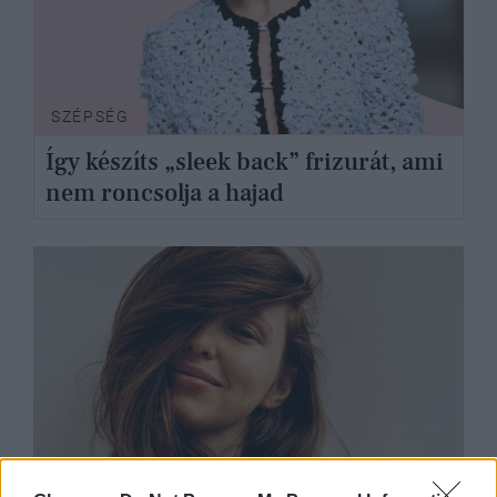
SZÉPSÉG
Így készíts „sleek back” frizurát, ami
nem roncsolja a hajad