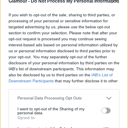
Glamour -
Do Not Process My Personal Information
SZÉPSÉG
If you wish to opt-out of the sale, sharing to third parties, or
processing of your personal or sensitive information for
Egy hónapig rozmaringolajat
targeted advertising by us, please use the below opt-out
használtam a hajamra, az eredmény
section to confirm your selection. Please note that after your
opt-out request is processed you may continue seeing
egészen elképesztő
interest-based ads based on personal information utilized by
us or personal information disclosed to third parties prior to
your opt-out. You may separately opt-out of the further
disclosure of your personal information by third parties on the
IAB’s list of downstream participants. This information may
also be disclosed by us to third parties on the
IAB’s List of
Downstream Participants
that may further disclose it to other
third parties.
Please note that this website/app uses one or more Google
Personal Data Processing Opt Outs
services and may gather and store information including but
not limited to your visit or usage behaviour. You may click to
I want to opt-out of the Sharing of my
personal data.
grant or deny consent to Google and its third-party tags to
Opted In
use your data for below specified purposes in below Google
consent section.