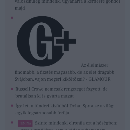
valószínűleg mindenki ugyanarra a kérdésre gondol
majd
Az élelmiszer
finomabb, a fizetés magasabb, de az élet drágább
Svájcban, vajon megéri kiköltözni? - GLAMOUR
Russell Crowe nemcsak rengeteget fogyott, de
brutálisan ki is gyúrta magát
Így lett a tündéri kisfiúból Dylan Sprouse a világ
egyik legsármosabb férfija
Szinte mindenki elrontja ezt a hőségben:
FEMINA