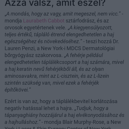
Azzá válsz, amit eszel?
„
A mondás, hogy az vagy, amit megeszel, nem vicc.
” -
mondja
Laurabeth Cabbot
sztárfodrász, és az
orvosok egyetértenek vele. „
A kiegyensúlyozott,
teljes értékű, tápláló étrend elengedhetetlen a haj
egészségéhez és növekedéséhez.
” - teszi hozzá Dr.
Lauren Penzi, a New York-i MDCS Dermatológiai
bőrgyógyász szakorvosa. „
A fehérje például
elengedhetetlen táplálékcsoport a haj számára, mivel
a haj keratin nevű fehérjékből áll, és az olyan
aminosavakra, mint az L-cisztein, és az L-lizein
szintén szükség van, mivel ezek a fehérjék
építőkövei.
”
Ezért is van az, hogy a táplálékbevitel korlátozása
negatív hatással lehet a hajra. „
Tudjuk, hogy a
tápanyaghiány hozzájárul a haj elvékonyodásához és
a hajhulláshoz.”
- mondja Blair Murphy-Rose, a New
York-i Laser & Skin Surgery Center of New York