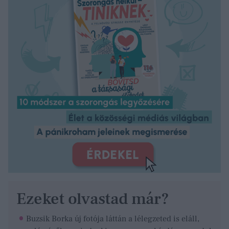
Ezeket olvastad már?
Buzsik Borka új fotója láttán a lélegzeted is eláll,