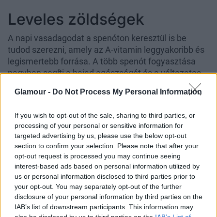
Leveles zöldségek
A napi vasadagodat a spenóton keresztül is be
tudod szerezni, amely az A-vitamin leggyakoribb és
legismertebb forrása. A több spenót fogyasztása
nagyban segíti a hajad egészségét és a változatos
étrendet is. De jó opció lehet még a kelkáposzta és a
Glamour -
Do Not Process My Personal Information
fejes káposzta is, hiszen ezek mind vasban
gazdagok és segítenek az oxigénellátásban.
If you wish to opt-out of the sale, sharing to third parties, or
Avokádó
processing of your personal or sensitive information for
targeted advertising by us, please use the below opt-out
section to confirm your selection. Please note that after your
Az avokádó A-vitamint, B-vitaminokat, C-vitamint, D-
opt-out request is processed you may continue seeing
vitamint, E-vitamint, vasat, cinket és biotint
interest-based ads based on personal information utilized by
tartalmaz. A biotin gyakran ajánlott a haj
us or personal information disclosed to third parties prior to
egészségének serkentésére, ami az avokádó
your opt-out. You may separately opt-out of the further
mellett megtalálható a tojásban, a diófélékben és a
disclosure of your personal information by third parties on the
teljes kiőrlésű gabonákban is.
IAB’s list of downstream participants. This information may