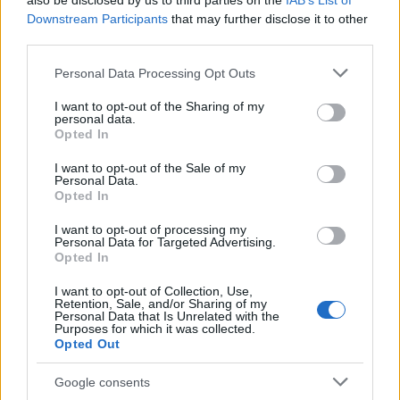
also be disclosed by us to third parties on the
IAB’s List of
Diófélék és magvak
Downstream Participants
that may further disclose it to other
third parties.
A diófélék és magvak cinket és rengeteg más, a
Please note that this website/app uses one or more Google
Personal Data Processing Opt Outs
hajápoláshoz elengedhetetlen tápanyagokat
services and may gather and store information including but
tartalmaznak. Többek között B- és E-vitamint, cinket
not limited to your visit or usage behaviour. You may click to
I want to opt-out of the Sharing of my
personal data.
és zsírsavakat, amelyeknek egészséges
grant or deny consent to Google and its third-party tags to
Opted In
mennyiségű fogyasztása elősegíti a hajhagymák
use your data for below specified purposes in below Google
consent section.
működését. Naponta egy kis maréknyinál több nem
I want to opt-out of the Sale of my
Personal Data.
javallott. A lenmag és a chia mag magas
Opted In
fehérjeforrással rendelkezik, így a növekedés
mellett a haj fényessége is javul majd.
I want to opt-out of processing my
Personal Data for Targeted Advertising.
Opted In
I want to opt-out of Collection, Use,
Retention, Sale, and/or Sharing of my
Personal Data that Is Unrelated with the
Purposes for which it was collected.
Opted Out
Google consents