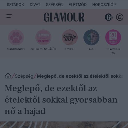
SZTÁROK
DIVAT
SZÉPSÉG
ÉLETMÓD
HOROSZKÓP
KU
MANCSPARTY
NYEREMÉNYJÁTÉK
SYOSS
TAROT
GLAMOUR
20
Szépség
Meglepő, de ezektől az ételektől sokkal
Meglepő, de ezektől az
ételektől sokkal gyorsabban
nő a hajad