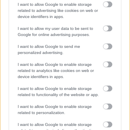
I want to allow Google to enable storage
related to advertising like cookies on web or
device identifiers in apps.
I want to allow my user data to be sent to
Google for online advertising purposes.
Körömhoroszkóp: ez a csodás
I want to allow Google to send me
manikűr illik hozzád a csillagjegyed
personalized advertising.
szerint
I want to allow Google to enable storage
related to analytics like cookies on web or
device identifiers in apps.
Ha nem jut időd odafigyelni a teljes értékű
étkezésre, számos olyan vitamin kapható a boltok
I want to allow Google to enable storage
polcain, amivel nagy részüket már egy egyszerű
related to functionality of the website or app.
kapszulában pótolhatod. Természetesen mindig
I want to allow Google to enable storage
válaszd elsősorban azokat az ételeket, amik a
related to personalization.
szükséges anyagokat tartalmazzák, de alternatíva
lehet a pótlásra az alábbi hajnövekedést elősegítő
I want to allow Google to enable storage
kapszulák egyike is.