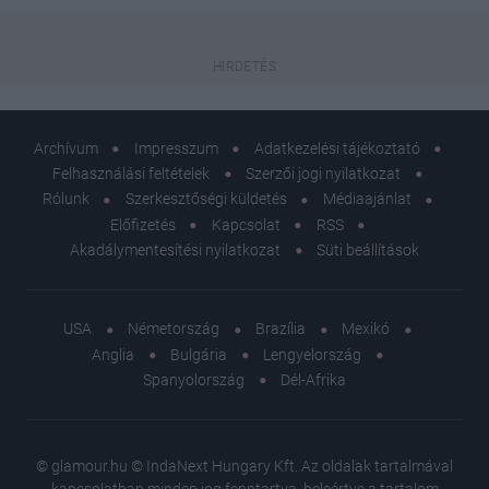
Archívum
Impresszum
Adatkezelési tájékoztató
Felhasználási feltételek
Szerzői jogi nyilatkozat
Rólunk
Szerkesztőségi küldetés
Médiaajánlat
Előfizetés
Kapcsolat
RSS
Akadálymentesítési nyilatkozat
Süti beállítások
USA
Németország
Brazília
Mexikó
Anglia
Bulgária
Lengyelország
Spanyolország
Dél-Afrika
© glamour.hu © IndaNext Hungary Kft. Az oldalak tartalmával