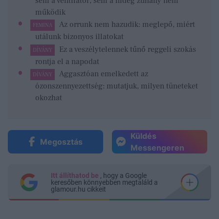
sem a ventilátor, sem a hideg zuhany nem
működik
Az orrunk nem hazudik: meglepő, miért
FEMINA
utálunk bizonyos illatokat
Ez a veszélytelennek tűnő reggeli szokás
DÍVÁNY
rontja el a napodat
Aggasztóan emelkedett az
DÍVÁNY
ózonszennyezettség: mutatjuk, milyen tüneteket
okozhat
Küldés
Megosztás
Messengeren
Itt állíthatod be
, hogy a Google
keresőben könnyebben megtaláld a
glamour.hu cikkeit