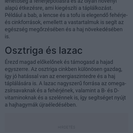
lehetőség a fehérjepótlásra és az olyan növényi
alapú étkezésre, ami kiegészíti a táplálkozást.
Például a bab, a lencse és a tofu is elegendő fehérje-
és cinkforrások, emellett a vastartalmuk is segít az
egészség megőrzésében és a haj növekedésében
is.
Osztriga és lazac
Érezd magad előkelőnek és támogasd a hajad
egyszerre. Az osztriga cinkben különösen gazdag,
így jó hatással van az energiaszintedre és a haj
táplálására is. A lazac nagyszerű forrása az omega-
zsírsavaknak és a fehérjének, valamint a B- és D-
vitaminoknak és a szelénnek is, így segítséget nyújt
a hajhagymák újraéledésében.