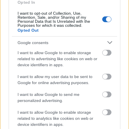
eredménye.
Opted In
Hogy miért nem sikerült 2012 London után
I want to opt-out of Collection, Use,
Retention, Sale, and/or Sharing of my
ismételten az éremszerzés? Nos, remélem, egyszer
Personal Data that Is Unrelated with the
Purposes for which it was collected.
én is megkapom erre a választ. Talán még ennyi idő
Opted Out
után sem álltam készen a sikerre, talán túlságosan
akartam&#8230; Nem tudom.
Google consents
Hogy miként tengetem a napjaimat az utóbbi
I want to allow Google to enable storage
időben? Az egyetemisták "álomvilágát" élem,
related to advertising like cookies on web or
ugyanis vizsgaidőszak van. Bárcsak felébrednék
device identifiers in apps.
már belőle&#8230; Terapeutához járok, aki sokat
segít. (Bevallom soha nem hittem az ilyesfajta
I want to allow my user data to be sent to
segítségben, de most úgy éreztem muszáj
Google for online advertising purposes.
kipróbálnom, és nem bántam meg.) Továbbá végre
I want to allow Google to send me
azt eszek, amit akarok, annyit amennyit akarok. Fel
personalized advertising.
is jött rám 6kg Rió óta, de tudjátok mit? Nagyon
élvezem, na nem a plusz kilókat.
I want to allow Google to enable storage
related to analytics like cookies on web or
device identifiers in apps.