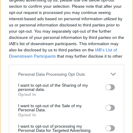
targeted advertising by us, please use the below opt-out
section to confirm your selection. Please note that after your
opt-out request is processed you may continue seeing
interest-based ads based on personal information utilized by
us or personal information disclosed to third parties prior to
your opt-out. You may separately opt-out of the further
disclosure of your personal information by third parties on the
IAB’s list of downstream participants. This information may
also be disclosed by us to third parties on the
IAB’s List of
Downstream Participants
that may further disclose it to other
third parties.
Please note that this website/app uses one or more Google
Personal Data Processing Opt Outs
Illés Fanni
services and may gather and store information including but
not limited to your visit or usage behaviour. You may click to
I want to opt-out of the Sharing of my
personal data.
grant or deny consent to Google and its third-party tags to
Hogy mit adott nekem Rió? Csalódást, óriási pofont
Opted In
use your data for below specified purposes in below Google
és még sorolhatnám, de közben mégis pozitív
consent section.
I want to opt-out of the Sale of my
visszaigazolást arról, hogy jól dolgoztam. Érem nem
Personal Data.
lett, de minden számomban egyéni csúcsot úsztam,
Opted In
bomba formában voltam, és a 100 m mellen elért 5.
I want to opt-out of processing my
helyezésem végső soron életem legjobb
Personal Data for Targeted Advertising.