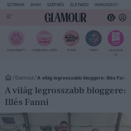
SZTÁROK
DIVAT
SZÉPSÉG
ÉLETMÓD
HOROSZKÓP
KU
MANCSPARTY
NYEREMÉNYJÁTÉK
SYOSS
TAROT
GLAMOUR
20
Életmód
A világ legrosszabb bloggere: Illés Fanni
A világ legrosszabb bloggere:
Illés Fanni