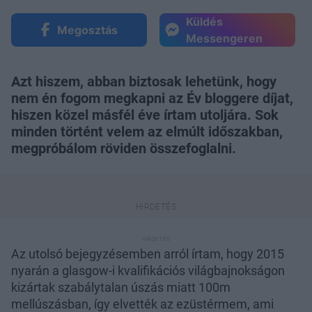
Küldés
Megosztás
Messengeren
Azt hiszem, abban biztosak lehetünk, hogy
nem én fogom megkapni az Év bloggere díjat,
hiszen közel másfél éve írtam utoljára. Sok
minden történt velem az elmúlt időszakban,
megpróbálom röviden összefoglalni.
Az utolsó bejegyzésemben arról írtam, hogy 2015
nyarán a glasgow-i kvalifikációs világbajnokságon
kizártak szabálytalan úszás miatt 100m
mellúszásban, így elvették az ezüstérmem, ami