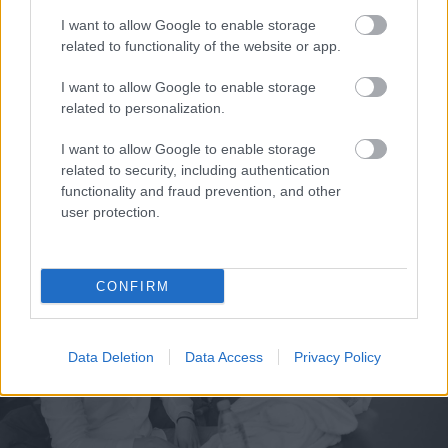
I want to allow Google to enable storage
related to functionality of the website or app.
Hogy mikor tudok újra olyan lelkesedéssel edzeni,
mint Paralimpia előtt? Bízom benne, hogy
I want to allow Google to enable storage
related to personalization.
hamarosan, azonban túl sok még bennem a negatív
élmény. Csapongok. Néha azt érzem a vízben a
I want to allow Google to enable storage
helyem, néha pedig azt, hogy uszodát sem akarok
related to security, including authentication
látni. Ez ilyen - állítólag…
functionality and fraud prevention, and other
user protection.
CONFIRM
Data Deletion
Data Access
Privacy Policy