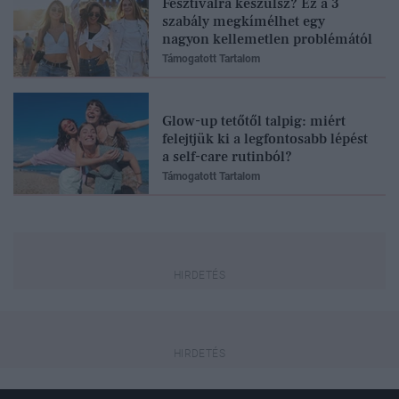
Fesztiválra készülsz? Ez a 3
szabály megkímélhet egy
nagyon kellemetlen problémától
Támogatott Tartalom
Glow-up tetőtől talpig: miért
felejtjük ki a legfontosabb lépést
a self-care rutinból?
Támogatott Tartalom