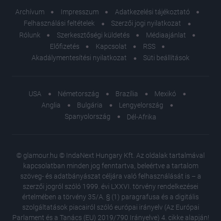
Archívum
Impresszum
Adatkezelési tájékoztató
Felhasználási feltételek
Szerzői jogi nyilatkozat
Rólunk
Szerkesztőségi küldetés
Médiaajánlat
Előfizetés
Kapcsolat
RSS
Akadálymentesítési nyilatkozat
Süti beállítások
USA
Németország
Brazília
Mexikó
Anglia
Bulgária
Lengyelország
Spanyolország
Dél-Afrika
© glamour.hu © IndaNext Hungary Kft. Az oldalak tartalmával
kapcsolatban minden jog fenntartva, beleértve a tartalom
szöveg- és adatbányászat céljára való felhasználását is – a
szerzői jogról szóló 1999. évi LXXVI. törvény rendelkezései
értelmében a törvény 35/A. § (1) paragrafusa és a digitális
szolgáltatások piacairól szóló európai irányelv (Az Európai
Parlament és a Tanács (EU) 2019/790 Irányelve) 4. cikke alapján!