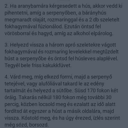
2. Ha aranybarnára kérgesedett a hús, akkor vedd ki
pihentetni, amíg a serpenyőben, a bárányhús
megmaradt olaját, rozmaringgal és a 2 db szeletelt
fokhagymával fúzionálod. Ezután öntsd fel
vörösborral és hagyd, amíg az alkohol elpárolog.
3. Helyezd vissza a három apró szeletekre vágott
fokhagymával és rozmaring levelekkel megtűzdelt
húst a serpenyőbe és öntsd fel húsleves alaplével.
Tegyél bele friss kakukkfüvet.
4. Várd meg, míg elkezd forrni, majd a serpenyő
tetejével, vagy alufóliával takard le az edény
tartalmát és helyezd a sütőbe. Süsd 170 fokon két
óráig. Takarás nélkül 180 fokon még további 30
percig, közben locsold meg és ezalatt az idő alatt
fordítsd át egyszer a húst a másik oldalára, majd
vissza. Kóstold meg, és ha úgy érezed, ízlés szerint
még sózd, borsozd.