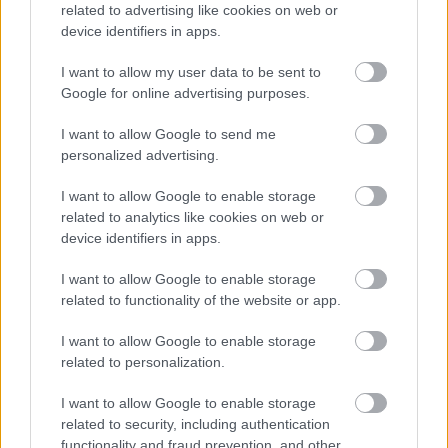
Hozzávalók: 150g Dijon Mustár, 1,5dl száraz fehér
related to advertising like cookies on web or
device identifiers in apps.
bor, 3 evőkanál méz, 1 szál friss rozmaring, levele
apróra vágva
I want to allow my user data to be sent to
Google for online advertising purposes.
Így készítsd el:
Keverd össze a serpenyőben a mustárt a mézzel és
I want to allow Google to send me
a fehér borral. Forrásban, addig kevergesd közepes
personalized advertising.
lángon, míg a bor alkohol tartalma elgőzölög és
szószos állagot kapsz. Ezután adj hozzá nagyon
I want to allow Google to enable storage
apróra vágott rozmaringot is. Végül kend be a
related to analytics like cookies on web or
device identifiers in apps.
mázzal a már félkész húst.
I want to allow Google to enable storage
3. Áfonyás- juharszirupos máz
related to functionality of the website or app.
I want to allow Google to enable storage
Hozzávalók:
1 doboz áfonya, 2 dl áfonya ivólé, 100g
related to personalization.
juhar szirup, 3 szál friss kakukkfű, apróra vágva, 1
rúd fahéj
I want to allow Google to enable storage
related to security, including authentication
Így készítsd el:
functionality and fraud prevention, and other