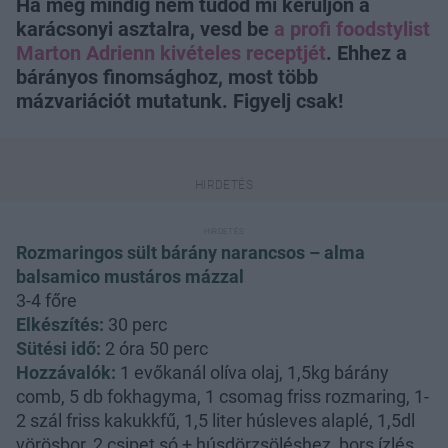
Ha még mindig nem tudod mi kerüljön a
karácsonyi asztalra, vesd be
a profi foodstylist
Marton Adrienn kivételes receptjét
. Ehhez a
bárányos finomsághoz, most több
mázvariációt mutatunk. Figyelj csak!
Rozmaringos sült bárány narancsos – alma
balsamico mustáros mázzal
3-4 főre
Elkészítés:
30 perc
Sütési idő:
2 óra 50 perc
Hozzávalók:
1 evőkanál olíva olaj, 1,5kg bárány
comb, 5 db fokhagyma, 1 csomag friss rozmaring, 1-
2 szál friss kakukkfű, 1,5 liter húsleves alaplé, 1,5dl
vörösbor, 2 csipet só + húsdörzsöléshez, bors ízlés