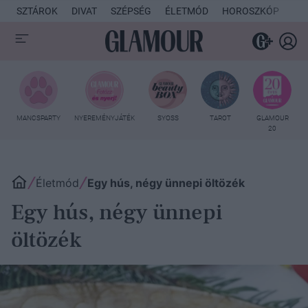
SZTÁROK
DIVAT
SZÉPSÉG
ÉLETMÓD
HOROSZKÓP
KU
MANCSPARTY
NYEREMÉNYJÁTÉK
SYOSS
TAROT
GLAMOUR
20
Életmód
Egy hús, négy ünnepi öltözék
Egy hús, négy ünnepi
öltözék