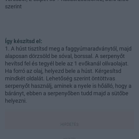
szerint
Így készítsd el:
1. A húst tisztítsd meg a faggyúmaradványtól, majd
alaposan dörzsöld be sóval, borssal. A serpenyőt
hevítsd fel és tegyél bele az 1 evőkanál olívaolajat.
Ha forró az olaj, helyezd bele a húst. Kérgesítsd
mindkét oldalát. Lehetőség szerint öntöttvas
serpenyőt használj, aminek a nyele is hőálló, hogy a
bárányt, ebben a serpenyőben tudd majd a sütőbe
helyezni.