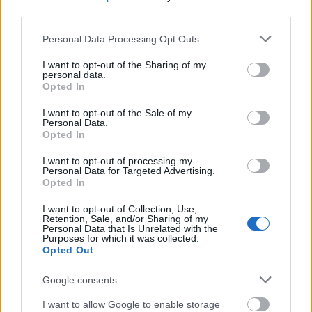
third parties.
Please note that this website/app uses one or more Google
Personal Data Processing Opt Outs
1. Narancsos- mustáros máz
services and may gather and store information including but
not limited to your visit or usage behaviour. You may click to
I want to opt-out of the Sharing of my
Hozzávalók:
100g Pödör Alma Balsamico Mustár,
personal data.
grant or deny consent to Google and its third-party tags to
1db narancs, leve, 110g nyírfa cukor, &frac12; db
Opted In
use your data for below specified purposes in below Google
narancs, félkör alakú szeletekre vágva, szegfűszeg,
consent section.
I want to opt-out of the Sale of my
narancs tűzdeléshez
Personal Data.
Opted In
Így készítsd el:
I want to opt-out of processing my
Egy meleg serpenyőben keverd össze a barna
Personal Data for Targeted Advertising.
cukrot a Pödör Alma Balsamico mustárral és a
Opted In
narancs levével. Addig forrald, ameddig méz állagú
I want to opt-out of Collection, Use,
szószt kapsz. Nagyjából 6-8 percig. Miután kivetted
Retention, Sale, and/or Sharing of my
a húst a sütőből, kend be a narancsos-mustáros
Personal Data that Is Unrelated with the
Purposes for which it was collected.
páccal és tűzdeld meg narancs szeletekkel és a
Opted Out
szegfűszeggel. Ezután tedd vissza a sütőbe a húst.
Google consents
2. Rozmaringos mézes-mustáros máz
I want to allow Google to enable storage