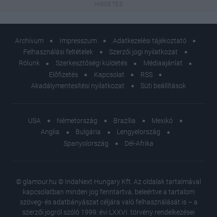
Archívum
Impresszum
Adatkezelési tájékoztató
Felhasználási feltételek
Szerzői jogi nyilatkozat
Rólunk
Szerkesztőségi küldetés
Médiaajánlat
Előfizetés
Kapcsolat
RSS
Akadálymentesítési nyilatkozat
Süti beállítások
USA
Németország
Brazília
Mexikó
Anglia
Bulgária
Lengyelország
Spanyolország
Dél-Afrika
© glamour.hu © IndaNext Hungary Kft. Az oldalak tartalmával
kapcsolatban minden jog fenntartva, beleértve a tartalom
szöveg- és adatbányászat céljára való felhasználását is – a
szerzői jogról szóló 1999. évi LXXVI. törvény rendelkezései