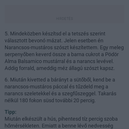
5. Mindeközben készítsd el a tetszés szerint
választott bevonó mázat. Jelen esetben én
Narancsos-mustáros szószt készítettem. Egy meleg
serpenyőben keverd össze a barna cukrot a Pödör
Alma Balsamico mustárral és a narancs levével.
Addig forrald, ameddig méz állagú szószt kapsz.
6. Miután kivetted a bárányt a sütőből, kend be a
narancsos-mustáros páccal és tűzdeld meg a
narancs szeletekkel és a szegfűszeggel. Takarás
nélkül 180 fokon süsd további 20 percig.
Tipp:
Miután elkészült a hús, pihentesd tíz percig szoba
hőmérsékleten. Emiatt a benne lévő nedvesség