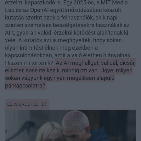
érzelmi kapaszkodó is. Egy 2025-ös, a MIT Media
Lab és az OpenAI együttműködésében készült
kutatás szerint azok a felhasználók, akik napi
szinten személyes beszélgetésekre használják az
AI-t, gyakran valódi érzelmi kötődést alakítanak ki
vele. A kutatók azt is megfigyelték, hogy sokan
olyan intimitást élnek meg ezekben a
kapcsolódásokban, amit a való életben hiányolnak.
Hiszen mi történik?
Az AI meghallgat, validál, dícsér,
elismer, sose ítélkezik, mindig ott van. Ugye, milyen
sokan vágyunk egy ilyen megélésen alapuló
párkapcsolatra?