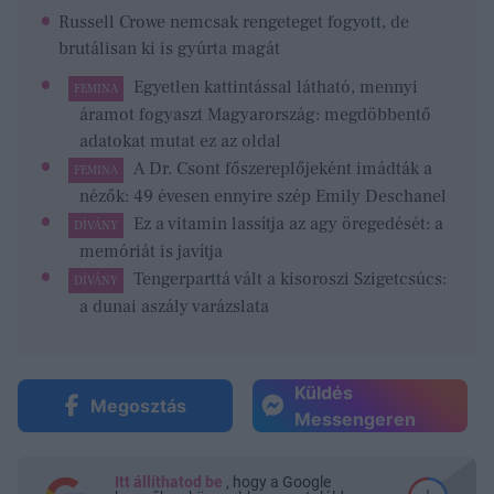
Russell Crowe nemcsak rengeteget fogyott, de
brutálisan ki is gyúrta magát
Egyetlen kattintással látható, mennyi
FEMINA
áramot fogyaszt Magyarország: megdöbbentő
adatokat mutat ez az oldal
A Dr. Csont főszereplőjeként imádták a
FEMINA
nézők: 49 évesen ennyire szép Emily Deschanel
Ez a vitamin lassítja az agy öregedését: a
DÍVÁNY
memóriát is javítja
Tengerparttá vált a kisoroszi Szigetcsúcs:
DÍVÁNY
a dunai aszály varázslata
Küldés
Megosztás
Messengeren
Itt állíthatod be
, hogy a Google