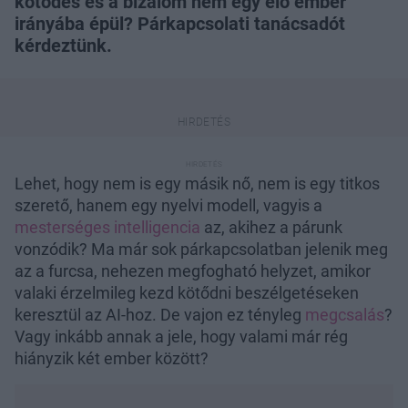
kötődés és a bizalom nem egy élő ember
irányába épül? Párkapcsolati tanácsadót
kérdeztünk.
Lehet, hogy nem is egy másik nő, nem is egy titkos
szerető, hanem egy nyelvi modell, vagyis a
mesterséges intelligencia
az, akihez a párunk
vonzódik? Ma már sok párkapcsolatban jelenik meg
az a furcsa, nehezen megfogható helyzet, amikor
valaki érzelmileg kezd kötődni beszélgetéseken
keresztül az AI-hoz. De vajon ez tényleg
megcsalás
?
Vagy inkább annak a jele, hogy valami már rég
hiányzik két ember között?