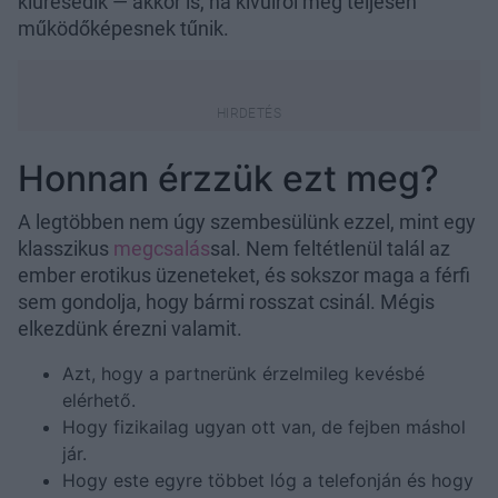
kiüresedik — akkor is, ha kívülről még teljesen
működőképesnek tűnik.
Honnan érzzük ezt meg?
A legtöbben nem úgy szembesülünk ezzel, mint egy
klasszikus
megcsalás
sal. Nem feltétlenül talál az
ember erotikus üzeneteket, és sokszor maga a férfi
sem gondolja, hogy bármi rosszat csinál. Mégis
elkezdünk érezni valamit.
Azt, hogy a partnerünk érzelmileg kevésbé
elérhető.
Hogy fizikailag ugyan ott van, de fejben máshol
jár.
Hogy este egyre többet lóg a telefonján és hogy