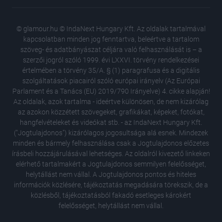
© glamour.hu © IndaNext Hungary Kft. Az oldalak tartalmával
kapcsolatban minden jog fenntartva, beleértve a tartalom
szöveg- és adatbányászat céljára való felhasználását is – a
szerzői jogról szóló 1999. évi LXXVI. törvény rendelkezései
értelmében a törvény 35/A. § (1) paragrafusa és a digitális
szolgáltatások piacairól szóló európai irányelv (Az Európai
Parlament és a Tanács (EU) 2019/790 Irányelve) 4. cikke alapján!
Az oldalak, azok tartalma - ideértve különösen, de nem kizárólag
az azokon közzétett szövegeket, grafikákat, képeket, fotókat,
hangfelvételeket és videókat stb. - az IndaNext Hungary Kft.
("Jogtulajdonos") kizárólagos jogosultsága alá esnek. Mindezek
minden és bármely felhasználása csak a Jogtulajdonos előzetes
írásbeli hozzájárulásával lehetséges. Az oldalról kivezető linkeken
elérhető tartalmakért a Jogtulajdonos semmilyen felelősséget,
helytállást nem vállal. A Jogtulajdonos pontos és hiteles
Így néze
információk közlésére, tájékoztatás megadására törekszik, de a
mindenna
közlésből, tájékoztatásból fakadó esetleges károkért
A magya
felelősséget, helytállást nem vállal.
felforga