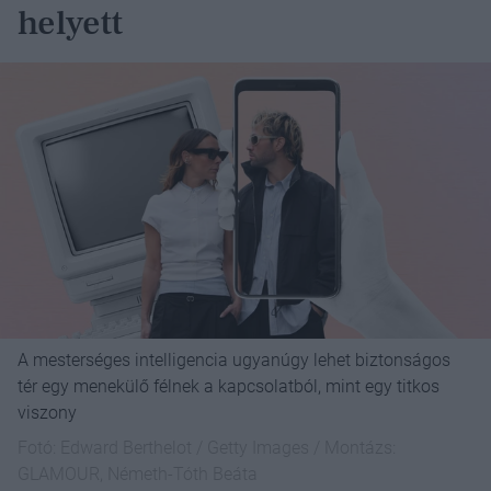
helyett
A mesterséges intelligencia ugyanúgy lehet biztonságos
tér egy menekülő félnek a kapcsolatból, mint egy titkos
viszony
Fotó:
Edward Berthelot / Getty Images / Montázs:
GLAMOUR, Németh-Tóth Beáta