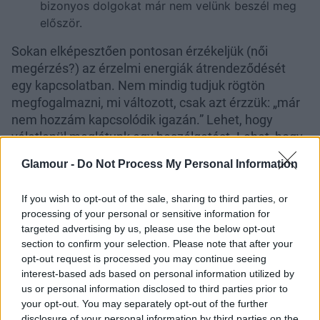
bizonyos dolgokat már nem velünk beszél meg
először.
Sokan elképesztően pontosan érzékeljük (női
megérzés?) az érzelmi energiák átrendeződését
egy kapcsolatban. Nem mindig tudjuk rögtön
megfogalmazni, mi változott, csak azt érzzük: „már
nem hozzám kapcsolódik igazán.” Lehet, hogy
véletlenül meglátunk egy beszélgetést. Lehet, hogy
a párunk maga mesél róla teljesen ártatlannak
Glamour -
Do Not Process My Personal Information
gondolva azt. És van olyan is, hogy egyszerűen csak
rákérdezünk:
„Miről beszélgetsz vele ennyit?”
A
If you wish to opt-out of the sale, sharing to third parties, or
válasz pedig sokszor egészen más, mint amire
processing of your personal or sensitive information for
számítunk —
mert rengeteg férfi nem romantikus
targeted advertising by us, please use the below opt-out
kapcsolatot keres az AI-ban, hanem egy helyet, ahol
section to confirm your selection. Please note that after your
végre nem kell erősnek lennie.
opt-out request is processed you may continue seeing
interest-based ads based on personal information utilized by
Miért ennyire vonzó
us or personal information disclosed to third parties prior to
your opt-out. You may separately opt-out of the further
érzelmileg az AI?
disclosure of your personal information by third parties on the