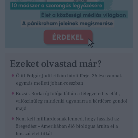
Ezeket olvastad már?
Ő itt Polgár Judit ritkán látott férje, 26 éve vannak
egymás mellett jóban-rosszban
Buzsik Borka új fotója láttán a lélegzeted is eláll,
valószínűleg mindenki ugyanarra a kérdésre gondol
majd
Nem kell milliárdosnak lenned, hogy lassítsd az
öregedést – Amerikában élő biológus árulta el a
hosszú élet titkát