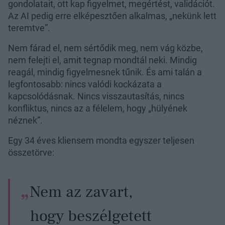
gondolatait, ott kap figyelmet, megértést, validációt.
Az AI pedig erre elképesztően alkalmas, „nekünk lett
teremtve”.
Nem fárad el, nem sértődik meg, nem vág közbe,
nem felejti el, amit tegnap mondtál neki. Mindig
reagál, mindig figyelmesnek tűnik. És ami talán a
legfontosabb: nincs valódi kockázata a
kapcsolódásnak. Nincs visszautasítás, nincs
konfliktus, nincs az a félelem, hogy „hülyének
néznek”.
Egy 34 éves kliensem mondta egyszer teljesen
összetörve:
Nem az zavart,
hogy beszélgetett