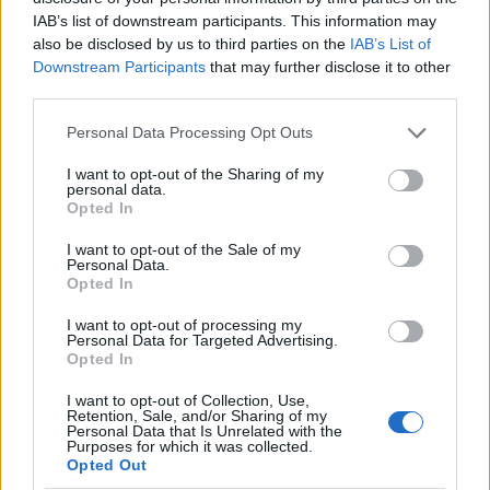
IAB’s list of downstream participants. This information may
Sok férfit még mindig nem tanítottak meg valódi
also be disclosed by us to third parties on the
IAB’s List of
érzelmi kommunikációra. Arra, hogyan beszéljen a
Downstream Participants
that may further disclose it to other
félelmeiről vagy bizonytalanságairól anélkül, hogy
third parties.
gyengének érezné magát. Az AI viszont nem ijesztő.
Please note that this website/app uses one or more Google
Personal Data Processing Opt Outs
Nem fog csalódni benne, nem reagál kritikusan és
services and may gather and store information including but
nem is sértődik meg. Fel lehet neki tenni ugyanazt a
not limited to your visit or usage behaviour. You may click to
I want to opt-out of the Sharing of my
personal data.
kérdést háromszor, lehet bizonytalannak lenni, sőt,
grant or deny consent to Google and its third-party tags to
Opted In
use your data for below specified purposes in below Google
még túlgondolni is ér.
consent section.
I want to opt-out of the Sale of my
Personal Data.
Opted In
I want to opt-out of processing my
Personal Data for Targeted Advertising.
Opted In
I want to opt-out of Collection, Use,
Retention, Sale, and/or Sharing of my
Personal Data that Is Unrelated with the
Purposes for which it was collected.
Opted Out