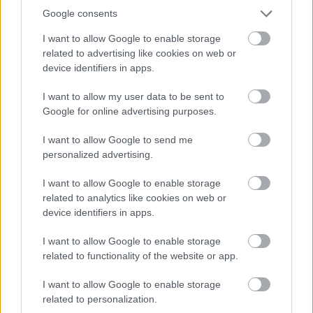
Google consents
I want to allow Google to enable storage
related to advertising like cookies on web or
A párom másokat lájkol Instagramon,
device identifiers in apps.
ez már megcsalásnak számít? A
I want to allow my user data to be sent to
szakértő válaszol
Google for online advertising purposes.
I want to allow Google to send me
Mindeközben nagyon ügyesen szimulálja az érzelmi
personalized advertising.
figyelmet. Empatikus nyelvet használ, visszakérdez,
megjegyez dolgokat, elismer. Sok ember számára
I want to allow Google to enable storage
ez az élmény újdonságként hat – valódi intimitás
related to analytics like cookies on web or
illúzióját kelti életre. Ráadásul azonnali
device identifiers in apps.
megkönnyebbülést ad, egy hosszú nap után nem
I want to allow Google to enable storage
kell energiát beletenni a kapcsolódásba, és nem kell
related to functionality of the website or app.
konfliktust sem kezelni. Nem kell attól félni, hogy
félreértik.
I want to allow Google to enable storage
related to personalization.
Csakhogy az emberi kapcsolatok pont attól mélyek,