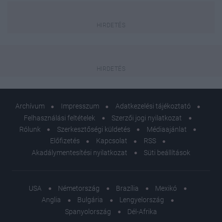
Archívum
Impresszum
Adatkezelési tájékoztató
Felhasználási feltételek
Szerzői jogi nyilatkozat
Rólunk
Szerkesztőségi küldetés
Médiaajánlat
Előfizetés
Kapcsolat
RSS
Akadálymentesítési nyilatkozat
Süti beállítások
USA
Németország
Brazília
Mexikó
Anglia
Bulgária
Lengyelország
Spanyolország
Dél-Afrika