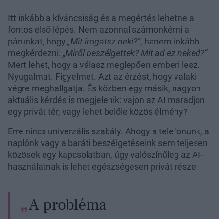
Itt inkább a kíváncsiság és a megértés lehetne a
fontos első lépés. Nem azonnal számonkérni a
párunkat, hogy
„Mit írogatsz neki?”
, hanem inkább
megkérdezni:
„Miről beszélgettek? Mit ad ez neked?”
Mert lehet, hogy a válasz meglepően emberi lesz.
Nyugalmat. Figyelmet. Azt az érzést, hogy valaki
végre meghallgatja. És közben egy másik, nagyon
aktuális kérdés is megjelenik: vajon az AI maradjon
egy privát tér, vagy lehet belőle közös élmény?
Erre nincs univerzális szabály. Ahogy a telefonunk, a
naplónk vagy a baráti beszélgetéseink sem teljesen
közösek egy kapcsolatban, úgy valószínűleg az AI-
használatnak is lehet egészségesen privát része.
A probléma