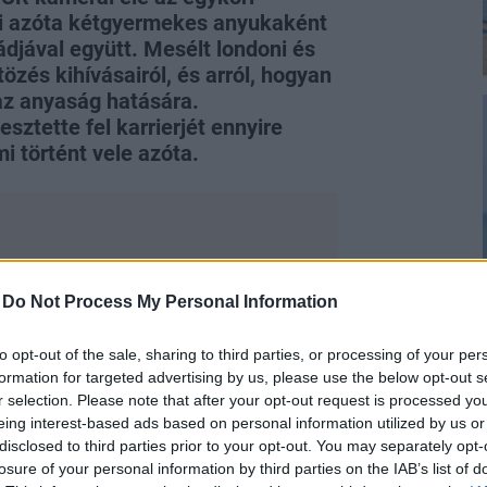
aki azóta kétgyermekes anyukaként
djával együtt. Mesélt londoni és
özés kihívásairól, és arról, hogyan
az anyaság hatására.
sztette fel karrierjét ennyire
i történt vele azóta.
-
Do Not Process My Personal Information
g egykori szupermodellje csak úgy
lt, pedig elmondása szerint attól
to opt-out of the sale, sharing to third parties, or processing of your per
zás közben. Persze, amint elkezdődött a
formation for targeted advertising by us, please use the below opt-out s
a a topmodellszerepbe. A fotózás után
r selection. Please note that after your opt-out request is processed y
latt, hogy érzi magát új otthonában,
eing interest-based ads based on personal information utilized by us or
disclosed to third parties prior to your opt-out. You may separately opt-
pjai családanyaként.
losure of your personal information by third parties on the IAB’s list of