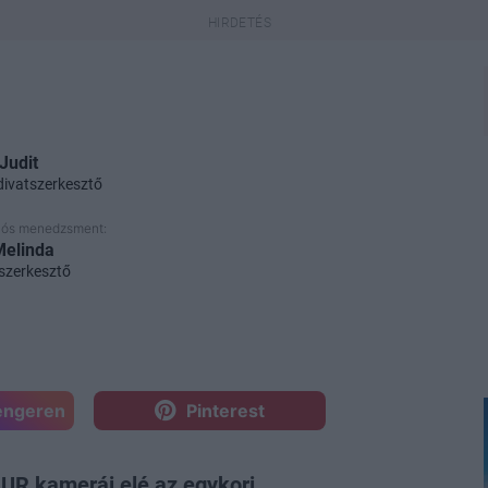
 Judit
divatszerkesztő
iós menedzsment:
Melinda
szerkesztő
engeren
Pinterest
UR kamerái elé az egykori