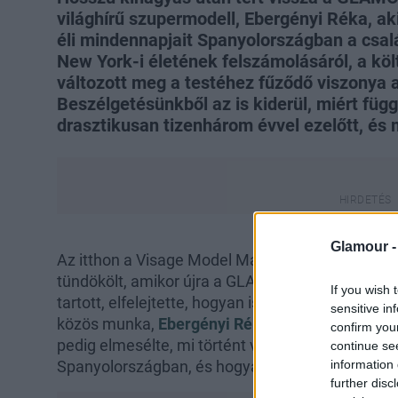
világhírű szupermodell, Ebergényi Réka, 
éli mindennapjait Spanyolországban a csalá
New York-i életének felszámolásáról, a költ
változott meg a testéhez fűződő viszonya 
Beszélgetésünkből az is kiderül, miért függe
drasztikusan tizenhárom évvel ezelőtt, és m
Glamour 
Az itthon a Visage Model Management ügynöksé
tündökölt, amikor újra a GLAMOUR kamerái elé ál
If you wish 
tartott, elfelejtette, hogyan is kell pózolni fotó
sensitive in
közös munka,
Ebergényi Réka
profin tért vissz
confirm you
pedig elmesélte, mi történt vele az elmúlt évek a
continue se
information 
Spanyolországban, és hogyan telnek a hétközna
further disc