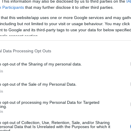
. This information may also be disclosed by us to third parties on the
IA
Participants
that may further disclose it to other third parties.
 that this website/app uses one or more Google services and may gath
including but not limited to your visit or usage behaviour. You may click 
 to Google and its third-party tags to use your data for below specifi
erái elé. Milyen érzés visszatérni
ogle consent section.
sokáig az életed részét képezte nap
l Data Processing Opt Outs
iszteltetés számomra, és alig vártam,
 elmúlt éveket abszolút a családnak
o opt-out of the Sharing of my personal data.
észben átadtam a páromnak, hogy ő mint
In
dni. Most pedig nagyon jó érzés volt
o opt-out of the Sale of my Personal Data.
napjaimat jelentette. Volt bennem egy
In
rom év után egy címlapfotózáson, de
 kamera elé álltam. Otthonos közeg
to opt-out of processing my Personal Data for Targeted
egcsinálni ezt a munkát.
ing.
In
 tudod összeegyeztetni ezt a két,
o opt-out of Collection, Use, Retention, Sale, and/or Sharing
ettel?
ersonal Data that Is Unrelated with the Purposes for which it
lected.