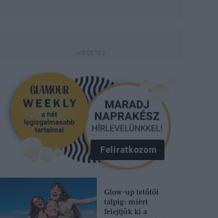
Feliratkozom
Glow-up tetőtől
talpig: miért
felejtjük ki a