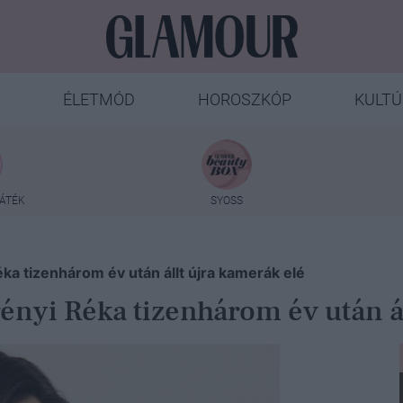
ÉLETMÓD
HOROSZKÓP
KULTÚ
ÁTÉK
SYOSS
a tizenhárom év után állt újra kamerák elé
nyi Réka tizenhárom év után ál