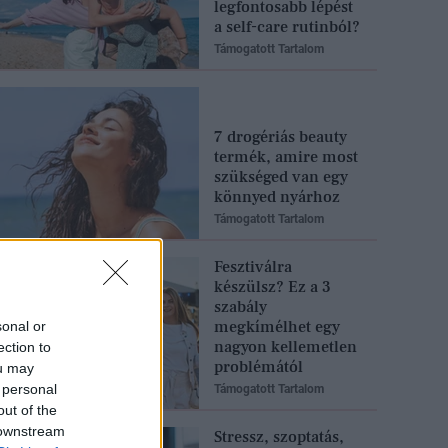
legfontosabb lépést
a self-care rutinból?
Támogatott Tartalom
7 drogériás beauty
termék, amire most
szükséged van egy
könnyed nyárhoz
Támogatott Tartalom
Fesztiválra
készülsz? Ez a 3
szabály
megkímélhet egy
sonal or
nagyon kellemetlen
ection to
problémától
ou may
 personal
Támogatott Tartalom
out of the
 downstream
Stressz, szoptatás,