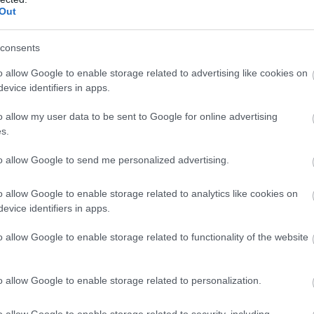
Out
ngázik a két ország között.
Én másfél
és letelepedtem Spanyolországban a
tt idő után persze sok barátra tettem
consents
sszamehetek, amikor van egy kis
o allow Google to enable storage related to advertising like cookies on
 – legutóbb nyáron voltam ott, most
evice identifiers in apps.
g mindig vannak kicsomagolatlan
még teljesen elkényelmesednem, ezért
o allow my user data to be sent to Google for online advertising
gnyugodjunk a családdal, és egy
s.
to allow Google to send me personalized advertising.
o allow Google to enable storage related to analytics like cookies on
evice identifiers in apps.
o allow Google to enable storage related to functionality of the website
o allow Google to enable storage related to personalization.
o allow Google to enable storage related to security, including