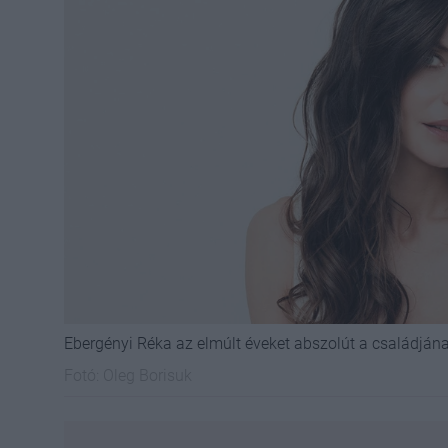
Ebergényi Réka az elmúlt éveket abszolút a családjá
Fotó:
Oleg Borisuk