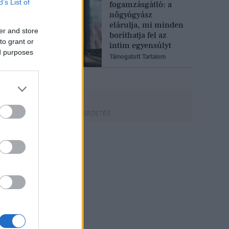
B’s List of
fogamzásgátló: a
nőgyógyász
elárulja, mi minden
er and store
boríthatja fel az
to grant or
intim egyensúlyt
ed purposes
Támogatott Tartalom