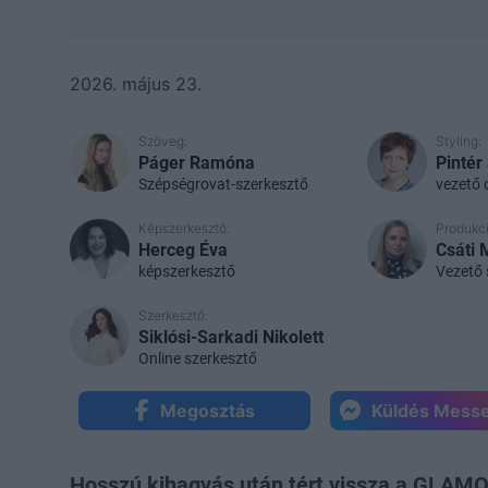
2026. május 23.
Szöveg:
Styling:
Páger Ramóna
Pintér
Szépségrovat-szerkesztő
vezető 
Képszerkesztő:
Produkc
Herceg Éva
Csáti 
képszerkesztő
Vezető 
Szerkesztő:
Siklósi-Sarkadi Nikolett
Online szerkesztő
Megosztás
Küldés Mess
Hosszú kihagyás után tért vissza a GLAMO