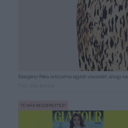
Ebergényi Réka önbizalma egyből visszatért, ahogy k
Fotó:
Oleg Borisuk