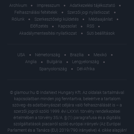
Archívum
Impresszum
Adatkezelési tájékoztató
Felhasználási feltételek
Szerzői jogi nyilatkozat
Rólunk
Szerkesztőségi küldetés
Médiaajánlat
Előfizetés
Kapcsolat
RSS
Akadálymentesítési nyilatkozat
Süti beállítások
USA
Németország
Brazília
Mexikó
Anglia
Bulgária
Lengyelország
Spanyolország
Dél-Afrika
© glamour.hu © IndaNext Hungary Kft. Az oldalak tartalmával
kapcsolatban minden jog fenntartva, beleértve a tartalom
szöveg- és adatbányászat céljára való felhasználását is – a
szerzői jogról szóló 1999. évi LXXVI. törvény rendelkezései
értelmében a törvény 35/A. § (1) paragrafusa és a digitális
szolgáltatások piacairól szóló európai irányelv (Az Európai
Parlament és a Tanács (EU) 2019/790 Irányelve) 4. cikke alapján!