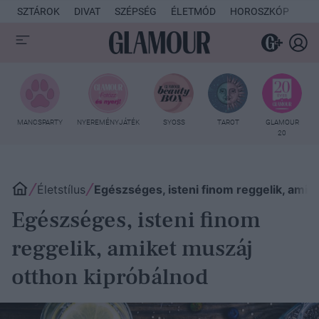
SZTÁROK
DIVAT
SZÉPSÉG
ÉLETMÓD
HOROSZKÓP
KU
MANCSPARTY
NYEREMÉNYJÁTÉK
SYOSS
TAROT
GLAMOUR
20
Életstílus
Egészséges, isteni finom reggelik, amik
Egészséges, isteni finom
reggelik, amiket muszáj
otthon kipróbálnod