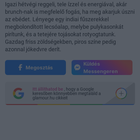
Igazi hétvégi reggeli, tele ízzel és energiával, akár
brunch-nak is megfelelő fogás, ha meg akarjuk úszni
az ebédet. Lényege egy indiai fűszerekkel
megbolondított lecsóalap, melybe pulykasonkát
pirítunk, és a tetejére tojásokat rotyogtatunk.
Gazdag friss zöldségekben, piros színe pedig
azonnal jókedvre derít.
Küldés
Megosztás
Messengeren
Itt állíthatod be
, hogy a Google
keresőben könnyebben megtaláld a
glamour.hu cikkeit