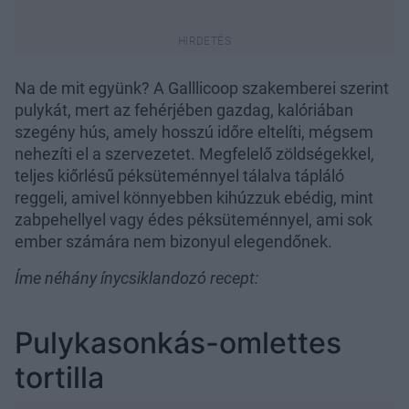
Na de mit együnk? A Galllicoop szakemberei szerint
pulykát, mert az fehérjében gazdag, kalóriában
szegény hús, amely hosszú időre eltelíti, mégsem
nehezíti el a szervezetet. Megfelelő zöldségekkel,
teljes kiőrlésű péksüteménnyel tálalva tápláló
reggeli, amivel könnyebben kihúzzuk ebédig, mint
zabpehellyel vagy édes péksüteménnyel, ami sok
ember számára nem bizonyul elegendőnek.
Íme néhány ínycsiklandozó recept:
Pulykasonkás-omlettes
tortilla