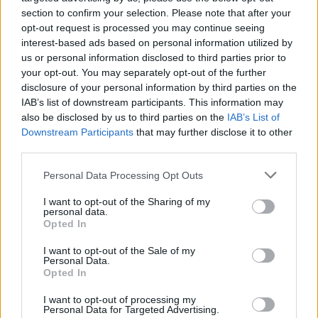
section to confirm your selection. Please note that after your
opt-out request is processed you may continue seeing
interest-based ads based on personal information utilized by
us or personal information disclosed to third parties prior to
your opt-out. You may separately opt-out of the further
disclosure of your personal information by third parties on the
IAB’s list of downstream participants. This information may
also be disclosed by us to third parties on the
IAB’s List of
Downstream Participants
that may further disclose it to other
third parties.
Please note that this website/app uses one or more Google
Personal Data Processing Opt Outs
services and may gather and store information including but
not limited to your visit or usage behaviour. You may click to
I want to opt-out of the Sharing of my
personal data.
grant or deny consent to Google and its third-party tags to
Opted In
use your data for below specified purposes in below Google
consent section.
I want to opt-out of the Sale of my
Personal Data.
Opted In
A vacsora maradékát újra álmodhatjuk egy
szendvicsben. Nem kell más, csak egy finoman
I want to opt-out of processing my
grillezett pulykamell szelet, majonéz, jégsaláta, és
Personal Data for Targeted Advertising.