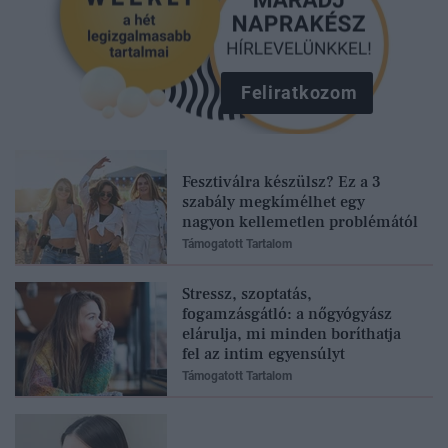
Feliratkozom
Fesztiválra készülsz? Ez a 3
szabály megkímélhet egy
nagyon kellemetlen problémától
Támogatott Tartalom
Stressz, szoptatás,
fogamzásgátló: a nőgyógyász
elárulja, mi minden boríthatja
fel az intim egyensúlyt
Támogatott Tartalom