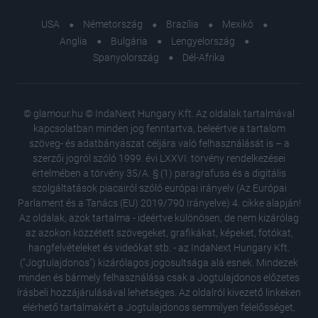
USA
Németország
Brazília
Mexikó
Anglia
Bulgária
Lengyelország
Spanyolország
Dél-Afrika
© glamour.hu © IndaNext Hungary Kft. Az oldalak tartalmával
kapcsolatban minden jog fenntartva, beleértve a tartalom
szöveg- és adatbányászat céljára való felhasználását is – a
szerzői jogról szóló 1999. évi LXXVI. törvény rendelkezései
értelmében a törvény 35/A. § (1) paragrafusa és a digitális
szolgáltatások piacairól szóló európai irányelv (Az Európai
Parlament és a Tanács (EU) 2019/790 Irányelve) 4. cikke alapján!
Az oldalak, azok tartalma - ideértve különösen, de nem kizárólag
az azokon közzétett szövegeket, grafikákat, képeket, fotókat,
hangfelvételeket és videókat stb. - az IndaNext Hungary Kft.
("Jogtulajdonos") kizárólagos jogosultsága alá esnek. Mindezek
minden és bármely felhasználása csak a Jogtulajdonos előzetes
írásbeli hozzájárulásával lehetséges. Az oldalról kivezető linkeken
elérhető tartalmakért a Jogtulajdonos semmilyen felelősséget,