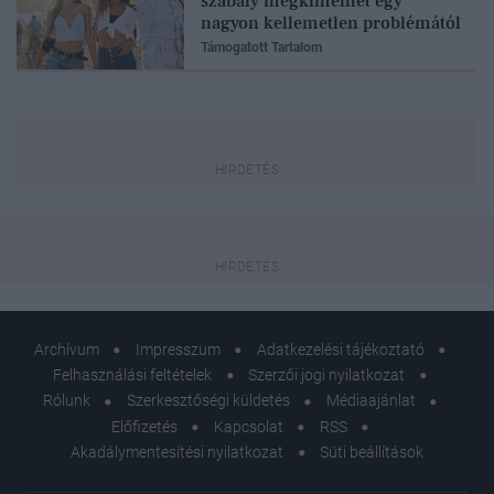
szabály megkímélhet egy
nagyon kellemetlen problémától
Támogatott Tartalom
Archívum
Impresszum
Adatkezelési tájékoztató
Felhasználási feltételek
Szerzői jogi nyilatkozat
Rólunk
Szerkesztőségi küldetés
Médiaajánlat
Előfizetés
Kapcsolat
RSS
Akadálymentesítési nyilatkozat
Süti beállítások