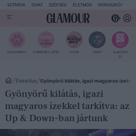
SZTÁROK
DIVAT
SZÉPSÉG
ÉLETMÓD
HOROSZKÓP
KU
MANCSPARTY
NYEREMÉNYJÁTÉK
SYOSS
TAROT
GLAMOUR
20
Életstílus
Gyönyörű kilátás, igazi magyaros ízekke
Gyönyörű kilátás, igazi
magyaros ízekkel tarkítva: az
Up & Down-ban jártunk