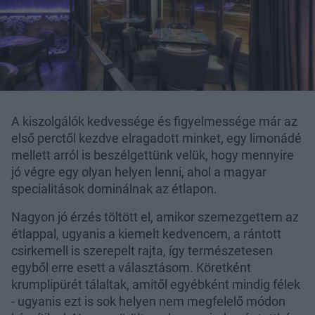
A kiszolgálók kedvessége és figyelmessége már az
első perctől kezdve elragadott minket, egy limonádé
mellett arról is beszélgettünk velük, hogy mennyire
jó végre egy olyan helyen lenni, ahol a magyar
specialitások dominálnak az étlapon.
Nagyon jó érzés töltött el, amikor szemezgettem az
étlappal, ugyanis a kiemelt kedvencem, a rántott
csirkemell is szerepelt rajta, így természetesen
egyből erre esett a választásom. Köretként
krumplipürét tálaltak, amitől egyébként mindig félek
- ugyanis ezt is sok helyen nem megfelelő módon