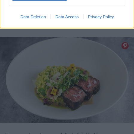
Data Deletion
Data Access
Privacy Policy
Bélszín - Borsmártás rizottó