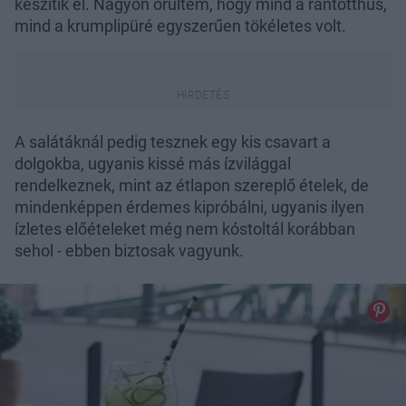
készítik el. Nagyon örültem, hogy mind a rántotthús,
mind a krumplipüré egyszerűen tökéletes volt.
A salátáknál pedig tesznek egy kis csavart a
dolgokba, ugyanis kissé más ízvilággal
rendelkeznek, mint az étlapon szereplő ételek, de
mindenképpen érdemes kipróbálni, ugyanis ilyen
ízletes előételeket még nem kóstoltál korábban
sehol - ebben biztosak vagyunk.