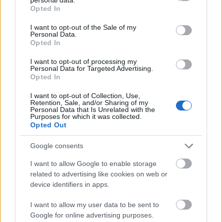
grant or deny consent to Google and its third-party tags to
Opted In
use your data for below specified purposes in below Google
consent section.
I want to opt-out of the Sale of my
Personal Data.
Opted In
Végezetül pedig egy nagyon különleges
I want to opt-out of processing my
desszertválogatással "búcsúztunk" egymástól,
Personal Data for Targeted Advertising.
amelyből persze a túrógombóc nem maradhatott ki,
Opted In
és két meglepetésdesszertet is kaptunk, így két
I want to opt-out of Collection, Use,
újragondolt magyaros édességet is kipróbálhattunk.
Retention, Sale, and/or Sharing of my
Personal Data that Is Unrelated with the
Purposes for which it was collected.
Opted Out
Google consents
I want to allow Google to enable storage
related to advertising like cookies on web or
device identifiers in apps.
I want to allow my user data to be sent to
Google for online advertising purposes.