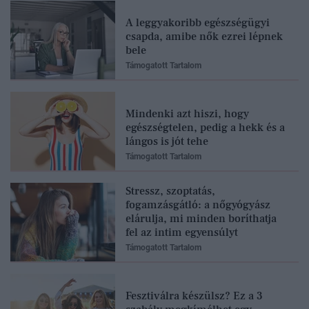
A leggyakoribb egészségügyi
csapda, amibe nők ezrei lépnek
bele
Támogatott Tartalom
Mindenki azt hiszi, hogy
egészségtelen, pedig a hekk és a
lángos is jót tehe
Támogatott Tartalom
Stressz, szoptatás,
fogamzásgátló: a nőgyógyász
elárulja, mi minden boríthatja
fel az intim egyensúlyt
Támogatott Tartalom
Fesztiválra készülsz? Ez a 3