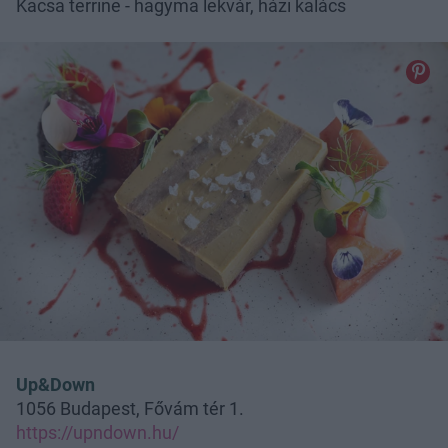
Kacsa terrine - hagyma lekvár, házi kalács
Up&Down
1056 Budapest, Fővám tér 1.
https://upndown.hu/