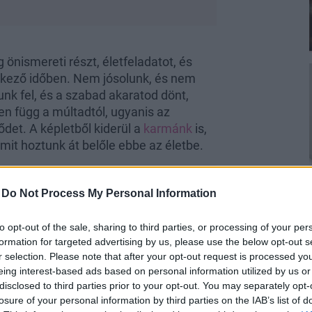
önismereti részt, életfeladatot, és
tkező időben. Nem jósolunk, és nem
lunk fel, és a szabad akaratod dönt,
 függ a múltadtól, ugyanis az
ődet. A képletből kiderül a
karmánk
is,
 mit hoztunk át belőle ebbe az életbe.
-
Do Not Process My Personal Information
to opt-out of the sale, sharing to third parties, or processing of your per
formation for targeted advertising by us, please use the below opt-out s
ában lenned, hogy feltáruljon a múltad.
r selection. Please note that after your opt-out request is processed y
lló Holdcsomó biztosan sima ügy, de
a
eing interest-based ads based on personal information utilized by us or
pletfejtő oldalak, pedig a karma
disclosed to third parties prior to your opt-out. You may separately opt-
gyon sok minden kiolvasható belőle.
Ha
losure of your personal information by third parties on the IAB’s list of