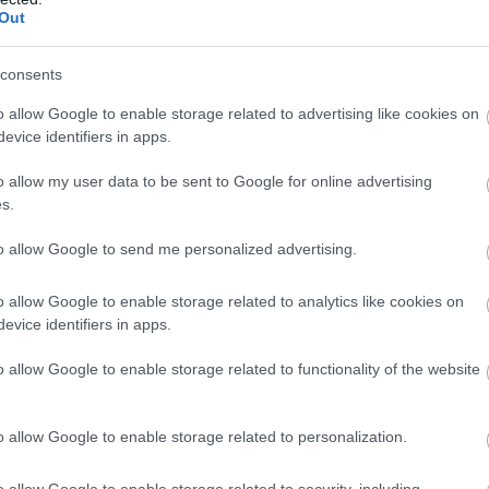
Out
consents
o allow Google to enable storage related to advertising like cookies on
evice identifiers in apps.
Ez a 3 legönzőbb
o allow my user data to be sent to Google for online advertising
csillagjegy – te köztük
s.
vagy?
to allow Google to send me personalized advertising.
o allow Google to enable storage related to analytics like cookies on
 a karmikus tudás
evice identifiers in apps.
o allow Google to enable storage related to functionality of the website
a Leszálló Holdcsomópont
Jele egy
étan a karmikus tudásunk alapja, a
o allow Google to enable storage related to personalization.
 az inkarnációk során megtanultunk és
ot vesszük elő, ha sarokba vagyunk
o allow Google to enable storage related to security, including