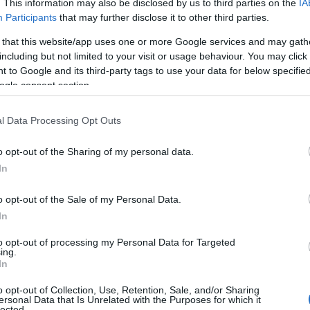
n.
. This information may also be disclosed by us to third parties on the
IA
Participants
that may further disclose it to other third parties.
cia
 that this website/app uses one or more Google services and may gath
including but not limited to your visit or usage behaviour. You may click 
old a spirituális esszenciát, a zsigeri
 to Google and its third-party tags to use your data for below specifi
szinten értelmezhető, talán éppen
ogle consent section.
inkarnációról inkarnációra visszük
 ha mégis, akkor az elemet akkor is
l Data Processing Opt Outs
dja van, (Kos, Oroszlán, Nyilas ) ezt a
o opt-out of the Sharing of my personal data.
In
llás, amikor tudjuk, hogy a Hold jegyet
datalattinkat, amelynek az emlékeit
o opt-out of the Sale of my Personal Data.
tudjuk előhívni. Az anyai minőséget is a
In
hogy a férfi mit vár a gyermekei
kről, a Hold az elfogadó-befogadó
to opt-out of processing my Personal Data for Targeted
ing.
ek az egyes jegyek, i
tt tudod
In
o opt-out of Collection, Use, Retention, Sale, and/or Sharing
ersonal Data that Is Unrelated with the Purposes for which it
lected.