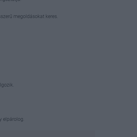
sszerű megoldásokat keres.
lgozik.
y elpárolog.