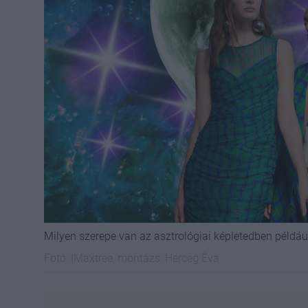
Milyen szerepe van az asztrológiai képletedben példáu
Fotó:
IMaxtree, montázs: Herceg Éva