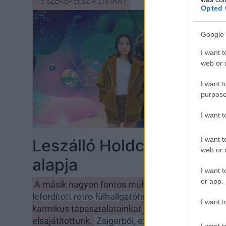
Opted 
Google 
I want t
web or d
I want t
purpose
I want 
I want t
Leszálló Holdcsomópont,
web or d
alapja
I want t
or app.
A másik nagyon fontos múltjelölő a képletben 
lefordított retro fülhallgatóhoz hasonlít.
Ez konkr
I want t
karmikus tapasztalatainkat jelzi, mindazt, amit
elsajátítottunk.
Zsigerből, ezt a viselkedési mód
I want t