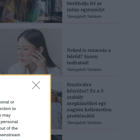
boríthatja fel az
intim egyensúlyt
Támogatott Tartalom
Neked is rosaceás a
bőrőd? Innen
tudhatod!
Támogatott Tartalom
Fesztiválra
készülsz? Ez a 3
szabály
sonal or
megkímélhet egy
ection to
nagyon kellemetlen
ou may
problémától
 personal
Támogatott Tartalom
out of the
 downstream