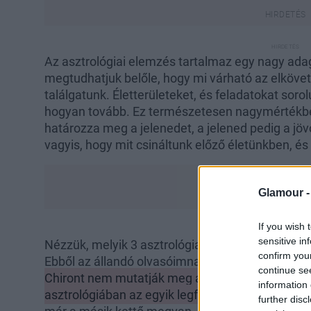
Az asztrológiai elemzés tartalmaz egy nagy adag 
megtudhatjuk belőle, hogy mi várható az elköve
találgatunk. Életterületeket, és feladatokat soro
hogyan tovább. Ez természetesen nagymértékben
határozza meg a jelenedet, a jelened pedig a jöv
vagyis, hogy mit csináltunk előző életünkben, és
Glamour 
If you wish 
sensitive in
Nézzük, melyik 3 asztrológiai jelölővel kell tiszt
confirm you
Ebből az állandó olvasóimnak a Hold és a Leszá
continue se
Chiront nem mutatják meg a sima asztrológiai ké
information 
asztrológiában az egyik legfontosabb jelölő, na
further disc