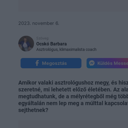
2023. november 6.
Szöveg:
Ocskó Barbara
Asztrológus, klimaximalista coach
Megosztás
Küldés Mess
Amikor valaki asztrológushoz megy, és hisz
szeretné, mi lehetett előző életében. Az al
megtudhatunk, de a mélyrétegből még több 
egyáltalán nem lep meg a múlttal kapcsolat
sejthetnek?