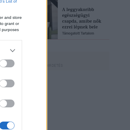
B’s List of
A leggyakoribb
egészségügyi
er and store
csapda, amibe nők
to grant or
ezrei lépnek bele
ed purposes
Támogatott Tartalom