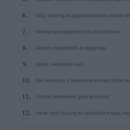
Szűz: szorong és aggodalmaskodik, közben é
Mérleg: egyezségeket köt és diplomatikus.
Skorpió: megsértődik és jéggé fagy.
Nyilas: Lekezelővé válik.
Bak: felvállalja a feladatokat és még többet do
Vízöntő: elméleteket gyárt és kioktat.
Halak: kicsit duzzog és sajnáltatja magát, vag