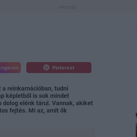
engeren
Pinterest
 a reinkarnációban, tudni
ap képletből is sok mindet
dolog elénk tárul. Vannak, akiket
os fejtés. Mi az, amit ők