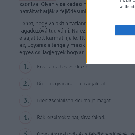
szorítva. Olyan viselkedési mintát, félelmeket, 
authenti
hátráltathatják a fejlődésünket, hiszen nem ez a
Lehet, hogy valakit ártatlannak és édesnek isme
ragadozóvá tud válni. Na ezt a leszálló Holdcsom
elsajátított karmát írja le. Itt is fontos, hogy mily
az, ugyanis a tengely másik oldala pont az élet
egyes csillagjegyek hogyan viselkednek sarokba 
Kos: támad és verekszik.
Bika: megvásárolja a nyugalmát.
Ikrek: zseniálisan kidumálja magát.
Rák: érzelmekre hat, sírva fakad.
Oroszlán: uralkodik és a felsőbbrendűségét ha