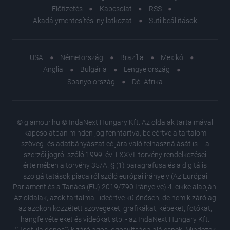
Előfizetés
Kapcsolat
RSS
Akadálymentesítési nyilatkozat
Süti beállítások
USA
Németország
Brazília
Mexikó
Anglia
Bulgária
Lengyelország
Spanyolország
Dél-Afrika
© glamour.hu © IndaNext Hungary Kft. Az oldalak tartalmával
kapcsolatban minden jog fenntartva, beleértve a tartalom
szöveg- és adatbányászat céljára való felhasználását is – a
szerzői jogról szóló 1999. évi LXXVI. törvény rendelkezései
értelmében a törvény 35/A. § (1) paragrafusa és a digitális
szolgáltatások piacairól szóló európai irányelv (Az Európai
Parlament és a Tanács (EU) 2019/790 Irányelve) 4. cikke alapján!
Az oldalak, azok tartalma - ideértve különösen, de nem kizárólag
az azokon közzétett szövegeket, grafikákat, képeket, fotókat,
hangfelvételeket és videókat stb. - az IndaNext Hungary Kft.