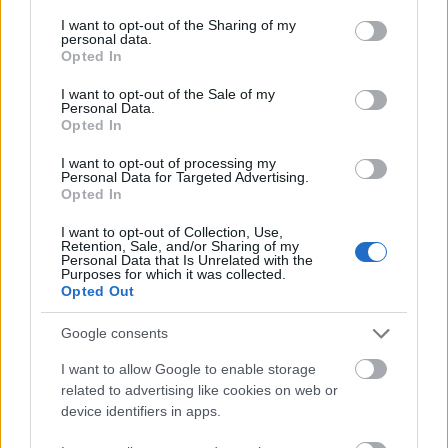
és jutalmat is szeretnél, gyárts ötleteket és terjeszd
services and may gather and store information including but
not limited to your visit or usage behaviour. You may click to
I want to opt-out of the Sharing of my
a megfelelő személyek elé.
personal data.
grant or deny consent to Google and its third-party tags to
Opted In
use your data for below specified purposes in below Google
Nyilas (11. 23-12. 21.)
Előfordulhat, hogy mit sem
consent section.
tudsz kedvesed pénzügyi helyzetéről, de ha drága
I want to opt-out of the Sale of my
Personal Data.
ajándékokkal halmoz el, ez talán annak a jele, hogy
Opted In
viszonya van valakivel.
I want to opt-out of processing my
Personal Data for Targeted Advertising.
Bak (12. 22-01. 20.)
Hasznodra válik, ha egy
Opted In
összejövetelen felfedezed az
érdekcsoportosulásokat; barátaidnak pedig
I want to opt-out of Collection, Use,
Retention, Sale, and/or Sharing of my
megmutathatod, milyen egy jól sikerült házasság.
Personal Data that Is Unrelated with the
Purposes for which it was collected.
Opted Out
Vízöntő (01. 21-02. 19.)
Ma inkább a merev
üzletasszony-képet erősítsd a munkahelyeden, nem
Google consents
pedig a különc csajsziét, s csupán dögös
fehérneművel utalhatsz a rejtett énedre.
I want to allow Google to enable storage
related to advertising like cookies on web or
Halak (02. 20-03. 20.)
Fogadj el egy meghívást,
device identifiers in apps.
vagy utazz el a pároddal, aki kizárólag rád vágyik, adj