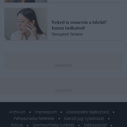
Neked is rosaceás a bőrőd?
Innen tudhatod!
Támogatott Tartalom
Archívum
Impresszum
Adatkezelési tájékoztató
Felhasználási feltételek
Szerzői jogi nyilatkozat
Rólunk
Szerkesztőségi küldetés
Médiaajánlat