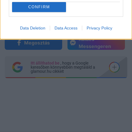
CONFIRM
Data Deletion
Data Access
Privacy Policy
Küldés
Megosztás
Messengeren
Itt állíthatod be
, hogy a Google
keresőben könnyebben megtaláld a
glamour.hu cikkeit