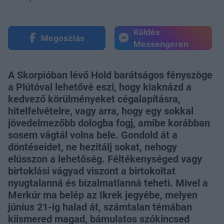
Küldés
Megosztás
Messengeren
A Skorpióban lévő Hold barátságos fényszöge
a Plútóval lehetővé eszi, hogy kiaknázd a
kedvező körülményeket cégalapításra,
hitelfelvételre, vagy arra, hogy egy sokkal
jövedelmezőbb dologba fogj, amibe korábban
sosem vágtál volna bele. Gondold át a
döntéseidet, ne hezitálj sokat, nehogy
elússzon a lehetőség. Féltékenységed vagy
birtoklási vágyad viszont a birtokoltat
nyugtalanná és bizalmatlanná teheti. Mivel a
Merkúr ma belép az Ikrek jegyébe, melyen
június 21-ig halad át, számtalan témában
kiismered magad, bámulatos szókincsed