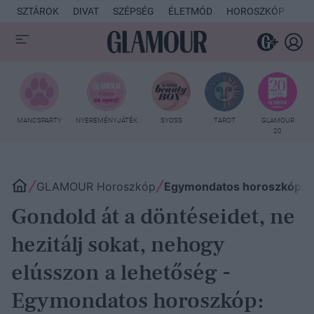
SZTÁROK
DIVAT
SZÉPSÉG
ÉLETMÓD
HOROSZKÓP
KU
MANCSPARTY
NYEREMÉNYJÁTÉK
SYOSS
TAROT
GLAMOUR
20
GLAMOUR Horoszkóp
Egymondatos horoszkóp: J
Gondold át a döntéseidet, ne
hezitálj sokat, nehogy
elússzon a lehetőség -
Egymondatos horoszkóp: