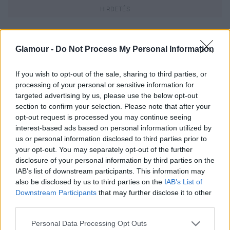
Oroszlán (07. 23-08. 23.)
Bár szereted a
változatosságot, mindig új embereket akarsz látni
Glamour -
Do Not Process My Personal Information
magad körül, ma mégis szükséged van az
otthonodra, egy helyre, ahol erőt gyűjthetsz.
If you wish to opt-out of the sale, sharing to third parties, or
processing of your personal or sensitive information for
Szűz (08. 24-09. 23.)
Meglátásaid jók, de a legjobb
targeted advertising by us, please use the below opt-out
lenne, ha reggel még rövidebb időre visszabújnál az
section to confirm your selection. Please note that after your
ágyba, hiszen úgy nézel ki, mint aki egy vámpírral
opt-out request is processed you may continue seeing
interest-based ads based on personal information utilized by
töltötte az éjszakát.
us or personal information disclosed to third parties prior to
your opt-out. You may separately opt-out of the further
Mérleg (09. 24-10. 23.)
Ne pocsékold az erődet a
disclosure of your personal information by third parties on the
háztartásban, amikor az üzletben sokkal jobb vagy,
IAB’s list of downstream participants. This information may
inkább alkudozz minden pénzügyi ötletednél a minél
also be disclosed by us to third parties on the
IAB’s List of
bőségesebb honorálásért.
Downstream Participants
that may further disclose it to other
third parties.
Skorpió (10. 24-11. 22.)
Egy aromaterápiás fürdő
segíthet visszanyerni lelki békédet, és ha elismerést
Please note that this website/app uses one or more Google
Personal Data Processing Opt Outs