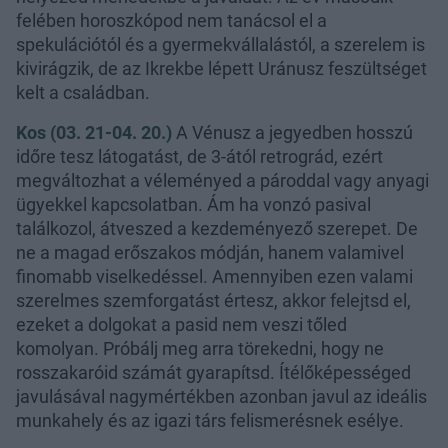
felében horoszkópod nem tanácsol el a
spekulációtól és a gyermekvállalástól, a szerelem is
kivirágzik, de az Ikrekbe lépett Uránusz feszültséget
kelt a családban.
Kos (03. 21-04. 20.)
A Vénusz a jegyedben hosszú
időre tesz látogatást, de 3-ától retrográd, ezért
megváltozhat a véleményed a pároddal vagy anyagi
ügyekkel kapcsolatban. Ám ha vonzó pasival
találkozol, átveszed a kezdeményező szerepet. De
ne a magad erőszakos módján, hanem valamivel
finomabb viselkedéssel. Amennyiben ezen valami
szerelmes szemforgatást értesz, akkor felejtsd el,
ezeket a dolgokat a pasid nem veszi tőled
komolyan. Próbálj meg arra törekedni, hogy ne
rosszakaróid számát gyarapítsd. Ítélőképességed
javulásával nagymértékben azonban javul az ideális
munkahely és az igazi társ felismerésnek esélye.