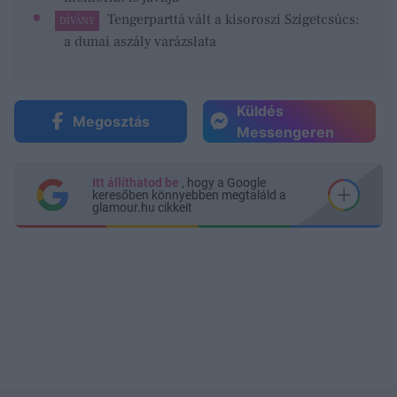
Tengerparttá vált a kisoroszi Szigetcsúcs:
DÍVÁNY
a dunai aszály varázslata
Küldés
Megosztás
Messengeren
Itt állíthatod be
, hogy a Google
keresőben könnyebben megtaláld a
glamour.hu cikkeit