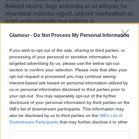
Belátod viszont, hogy számodra az az előnyös, ha
olyanokkal működsz együtt, akiknek viselkedését az
üzleti professzionalizmus jellemzi. A
párkapcsolatban élők számára lehetőséget kell adni
Glamour -
Do Not Process My Personal Information
a közös álmoknak, hogy félretegyék azt a
megértést, amely a rutinba való beletörődést
kockáztatja.
If you wish to opt-out of the sale, sharing to third parties, or
processing of your personal or sensitive information for
Mérleg (szeptember 24.-október 23.)
Mérd fel a
targeted advertising by us, please use the below opt-out
section to confirm your selection. Please note that after your
lehetőségeidet és add át magad a vadság és az
opt-out request is processed you may continue seeing
érzékiség hullámzásának! Ám ha beengedsz valakit
interest-based ads based on personal information utilized by
az életedbe, könnyen sérülékennyé válhatsz. De
us or personal information disclosed to third parties prior to
most mégis a kapcsolatok számítanak, és nem az,
your opt-out. You may separately opt-out of the further
hogy két végén égesd a gyertyát a munkahelyeden.
disclosure of your personal information by third parties on the
A kíváncsiság és a versengés szelleme hajt, amikor
IAB’s list of downstream participants. This information may
kipróbálod, hogy egy jó anyagi körülmények között
also be disclosed by us to third parties on the
IAB’s List of
Downstream Participants
that may further disclose it to other
élő személy ellen tud-e állni a vonzerődnek.
third parties.
Amennyiben kérésedet valaki elutasítja, kérd meg