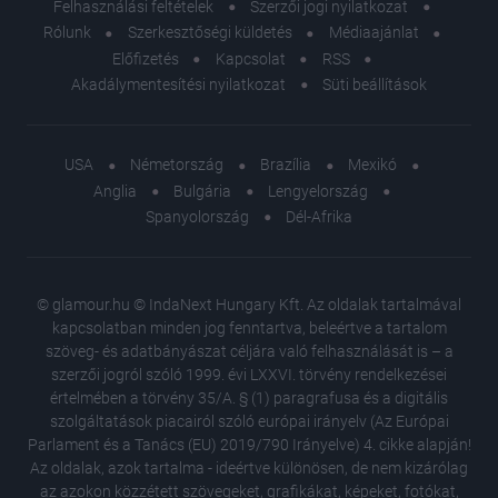
Felhasználási feltételek
Szerzői jogi nyilatkozat
Rólunk
Szerkesztőségi küldetés
Médiaajánlat
Előfizetés
Kapcsolat
RSS
Akadálymentesítési nyilatkozat
Süti beállítások
USA
Németország
Brazília
Mexikó
Anglia
Bulgária
Lengyelország
Spanyolország
Dél-Afrika
© glamour.hu © IndaNext Hungary Kft. Az oldalak tartalmával
kapcsolatban minden jog fenntartva, beleértve a tartalom
szöveg- és adatbányászat céljára való felhasználását is – a
szerzői jogról szóló 1999. évi LXXVI. törvény rendelkezései
értelmében a törvény 35/A. § (1) paragrafusa és a digitális
szolgáltatások piacairól szóló európai irányelv (Az Európai
Parlament és a Tanács (EU) 2019/790 Irányelve) 4. cikke alapján!
Az oldalak, azok tartalma - ideértve különösen, de nem kizárólag
az azokon közzétett szövegeket, grafikákat, képeket, fotókat,