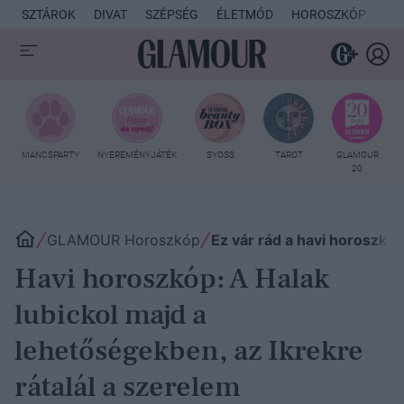
SZTÁROK
DIVAT
SZÉPSÉG
ÉLETMÓD
HOROSZKÓP
KU
MANCSPARTY
NYEREMÉNYJÁTÉK
SYOSS
TAROT
GLAMOUR
20
GLAMOUR Horoszkóp
Ez vár rád a havi horoszkó
Havi horoszkóp: A Halak
lubickol majd a
lehetőségekben, az Ikrekre
rátalál a szerelem