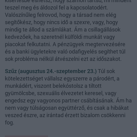
kísértésbe eshetsz, hogy számon tartsd, mi mindent
teszel meg és áldozol fel a kapcsolatodért.
Valószínűleg felrovod, hogy a társad nem elég
segítőkész, hogy nincs idő a szexre, vagy, hogy
mindig te állod a számlákat. Ám a csillagállások
kedvezőek, ha szeretnél külföldi munkát vagy
piacokat felkutatni. A pénzügyek megtervezésére
és a banki ügyletekre való odafigyelés segíthet túl
sok probléma nélkül átvészelni ezt az időszakot.
Szűz (augusztus 24.-szeptember 23.)
Túl sok
kötelezettséget vállalsz egyszerre a párodért, a
munkádért, viszont belekóstolsz a tiltott
gyümölcsbe, szexuális élvezetet keresel, vagy
engedsz egy vagyonos partner csábításának. Ám ha
nem vagy túlságosan együttérző, és csak a hibákat
veszed észre, az irántad érzett bizalom csökkenni
fog.