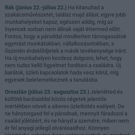
Rák (június 22.-július 22.)
Ha kitanultad a
szakácsművészetet, találsz majd állást, egyre jobb
munkahelyeket kapsz, egészen addig, míg az
ínyencek sorban nem állnak saját éttermed előtt.
Fontos, hogy a pároddal mindketten támogassátok
egymást munkátokban, vállalkozásotokban, s
őszintén érdeklődjetek a másik tevékenysége iránt.
Ha új munkahelyen kezdesz dolgozni, lehet, hogy
nem tudsz kellő figyelmet fordítani a családra. Új
barátok, üzleti kapcsolatok hada vesz körül, míg
egyesek beletemetkeznek a tanulásba.
Oroszlán (július 23.-augusztus 23.)
Jelenléted és
külföldi barátaiddal közös cégetek jelentős
mértékben növeli a sikeres üzletkötés esélyeit. De
ne hánytorgasd fel a párodnak, mennyit fáradozol a
család jólétéért, és ne hányd a szemére, miben nem
ér fel anyagi jellegű elvárásaidhoz. Könnyen