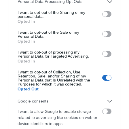
Please note that this website/app uses one or more Google
Personal Data Processing Opt Outs
az illetőt arra, hogy magyarázza meg, miért mondott
services and may gather and store information including but
nemet. Barátaid, kedvesed, rokonaid vagy
not limited to your visit or usage behaviour. You may click to
I want to opt-out of the Sharing of my
personal data.
csemetéid kissé elvetik a sulykot, kollégáid is sok
grant or deny consent to Google and its third-party tags to
Opted In
borsot törnek az orrod alá. Nem kell hipochonderré
use your data for below specified purposes in below Google
válnod, de ha úgy érzed, valami nincs rendben,
consent section.
I want to opt-out of the Sale of my
Personal Data.
vizsgáltasd ki magad. De ne reméld, hogy minden
Opted In
konfliktust el lehet kerülni. Megtanulni nemet
mondani, korlátokat állítani: azzal jár együtt, hogy
I want to opt-out of processing my
Personal Data for Targeted Advertising.
egyes, kevésbé teherbíró kapcsolatok véget
Opted In
érhetnek.
I want to opt-out of Collection, Use,
Retention, Sale, and/or Sharing of my
Personal Data that Is Unrelated with the
Purposes for which it was collected.
Opted Out
Google consents
I want to allow Google to enable storage
related to advertising like cookies on web or
device identifiers in apps.