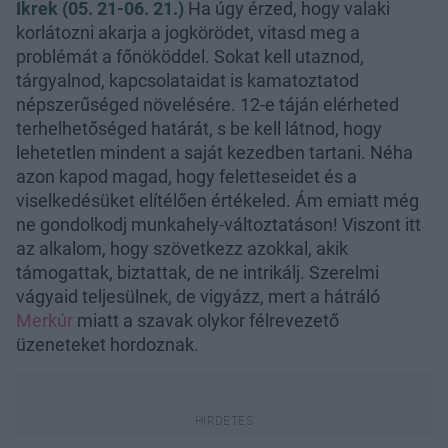
Ikrek (05. 21-06. 21.)
Ha úgy érzed, hogy valaki
korlátozni akarja a jogkörödet, vitasd meg a
problémát a főnököddel. Sokat kell utaznod,
tárgyalnod, kapcsolataidat is kamatoztatod
népszerűséged növelésére. 12-e táján elérheted
terhelhetőséged határát, s be kell látnod, hogy
lehetetlen mindent a saját kezedben tartani. Néha
azon kapod magad, hogy feletteseidet és a
viselkedésüket elítélően értékeled. Ám emiatt még
ne gondolkodj munkahely-változtatáson! Viszont itt
az alkalom, hogy szövetkezz azokkal, akik
támogattak, biztattak, de ne intrikálj. Szerelmi
vágyaid teljesülnek, de vigyázz, mert a hátráló
Merkúr
miatt a szavak olykor félrevezető
üzeneteket hordoznak.