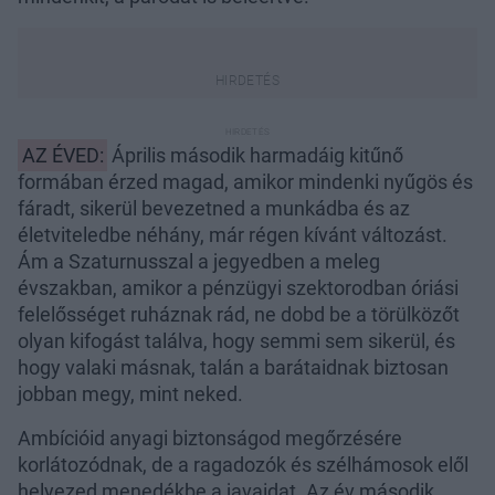
AZ ÉVED:
Április második harmadáig kitűnő
formában érzed magad, amikor mindenki nyűgös és
fáradt, sikerül bevezetned a munkádba és az
életviteledbe néhány, már régen kívánt változást.
Ám a Szaturnusszal a jegyedben a meleg
évszakban, amikor a pénzügyi szektorodban óriási
felelősséget ruháznak rád, ne dobd be a törülközőt
olyan kifogást találva, hogy semmi sem sikerül, és
hogy valaki másnak, talán a barátaidnak biztosan
jobban megy, mint neked.
Ambícióid anyagi biztonságod megőrzésére
korlátozódnak, de a ragadozók és szélhámosok elől
helyezed menedékbe a javaidat. Az év második