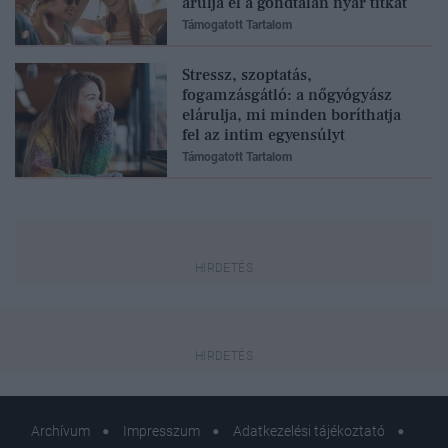
árulja el a gondtalan nyár titkát
Támogatott Tartalom
Stressz, szoptatás,
fogamzásgátló: a nőgyógyász
elárulja, mi minden boríthatja
fel az intim egyensúlyt
Támogatott Tartalom
Archívum
Impresszum
Adatkezelési tájékoztató