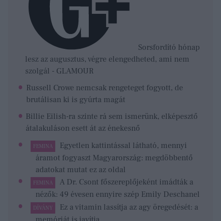
Sorsfordító hónap
lesz az augusztus, végre elengedheted, ami nem
szolgál - GLAMOUR
Russell Crowe nemcsak rengeteget fogyott, de
brutálisan ki is gyúrta magát
Billie Eilish-ra szinte rá sem ismerünk, elképesztő
átalakuláson esett át az énekesnő
Egyetlen kattintással látható, mennyi
FEMINA
áramot fogyaszt Magyarország: megdöbbentő
adatokat mutat ez az oldal
A Dr. Csont főszereplőjeként imádták a
FEMINA
nézők: 49 évesen ennyire szép Emily Deschanel
Ez a vitamin lassítja az agy öregedését: a
DÍVÁNY
memóriát is javítja