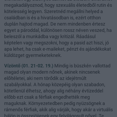
megakadályoznod, hogy szexuális életedből rutin és
kötelesség legyen. Szeretnéd megállni helyed a
családban is és a hivatásodban is, ezért otthon
duplán hajtod magad. De nem mindenben értesz
egyet a pároddal, különösen rossz néven veszed, ha
beleszól a munkádba vagy kritizál. Ráadásul
képtelen vagy megszokni, hogy a pasid azt hiszi, jó
apa lehet, ha csak e-maileket, pénzt és ajándékokat
küldözget gyermeketeknek.
Vízöntő (01. 21-02. 19.)
Mindig is büszkén vallottad
magad olyan modern nőnek, akinek nincsenek
előítéletei, aki nem törődik az idejétmúlt
szabályokkal. A hónap közepéig olyan szabadon,
kötetlenül élhetsz, ahogy alig néhány évtizeddel
előbb ezt csak a férfiak engedhették meg
maguknak. Környezetedben pedig nyüzsögnek a
rámenős férfiak, akik alig várják, hogy akár a virtuális
hálón is összejöjjenek egy felvilágosult nővel. Te