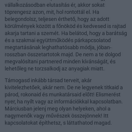
vállalkozásodban elutasítás ér, akkor sokat
töprengesz azon, mit, hol rontottál el. Ha
belegondolsz, teljesen érthető, hogy az adott
körülmények között a főnököd és kedvesed is rajtad
akarja tartani a szemét. Ha belátod, hogy a barátság
és a szakmai együttműködés párkapcsolatod
megtartásának leghathatósabb módja, jóban-
rosszban összetartotok majd. De nem a te dolgod
megvalósítani partnered minden kívánságát, és
lehetőleg ne torzsalkodj az anyagiak miatt.
Támogasd inkább társad terveit, akár
kivitelezhetőek, akár nem. De ne legyenek titkaid a
párod, rokonaid és munkatársaid előtt! Elismerést
nyer, ha nyílt vagy az információkkal kapcsolatban.
Márciusban jelenj meg olyan helyeken, ahol a
nagymenők vagy művészek összejönnek! Itt
kapcsolatokat építhetsz, s láttathatod magad.