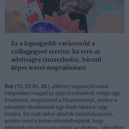
Ez a legnagyobb varázserőd a
csillagjegyed szerint: ha erre az
adottságra támaszkodsz, bármit
képes leszel megvalósítani
Bak (12. 22-01. 20.)
Jóllehet nagyon jól tudod
megvédeni magad az igazi érzelmektől, mégis úgy
érezheted, megütötted a főnyereményt, amikor a
pároddal rábukkantok egy eladó lakásra vagy
irodára. De csak akkor akartok összeházasodni,
amikor mind a ketten elmondhatjátok, hogy
elértetek egy bizonyos szintet az életben. Sikerülhet