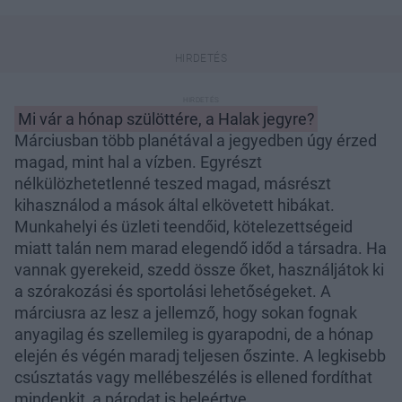
Mi vár a hónap szülöttére, a Halak jegyre?
Márciusban több planétával a jegyedben úgy érzed
magad, mint hal a vízben. Egyrészt
nélkülözhetetlenné teszed magad, másrészt
kihasználod a mások által elkövetett hibákat.
Munkahelyi és üzleti teendőid, kötelezettségeid
miatt talán nem marad elegendő időd a társadra. Ha
vannak gyerekeid, szedd össze őket, használjátok ki
a szórakozási és sportolási lehetőségeket. A
márciusra az lesz a jellemző, hogy sokan fognak
anyagilag és szellemileg is gyarapodni, de a hónap
elején és végén maradj teljesen őszinte. A legkisebb
csúsztatás vagy mellébeszélés is ellened fordíthat
mindenkit, a párodat is beleértve.