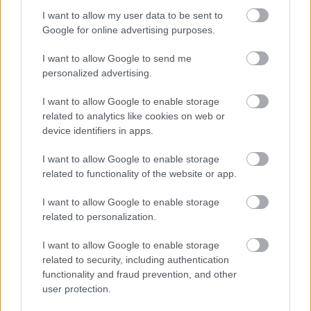
I want to allow my user data to be sent to
Google for online advertising purposes.
I want to allow Google to send me
personalized advertising.
Ezek a csillagjegyek viselik
I want to allow Google to enable storage
legnehezebben a stresszt: akár meg
related to analytics like cookies on web or
is betegítheti őket a rájuk nehezedő
device identifiers in apps.
nyomás
I want to allow Google to enable storage
related to functionality of the website or app.
Skorpió (október 24.-november 22.)
Ha a párod úgy
I want to allow Google to enable storage
tervezi a jövődet, hogy a családi vállalkozásban
related to personalization.
rabszolgaként dolgozol, és még a háztartásban is
gürcölsz, közöld vele, hogy mit csináljon az
I want to allow Google to enable storage
ötleteivel! A legtöbb tárgyalásod, megbeszélésed,
related to security, including authentication
de még a házasságod is a hónap utolsó
functionality and fraud prevention, and other
user protection.
harmadában a lehető legveszélyesebb vizek felé
halad. Szokásától eltérően most életed párja keres