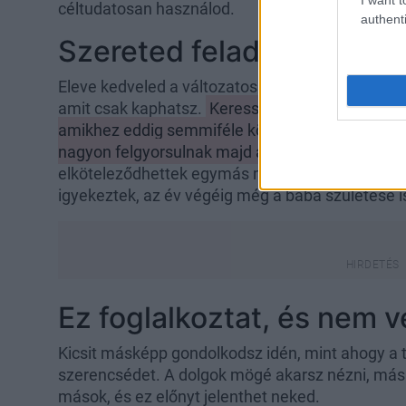
céltudatosan használod.
authenti
Szereted feladat: lépj ki
Eleve kedveled a változatosságot, a játékosságot
amit csak kaphatsz.
Keress egy új hobbit, fedezz
amikhez eddig semmiféle közöd nem volt. Ha e
nagyon felgyorsulnak majd a dolgok.
Az egyik pi
elköteleződhettek egymás mellett, sőt, még me
igyekeztek, az év végéig még a baba születése 
Ez foglalkoztat, és nem v
Kicsit másképp gondolkodsz idén, mint ahogy a
szerencsédet. A dolgok mögé akarsz nézni, más 
mások, és ez előnyt jelenthet neked.