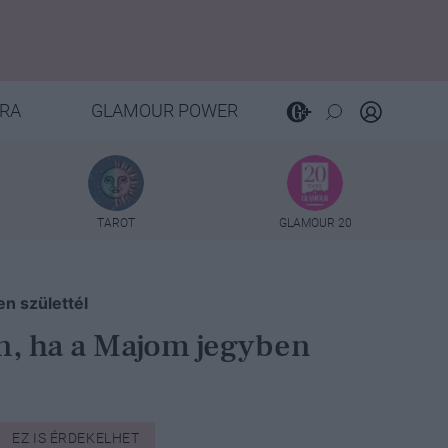
RA
GLAMOUR POWER
TAROT
GLAMOUR 20
n születtél
n, ha a Majom jegyben
EZ IS ÉRDEKELHET