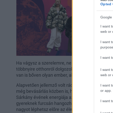
Opted 
Google 
I want t
web or d
I want t
purpose
I want 
Ha vágysz a szerelemre, ne feledd, hogy muszáj 
többnyire otthonról dolgozol, és az online ismer
I want t
van is bőven olyan ember, aki kifejezi, mennyire t
web or d
Alapvetően jellemző volt rád az utolsó időszakb
I want t
or app.
még bevásárlás közben is, hogy elsétálnak melle
Sárkány évének energiája azt üzeni neked: "Növe
I want t
gyereknek furcsán hangozhat, de hidd el, most é
nagyot léphetsz előre az életedben, ha ezt az e
I want t