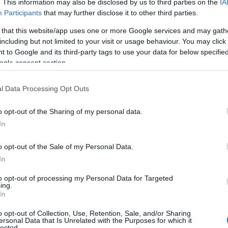
. This information may also be disclosed by us to third parties on the
IA
 nyüzsögj annyit.
Ha így teszel, nagyon
Participants
that may further disclose it to other third parties.
problémákat is, amiket így könnyedén
 that this website/app uses one or more Google services and may gath
including but not limited to your visit or usage behaviour. You may click 
g elhidegülés a kapcsolatotokban,
 to Google and its third-party tags to use your data for below specifi
ogle consent section.
zéljétek. Elképzelhető, hogy egy
 mondjuk
egy párterapeutát
. Ha erős a
ogy megállsz és elgondolkozol: 'Mit is
l Data Processing Opt Outs
o opt-out of the Sharing of my personal data.
kációtokon és kapcsoltaotokon, mert
In
.
Lehet, hogy mindketten otthonról
tok, de az is elképzelhető, hogy csak
o opt-out of the Sale of my Personal Data.
t vesztek fel, befektettek valamibe,
In
 hogy az energiák segítenek neked
to opt-out of processing my Personal Data for Targeted
ing.
In
o opt-out of Collection, Use, Retention, Sale, and/or Sharing
ersonal Data that Is Unrelated with the Purposes for which it
lected.