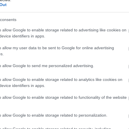
Out
consents
o allow Google to enable storage related to advertising like cookies on
Te milyen karmikus
evice identifiers in apps.
sérüléssel érkeztél? Így
o allow my user data to be sent to Google for online advertising
tudod orvosolni!
s.
to allow Google to send me personalized advertising.
társaságba járnod, még akkor is, ha
kedési lehetőségek is jól működnek, és
o allow Google to enable storage related to analytics like cookies on
etszel neki.
evice identifiers in apps.
an, hogy annyira bámulod a telefonodat
o allow Google to enable storage related to functionality of the website
tted a vonzóbbnál vonzóbb férfiak. A
kedj'!" Nyilván ez neked, az örök
o allow Google to enable storage related to personalization.
rdemes felnőttként viselkedni, mert
nergiát nem fecséreled el, hanem
o allow Google to enable storage related to security, including