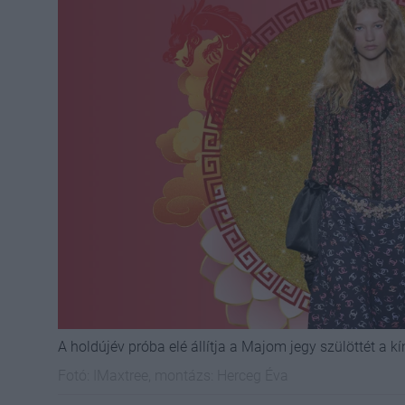
A holdújév próba elé állítja a Majom jegy szülöttét a kí
Fotó:
IMaxtree, montázs: Herceg Éva