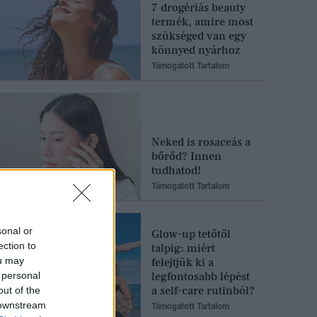
7 drogériás beauty
termék, amire most
szükséged van egy
könnyed nyárhoz
Támogatott Tartalom
Neked is rosaceás a
bőrőd? Innen
tudhatod!
Támogatott Tartalom
sonal or
Glow-up tetőtől
ection to
talpig: miért
ou may
felejtjük ki a
 personal
legfontosabb lépést
a self-care rutinból?
out of the
 downstream
Támogatott Tartalom