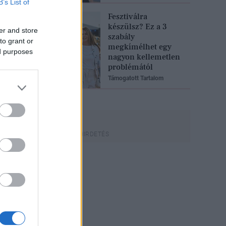
B’s List of
Fesztiválra
készülsz? Ez a 3
er and store
szabály
to grant or
megkímélhet egy
ed purposes
nagyon kellemetlen
problémától
Támogatott Tartalom