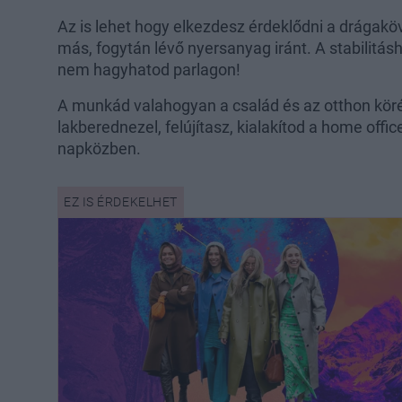
Az is lehet hogy elkezdesz érdeklődni a drágaköv
más, fogytán lévő nyersanyag iránt. A stabilitás
nem hagyhatod parlagon!
A munkád valahogyan a család és az otthon köré 
lakberednezel, felújítasz, kialakítod a home offic
napközben.