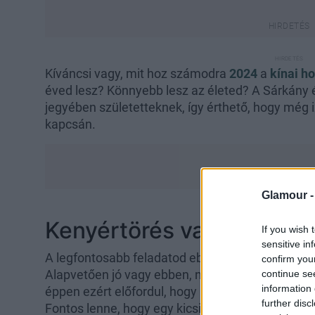
Kíváncsi vagy, mit hoz számodra
2024
a
kínai h
éved lesz? Könnyebb lesz az életed? A Sárkány 
jegyében születetteknek, így érthető, hogy még 
kapcsán.
Glamour 
Kenyértörés vagy ásó, k
If you wish 
sensitive in
A legfontosabb feladatod ebben az évben, hogy 
confirm you
Alapvetően jó vagy ebben, nagyon sok emberrel 
continue se
information 
éppen ezért előfordul, hogy nem igazán figyelsz
further disc
Fontos lenne, hogy egy kicsit lelassulj
2024-ben
,