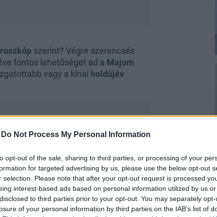
oroszkóp
szerint? Végre szerencsés
éve fontos lehetőséget ad a
Majom
izgatottabb vagy a kínai
holdújév
-
Do Not Process My Personal Information
apa, nagyharang?
to opt-out of the sale, sharing to third parties, or processing of your per
formation for targeted advertising by us, please use the below opt-out s
a kommunikációra koncentrálj.
r selection. Please note that after your opt-out request is processed y
beszélsz, teremtesz kapcsolatot, de
eing interest-based ads based on personal information utilized by us or
disclosed to third parties prior to your opt-out. You may separately opt-
 oda a másikra, mondjuk a partneredre.
losure of your personal information by third parties on the IAB’s list of
 meghallgasd a számodra fontos