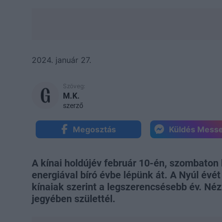
2024. január 27.
Szöveg:
M.K.
szerző
Megosztás
Küldés Mess
A kínai holdújév február 10-én, szombaton
energiával bíró évbe lépünk át. A Nyúl évét
kínaiak szerint a legszerencsésebb év. Néz
jegyében születtél.