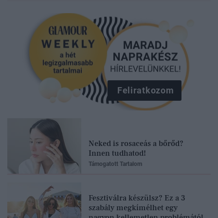
Feliratkozom
Neked is rosaceás a bőrőd?
Innen tudhatod!
Támogatott Tartalom
Fesztiválra készülsz? Ez a 3
szabály megkímélhet egy
nagyon kellemetlen problémától