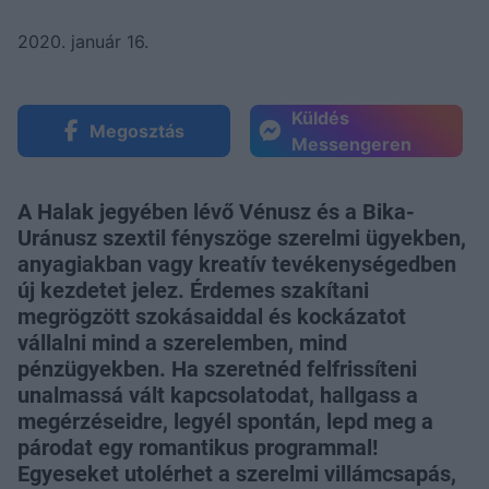
2020. január 16.
Küldés
Megosztás
Messengeren
A Halak jegyében lévő Vénusz és a Bika-
Uránusz szextil fényszöge szerelmi ügyekben,
anyagiakban vagy kreatív tevékenységedben
új kezdetet jelez. Érdemes szakítani
megrögzött szokásaiddal és kockázatot
vállalni mind a szerelemben, mind
pénzügyekben. Ha szeretnéd felfrissíteni
unalmassá vált kapcsolatodat, hallgass a
megérzéseidre, legyél spontán, lepd meg a
párodat egy romantikus programmal!
Egyeseket utolérhet a szerelmi villámcsapás,