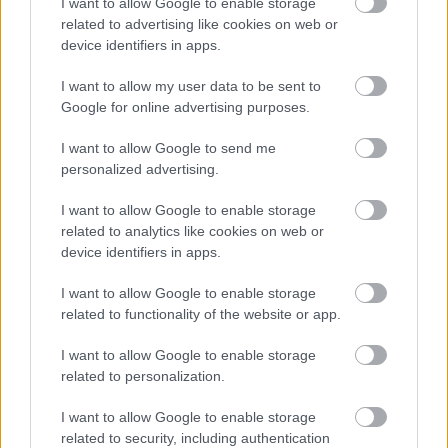
I want to allow Google to enable storage
Vízöntő (01. 21-02. 19.)
Hozzátartozóid elvárják,
related to advertising like cookies on web or
hogy jó családfenntartó legyél, de értesd meg velük,
device identifiers in apps.
hogy a családfenntartás anyagi terhei mellett
osztozzatok az otthoni teendőkön is.
I want to allow my user data to be sent to
Google for online advertising purposes.
Halak (02. 20-03. 20.)
Hallgass az ösztöneidre,
melyek azt súgják, hogy érdemes azzal a jómódú
I want to allow Google to send me
pasival randiznod és üzletelned, akit a világhálón
personalized advertising.
vagy egy koncerten ismertél meg.
I want to allow Google to enable storage
related to analytics like cookies on web or
device identifiers in apps.
I want to allow Google to enable storage
related to functionality of the website or app.
I want to allow Google to enable storage
related to personalization.
I want to allow Google to enable storage
related to security, including authentication