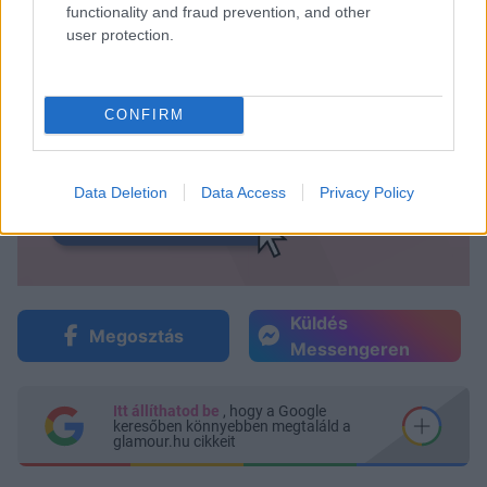
functionality and fraud prevention, and other
user protection.
CONFIRM
Data Deletion
Data Access
Privacy Policy
Küldés
Megosztás
Messengeren
Itt állíthatod be
, hogy a Google
keresőben könnyebben megtaláld a
glamour.hu cikkeit