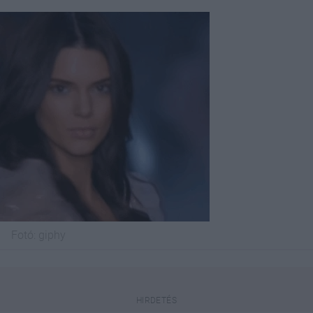
Fotó:
giphy