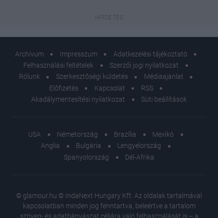
Archívum
Impresszum
Adatkezelési tájékoztató
Felhasználási feltételek
Szerzői jogi nyilatkozat
Rólunk
Szerkesztőségi küldetés
Médiaajánlat
Előfizetés
Kapcsolat
RSS
Akadálymentesítési nyilatkozat
Süti beállítások
USA
Németország
Brazília
Mexikó
Anglia
Bulgária
Lengyelország
Spanyolország
Dél-Afrika
© glamour.hu © IndaNext Hungary Kft. Az oldalak tartalmával
kapcsolatban minden jog fenntartva, beleértve a tartalom
szöveg- és adatbányászat céljára való felhasználását is – a