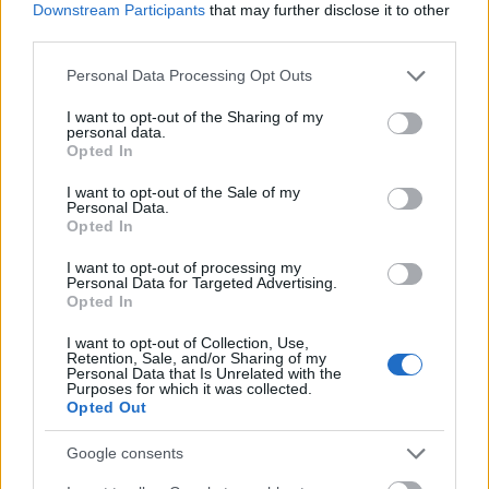
bevételi forrás a láthatáron, de ha addig vársz, amíg
Downstream Participants
that may further disclose it to other
third parties.
egy újító ötlet kész arra, hogy elfogadják, már késő,
valaki megelőzhet a kiaknázásával.
Please note that this website/app uses one or more Google
Personal Data Processing Opt Outs
services and may gather and store information including but
Skorpió (10. 24-11. 22.)
Próbáld meg elkerülni, hogy
not limited to your visit or usage behaviour. You may click to
I want to opt-out of the Sharing of my
karjaid polipként fonódjanak a párod nyakára, aki
personal data.
grant or deny consent to Google and its third-party tags to
Opted In
most csak romantikát és nem szoros közelséget
use your data for below specified purposes in below Google
keres a kapcsolatotokban.
consent section.
I want to opt-out of the Sale of my
Personal Data.
Opted In
Nyilas (11. 23-12. 21.)
Igyekezz összeegyeztetni
otthoni életedet a munkáddal és szerelmi életeddel,
I want to opt-out of processing my
bőröd feszessége érdekében pedig gyakran
Personal Data for Targeted Advertising.
Opted In
használj váltott hideg-meleg zuhanyt.
I want to opt-out of Collection, Use,
Bak (12. 22-01. 20.)
Kedvet kaphatsz a
Retention, Sale, and/or Sharing of my
Personal Data that Is Unrelated with the
kockázatvállaláshoz és az internetes
Purposes for which it was collected.
ismerkedéshez, de valószínű, hogy izgalmas
Opted Out
együttlétet, nem szoros közelséget keresel
kapcsolatodban.
Google consents