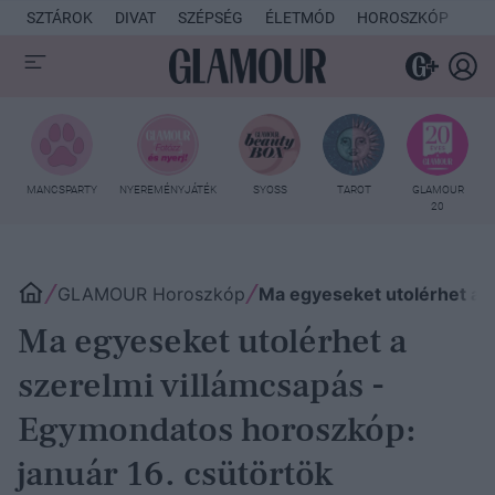
SZTÁROK
DIVAT
SZÉPSÉG
ÉLETMÓD
HOROSZKÓP
KU
MANCSPARTY
NYEREMÉNYJÁTÉK
SYOSS
TAROT
GLAMOUR
20
GLAMOUR Horoszkóp
Ma egyeseket utolérhet a s
Ma egyeseket utolérhet a
szerelmi villámcsapás -
Egymondatos horoszkóp:
január 16. csütörtök