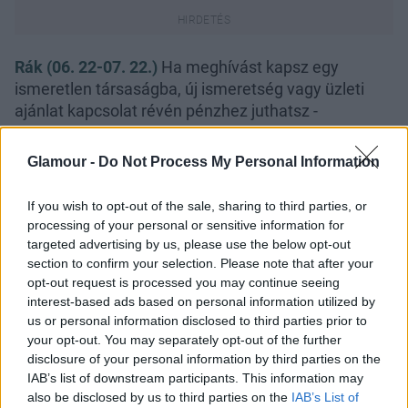
Rák (06. 22-07. 22.)
Ha meghívást kapsz egy
ismeretlen társaságba, új ismeretség vagy üzleti
ajánlat kapcsolat révén pénzhez juthatsz -
magánéletedbe pezsgést hozhat egy váratlan
utazás.
Glamour -
Do Not Process My Personal Information
Oroszlán (07. 23-08. 23.)
Izgalmas erotikus élményt,
If you wish to opt-out of the sale, sharing to third parties, or
váratlan munkalehetőséget ígér a mai nap, de a
processing of your personal or sensitive information for
személyes kapcsolatok jelentik a kulcsot, hogy új
targeted advertising by us, please use the below opt-out
üzleti lehetőségek után nézz.
section to confirm your selection. Please note that after your
opt-out request is processed you may continue seeing
Szűz (08. 24-09. 23.)
Tűzd programodra, hogy a
interest-based ads based on personal information utilized by
pároddal rendszeresen kerestek közös szórakozási
us or personal information disclosed to third parties prior to
lehetőségeket, vedd számba, mi az, amit
your opt-out. You may separately opt-out of the further
mindketten élveztek: utazás, közös üzlet.
disclosure of your personal information by third parties on the
IAB’s list of downstream participants. This information may
Mérleg (09. 24-10. 23.)
Új munkalehetőség és
also be disclosed by us to third parties on the
IAB’s List of