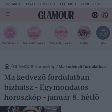
SZTÁROK
DIVAT
SZÉPSÉG
ÉLETMÓD
HOROSZKÓP
KU
MANCSPARTY
NYEREMÉNYJÁTÉK
NYEREMÉNYJÁTÉK
SYOSS
TAROT
GLAMOUR Horoszkóp
Ma kedvező fordulatban bí
Ma kedvező fordulatban
bízhatsz - Egymondatos
horoszkóp - január 8. hétfő