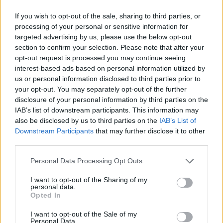
If you wish to opt-out of the sale, sharing to third parties, or
processing of your personal or sensitive information for
Mérleg (09. 24-10. 23.)
A pénzügyi fellendülés épp
targeted advertising by us, please use the below opt-out
időben érkezik, jó érzékkel adsz el vagy vásárolsz,
section to confirm your selection. Please note that after your
rokoni kapcsolataid révén anyagi előnyhöz vagy
opt-out request is processed you may continue seeing
interest-based ads based on personal information utilized by
értékes ingatlanhoz juthatsz.
us or personal information disclosed to third parties prior to
your opt-out. You may separately opt-out of the further
Skorpió (10. 24-11. 22.)
Az önbizalom a szakmai
disclosure of your personal information by third parties on the
siker eredményeként alakul ki benned, egy
IAB’s list of downstream participants. This information may
találkozón is megjelensz, ha másért nem, hát azért,
also be disclosed by us to third parties on the
IAB’s List of
hogy a kiszemelt pasi közelében lehess.
Downstream Participants
that may further disclose it to other
third parties.
Nyilas (11. 23-12. 21.)
Őrizd meg optimizmusodat,
de ha elvárod a párodtól, hogy szexuális
Please note that this website/app uses one or more Google
Personal Data Processing Opt Outs
szolgáltatásaidért fizessen, akkor csak sarki
services and may gather and store information including but
not limited to your visit or usage behaviour. You may click to
I want to opt-out of the Sharing of my
tündérnek fog látni, nem pedig leendő hitvesnek.
personal data.
grant or deny consent to Google and its third-party tags to
Opted In
use your data for below specified purposes in below Google
Bak (12. 22-01. 20.)
Ma mindent megkaphatsz, amit
consent section.
szeretnél magadnak: tekintélyt, protekciót,
I want to opt-out of the Sale of my
Personal Data.