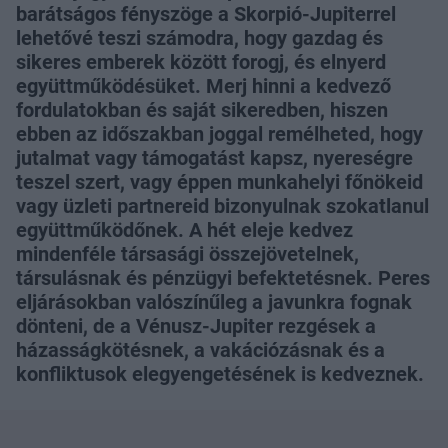
barátságos fényszöge a Skorpió-Jupiterrel
lehetővé teszi számodra, hogy gazdag és
sikeres emberek között forogj, és elnyerd
együttműködésüket. Merj hinni a kedvező
fordulatokban és saját sikeredben, hiszen
ebben az időszakban joggal remélheted, hogy
jutalmat vagy támogatást kapsz, nyereségre
teszel szert, vagy éppen munkahelyi főnökeid
vagy üzleti partnereid bizonyulnak szokatlanul
együttműködőnek. A hét eleje kedvez
mindenféle társasági összejövetelnek,
társulásnak és pénzügyi befektetésnek. Peres
eljárásokban valószínűleg a javunkra fognak
dönteni, de a Vénusz-Jupiter rezgések a
házasságkötésnek, a vakációzásnak és a
konfliktusok elegyengetésének is kedveznek.