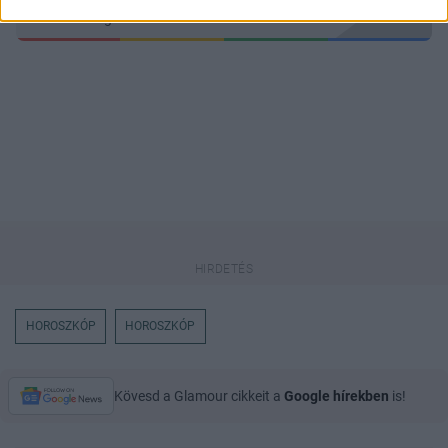
keresőben könnyebben megtaláld a
glamour.hu cikkeit
HOROSZKÓP
HOROSZKÓP
Kövesd a Glamour cikkeit a
Google hírekben
is!