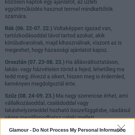
közösen kaptok egy ajánlatot, az üzleti
együttműködés hasznot termel mindkettőtök
számára.
Rák (06. 22-07. 22.)
Voltaképpen igazad van,
tartózkodásoddal távol tartod azokat, akik
körüludvarolnak, majd kihasználnak, viszont az is
megeshet, hogy házassági ajánlatot kapsz.
Oroszlán (07. 23-08. 23.)
Ha állásváltoztatáson,
lakás- vagy házvételen töröd a fejed, lehetőleg ma
tedd meg; élvezd a sikert, hiszen meg is érdemled,
keményen megdolgoztál érte.
Szűz (08. 24-09. 23.)
Ma nagy szerencse érhet, ami
vállalkozásoddal, családoddal vagy
lakáshelyzeteddel hozható összefüggésbe, ráadásul
végre megállapodhatsz valaki mellett.
Glamour -
Do Not Process My Personal Information