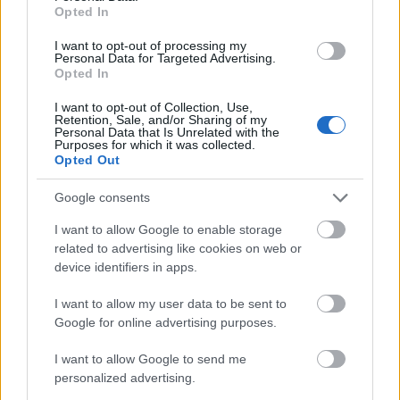
hatalmat, főnököd tiszteletét és vonzalmát, nem is
Opted In
beszélve a magas fizetésről.
I want to opt-out of processing my
Personal Data for Targeted Advertising.
Vízöntő (01. 21-02. 19.)
Vonzónak tartasz egy
Opted In
ajánlatot, de ne ugorj fejest, és eszedbe se jusson
pályád csúcsán feladni a hivatásodat a párod miatt -
I want to opt-out of Collection, Use,
Retention, Sale, and/or Sharing of my
ez lenne a legnagyobb őrültség.
Personal Data that Is Unrelated with the
Purposes for which it was collected.
Opted Out
Halak (02. 20-03. 20.)
Feledhetetlen találkozás vár
rád, amely biztosan több lesz, mint egy könnyed kis
Google consents
flört, barátaidnak köszönhetően pedig a pénzügyek
terén is javulásra számíthatsz.
I want to allow Google to enable storage
related to advertising like cookies on web or
device identifiers in apps.
I want to allow my user data to be sent to
Google for online advertising purposes.
I want to allow Google to send me
personalized advertising.