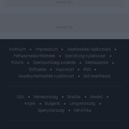
Archívum
Impresszum
Adatkezelési tájékoztató
Felhasználási feltételek
Szerzői jogi nyilatkozat
Rólunk
Szerkesztőségi küldetés
Médiaajánlat
Előfizetés
Kapcsolat
RSS
Akadálymentesítési nyilatkozat
Süti beállítások
USA
Németország
Brazília
Mexikó
Anglia
Bulgária
Lengyelország
Spanyolország
Dél-Afrika