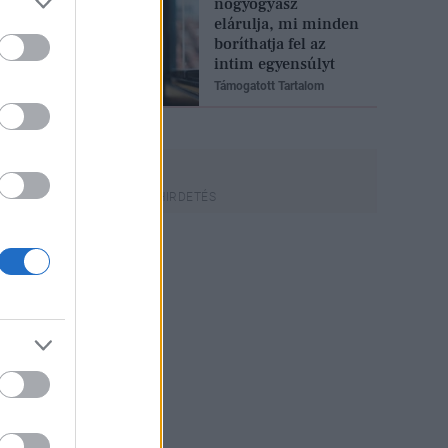
nőgyógyász
elárulja, mi minden
boríthatja fel az
intim egyensúlyt
Támogatott Tartalom