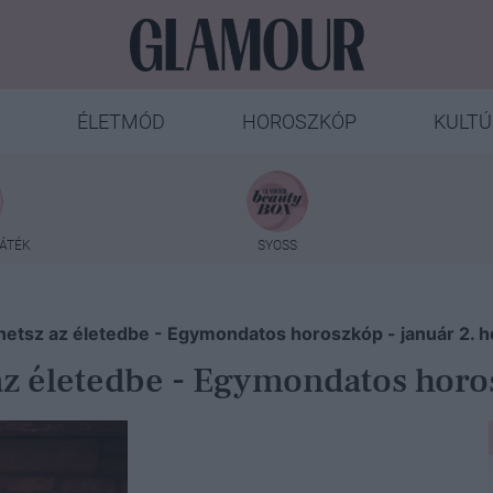
ÉLETMÓD
HOROSZKÓP
KULTÚ
ÁTÉK
SYOSS
hetsz az életedbe - Egymondatos horoszkóp - január 2. h
az életedbe - Egymondatos horos