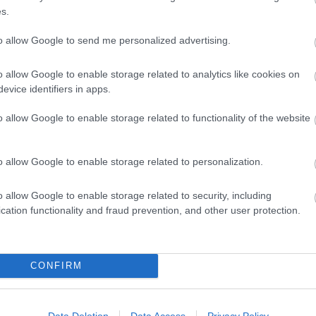
s.
to allow Google to send me personalized advertising.
o allow Google to enable storage related to analytics like cookies on
evice identifiers in apps.
en értékes információhoz juthatsz,
n a jövőd, előmeneteled szempontjából
o allow Google to enable storage related to functionality of the website
n kereskedelmi reklámok áradata zúdul
o allow Google to enable storage related to personalization.
k összekapcsolni, de ne hagyd magad
o allow Google to enable storage related to security, including
cation functionality and fraud prevention, and other user protection.
áltoztass a megszokott dolgokon, de a
ge, a hátad közepére kívánod a
CONFIRM
efonál, nem szabad megkérdezni tőle,
ívást kapsz, nem kell elutasítástól
Data Deletion
Data Access
Privacy Policy