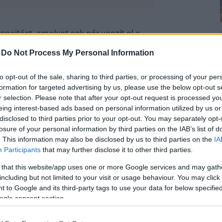
neitást, amelyet sok pár veszít el a
en a szakmai teljesítményed alapján
-
Do Not Process My Personal Information
helyedre, aki mer más lenni, mint az
to opt-out of the sale, sharing to third parties, or processing of your per
formation for targeted advertising by us, please use the below opt-out s
r rögtön az elején tisztázzátok a
r selection. Please note that after your opt-out request is processed y
eing interest-based ads based on personal information utilized by us or
disclosed to third parties prior to your opt-out. You may separately opt-
losure of your personal information by third parties on the IAB’s list of
. This information may also be disclosed by us to third parties on the
IA
Participants
that may further disclose it to other third parties.
 that this website/app uses one or more Google services and may gath
idban át kell gondolnod a
including but not limited to your visit or usage behaviour. You may click 
öldön sokkal sikeresebb lehetsz, mint
 to Google and its third-party tags to use your data for below specifi
ogle consent section.
alat, amit a szexualitásod köré