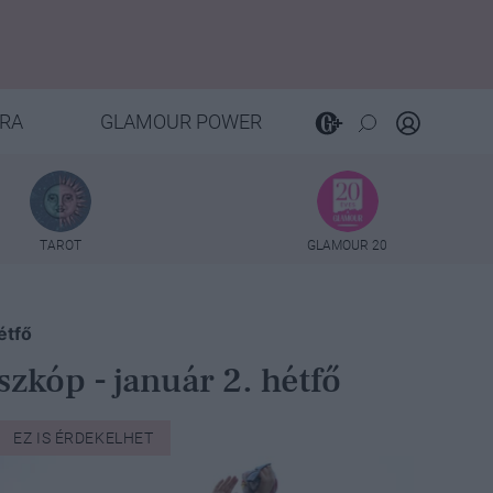
RA
GLAMOUR POWER
TAROT
GLAMOUR 20
étfő
zkóp - január 2. hétfő
EZ IS ÉRDEKELHET