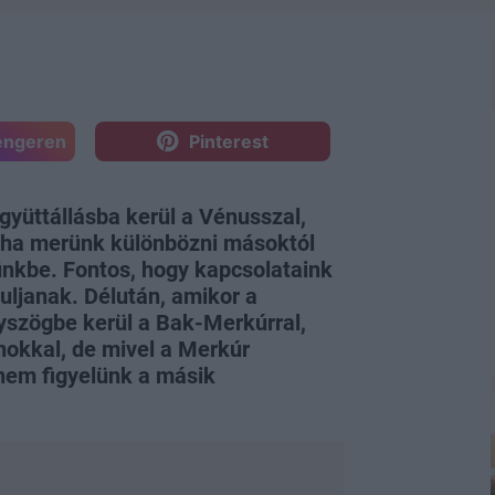
engeren
Pinterest
gyüttállásba kerül a Vénusszal,
 ha merünk különbözni másoktól
ünkbe. Fontos, hogy kapcsolataink
ljanak. Délután, amikor a
yszögbe kerül a Bak-Merkúrral,
nokkal, de mivel a Merkúr
 nem figyelünk a másik