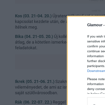
Kos (03. 21-04. 20.)
Újrateremtheted azt a sponta
kapcsolat kezdete után, de a nap második feléb
Glamour 
ítélnek meg.
Bika (04. 21-05. 20.)
Új kolléga érkezhet a munka
If you wish 
sensitive in
átlag, de a kötetlen ismerkedés mellett jó, ha má
confirm you
feladatokat.
continue se
information 
further disc
participants
Downstream 
Please note
Ikrek (05. 21-06. 21.)
Szakmai és pénzügyi dolga
information 
véleményedet, de ami az ismerkedést illeti, külf
deny consent
saját szülővárosodban.
in below Go
Rák (06. 22-07. 22.)
Reggel lebonthatsz minden f