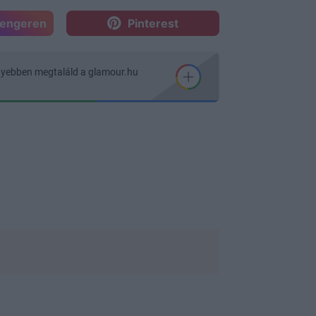
sengeren
Pinterest
nyebben megtaláld a glamour.hu