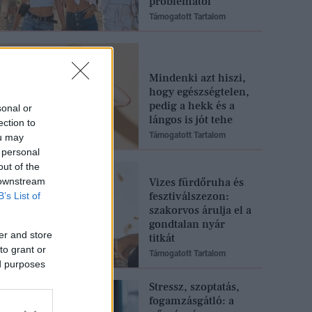
problémától
Támogatott Tartalom
Mindenki azt hiszi,
hogy egészségtelen,
pedig a hekk és a
sonal or
lángos is jót tehe
ection to
Támogatott Tartalom
ou may
 personal
out of the
 downstream
Vizes fürdőruha és
fesztiválszezon:
B’s List of
szakorvos árulja el a
gondtalan nyár
er and store
titkát
to grant or
Támogatott Tartalom
ed purposes
Stressz, szoptatás,
fogamzásgátló: a