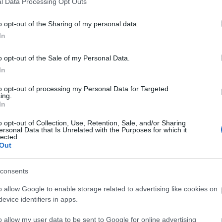
l Data Processing Opt Outs
, hogy az érzelmek elködösítsék
o opt-out of the Sharing of my personal data.
In
ond nélkül meg tudja fogalmazni, mi
s, hogy szívesebben hagyatkozik a
o opt-out of the Sale of my Personal Data.
In
to opt-out of processing my Personal Data for Targeted
ing.
In
o opt-out of Collection, Use, Retention, Sale, and/or Sharing
 élvezd a tudatot, hogy tetszel
ersonal Data that Is Unrelated with the Purposes for which it
 sífutás és a sorban állás ma
lected.
Out
l a nagy Ővel, gondold végig, vajon
consents
bánj úgy vele, akár egy jó baráttal!
o allow Google to enable storage related to advertising like cookies on
z együttélés közelebb visz benneteket
evice identifiers in apps.
lében élvezettel zsebelheted be a
o allow my user data to be sent to Google for online advertising