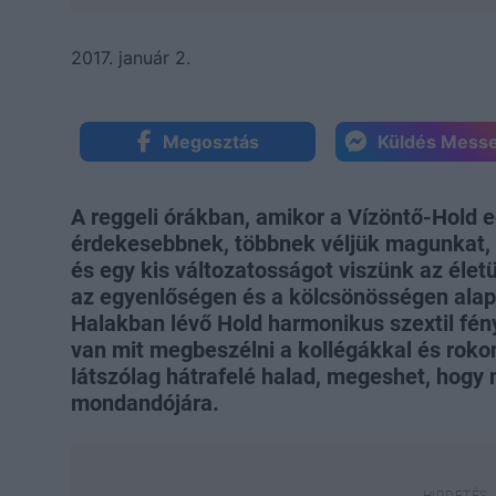
2017. január 2.
Megosztás
Küldés Mess
A reggeli órákban, amikor a Vízöntő-Hold e
érdekesebbnek, többnek véljük magunkat,
és egy kis változatosságot viszünk az élet
az egyenlőségen és a kölcsönösségen alapu
Halakban lévő Hold harmonikus szextil fén
van mit megbeszélni a kollégákkal és roko
látszólag hátrafelé halad, megeshet, hogy
mondandójára.