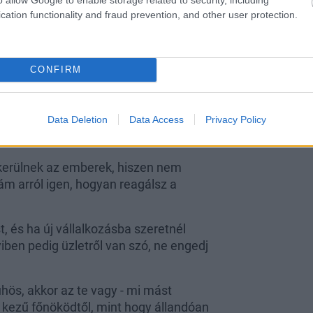
cation functionality and fraud prevention, and other user protection.
ataidban a banánhéjon is elcsúszhatsz,
lj, ha ép bőrrel megúszod a fenyegető
CONFIRM
Data Deletion
Data Access
Privacy Policy
lkerülnek az emberek, hiszen nem
 ám arról igen, hogyan reagálsz a
, és ha új vállalkozásba szeretnél
iben pedig üzletről van szó, ne engedj
ühös, akkor az te vagy - mi mást
kezű főnöködtől, mint hogy állandóan