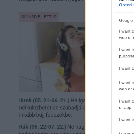
Opted 
Google 
I want t
web or d
I want t
purpose
I want 
I want t
web or d
Ikrek (05. 21-06. 21.)
Ha igazságtalan támadás é
I want t
nélkülözhetetlen szabadjára engedni a haragodat
or app.
inkább bújj fedezékbe.
I want t
Rák (06. 22-07. 22.)
Ne hagyd, hogy olyan vágya
kielégítésére egyelőre nincs módod, és mivel a p
I want t