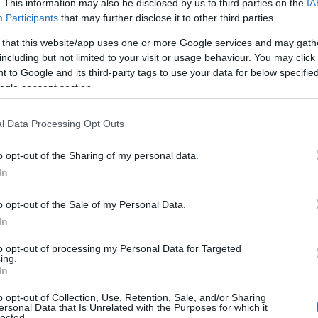
. This information may also be disclosed by us to third parties on the
IA
Participants
that may further disclose it to other third parties.
 that this website/app uses one or more Google services and may gath
including but not limited to your visit or usage behaviour. You may click 
 to Google and its third-party tags to use your data for below specifi
gok?
ogle consent section.
a mohóság vagy az irányítás vágya
l Data Processing Opt Outs
 és a kényelmet, olyan társra van
szükségleteidet. Mivel fokozódik a
o opt-out of the Sharing of my personal data.
és bánj óvatosan az éles és hegyes
In
o opt-out of the Sale of my Personal Data.
at, ha a hobbid sokba kerül.
In
ől függ, hanem a „tartozik és követel”
to opt-out of processing my Personal Data for Targeted
ing.
In
od uralkodni vágyó rokonaidat,
blémák miatt kénytelen vagy
o opt-out of Collection, Use, Retention, Sale, and/or Sharing
ersonal Data that Is Unrelated with the Purposes for which it
lected.