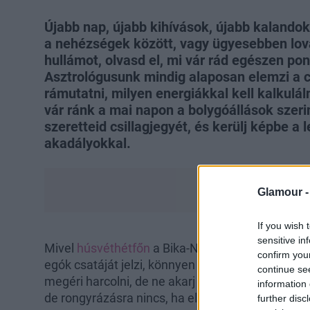
Újabb nap, újabb kihívások, újabb kalando
a nehézségek között, vagy ügyesebben lo
hullámot, olvasd el, mi vár rád egészen po
Asztrológusunk mindig alaposan elemzi a c
rámutatni, milyen energiákkal kell kalkulál
vár ránk a mai napon a bolygóállások szeri
szeretteid csillagjegyét, és kerülj képbe a
akadályokkal.
Glamour 
If you wish 
sensitive in
Mivel
húsvéthétfőn
a Bika-Nap és az Oroszlán-M
confirm you
egók csatáját jelzi, könnyen elszabadulnak az i
continue se
megéri harcolni, de ne akarj rossz helyen babér
information 
de rongyrázásra nincs, ha el akarod kerülni a let
further disc