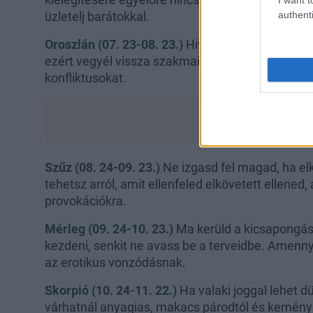
authenti
üzletelj barátokkal.
Oroszlán (07. 23-08. 23.)
Hivatásodban, kapcsol
ezért vegyél vissza szakmai hiúságodból, és örü
konfliktusokat.
Szűz (08. 24-09. 23.)
Ne izgasd fel magad, ha e
tehetsz arról, amit ellenfeled elkövetett ellened,
provokációkra.
Mérleg (09. 24-10. 23.)
Ma kerüld a kicsapongást
kezdeni, senkit ne avass be a terveidbe. Amenny
az erotikus vonzódásnak.
Skorpió (10. 24-11. 22.)
Ha valaki joggal lehet d
várhatnál anyagias, makacs párodtól és kemény 