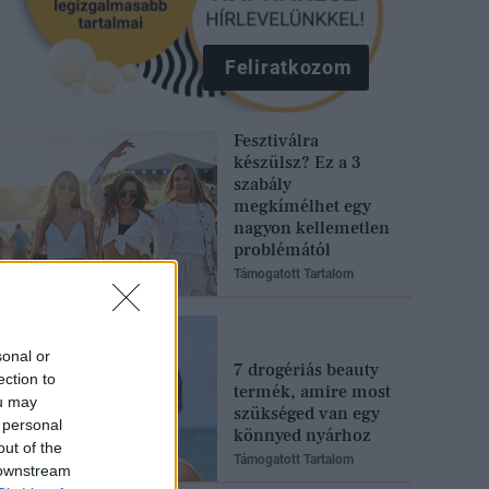
Feliratkozom
Fesztiválra
készülsz? Ez a 3
szabály
megkímélhet egy
nagyon kellemetlen
problémától
Támogatott Tartalom
sonal or
7 drogériás beauty
ection to
termék, amire most
ou may
szükséged van egy
 personal
könnyed nyárhoz
out of the
Támogatott Tartalom
 downstream