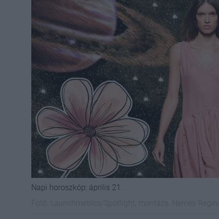
Napi horoszkóp: április 21.
Fotó:
Launchmetrics/Spotlight, montázs: Nemes Regin