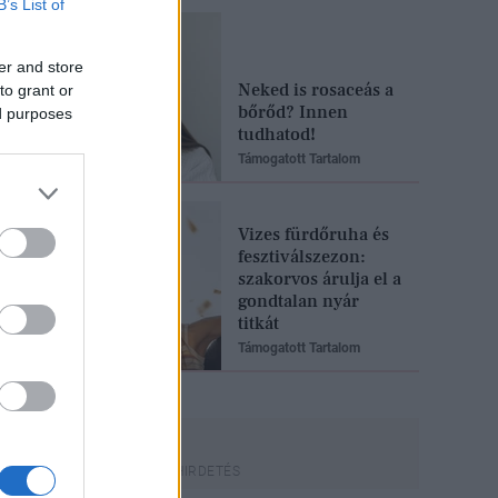
B’s List of
er and store
Neked is rosaceás a
to grant or
bőrőd? Innen
ed purposes
tudhatod!
Támogatott Tartalom
Vizes fürdőruha és
fesztiválszezon:
szakorvos árulja el a
gondtalan nyár
titkát
Támogatott Tartalom