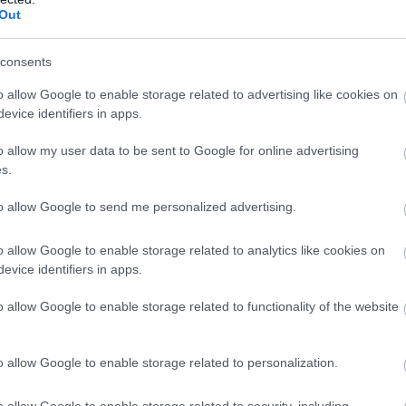
Out
consents
o allow Google to enable storage related to advertising like cookies on
evice identifiers in apps.
o allow my user data to be sent to Google for online advertising
s.
Csillagjegyek, akiktől
to allow Google to send me personalized advertising.
nem áll messze a
kényszeres viselkedés
o allow Google to enable storage related to analytics like cookies on
evice identifiers in apps.
r, célszerű, sőt szükséges és
o allow Google to enable storage related to functionality of the website
, de ha van valami takargatnivalód,
o allow Google to enable storage related to personalization.
k vezéreljenek, melyeknek
énz a konfliktusok forrása, lehetőleg ne
o allow Google to enable storage related to security, including