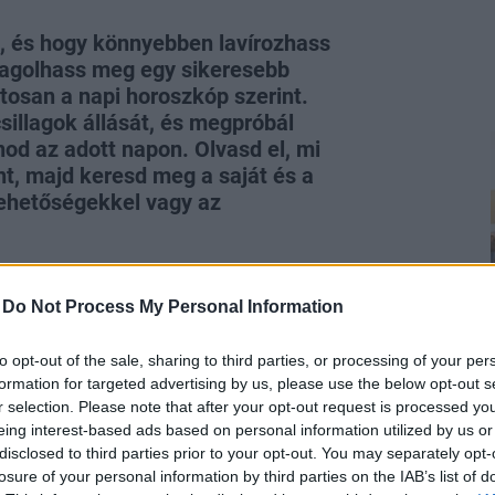
k, és hogy könnyebben lavírozhass
vagolhass meg egy sikeresebb
ntosan a napi horoszkóp szerint.
sillagok állását, és megpróbál
nod az adott napon. Olvasd el, mi
nt, majd keresd meg a saját és a
 lehetőségekkel vagy az
-
Do Not Process My Personal Information
to opt-out of the sale, sharing to third parties, or processing of your per
formation for targeted advertising by us, please use the below opt-out s
ars quadrát a hatalmas, felduzzadt
r selection. Please note that after your opt-out request is processed y
ndulatok. Vannak dolgok, amelyekért
eing interest-based ads based on personal information utilized by us or
okat aratni. Szórakozásra szükség van,
disclosed to third parties prior to your opt-out. You may separately opt-
olást könyvelődtől.
losure of your personal information by third parties on the IAB’s list of