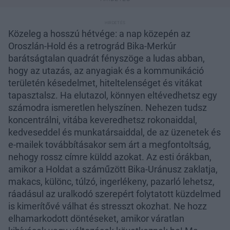
Közeleg a hosszú hétvége: a nap közepén az
Oroszlán-Hold és a retrográd Bika-Merkúr
barátságtalan quadrát fényszöge a ludas abban,
hogy az utazás, az anyagiak és a kommunikáció
területén késedelmet, hiteltelenséget és vitákat
tapasztalsz. Ha elutazol, könnyen eltévedhetsz egy
számodra ismeretlen helyszínen. Nehezen tudsz
koncentrálni, vitába keveredhetsz rokonaiddal,
kedveseddel és munkatársaiddal, de az üzenetek és
e-mailek továbbításakor sem árt a megfontoltság,
nehogy rossz címre küldd azokat. Az esti órákban,
amikor a Holdat a száműzött Bika-Uránusz zaklatja,
makacs, különc, túlzó, ingerlékeny, pazarló lehetsz,
ráadásul az uralkodó szerepért folytatott küzdelmed
is kimerítővé válhat és stresszt okozhat. Ne hozz
elhamarkodott döntéseket, amikor váratlan