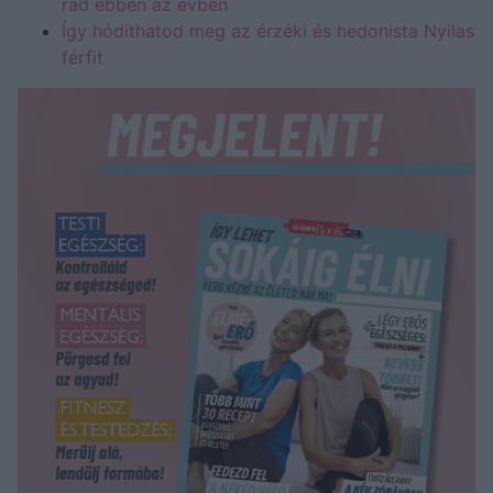
rád ebben az évben
Így hódíthatod meg az érzéki és hedonista Nyilas
férfit