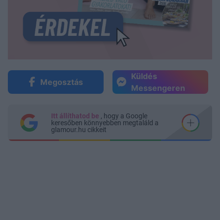
Küldés
Megosztás
Messengeren
Itt állíthatod be
, hogy a Google
keresőben könnyebben megtaláld a
glamour.hu cikkeit