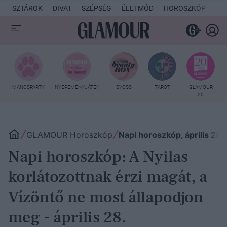
SZTÁROK
DIVAT
SZÉPSÉG
ÉLETMÓD
HOROSZKÓP
KU
MANCSPARTY
NYEREMÉNYJÁTÉK
SYOSS
TAROT
GLAMOUR
20
GLAMOUR Horoszkóp
Napi horoszkóp, április 28.
Napi horoszkóp: A Nyilas
korlátozottnak érzi magát, a
Vízöntő ne most állapodjon
meg - április 28.