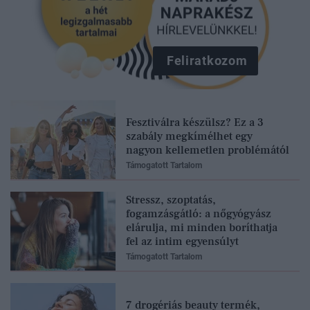
Feliratkozom
Fesztiválra készülsz? Ez a 3
szabály megkímélhet egy
nagyon kellemetlen problémától
Támogatott Tartalom
Stressz, szoptatás,
fogamzásgátló: a nőgyógyász
elárulja, mi minden boríthatja
fel az intim egyensúlyt
Támogatott Tartalom
7 drogériás beauty termék,