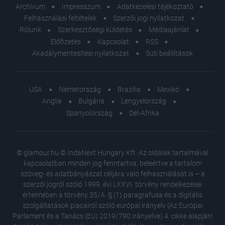
Archívum
Impresszum
Adatkezelési tájékoztató
Felhasználási feltételek
Szerzői jogi nyilatkozat
Rólunk
Szerkesztőségi küldetés
Médiaajánlat
Előfizetés
Kapcsolat
RSS
Akadálymentesítési nyilatkozat
Süti beállítások
USA
Németország
Brazília
Mexikó
Anglia
Bulgária
Lengyelország
Spanyolország
Dél-Afrika
© glamour.hu © IndaNext Hungary Kft. Az oldalak tartalmával
kapcsolatban minden jog fenntartva, beleértve a tartalom
szöveg- és adatbányászat céljára való felhasználását is – a
szerzői jogról szóló 1999. évi LXXVI. törvény rendelkezései
értelmében a törvény 35/A. § (1) paragrafusa és a digitális
szolgáltatások piacairól szóló európai irányelv (Az Európai
Parlament és a Tanács (EU) 2019/790 Irányelve) 4. cikke alapján!