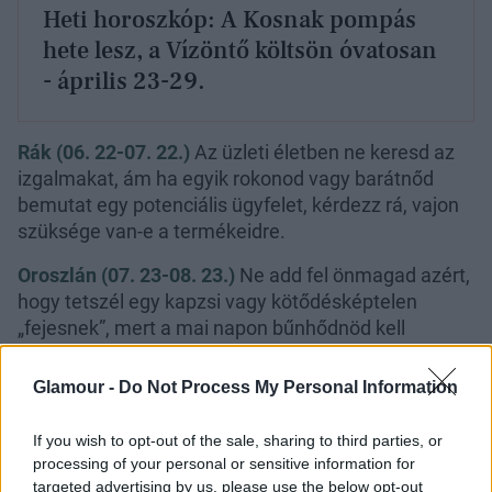
Heti horoszkóp: A Kosnak pompás
hete lesz, a Vízöntő költsön óvatosan
- április 23-29.
Rák (06. 22-07. 22.)
Az üzleti életben ne keresd az
izgalmakat, ám ha egyik rokonod vagy barátnőd
bemutat egy potenciális ügyfelet, kérdezz rá, vajon
szüksége van-e a termékeidre.
Oroszlán (07. 23-08. 23.)
Ne add fel önmagad azért,
hogy tetszél egy kapzsi vagy kötődésképtelen
„fejesnek”, mert a mai napon bűnhődnöd kell
önfegyelmed elvesztéséért.
Glamour -
Do Not Process My Personal Information
Szűz (08. 24-09. 23.)
Lehet, hogy az egészséged
nem valami rózsás, ráadásul bedőlhetsz egy
If you wish to opt-out of the sale, sharing to third parties, or
állásajánlatnak vagy olyan személynek, akivel a
processing of your personal or sensitive information for
közösségi oldalakon ismerkedtél meg.
targeted advertising by us, please use the below opt-out