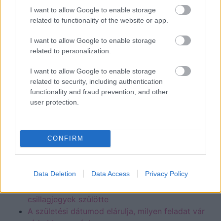
szingliként viszont belevághatsz egy kalandba, de a
I want to allow Google to enable storage
folytatásra már nincs garancia.
related to functionality of the website or app.
Vízöntő (01. 21-02. 19.)
Jól tennéd, ha nem
I want to allow Google to enable storage
állapodnál meg hiú kedvesed mellett, nem írnál alá
related to personalization.
megállapodást, de a függetlenségedet nem vagy
hajlandó feláldozni a család kedvéért.
I want to allow Google to enable storage
related to security, including authentication
Halak (02. 20-03. 20.)
Ha elmaradtak mellőled a
functionality and fraud prevention, and other
pasik,
mert riasztja őket az okosságod,
ma törődj
user protection.
bele,
hogy egyik kollégád, aki vágyaid tárgya, csak
szakmailag érdeklődik irántad.
CONFIRM
Kezdd a csillagokkal a
napot:
Data Deletion
Data Access
Privacy Policy
Ilyen anya valójában a Rák, a Skorpió és a Halak
csillagjegyek szülötte
A születési dátumod elárulja, milyen feladat vár