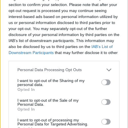
section to confirm your selection. Please note that after your
opt-out request is processed you may continue seeing
interest-based ads based on personal information utilized by
us or personal information disclosed to third parties prior to
your opt-out. You may separately opt-out of the further
Mérleg (09. 24-10. 23.)
Ma le kell mondanod egy
disclosure of your personal information by third parties on the
partit, mert a pénzügyeiddel kell foglalkoznod -
IAB’s list of downstream participants. This information may
számlákat kell befizetned, és megtervezned a
also be disclosed by us to third parties on the
IAB’s List of
Downstream Participants
that may further disclose it to other
következő hónap költségvetését.
third parties.
Skorpió (10. 24-11. 22.)
Sajnos ma nem minden
Please note that this website/app uses one or more Google
Personal Data Processing Opt Outs
kívánságod teljesül, ne is próbáld a lehető
services and may gather and store information including but
legkönnyebb úton elérni a szakmai és anyagi sikert,
not limited to your visit or usage behaviour. You may click to
I want to opt-out of the Sharing of my
personal data.
a változtatás viszont elkerülhetetlen lesz.
grant or deny consent to Google and its third-party tags to
Opted In
use your data for below specified purposes in below Google
Nyilas (11. 23-12. 21.)
Ha vakációra készülsz, de
consent section.
I want to opt-out of the Sale of my
dolgoznod kell, szabadságvágyad miatt a
Personal Data.
Opted In
munkahelyeden korlátozottnak érezheted magad,
mégse vesztegesd ostoba vitákra az idődet.
I want to opt-out of processing my
Personal Data for Targeted Advertising.