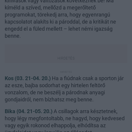
kihívások vagy változások következnek be! Ma
kíméld a szíved, mellőzd a megerőltető
programokat, törekedj arra, hogy egyenrangú
kapcsolatot alakíts ki a pároddal, de a kritikát ne
engedd el a füled mellett – lehet némi igazság
benne.
Kos (03. 21-04. 20.)
Ha a fiúdnak csak a sporton jár
az esze, bajba sodorhat egy hirtelen feltörő
vonzalom, de ne beszélj a párodnak anyagi
gondjaidról, nem bízhatsz meg benne.
Bika (04. 21-05. 20.)
A csillagok arra késztetnek,
hogy légy megfontoltabb, ne hagyd, hogy kedvesed
vagy egyik rokonod elhappolja, elhódítsa az