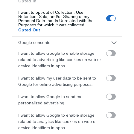
Opted In
I want to opt-out of Collection, Use,
Retention, Sale, and/or Sharing of my
Personal Data that Is Unrelated with the
Purposes for which it was collected.
Opted Out
Google consents
I want to allow Google to enable storage
related to advertising like cookies on web or
device identifiers in apps.
I want to allow my user data to be sent to
Google for online advertising purposes.
Így hódítsd meg a realista és
I want to allow Google to send me
hedonista Bika férfit
personalized advertising.
I want to allow Google to enable storage
Bak (12. 22-01. 20.)
Talán hibát követsz el azzal,
related to analytics like cookies on web or
device identifiers in apps.
hogy üzleti terveidet nem beszéled meg a pároddal,