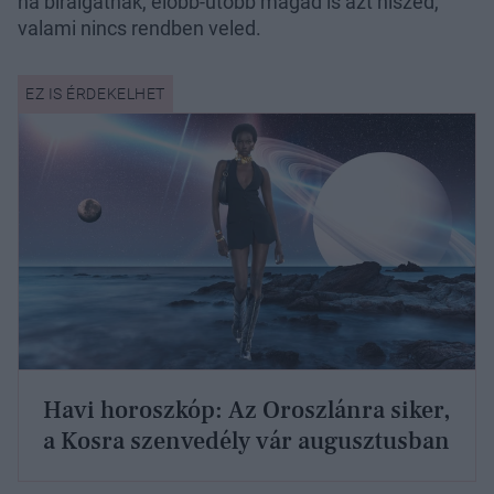
ha bírálgatnak, előbb-utóbb magad is azt hiszed,
valami nincs rendben veled.
Havi horoszkóp: Az Oroszlánra siker,
a Kosra szenvedély vár augusztusban