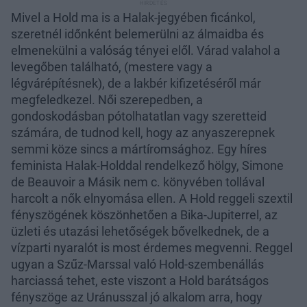
Mivel a Hold ma is a Halak-jegyében ficánkol,
szeretnél időnként belemerülni az álmaidba és
elmenekülni a valóság tényei elől. Várad valahol a
levegőben található, (mestere vagy a
légvárépítésnek), de a lakbér kifizetéséről már
megfeledkezel. Női szerepedben, a
gondoskodásban pótolhatatlan vagy szeretteid
számára, de tudnod kell, hogy az anyaszerepnek
semmi köze sincs a mártíromsághoz. Egy híres
feminista Halak-Holddal rendelkező hölgy, Simone
de Beauvoir a Másik nem c. könyvében tollával
harcolt a nők elnyomása ellen. A Hold reggeli szextil
fényszögének köszönhetően a Bika-Jupiterrel, az
üzleti és utazási lehetőségek bővelkednek, de a
vízparti nyaralót is most érdemes megvenni. Reggel
ugyan a Szűz-Marssal való Hold-szembenállás
harciassá tehet, este viszont a Hold barátságos
fényszöge az Uránusszal jó alkalom arra, hogy