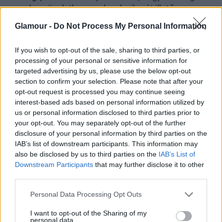
egy olyan ügyletbe, amelynek sikerét illetően
kétségeid vannak, de ha keményen dolgozol, sok B
Glamour -
Do Not Process My Personal Information
vitaminra van szükséged.
If you wish to opt-out of the sale, sharing to third parties, or
Skorpió (10. 24-11. 22.)
Nem szokásod pénzt vagy
processing of your personal or sensitive information for
támogatást kérni, ám a mai napon erre is
targeted advertising by us, please use the below opt-out
rákényszerülhetsz, de ha régóta a ma esti randiról
section to confirm your selection. Please note that after your
álmodoztál, nehogy megfutamodj.
opt-out request is processed you may continue seeing
interest-based ads based on personal information utilized by
Nyilas (11. 23-12. 21.)
Pároddal meggyűlhet a
us or personal information disclosed to third parties prior to
bajod, neheztel rád, hogy nem foglalkozol vele
your opt-out. You may separately opt-out of the further
eleget, túlságosan lekötnek a családi-szakmai
disclosure of your personal information by third parties on the
gondok, de az ő problémáira oda sem figyelsz.
IAB’s list of downstream participants. This information may
also be disclosed by us to third parties on the
IAB’s List of
Downstream Participants
that may further disclose it to other
third parties.
Please note that this website/app uses one or more Google
Personal Data Processing Opt Outs
services and may gather and store information including but
not limited to your visit or usage behaviour. You may click to
I want to opt-out of the Sharing of my
personal data.