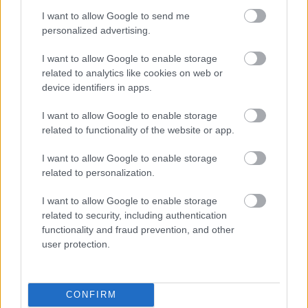
anyagiakban, családi kapcsolatrendszeredben
I want to allow Google to send me
viszont kedvező fejlemények várhatók.
personalized advertising.
Halak (02. 20-03. 20.)
Kreativitásod segíthet a
I want to allow Google to enable storage
related to analytics like cookies on web or
pasicserkészésben és néhány remek ötlet
device identifiers in apps.
kiagyalásában, párod váratlan üzenete pedig
izgalmas esti és hétvégi programot ígér.
I want to allow Google to enable storage
related to functionality of the website or app.
I want to allow Google to enable storage
related to personalization.
I want to allow Google to enable storage
related to security, including authentication
functionality and fraud prevention, and other
user protection.
CONFIRM