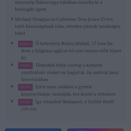
meseszép Balenciaga ruhában mondta ki a
boldogító igent
Michael Douglas és Catherine Zeta-Jones 25 éve
tartó házasságának titka, minden párnak tanulságos
lehet
Ő Sebestyén Balázs jóképű, 17 éves fia:
FEMINA
Beni a Szigeten apjával 65 ezer ember előtt lépett
fel
Türkizkék folyó csorog a keskeny
FEMINA
szurdokban: ezeket ne hagyd ki, ha autóval jársz
Szlovéniában
Ezért nem csökken a gyerek
DÍVÁNY
képernyőideje: mutatjuk, hol kezdd a reformot
Így strandolt Budapest: a Gellért fürdő
DÍVÁNY
100 éve