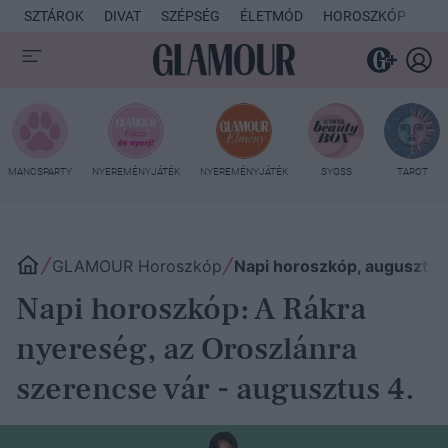
SZTÁROK
DIVAT
SZÉPSÉG
ÉLETMÓD
HOROSZKÓP
KU
MANCSPARTY
NYEREMÉNYJÁTÉK
NYEREMÉNYJÁTÉK
SYOSS
TAROT
GLAMOUR Horoszkóp
Napi horoszkóp, augusztus
Napi horoszkóp: A Rákra
nyereség, az Oroszlánra
szerencse vár - augusztus 4.