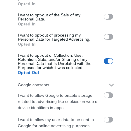
grant or deny consent to Google and its third-party tags to
Opted In
use your data for below specified purposes in below Google
consent section.
I want to opt-out of the Sale of my
Personal Data.
Opted In
I want to opt-out of processing my
Personal Data for Targeted Advertising.
Opted In
Pénzhoroszkóp: Ezek a csillagjegyek
I want to opt-out of Collection, Use,
Retention, Sale, and/or Sharing of my
lesznek augusztus legnagyobb anyagi
Personal Data that Is Unrelated with the
Purposes for which it was collected.
nyertesei
Opted Out
Google consents
Bak (12. 22-01. 20.)
A pároddal nem szabad
I want to allow Google to enable storage
beszélgetést kezdeményezned, ha mérges, de az
related to advertising like cookies on web or
utolsó pillanatban mentőötleted támad, hogy miként
device identifiers in apps.
lábalhatsz ki egy kényes helyzetből.
I want to allow my user data to be sent to
Vízöntő (01. 21-02. 19.)
Lehet, hogy túlságosan
Google for online advertising purposes.
nagy energiát fordítasz arra, hogy pénzt keress,