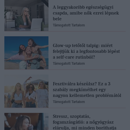
A leggyakoribb egészségügyi
csapda, amibe nők ezrei lépnek
bele
Támogatott Tartalom
Glow-up tetőtől talpig: miért
felejtjük ki a legfontosabb lépést
a self-care rutinból?
Támogatott Tartalom
Fesztiválra készülsz? Ez a 3
szabály megkímélhet egy
nagyon kellemetlen problémától
Támogatott Tartalom
Stressz, szoptatás,
fogamzásgátló: a nőgyógyász
elárulja, mi minden boríthatja