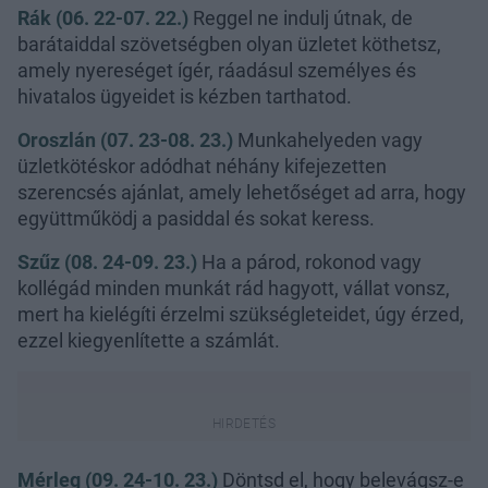
Rák (06. 22-07. 22.)
Reggel ne indulj útnak, de
barátaiddal szövetségben olyan üzletet köthetsz,
amely nyereséget ígér, ráadásul személyes és
hivatalos ügyeidet is kézben tarthatod.
Oroszlán (07. 23-08. 23.)
Munkahelyeden vagy
üzletkötéskor adódhat néhány kifejezetten
szerencsés ajánlat, amely lehetőséget ad arra, hogy
együttműködj a pasiddal és sokat keress.
Szűz (08. 24-09. 23.)
Ha a párod, rokonod vagy
kollégád minden munkát rád hagyott, vállat vonsz,
mert ha kielégíti érzelmi szükségleteidet, úgy érzed,
ezzel kiegyenlítette a számlát.
Mérleg (09. 24-10. 23.)
Döntsd el, hogy belevágsz-e