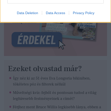
Data Deletion
Data Access
Privacy Policy
Ezeket olvastad már?
Így néz ki az 51 éves Eva Longoria bikiniben,
tökéletes póz és filterek nélkül
Műveltségi kvíz: fejből és pontosan tudod a világ
leghíresebb festményeinek a címét?
Férjhez ment Bruce Willis legkisebb lánya, ebben a