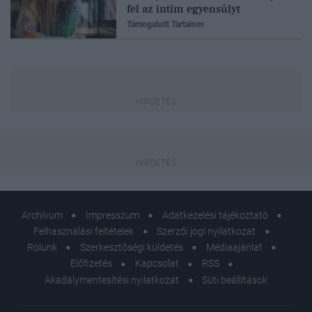
fel az intim egyensúlyt
Támogatott Tartalom
Archívum
Impresszum
Adatkezelési tájékoztató
Felhasználási feltételek
Szerzői jogi nyilatkozat
Rólunk
Szerkesztőségi küldetés
Médiaajánlat
Előfizetés
Kapcsolat
RSS
Akadálymentesítési nyilatkozat
Süti beállítások