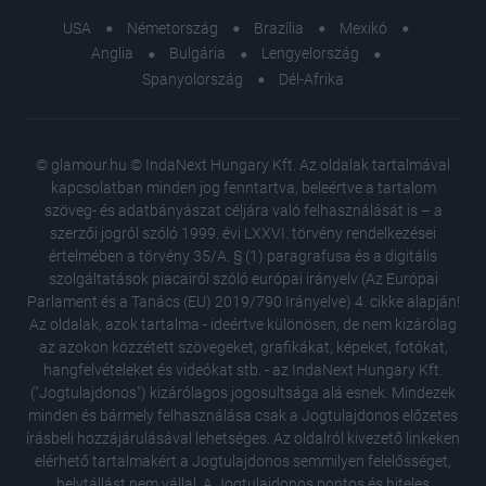
USA
Németország
Brazília
Mexikó
Anglia
Bulgária
Lengyelország
Spanyolország
Dél-Afrika
© glamour.hu © IndaNext Hungary Kft. Az oldalak tartalmával
kapcsolatban minden jog fenntartva, beleértve a tartalom
szöveg- és adatbányászat céljára való felhasználását is – a
szerzői jogról szóló 1999. évi LXXVI. törvény rendelkezései
értelmében a törvény 35/A. § (1) paragrafusa és a digitális
szolgáltatások piacairól szóló európai irányelv (Az Európai
Parlament és a Tanács (EU) 2019/790 Irányelve) 4. cikke alapján!
Az oldalak, azok tartalma - ideértve különösen, de nem kizárólag
az azokon közzétett szövegeket, grafikákat, képeket, fotókat,
hangfelvételeket és videókat stb. - az IndaNext Hungary Kft.
("Jogtulajdonos") kizárólagos jogosultsága alá esnek. Mindezek
minden és bármely felhasználása csak a Jogtulajdonos előzetes
írásbeli hozzájárulásával lehetséges. Az oldalról kivezető linkeken
elérhető tartalmakért a Jogtulajdonos semmilyen felelősséget,
helytállást nem vállal. A Jogtulajdonos pontos és hiteles