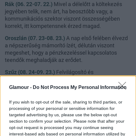
Rák (06. 22-07. 22.)
Mivel a délelőtt a költekezés
jegyében telik, nem árt, ha beosztóbb vagy, a
kommunikációs szektor viszont összességében
korrekt, itt kompetensnek érzed magad.
Oroszlán (07. 23-08. 23.)
A nap első felében élvezd
a népszerűség mámorító ízét, délután viszont
megeshet, hogy a pénzkezeléssel kapcsolatos
teendők meghaladják az erődet.
Szűz (08. 24-09. 23.)
Felvilágosító és
problémamegoldó képességeidet hasznosíthatod,
de ráébredsz, hogy a fészek kényelme és melege,
Glamour -
Do Not Process My Personal Information
vagy szeretteid társasága az élet igazi luxusa.
If you wish to opt-out of the sale, sharing to third parties, or
processing of your personal or sensitive information for
targeted advertising by us, please use the below opt-out
section to confirm your selection. Please note that after your
opt-out request is processed you may continue seeing
Mérleg (09. 24-10. 23.)
Délelőtt bővítsd közösségi
interest-based ads based on personal information utilized by