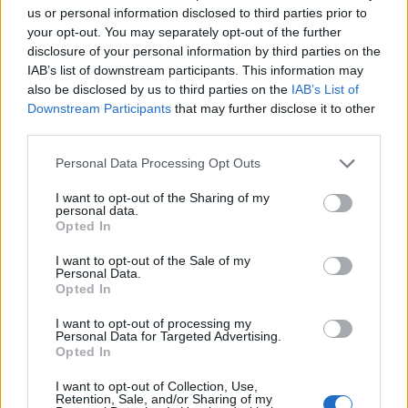
hálózatodat, szakmai ismeretségeid ugyanis kincset
us or personal information disclosed to third parties prior to
your opt-out. You may separately opt-out of the further
érnek számodra, de később az adminisztrációs
disclosure of your personal information by third parties on the
ügyeket kell rendbe tenned.
IAB’s list of downstream participants. This information may
also be disclosed by us to third parties on the
IAB’s List of
Skorpió (10. 24-11. 22.)
Ha feltöltődött az
Downstream Participants
that may further disclose it to other
akkumulátorod, tegyél szívességet barátaidnak és
third parties.
főnöködnek, de a barátnődnél ne csak akkor
jelentkezz, ha szükséged van valamire.
Please note that this website/app uses one or more Google
Personal Data Processing Opt Outs
services and may gather and store information including but
Nyilas (11. 23-12. 21.)
A nap első fele alkalmas
not limited to your visit or usage behaviour. You may click to
I want to opt-out of the Sharing of my
personal data.
utazásra, délután viszont kedvező feltételeket tudsz
grant or deny consent to Google and its third-party tags to
Opted In
use your data for below specified purposes in below Google
teremteni hivatásod és az üzletkötés sikeresebb,
consent section.
eredményesebb gyakorlásához.
I want to opt-out of the Sale of my
Personal Data.
Opted In
I want to opt-out of processing my
Personal Data for Targeted Advertising.
Opted In
I want to opt-out of Collection, Use,
Retention, Sale, and/or Sharing of my