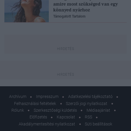
amire most szükséged van egy
könnyed nyárhoz
Támogatott Tartalom
Archívum
Impresszum
Adatkezelési tájékoztató
Felhasználási feltételek
Szerzői jogi nyilatkozat
Rólunk
Szerkesztőségi küldetés
Médiaajánlat
Előfizetés
Kapcsolat
RSS
Akadálymentesítési nyilatkozat
Süti beállítások