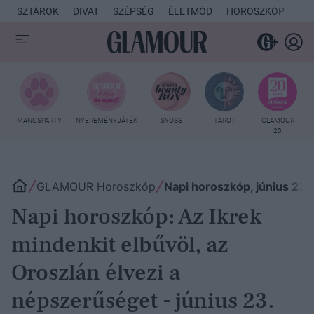
SZTÁROK
DIVAT
SZÉPSÉG
ÉLETMÓD
HOROSZKÓP
KU
MANCSPARTY
NYEREMÉNYJÁTÉK
SYOSS
TAROT
GLAMOUR
20
GLAMOUR Horoszkóp
Napi horoszkóp, június 23.
Napi horoszkóp: Az Ikrek
mindenkit elbűvöl, az
Oroszlán élvezi a
népszerűséget - június 23.