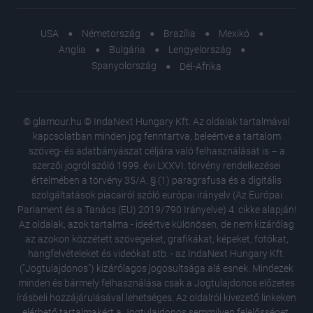
USA
Németország
Brazília
Mexikó
Anglia
Bulgária
Lengyelország
Spanyolország
Dél-Afrika
© glamour.hu © IndaNext Hungary Kft. Az oldalak tartalmával
kapcsolatban minden jog fenntartva, beleértve a tartalom
szöveg- és adatbányászat céljára való felhasználását is – a
szerzői jogról szóló 1999. évi LXXVI. törvény rendelkezései
értelmében a törvény 35/A. § (1) paragrafusa és a digitális
szolgáltatások piacairól szóló európai irányelv (Az Európai
Parlament és a Tanács (EU) 2019/790 Irányelve) 4. cikke alapján!
Az oldalak, azok tartalma - ideértve különösen, de nem kizárólag
az azokon közzétett szövegeket, grafikákat, képeket, fotókat,
hangfelvételeket és videókat stb. - az IndaNext Hungary Kft.
("Jogtulajdonos") kizárólagos jogosultsága alá esnek. Mindezek
minden és bármely felhasználása csak a Jogtulajdonos előzetes
írásbeli hozzájárulásával lehetséges. Az oldalról kivezető linkeken
elérhető tartalmakért a Jogtulajdonos semmilyen felelősséget,