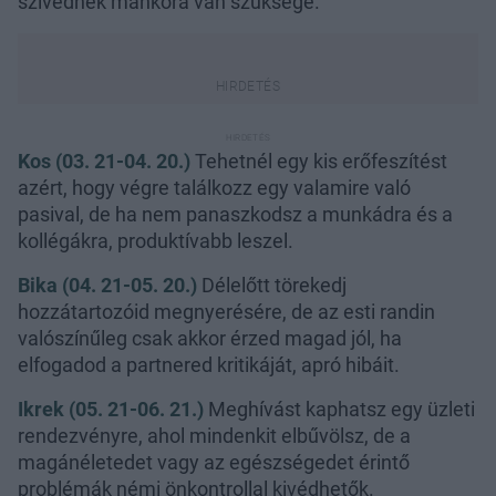
szívednek mankóra van szüksége.
Kos (03. 21-04. 20.)
Tehetnél egy kis erőfeszítést
azért, hogy végre találkozz egy valamire való
pasival, de ha nem panaszkodsz a munkádra és a
kollégákra, produktívabb leszel.
Bika (04. 21-05. 20.)
Délelőtt törekedj
hozzátartozóid megnyerésére, de az esti randin
valószínűleg csak akkor érzed magad jól, ha
elfogadod a partnered kritikáját, apró hibáit.
Ikrek (05. 21-06. 21.)
Meghívást kaphatsz egy üzleti
rendezvényre, ahol mindenkit elbűvölsz, de a
magánéletedet vagy az egészségedet érintő
problémák némi önkontrollal kivédhetők.