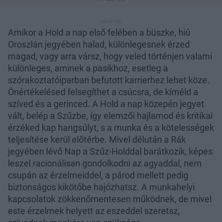
Amikor a Hold a nap első felében a büszke, hiú
Oroszlán jegyében halad, különlegesnek érzed
magad, vagy arra vársz, hogy veled történjen valami
különleges, aminek a pasikhoz, esetleg a
szórakoztatóiparban befutott karrierhez lehet köze.
Önértékelésed felsegíthet a csúcsra, de kíméld a
szíved és a gerinced. A Hold a nap közepén jegyet
vált, belép a Szűzbe, így elemzői hajlamod és kritikai
érzéked kap hangsúlyt, s a munka és a kötelességek
teljesítése kerül előtérbe. Mivel délután a Rák
jegyében lévő Nap a Szűz-Holddal barátkozik, képes
leszel racionálisan gondolkodni az agyaddal, nem
csupán az érzelmeiddel, a párod mellett pedig
biztonságos kikötőbe hajózhatsz. A munkahelyi
kapcsolatok zökkenőmentesen működnek, de mivel
este érzelmek helyett az eszeddel szeretsz,