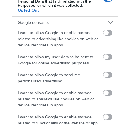
Personal Data that Is Unrelated with the
Purposes for which it was collected.
Opted Out
Google consents
I want to allow Google to enable storage
related to advertising like cookies on web or
device identifiers in apps.
Ez a legrosszabb tulajdonságod a
I want to allow my user data to be sent to
csillagjegyed szerint
Google for online advertising purposes.
I want to allow Google to send me
Bak (12. 22-01. 20.)
Megkívánhatod üzletfeledet,
personalized advertising.
ám ha úgy véled, hogy a jó házassághoz kevés a
I want to allow Google to enable storage
szenvedély, akkor okos dolognak tartod anyagi-
related to analytics like cookies on web or
gyakorlati okból társat választani.
device identifiers in apps.
Vízöntő (01. 21-02. 19.)
Egy egyenrangú
I want to allow Google to enable storage
kapcsolatban mindketten mondhattok nemet; lehet,
related to functionality of the website or app.
hogy délelőtt a párod dominál, neked viszont céges