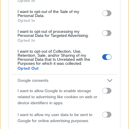
Opted In
biztonságot: megjavul a kapcsolatotok, ha a közös
use your data for below specified purposes in below Google
otthonotokban éltek, de mi lenne, ha egyszer végre
consent section.
I want to opt-out of the Sale of my
Personal Data.
fakanalat ragadnál a kezedbe?
Opted In
I want to opt-out of processing my
Personal Data for Targeted Advertising.
Opted In
I want to opt-out of Collection, Use,
Vízöntő (01. 21-02. 19.)
Beülhetsz kolléganőiddel
Retention, Sale, and/or Sharing of my
Personal Data that Is Unrelated with the
egy hangulatos étterembe, de mivel érzékeny a
Purposes for which it was collected.
gyomrod, kerüld a zsíros falatokat, rokonaidnak
Opted Out
pedig főzz egy jó vacsorát.
Google consents
Halak (02. 20-03. 20.)
Ne restelld érzelmes,
I want to allow Google to enable storage
romantikus hangulatodat, ma bátran követheted,
related to advertising like cookies on web or
amit a szíved diktál, de szükséged van arra a
device identifiers in apps.
biztonságérzetre, amit a fiúdtól kaphatsz.
I want to allow my user data to be sent to
Google for online advertising purposes.