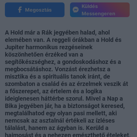
Küldés
Megosztás
Messengeren
A Hold már a Rák jegyében halad, ahol
elemében van. A reggeli órákban a Hold és
Jupiter harmonikus rezgéseinek
köszönhetően érzéked van a
segítőkészséghez, a gondoskodáshoz és a
megbocsátáshoz. Vonzást érezhetsz a
misztika és a spirituális tanok iránt, de
szombaton a család és az érzelmek veszik át
a főszerepet, az értelem és a logika
ideiglenesen háttérbe szorul. Mivel a Nap a
Bika jegyében jár, ha a biztonságot keresed,
megtalálhatod egy olyan pasi mellett, aki
nemcsak az asztalnál értékeli az ízléses
tálalást, hanem az ágyban is. Kerüld a
hajmosást és a nehezen emészthető ételeket,