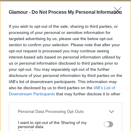
tudni akarnak a pasidról, amitől az érintett herceg
hátán felállna a szőr, te viszont arról faggasd ki a
Glamour -
Do Not Process My Personal Information
fickót, milyen kaját és bort szeret.
If you wish to opt-out of the sale, sharing to third parties, or
Mérleg (09. 24-10. 23.)
Szombaton ne tedd fel
processing of your personal or sensitive information for
magadra a „Kizárólag irodai használatra„ címkét, de
targeted advertising by us, please use the below opt-out
ne csak a magad erejéből akarj érvényesülni, vedd
section to confirm your selection. Please note that after your
igénybe a családi támogatást.
opt-out request is processed you may continue seeing
interest-based ads based on personal information utilized by
Skorpió (10. 24-11. 22.)
Kedvesed (gyermeked) azt
us or personal information disclosed to third parties prior to
is biztosítva akarja látni, hogy nemcsak az érzelmek,
your opt-out. You may separately opt-out of the further
hanem a gondolatok szintjén is megérted őt - csak
disclosure of your personal information by third parties on the
IAB’s list of downstream participants. This information may
figyelj a szíved szavára.
also be disclosed by us to third parties on the
IAB’s List of
Nyilas (11. 23-12. 21.)
Menj ki piacra, vegyél házilag
Downstream Participants
that may further disclose it to other
third parties.
készített lekvárokat, friss zöldségeket, de ha
kedveled az olasz konyha ínyencségeit, kerüljön
Please note that this website/app uses one or more Google
Personal Data Processing Opt Outs
spagetti pestoval a tányérodra.
services and may gather and store information including but
not limited to your visit or usage behaviour. You may click to
I want to opt-out of the Sharing of my
Bak (12. 22-01. 20.)
Amennyiben a párodtól várod a
personal data.
grant or deny consent to Google and its third-party tags to