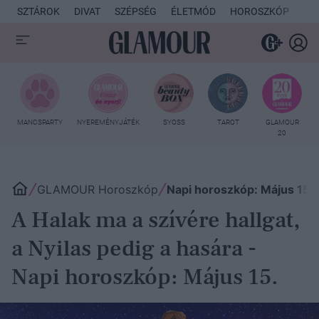
SZTÁROK
DIVAT
SZÉPSÉG
ÉLETMÓD
HOROSZKÓP
KU
MANCSPARTY
NYEREMÉNYJÁTÉK
SYOSS
TAROT
GLAMOUR
20
GLAMOUR Horoszkóp
Napi horoszkóp: Május 15.
A Halak ma a szívére hallgat,
a Nyilas pedig a hasára -
Napi horoszkóp: Május 15.