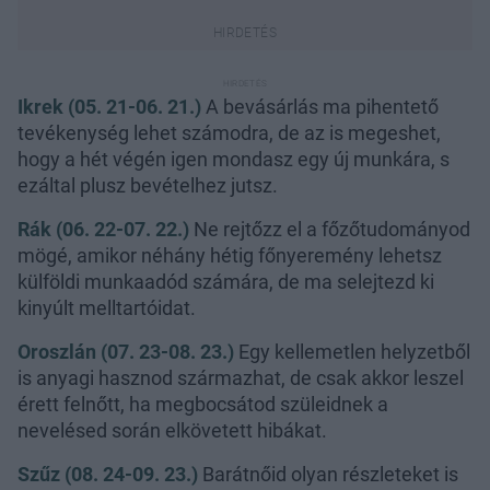
Ikrek (05. 21-06. 21.)
A bevásárlás ma pihentető
tevékenység lehet számodra, de az is megeshet,
hogy a hét végén igen mondasz egy új munkára, s
ezáltal plusz bevételhez jutsz.
Rák (06. 22-07. 22.)
Ne rejtőzz el a főzőtudományod
mögé, amikor néhány hétig főnyeremény lehetsz
külföldi munkaadód számára, de ma selejtezd ki
kinyúlt melltartóidat.
Oroszlán (07. 23-08. 23.)
Egy kellemetlen helyzetből
is anyagi hasznod származhat, de csak akkor leszel
érett felnőtt, ha megbocsátod szüleidnek a
nevelésed során elkövetett hibákat.
Szűz (08. 24-09. 23.)
Barátnőid olyan részleteket is