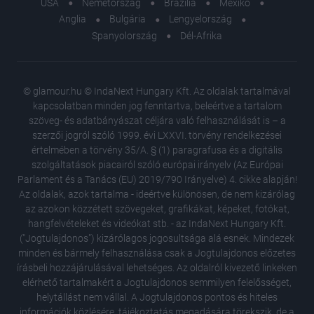
USA
Németország
Brazília
Mexikó
Anglia
Bulgária
Lengyelország
Spanyolország
Dél-Afrika
© glamour.hu © IndaNext Hungary Kft. Az oldalak tartalmával
kapcsolatban minden jog fenntartva, beleértve a tartalom
szöveg- és adatbányászat céljára való felhasználását is – a
szerzői jogról szóló 1999. évi LXXVI. törvény rendelkezései
értelmében a törvény 35/A. § (1) paragrafusa és a digitális
szolgáltatások piacairól szóló európai irányelv (Az Európai
Parlament és a Tanács (EU) 2019/790 Irányelve) 4. cikke alapján!
Az oldalak, azok tartalma - ideértve különösen, de nem kizárólag
az azokon közzétett szövegeket, grafikákat, képeket, fotókat,
hangfelvételeket és videókat stb. - az IndaNext Hungary Kft.
("Jogtulajdonos") kizárólagos jogosultsága alá esnek. Mindezek
minden és bármely felhasználása csak a Jogtulajdonos előzetes
írásbeli hozzájárulásával lehetséges. Az oldalról kivezető linkeken
elérhető tartalmakért a Jogtulajdonos semmilyen felelősséget,
helytállást nem vállal. A Jogtulajdonos pontos és hiteles
Hihetetl
információk közlésére, tájékoztatás megadására törekszik, de a