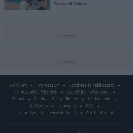
Támogatott Tartalom
Archívum
Impresszum
Adatkezelési tájékoztató
Felhasználási feltételek
Szerzői jogi nyilatkozat
Rólunk
Szerkesztőségi küldetés
Médiaajánlat
Előfizetés
Kapcsolat
RSS
Akadálymentesítési nyilatkozat
Süti beállítások