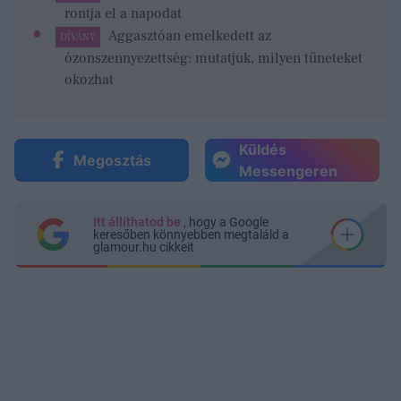
rontja el a napodat
Aggasztóan emelkedett az
DÍVÁNY
ózonszennyezettség: mutatjuk, milyen tüneteket
okozhat
Küldés
Megosztás
Messengeren
Itt állíthatod be
, hogy a Google
keresőben könnyebben megtaláld a
glamour.hu cikkeit