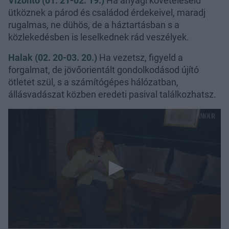
Vízöntő (01. 21-02. 19.)
Ha anyagi követeléseid
ütköznek a párod és családod érdekeivel, maradj
rugalmas, ne dühös, de a háztartásban s a
közlekedésben is leselkednek rád veszélyek.
Halak (02. 20-03. 20.)
Ha vezetsz, figyeld a
forgalmat, de jövőorientált gondolkodásod újító
ötletet szül, s a számítógépes hálózatban,
állásvadászat közben eredeti pasival találkozhatsz.