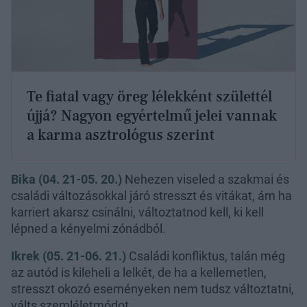
Te fiatal vagy öreg lélekként születtél
újjá? Nagyon egyértelmű jelei vannak
a karma asztrológus szerint
Bika (04. 21-05. 20.)
Nehezen viseled a szakmai és
családi változásokkal járó stresszt és vitákat, ám ha
karriert akarsz csinálni, változtatnod kell, ki kell
lépned a kényelmi zónádból.
Ikrek (05. 21-06. 21.)
Családi konfliktus, talán még
az autód is kileheli a lelkét, de ha a kellemetlen,
stresszt okozó eseményeken nem tudsz változtatni,
válts szemléletmódot.