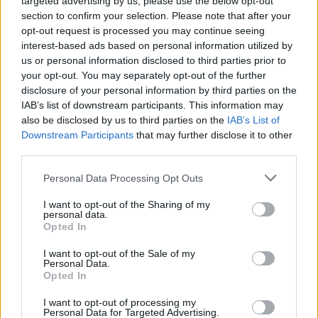
targeted advertising by us, please use the below opt-out
Mérleg (09. 24-10. 23.)
Cégednek és szexuális
section to confirm your selection. Please note that after your
életednek egyaránt új útra kell lépnie; partner, barát,
opt-out request is processed you may continue seeing
üzleti vállalkozás vagy társasági program viszi a
interest-based ads based on personal information utilized by
pénzt, mégse vegyél fel kölcsönt.
us or personal information disclosed to third parties prior to
your opt-out. You may separately opt-out of the further
disclosure of your personal information by third parties on the
IAB’s list of downstream participants. This information may
also be disclosed by us to third parties on the
IAB’s List of
Downstream Participants
that may further disclose it to other
third parties.
Please note that this website/app uses one or more Google
Personal Data Processing Opt Outs
services and may gather and store information including but
not limited to your visit or usage behaviour. You may click to
I want to opt-out of the Sharing of my
personal data.
grant or deny consent to Google and its third-party tags to
Opted In
use your data for below specified purposes in below Google
consent section.
I want to opt-out of the Sale of my
Personal Data.
Opted In
I want to opt-out of processing my
Kedvenc alvópózod félelmetesen
Personal Data for Targeted Advertising.