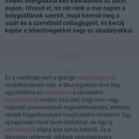
milyen energiákkal kell kalkulálnod az adott
napon. Olvasd el, mi vár ránk a mai napon a
bolygóállások szerint, majd keresd meg a
saját és a szeretteid csillagjegyét, és kerülj
képbe a lehetőségekkel vagy az akadályokkal.
Ez a vasárnap nem a gyenge
idegrendszerrel
rendelkezőknek való. A Bika jegyében lévő Nap
együttállása az
Uránusszal
a társadalmi
nyugtalanság
mellett arra utal, hogy nem vagy
hajlandó parancsoknak engedelmeskedni, ehelyett
inkább függetlenséged megőrzésére törekszel. Egy
új kapcsolat rövid távon feldobhat, de egy új
szerelemből
aligha lesz tartós kötelék. Ez a
fényszög reformok, újítások végrehajtására