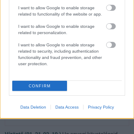
I want to allow Google to enable storage
related to functionality of the website or app.
I want to allow Google to enable storage
related to personalization.
I want to allow Google to enable storage
related to security, including authentication
functionality and fraud prevention, and other
user protection.
CONFIRM
A Skorpió Telihold a szerelmi
életedet veszi célba: erre számíthatsz
Data Deletion
Data Access
Privacy Policy
a karma asztrológus szerint