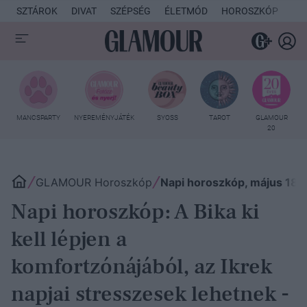
SZTÁROK
DIVAT
SZÉPSÉG
ÉLETMÓD
HOROSZKÓP
KU
MANCSPARTY
NYEREMÉNYJÁTÉK
SYOSS
TAROT
GLAMOUR
20
GLAMOUR Horoszkóp
Napi horoszkóp, május 18.
Napi horoszkóp: A Bika ki
kell lépjen a
komfortzónájából, az Ikrek
napjai stresszesek lehetnek -