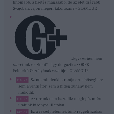
finomabb, a fizetés magasabb, de az élet drágább
Svájcban, vajon megéri kiköltözni? - GLAMOUR
„Egyszerűen nem
szeretünk veszíteni” - Így dolgozik az ORFK
Felderítő Osztályának vezetője - GLAMOUR
Szinte mindenki elrontja ezt a hőségben:
FEMINA
sem a ventilátor, sem a hideg zuhany nem
működik
Az orrunk nem hazudik: meglepő, miért
FEMINA
utálunk bizonyos illatokat
Ez a veszélytelennek tűnő reggeli szokás
DÍVÁNY