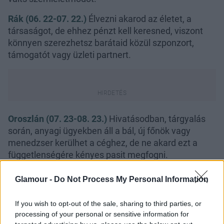
Rák (06. 22-07. 22.)
Élvezni akarod az életet, a
társaságot, de ehhez pénzt kell keresned, viszont
könnyen szerezhetsz barátaid közül szponzort,
támogatót vagy üzleti partnert.
Oroszlán (07. 23-08. 23.)
Hivatásodban, tárgyalás
során, anyagi ügyekben áll a bál, új főnök vagy
menedzser kerülhet a céghez, de ne akard ezt a
függetlenségére kényes pasit megfogni.
Szűz (08. 24-09. 23.)
Úgy érzed, mintha elkapott
Glamour -
Do Not Process My Personal Information
volna egy tornádó, minden kicsúszik az irányításod
alól, balesetnek is ki vagy téve, viszont utaznod kell
If you wish to opt-out of the sale, sharing to third parties, or
a munkád miatt.
processing of your personal or sensitive information for