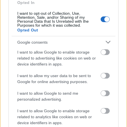
sokat elárulhat a személyiségedről:
Opted In
erre utal, hogy milyen pozícióban
I want to opt-out of Collection, Use,
Retention, Sale, and/or Sharing of my
alszol
Personal Data that Is Unrelated with the
Purposes for which it was collected.
Opted Out
Skorpió (10. 24-11. 22.)
Kudarchoz, stresszhez
Google consents
vezet, ha túl sokat vársz el magadtól, s félő, hogy
túlműködő becsvágyad miatt olyan területre
I want to allow Google to enable storage
merészkedsz, melyre az erődből nem futja.
related to advertising like cookies on web or
device identifiers in apps.
Nyilas (11. 23-12. 21.)
Munkahelyeden, utazás
közben, párkapcsolatodban feszültség, vita
I want to allow my user data to be sent to
Google for online advertising purposes.
kirobbanása várható, lázadásoddal a rutin ellen
pedig csak a többieket provokálod.
I want to allow Google to send me
personalized advertising.
Bak (12. 22-01. 20.)
Mivel a pénz megronthat
szerelmi, üzleti, szakmai kapcsolatokat; ne keverd
I want to allow Google to enable storage
össze az üzletet a szexszel, s ha nem védekezel,
related to analytics like cookies on web or
kilenc hónap múlva anyuka lehetsz.
device identifiers in apps.