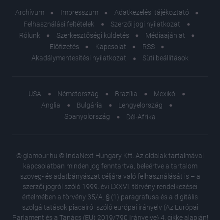
Archívum
Impresszum
Adatkezelési tájékoztató
Felhasználási feltételek
Szerzői jogi nyilatkozat
Rólunk
Szerkesztőségi küldetés
Médiaajánlat
Előfizetés
Kapcsolat
RSS
Akadálymentesítési nyilatkozat
Süti beállítások
USA
Németország
Brazília
Mexikó
Anglia
Bulgária
Lengyelország
Spanyolország
Dél-Afrika
© glamour.hu © IndaNext Hungary Kft. Az oldalak tartalmával
kapcsolatban minden jog fenntartva, beleértve a tartalom
szöveg- és adatbányászat céljára való felhasználását is – a
szerzői jogról szóló 1999. évi LXXVI. törvény rendelkezései
értelmében a törvény 35/A. § (1) paragrafusa és a digitális
szolgáltatások piacairól szóló európai irányelv (Az Európai
Parlament és a Tanács (EU) 2019/790 Irányelve) 4. cikke alapján!