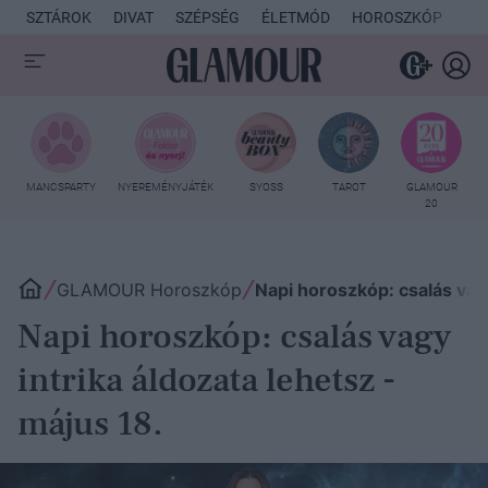
SZTÁROK
DIVAT
SZÉPSÉG
ÉLETMÓD
HOROSZKÓP
KU
MANCSPARTY
NYEREMÉNYJÁTÉK
SYOSS
TAROT
GLAMOUR
20
GLAMOUR Horoszkóp
Napi horoszkóp: csalás vagy
Napi horoszkóp: csalás vagy
intrika áldozata lehetsz -
május 18.