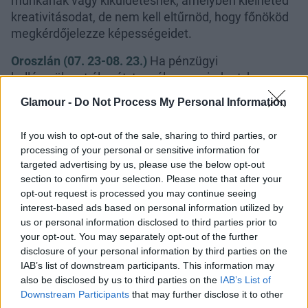
munkának vagy kiküldetésnek, amelyben kiélheted
kreativitásodat, de nem kell eltűrnöd, hogy főnököd
megkérdőjelezze képességeidet.
Oroszlán (07. 23-08. 23.)
Ha pénzügyi
hullámvölgyet élsz át, tegyél meg mindent, hogy
megszabadulj adósságaidtól, de ne hagyd, hogy
Glamour -
Do Not Process My Personal Information
szeretőd rávegyen a törvényszegésre.
If you wish to opt-out of the sale, sharing to third parties, or
Szűz (08. 24-09. 23.)
Zavart, álmodozó,
processing of your personal or sensitive information for
tisztességtelen emberekkel kell megküzdened, és
targeted advertising by us, please use the below opt-out
ha a párod lenne az, aki parancsokat osztogat,
section to confirm your selection. Please note that after your
megtorlásként vegyél néhány pár új cipőt.
opt-out request is processed you may continue seeing
interest-based ads based on personal information utilized by
Mérleg (09. 24-10. 23.)
Ha egyik kollégád meghív
us or personal information disclosed to third parties prior to
egy italra, de kétségeid vannak, helyes-e, amit
your opt-out. You may separately opt-out of the further
teszel, ne söpörd félre az aggályaidat, mert
disclosure of your personal information by third parties on the
kifoghatod a föld leglinkebb pasiját.
IAB’s list of downstream participants. This information may
also be disclosed by us to third parties on the
IAB’s List of
Skorpió (10. 24-11. 22.)
Művészi érzékedet
Downstream Participants
that may further disclose it to other