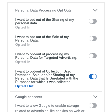
kamatoztathatod, de a szerelemben egy félrelépés
third parties.
éket verhet közétek, ha viszont szingli vagy,
Please note that this website/app uses one or more Google
Personal Data Processing Opt Outs
kellemesen meglephet egyik kollégád rajongása.
services and may gather and store information including but
not limited to your visit or usage behaviour. You may click to
I want to opt-out of the Sharing of my
Nyilas (11. 23-12. 21.)
Próbáld elkerülni a drámát a
personal data.
grant or deny consent to Google and its third-party tags to
Opted In
családban, őrizd meg valóságérzetedet, zárd el a
use your data for below specified purposes in below Google
gáz- és vízcsapot, ha távozol otthonról, s ne vigyél
consent section.
I want to opt-out of the Sale of my
haza olyan pasit, aki kirabolhat.
Personal Data.
Opted In
I want to opt-out of processing my
Personal Data for Targeted Advertising.
Opted In
I want to opt-out of Collection, Use,
Bak (12. 22-01. 20.)
Rossz hírt kaphatsz, a
Retention, Sale, and/or Sharing of my
járgányod is lerobbanhat, de tegyél meg mindent
Personal Data that Is Unrelated with the
Purposes for which it was collected.
kapcsolataid problémáinak megoldásáért: mutasd
Opted Out
meg szeretteidnek, mit érzel irántuk.
Google consents
Vízöntő (01. 21-02. 19.)
Mostanában könnyen
I want to allow Google to enable storage
nyakára hágsz a pénzednek, amiből nincs annyi,
related to advertising like cookies on web or