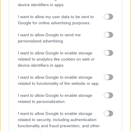
hogy fedezhesd költséges életviteledet, de ha valaki
device identifiers in apps.
meglop, leplezd le a tettest.
I want to allow my user data to be sent to
Halak (02. 20-03. 20.)
Nem látsz át valakin vagy
Google for online advertising purposes.
valamin, hiába vársz anyagi támogatást, ám ha túl
gyakran segítesz a rászorulókon, arra is szánj némi
I want to allow Google to send me
időt, hogy magadról gondoskodj.
personalized advertising.
I want to allow Google to enable storage
related to analytics like cookies on web or
device identifiers in apps.
I want to allow Google to enable storage
related to functionality of the website or app.
I want to allow Google to enable storage
related to personalization.
I want to allow Google to enable storage
related to security, including authentication
functionality and fraud prevention, and other