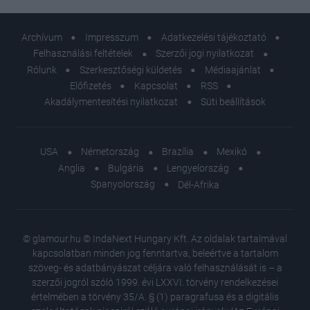
Archívum
Impresszum
Adatkezelési tájékoztató
Felhasználási feltételek
Szerzői jogi nyilatkozat
Rólunk
Szerkesztőségi küldetés
Médiaajánlat
Előfizetés
Kapcsolat
RSS
Akadálymentesítési nyilatkozat
Süti beállítások
USA
Németország
Brazília
Mexikó
Anglia
Bulgária
Lengyelország
Spanyolország
Dél-Afrika
© glamour.hu © IndaNext Hungary Kft. Az oldalak tartalmával
kapcsolatban minden jog fenntartva, beleértve a tartalom
szöveg- és adatbányászat céljára való felhasználását is – a
szerzői jogról szóló 1999. évi LXXVI. törvény rendelkezései
értelmében a törvény 35/A. § (1) paragrafusa és a digitális