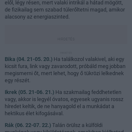
elől, légy résen, mert valaki intrikál a hátad mögött,
de fizikailag sem szabad túlerőltetni magad, amikor
alacsony az energiaszinted.
Bika (04. 21-05. 20.)
Ha találkozol valakivel, aki egy
kicsit fura, link vagy zavarodott, próbáld meg jobban
megismerni őt, mert lehet, hogy ő tükrözi lelkednek
egy részét.
Ikrek (05. 21-06. 21.)
Ha szakmailag feddhetetlen
vagy, akkor is legyél óvatos, egyesek ugyanis rossz
híredet keltik, de ne hanyagold el a munkádat a
hektikus élet kifogásával.
Rák (06. 22-07. 22.)
Talán örülsz a külföldi