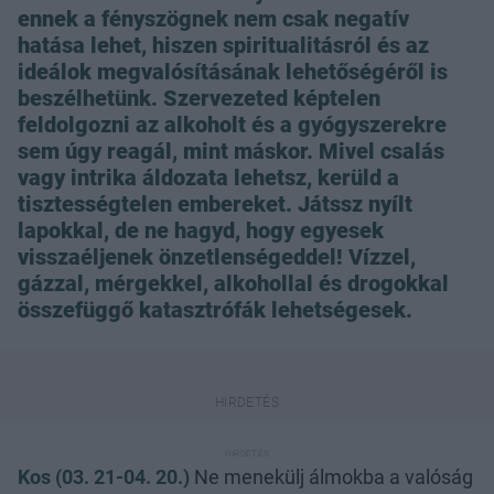
ennek a fényszögnek nem csak negatív
hatása lehet, hiszen spiritualitásról és az
ideálok megvalósításának lehetőségéről is
beszélhetünk. Szervezeted képtelen
feldolgozni az alkoholt és a gyógyszerekre
sem úgy reagál, mint máskor. Mivel csalás
vagy intrika áldozata lehetsz, kerüld a
tisztességtelen embereket. Játssz nyílt
lapokkal, de ne hagyd, hogy egyesek
visszaéljenek önzetlenségeddel! Vízzel,
gázzal, mérgekkel, alkohollal és drogokkal
összefüggő katasztrófák lehetségesek.
Kos (03. 21-04. 20.)
Ne menekülj álmokba a valóság