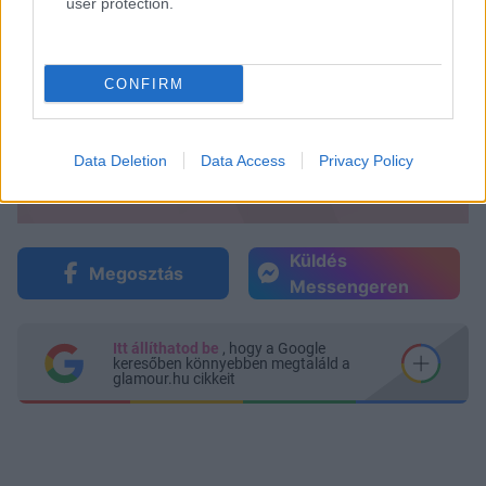
user protection.
CONFIRM
Data Deletion
Data Access
Privacy Policy
Küldés
Megosztás
Messengeren
Itt állíthatod be
, hogy a Google
keresőben könnyebben megtaláld a
glamour.hu cikkeit