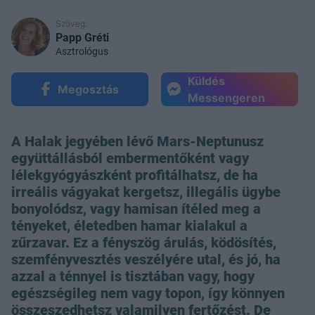
Szöveg:
Papp Gréti
Asztrológus
Küldés
Megosztás
Messengeren
A Halak jegyében lévő Mars-Neptunusz
együttállásból embermentőként vagy
lélekgyógyászként profitálhatsz, de ha
irreális vágyakat kergetsz, illegális ügybe
bonyolódsz, vagy hamisan ítéled meg a
tényeket, életedben hamar kialakul a
zűrzavar. Ez a fényszög árulás, ködösítés,
szemfényvesztés veszélyére utal, és jó, ha
azzal a ténnyel is tisztában vagy, hogy
egészségileg nem vagy topon, így könnyen
összeszedhetsz valamilyen fertőzést. De