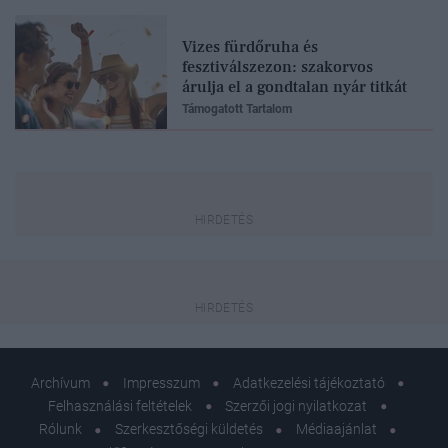
Vizes fürdőruha és
fesztiválszezon: szakorvos
árulja el a gondtalan nyár titkát
Támogatott Tartalom
Archívum
Impresszum
Adatkezelési tájékoztató
Felhasználási feltételek
Szerzői jogi nyilatkozat
Rólunk
Szerkesztőségi küldetés
Médiaajánlat