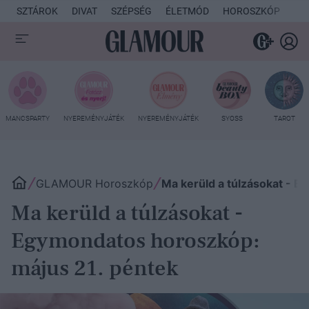
SZTÁROK
DIVAT
SZÉPSÉG
ÉLETMÓD
HOROSZKÓP
KU
MANCSPARTY
NYEREMÉNYJÁTÉK
NYEREMÉNYJÁTÉK
SYOSS
TAROT
GLAMOUR Horoszkóp
Ma kerüld a túlzásokat - 
Ma kerüld a túlzásokat -
Egymondatos horoszkóp:
május 21. péntek