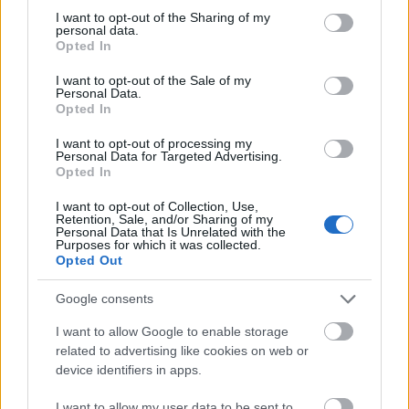
amilyen kétbalkezes vagy, még egy rendes pasit
not limited to your visit or usage behaviour. You may click to
I want to opt-out of the Sharing of my
personal data.
sem tudsz kifogni magadnak.
grant or deny consent to Google and its third-party tags to
Opted In
use your data for below specified purposes in below Google
Bak (12. 22-01. 20.)
Költséges utazás, pénzbírság,
consent section.
I want to opt-out of the Sale of my
Personal Data.
kellemetlen hivatalos ügy, ki nem fizetett munkabér
Opted In
szegheti kedvedet, de az sem kizárt, hogy
egészséged helyreállítására kell költened.
I want to opt-out of processing my
Personal Data for Targeted Advertising.
Opted In
I want to opt-out of Collection, Use,
Retention, Sale, and/or Sharing of my
Personal Data that Is Unrelated with the
Purposes for which it was collected.
Vízöntő (01. 21-02. 19.)
Csodálatos nap a kreatív
Opted Out
Vízöntők számára, a művészek szép dolgokat
alkotnak, de szükséged lesz támogatóra, hogy
Google consents
műveid pénzt hozzanak a konyhára.
I want to allow Google to enable storage
related to advertising like cookies on web or
Halak (02. 20-03. 20.)
A számítógéped mindig
device identifiers in apps.
elérhető, mégsem szerencsés neked az otthoni
munka, mert nem fogsz olyan hamar előre jutni a
I want to allow my user data to be sent to