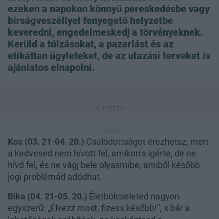
ezeken a napokon könnyű pereskedésbe vagy
bírságveszéllyel fenyegető helyzetbe
keveredni, engedelmeskedj a törvényeknek.
Kerüld a túlzásokat, a pazarlást és az
etikátlan ügyleteket, de az utazási terveket is
ajánlatos elnapolni.
Kos (03. 21-04. 20.)
Csalódottságot érezhetsz, mert
a kedvesed nem hívott fel, amikorra ígérte, de ne
hívd fel, és ne vágj bele olyasmibe, amiből később
jogi problémád adódhat.
Bika (04. 21-05. 20.)
Életbölcseleted nagyon
egyszerű: „Élvezz most, fizess később!”, s bár a