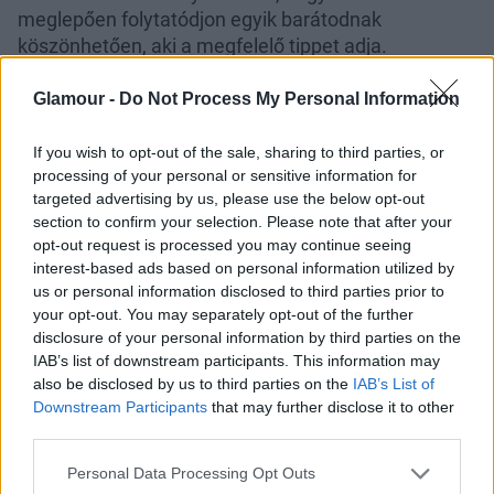
meglepően folytatódjon egyik barátodnak
köszönhetően, aki a megfelelő tippet adja.
Szűz (08. 24-09. 23.)
Csak úszd meg ezt az
Glamour -
Do Not Process My Personal Information
időszakot nagyobb elmarasztalás, házassági, jogi és
szakmai konfliktus nélkül, mert olyan hibát véthetsz,
If you wish to opt-out of the sale, sharing to third parties, or
ami tönkreteheti jó híredet.
processing of your personal or sensitive information for
targeted advertising by us, please use the below opt-out
Mérleg (09. 24-10. 23.)
Lábad kényelmetlen cipőbe
section to confirm your selection. Please note that after your
kényszerítve feltűnően panaszkodik, de szuper
opt-out request is processed you may continue seeing
munka és tanulmányok; kár, hogy mindkettőt
interest-based ads based on personal information utilized by
egyszerre cipelni a vártnál is igényesebb.
us or personal information disclosed to third parties prior to
your opt-out. You may separately opt-out of the further
Skorpió (10. 24-11. 22.)
Anyagi javaiddal
disclosure of your personal information by third parties on the
IAB’s list of downstream participants. This information may
gondatlanul bánsz, mások pénzéből költekezel, arra
also be disclosed by us to third parties on the
IAB’s List of
viszont sincs szükség, hogy a magasabb díjazás
Downstream Participants
that may further disclose it to other
miatt fejest ugorj a főnököd ágyába.
third parties.
Nyilas (11. 23-12. 21.)
Állandóan küzdesz, hogy
Please note that this website/app uses one or more Google
Personal Data Processing Opt Outs
valakivé válj, amit a családod képtelen megérteni, és
services and may gather and store information including but