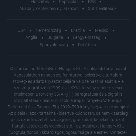
Előfizetés
Kapcsolat
RSS
Akadálymentesítési nyilatkozat
Süti beállítások
USA
Németország
Brazília
Mexikó
Anglia
Bulgária
Lengyelország
Spanyolország
Dél-Afrika
© glamour.hu © IndaNext Hungary Kft. Az oldalak tartalmával
kapcsolatban minden jog fenntartva, beleértve a tartalom
szöveg- és adatbányászat céljára való felhasználását is – a
szerzői jogról szóló 1999. évi LXXVI. törvény rendelkezései
értelmében a törvény 35/A. § (1) paragrafusa és a digitális
szolgáltatások piacairól szóló európai irányelv (Az Európai
Parlament és a Tanács (EU) 2019/790 Irányelve) 4. cikke alapján!
Az oldalak, azok tartalma - ideértve különösen, de nem kizárólag
az azokon közzétett szövegeket, grafikákat, képeket, fotókat,
hangfelvételeket és videókat stb. - az IndaNext Hungary Kft.
("Jogtulajdonos") kizárólagos jogosultsága alá esnek. Mindezek