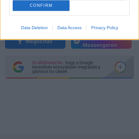
CONFIRM
Data Deletion
Data Access
Privacy Policy
Küldés
Megosztás
Messengeren
Itt állíthatod be
, hogy a Google
keresőben könnyebben megtaláld a
glamour.hu cikkeit