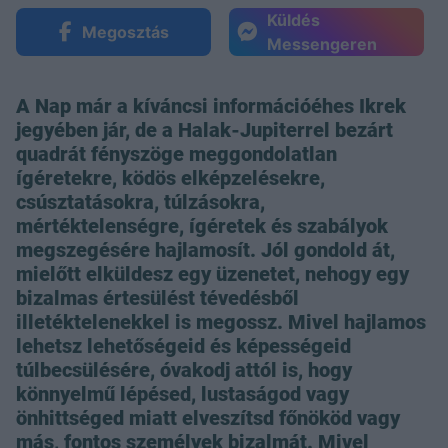
Küldés
Megosztás
Messengeren
A Nap már a kíváncsi információéhes Ikrek
jegyében jár, de a Halak-Jupiterrel bezárt
quadrát fényszöge meggondolatlan
ígéretekre, ködös elképzelésekre,
csúsztatásokra, túlzásokra,
mértéktelenségre, ígéretek és szabályok
megszegésére hajlamosít. Jól gondold át,
mielőtt elküldesz egy üzenetet, nehogy egy
bizalmas értesülést tévedésből
illetéktelenekkel is megossz. Mivel hajlamos
lehetsz lehetőségeid és képességeid
túlbecsülésére, óvakodj attól is, hogy
könnyelmű lépésed, lustaságod vagy
önhittséged miatt elveszítsd főnököd vagy
más, fontos személyek bizalmát. Mivel