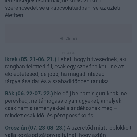
lehetőségek csábítóak, ne kockáztasd a
szerencsédet se a kapcsolataidban, se az üzleti
életben.
Ikrek (05. 21-06. 21.)
Lehet, hogy hitvesednek, aki
rangban feletted áll, csak egy szavába kerülne az
előléptetésed, de jobb, ha magad intézed
tárgyalásaidat és a szabadidődben tanulsz.
Rák (06. 22-07. 22.)
Ne dőlj be hamis guruknak, ne
pereskedj, ne támogass olyan ügyeket, amelyek
csak hamis reményekkel ajándékoznak meg –
mindez csak idő- és pénzpocsékolás.
Oroszlán (07. 23-08. 23.)
A szeretőd miatt leblokkolt
vállalkozásod zátonyra futhat, hogy aztán