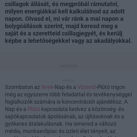
csillagok állását, és megpróbál rámutatni,
milyen energiákkal kell kalkulálnod az adott
napon. Olvasd el, mi vár ránk a mai napon a
bolygóállások szerint, majd keresd meg a
saját és a szeretteid csillagjegyét, és kerülj
képbe a lehetőségekkel vagy az akadályokkal.
Szombaton az
Ikrek
-Nap és a
Vízöntő
-Plútó trigon
még az egyszerre több feladattal és tevékenységgel
foglalkozók számára is koncentrációt ajándékoz. A
Nap és a
Plútó
kapcsolata kedvez a közönség- és
sajtókapcsolatok ápolásának, az újításoknak és a
gyökeres átalakulásnak. Ha ismered a változó
média, munkaerőpiac és üzleti élet tényeit, az