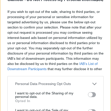
biztosítási ügyet, és nyugodtan mondj igent egy
kalandra, még akkor is, ha egyéjszakás.
If you wish to opt-out of the sale, sharing to third parties, or
processing of your personal or sensitive information for
targeted advertising by us, please use the below opt-out
section to confirm your selection. Please note that after your
opt-out request is processed you may continue seeing
Oroszlán (07. 23-08. 23.)
Nem csinálhatsz bármit
interest-based ads based on personal information utilized by
us or personal information disclosed to third parties prior to
anélkül, hogy tekintettel lennél a párodra és a
your opt-out. You may separately opt-out of the further
rokonaidra, akiket túlságosan lefoglalnak a saját
disclosure of your personal information by third parties on the
problémáik, a te sikereidet pedig észre sem veszik.
IAB’s list of downstream participants. This information may
also be disclosed by us to third parties on the
IAB’s List of
Szűz (08. 24-09. 23.)
Ha munkáról, új állásról van
Downstream Participants
that may further disclose it to other
szó, előfordulhat, hogy bizonyos ígéreteket nem
third parties.
tartanak be, viszont igyekezz megszilárdítani a
Please note that this website/app uses one or more Google
szakmai pozíciódat, kapcsolataidat.
Personal Data Processing Opt Outs
services and may gather and store information including but
Mérleg (09. 24-10. 23.)
Párodra, barátodra
not limited to your visit or usage behaviour. You may click to
I want to opt-out of the Sharing of my
personal data.
grant or deny consent to Google and its third-party tags to
rábízhatod a vállalkozásodat, tárgyalhatsz üzletről,
Opted In
use your data for below specified purposes in below Google
ám ha egy összejövetel miatt aggódsz, inkább
consent section.
I want to opt-out of the Sale of my