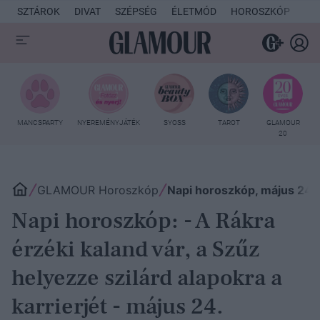
SZTÁROK
DIVAT
SZÉPSÉG
ÉLETMÓD
HOROSZKÓP
KU
MANCSPARTY
NYEREMÉNYJÁTÉK
SYOSS
TAROT
GLAMOUR
20
GLAMOUR Horoszkóp
Napi horoszkóp, május 24.
Napi horoszkóp: - A Rákra
érzéki kaland vár, a Szűz
helyezze szilárd alapokra a
karrierjét - május 24.