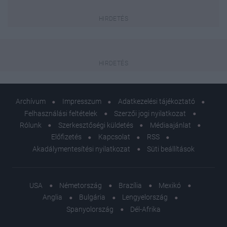
Archívum
Impresszum
Adatkezelési tájékoztató
Felhasználási feltételek
Szerzői jogi nyilatkozat
Rólunk
Szerkesztőségi küldetés
Médiaajánlat
Előfizetés
Kapcsolat
RSS
Akadálymentesítési nyilatkozat
Süti beállítások
USA
Németország
Brazília
Mexikó
Anglia
Bulgária
Lengyelország
Spanyolország
Dél-Afrika