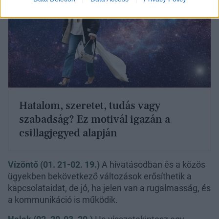
Hatalom, szeretet, tudás vagy
szabadság? Ez motivál igazán a
csillagjegyed alapján
Vízöntő (01. 21-02. 19.)
A hivatásodban és a közös
ügyekben bekövetkező változások erősíthetik a
kapcsolataidat, de jó, ha jelen van a rugalmasság, és
a kommunikáció is működik.