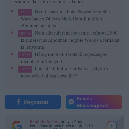
számára készültek a merész képek
Ő volt a sármos Luke Skywalker a Star
FEMINA
Wars-ban: a 74 éves Mark Hamill mellett
elmennél az utcán
Nem sikerült teherbe esnie, lefutott 2000
FEMINA
kilométert az Alpokban: Sophie Woods a férfiakat
is lenyomta
Házi granola fillérekből: egészséges
DÍVÁNY
recept a bolti helyett
Locsolási tilalom: milyen aszálytűrő
DÍVÁNY
növényeket ültess kertedbe?
Küldés
Megosztás
Messengeren
Itt állíthatod be
, hogy a Google
keresőben könnyebben megtaláld a