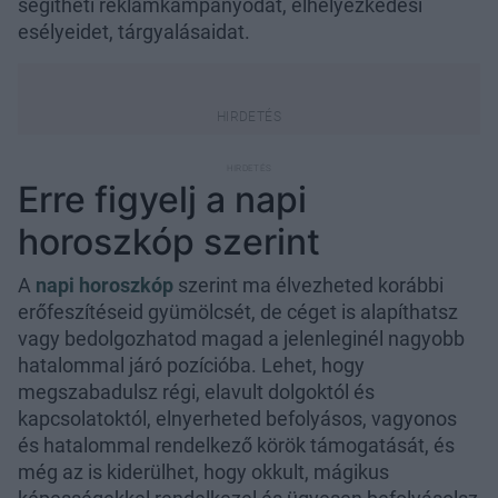
segítheti reklámkampányodat, elhelyezkedési
esélyeidet, tárgyalásaidat.
Erre figyelj a napi
horoszkóp szerint
A
napi horoszkóp
szerint ma élvezheted korábbi
erőfeszítéseid gyümölcsét, de céget is alapíthatsz
vagy bedolgozhatod magad a jelenleginél nagyobb
hatalommal járó pozícióba. Lehet, hogy
megszabadulsz régi, elavult dolgoktól és
kapcsolatoktól, elnyerheted befolyásos, vagyonos
és hatalommal rendelkező körök támogatását, és
még az is kiderülhet, hogy okkult, mágikus