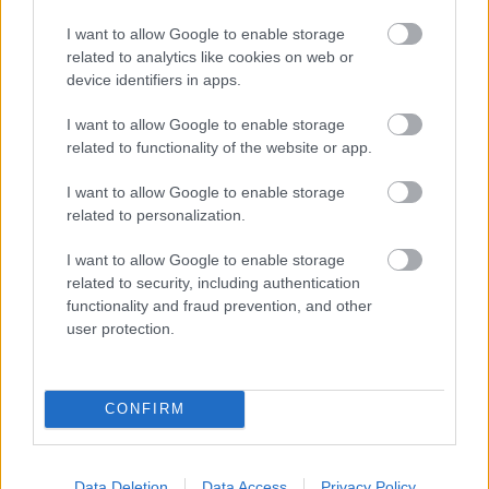
Skorpió (10. 24-11. 22.)
Ingatlanügyben nagyot
I want to allow Google to enable storage
kaszálhatsz, ha költözni készülsz, lendülj akcióba,
related to analytics like cookies on web or
ám ha lakásfelújítást tervezel, munkahelyi
device identifiers in apps.
kölcsönre, bankhitelre lehet szükséged.
I want to allow Google to enable storage
Nyilas (11. 23-12. 21.)
Ahelyett, hogy megnyílnál a
related to functionality of the website or app.
partnered előtt és megosztanád vele a
I want to allow Google to enable storage
gondolataidat, inkább támadsz és manipulálsz -
related to personalization.
most itt az ideje változtatni a taktikádon.
I want to allow Google to enable storage
Bak (12. 22-01. 20.)
A pénz hatalom, ezért úgy add
related to security, including authentication
el magad az álláspiacon, hogy ismered a
functionality and fraud prevention, and other
gazdaságot befolyásoló hatásokat, ráadásul csak
user protection.
nyerhetsz a PR tevékenységed által.
CONFIRM
Data Deletion
Data Access
Privacy Policy