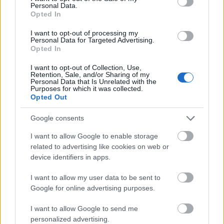
igyekezz kellemes társaságban eltölteni a napot.
Personal Data.
Opted In
I want to opt-out of processing my
Personal Data for Targeted Advertising.
Opted In
I want to opt-out of Collection, Use,
Retention, Sale, and/or Sharing of my
Personal Data that Is Unrelated with the
Purposes for which it was collected.
Opted Out
Google consents
I want to allow Google to enable storage
related to advertising like cookies on web or
device identifiers in apps.
A Skorpió Telihold a szerelmi
I want to allow my user data to be sent to
életedet veszi célba: erre számíthatsz
Google for online advertising purposes.
a karma asztrológus szerint
I want to allow Google to send me
personalized advertising.