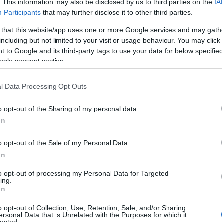
. This information may also be disclosed by us to third parties on the
IA
Participants
that may further disclose it to other third parties.
zségünk remek. Ez a hétvége kiválóan
 és ha új élményekre vágyunk, ne
 that this website/app uses one or more Google services and may gath
Fogjuk hát magunkat, és utazzunk el!
including but not limited to your visit or usage behaviour. You may click 
 to Google and its third-party tags to use your data for below specifi
 vagy a kereskedelem területén.
ogle consent section.
l Data Processing Opt Outs
o opt-out of the Sharing of my personal data.
In
o opt-out of the Sale of my Personal Data.
In
to opt-out of processing my Personal Data for Targeted
ing.
In
o opt-out of Collection, Use, Retention, Sale, and/or Sharing
ersonal Data that Is Unrelated with the Purposes for which it
lected.