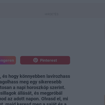
engeren
Pinterest
k, és hogy könnyebben lavírozhass
vagolhass meg egy sikeresebb
ntosan a napi horoszkóp szerint.
sillagok állását, és megpróbál
nod az adott napon. Olvasd el, mi
nt, majd keresd meg a saját és a