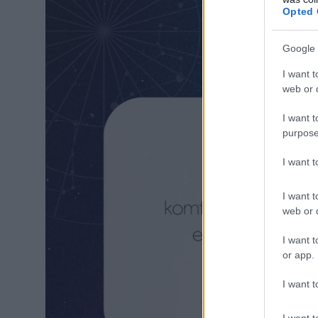
Opted 
Google 
I want t
web or d
I want t
purpose
I want 
I want t
web or d
I want t
or app.
I want t
I want t