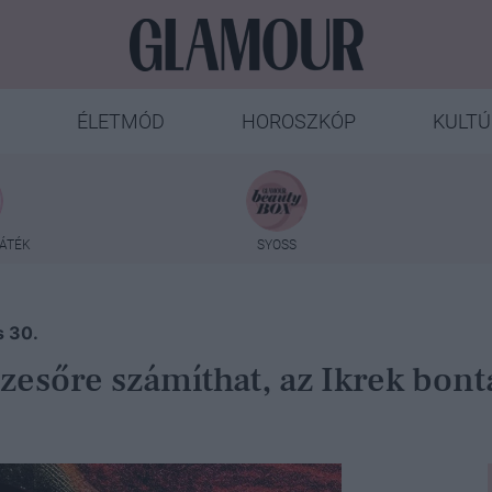
ÉLETMÓD
HOROSZKÓP
KULTÚ
ÁTÉK
SYOSS
s 30.
esőre számíthat, az Ikrek bontak