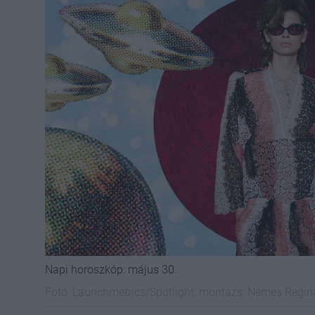
Napi horoszkóp: május 30.
Fotó:
Launchmetrics/Spotlight, montázs: Nemes Regin