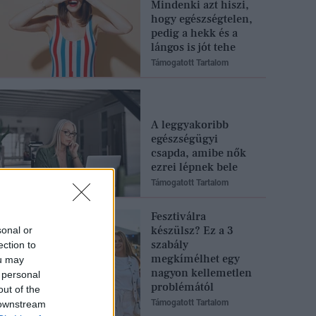
Mindenki azt hiszi,
hogy egészségtelen,
pedig a hekk és a
lángos is jót tehe
Támogatott Tartalom
A leggyakoribb
egészségügyi
csapda, amibe nők
ezrei lépnek bele
Támogatott Tartalom
Fesztiválra
készülsz? Ez a 3
sonal or
szabály
ection to
megkímélhet egy
ou may
nagyon kellemetlen
 personal
problémától
out of the
Támogatott Tartalom
 downstream