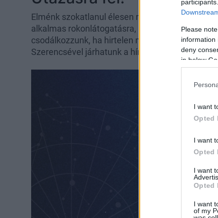
participants
Downstream 
Elménk szokatlanul élesen működik, kifejezőkés
alkalmas rokonlátogatásra, könnyed csevegésre,
Please note
csodálkozzunk, ha hirtelen mehetnékünk támad. 
information 
deny consent
Szerencsével járhatunk a hírközlés, a marketing
in below Go
Persona
I want t
Opted 
I want t
Opted 
I want 
Advertis
Opted 
I want t
of my P
was col