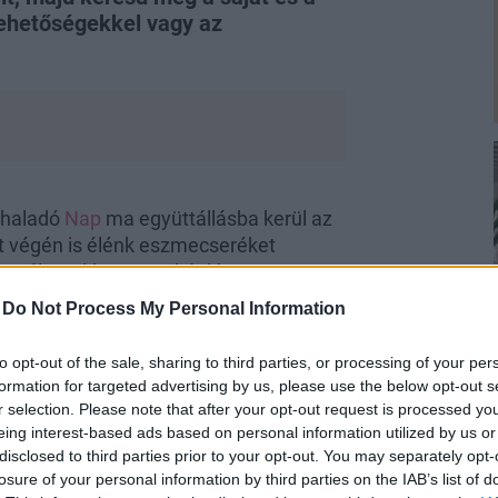
 lehetőségekkel vagy az
 haladó
Nap
ma együttállásba kerül az
ét végén is élénk eszmecseréket
 kap életünkben, munkánkban,
n érdekes hírekre és információkra
-
Do Not Process My Personal Information
lgetünk más emberekkel.
to opt-out of the sale, sharing to third parties, or processing of your per
formation for targeted advertising by us, please use the below opt-out s
r selection. Please note that after your opt-out request is processed y
eing interest-based ads based on personal information utilized by us or
disclosed to third parties prior to your opt-out. You may separately opt-
losure of your personal information by third parties on the IAB’s list of