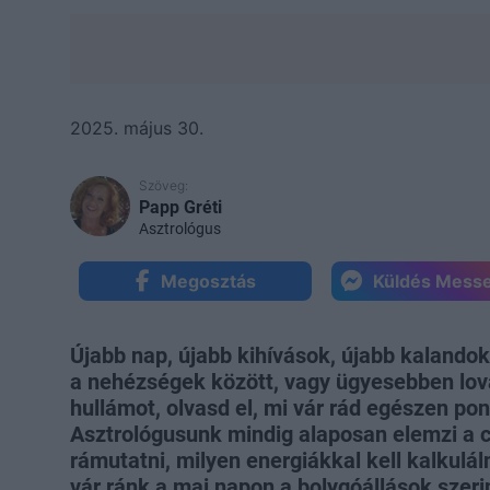
2025. május 30.
Szöveg:
Papp Gréti
Asztrológus
Megosztás
Küldés Mess
Újabb nap, újabb kihívások, újabb kalando
a nehézségek között, vagy ügyesebben lo
hullámot, olvasd el, mi vár rád egészen po
Asztrológusunk mindig alaposan elemzi a c
rámutatni, milyen energiákkal kell kalkulál
vár ránk a mai napon a bolygóállások szeri