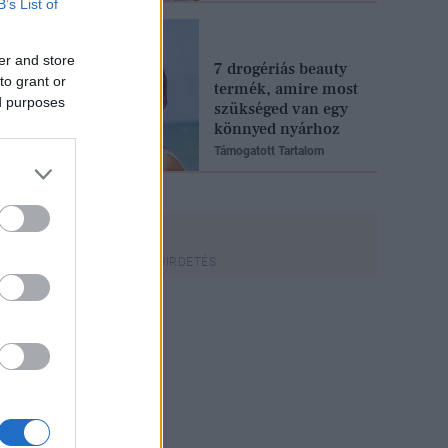
B’s List of
er and store
7 drogériás beauty
to grant or
termék, amire most
ed purposes
szükséged van egy
könnyed nyárhoz
Támogatott Tartalom