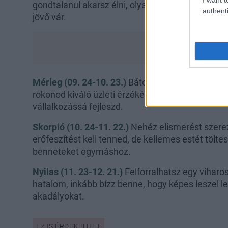
gondtalanul akarsz élni, olyan megbízható pasi h
authenti
jövő vár.
Mérleg (09. 24-10. 23.)
Bátorságot merítesz rivá
rokonod kiváló üzleti érzékét, talán átveszed a c
vállalkozássá fejleszd.
Skorpió (10. 24-11. 22.)
Nehéz elismerést szere
erőfeszítést kell tenned, de kellemes estét tölte
benneteket egymáshoz.
Nyilas (11. 23-12. 21.)
Felforralhatsz egy viharos
hatalom, inkább bízz benne, hogy képes leszel l
akadályokat.