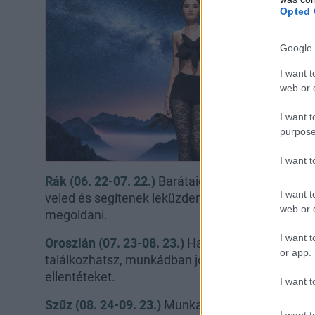
Opted 
Google 
I want t
web or d
I want t
purpose
I want 
Rák (06. 22-07. 22.)
Barátaid és a párod is bizt
I want t
veled és segítenek leküzdeni azokat a nehézség
web or d
megoldani.
I want t
Oroszlán (07. 23-08. 23.)
Ha szingli vagy, egy i
or app.
találkozhatsz, munkádban jó lehetőséget kapsz,
ellentéteket.
I want t
Szűz (08. 24-09. 23.)
Munkahelyeden váratlan bó
I want t