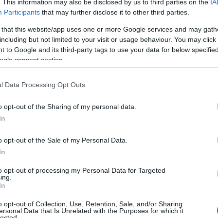
. This information may also be disclosed by us to third parties on the
IA
Participants
that may further disclose it to other third parties.
 that this website/app uses one or more Google services and may gath
including but not limited to your visit or usage behaviour. You may click 
 to Google and its third-party tags to use your data for below specifi
ogle consent section.
llett, amiben hiszel, a mai nap kedvez
el fel tudnád dobni magad és a
l Data Processing Opt Outs
o opt-out of the Sharing of my personal data.
dás, ha kemény munkád nem hozza meg
In
, kérj segítséget barátaidtól és
o opt-out of the Sale of my Personal Data.
en, ha rámenős barátokkal szövetkezel,
In
ben, találnod kell néhány működőképes
to opt-out of processing my Personal Data for Targeted
ing.
In
o opt-out of Collection, Use, Retention, Sale, and/or Sharing
ersonal Data that Is Unrelated with the Purposes for which it
lected.