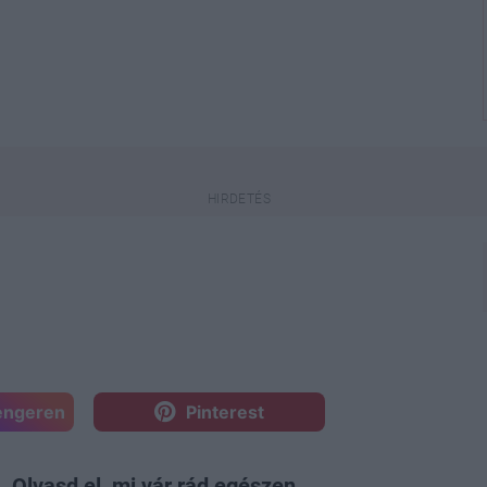
engeren
Pinterest
. Olvasd el, mi vár rád egészen