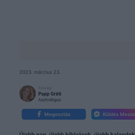
2023. március 23.
Szöveg:
Papp Gréti
Asztrológus
Megosztás
Küldés Mess
Újabb nap, újabb kihívások, újabb kalandok