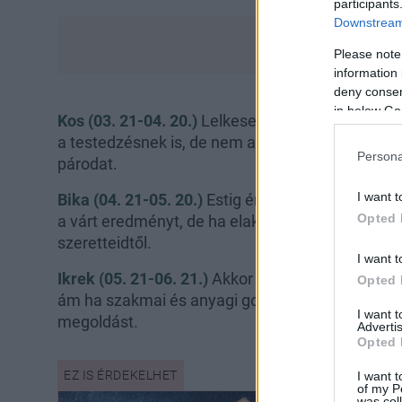
participants
Downstream 
Please note
information 
deny consent
in below Go
Kos (03. 21-04. 20.)
Lelkesedésedben kiállsz ame
a testedzésnek is, de nem a költekezés az, amiv
Persona
párodat.
I want t
Bika (04. 21-05. 20.)
Estig érhet egy kis csaló
Opted 
a várt eredményt, de ha elakadtál egy helyzetben
szeretteidtől.
I want t
Ikrek (05. 21-06. 21.)
Akkor jutsz előre az életb
Opted 
ám ha szakmai és anyagi gondok járnak a fejed
I want 
megoldást.
Advertis
Opted 
I want t
of my P
was col