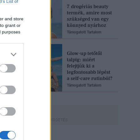
B’s List of
7 drogériás beauty
termék, amire most
szükséged van egy
er and store
könnyed nyárhoz
to grant or
ed purposes
Támogatott Tartalom
Glow-up tetőtől
talpig: miért
felejtjük ki a
legfontosabb lépést
a self-care rutinból?
Támogatott Tartalom