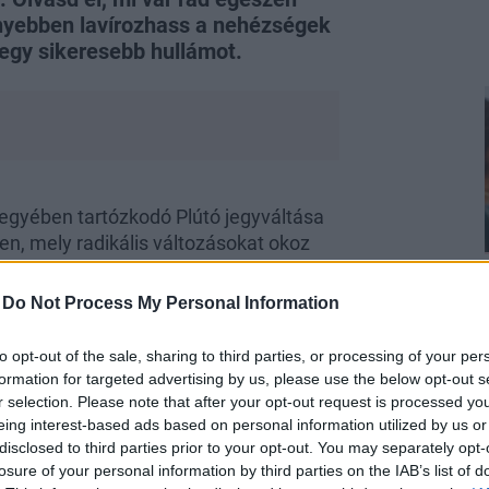
nyebben lavírozhass a nehézségek
egy sikeresebb hullámot.
egyében tartózkodó Plútó jegyváltása
en, mely radikális változásokat okoz
en. Az elkövetkező években, amikor a
többé nem a kiváltságosak, hanem
-
Do Not Process My Personal Information
radalmat és fokozott szabadságvágyat
 délután az Ikrek-Marssal való szextil
to opt-out of the sale, sharing to third parties, or processing of your per
 közös kampány elindítására. Később a
formation for targeted advertising by us, please use the below opt-out s
valakivel, aki visszaél hatalmával. De
r selection. Please note that after your opt-out request is processed y
 adók tekintetében is. Este viszont
eing interest-based ads based on personal information utilized by us or
disclosed to third parties prior to your opt-out. You may separately opt-
ával előtérbe kerül az érzékiség és az
losure of your personal information by third parties on the IAB’s list of
yarapodásra is.