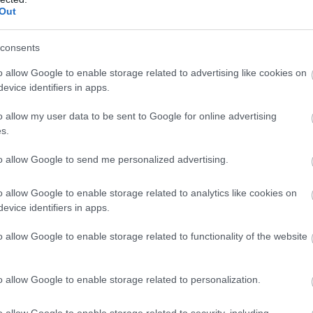
Out
consents
Heti horoszkóp: Végre
o allow Google to enable storage related to advertising like cookies on
evice identifiers in apps.
jobbra fordulnak a
dolgok - március 20-
o allow my user data to be sent to Google for online advertising
s.
26.
to allow Google to send me personalized advertising.
onságot jelentenek számodra, törődnek
o allow Google to enable storage related to analytics like cookies on
eket is, amelyeket egyedül nem tudsz
evice identifiers in apps.
o allow Google to enable storage related to functionality of the website
zgalmas utazáson igazi alfahímmel
 de meg kell oldanod a személyi
o allow Google to enable storage related to personalization.
nuszt kaphatsz, este viszont, ha
o allow Google to enable storage related to security, including