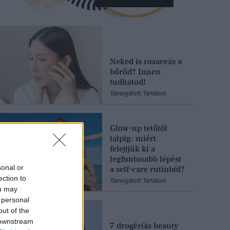
Neked is rosaceás a
bőrőd? Innen
tudhatod!
Támogatott Tartalom
Glow-up tetőtől
talpig: miért
felejtjük ki a
legfontosabb lépést
sonal or
a self-care rutinból?
ection to
Támogatott Tartalom
ou may
 personal
out of the
 downstream
7 drogériás beauty