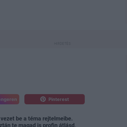
engeren
Pinterest
vezet be a téma rejtelmeibe.
tán te magad is profin átlásd,