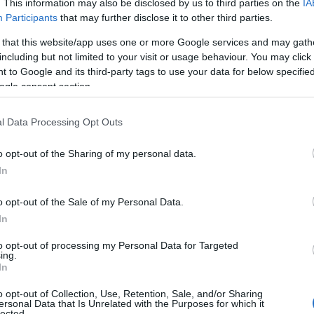
. This information may also be disclosed by us to third parties on the
IA
az első, a második és a harmadik
Participants
that may further disclose it to other third parties.
 that this website/app uses one or more Google services and may gath
including but not limited to your visit or usage behaviour. You may click 
 to Google and its third-party tags to use your data for below specifi
ogle consent section.
k férfi és mire
l Data Processing Opt Outs
o opt-out of the Sharing of my personal data.
In
hogy életét odaadóan és intuitív módon
lszökni a valóság elől, ezért szívesen
o opt-out of the Sale of my Personal Data.
zékeny az őt körülvevő energiákra (ez
In
csillagjegy mellet csupa racionális
to opt-out of processing my Personal Data for Targeted
i a mindennapi történésektől, szereti
ing.
san racionális nő vagy, nem biztos,
In
o opt-out of Collection, Use, Retention, Sale, and/or Sharing
ersonal Data that Is Unrelated with the Purposes for which it
lected.