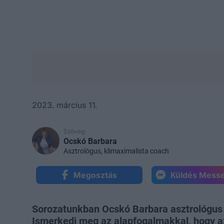
2023. március 11.
Szöveg:
Ocskó Barbara
Asztrológus, klimaximalista coach
Megosztás
Küldés Mess
Sorozatunkban Ocskó Barbara asztrológus 
Ismerkedj meg az alapfogalmakkal, hogy az