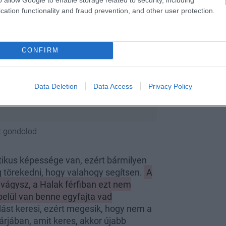
cation functionality and fraud prevention, and other user protection.
CONFIRM
Data Deletion
Data Access
Privacy Policy
nt gondolod
ikus képessége van, ezért bármilyen
g törekedni, hogy valahogy segítsen.
A
 vágysz, a Halak férfiban ezt nem
gbelül van benne egyfajta vad
dást keresi, ezért megesik, hogy nem a
rjában, amit keres, akkor újabb