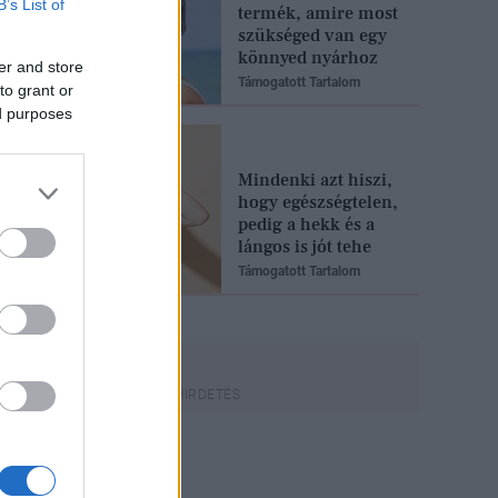
B’s List of
termék, amire most
szükséged van egy
könnyed nyárhoz
er and store
Támogatott Tartalom
to grant or
ed purposes
Mindenki azt hiszi,
hogy egészségtelen,
pedig a hekk és a
lángos is jót tehe
Támogatott Tartalom