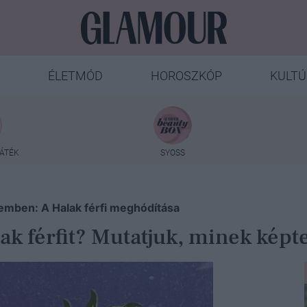
ÉLETMÓD
HOROSZKÓP
KULTÚ
ÁTÉK
SYOSS
lemben: A Halak férfi meghódítása
k férfit? Mutatjuk, minek képte