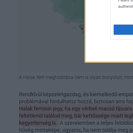
authenti
A Halak férfi meghódítása nem is olyan bonyolult, mi
Rendkívül képzeletgazdag, és kiemelkedő empat
problémával fordulhatsz hozzá, biztosan arra fo
Halak feminin jegy, ha egy vérbeli macsó típusra
feltétlenül találod meg, bár kettőssége miatt le
kegyetlenség is.
A szerelemben a teljes feloldó
hűség mintaképe, ugyanis, ha nem találja meg pá