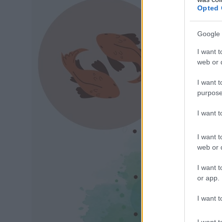
Opted 
Google 
I want t
web or d
I want t
purpose
I want 
I want t
web or d
I want t
or app.
I want t
I want t