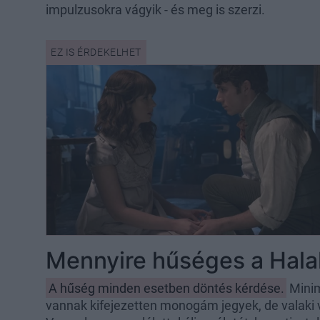
impulzusokra vágyik - és meg is szerzi.
Mennyire hűséges a Halak
A hűség minden esetben döntés kérdése.
Minimá
vannak kifejezetten monogám jegyek, de valaki 