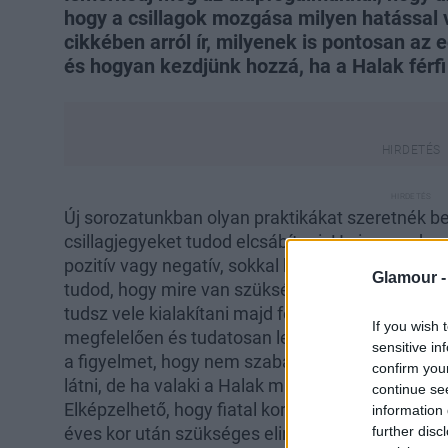
hogy a csillagok mozgása milyen hatással
cikkében arról ír, milyenek is pontosan az 
és hogyan kezdjünk hozzá, ha a Halak férfi
Új sorozatunkban olyan praktikákat szeretnék b
csillagjegyeket tudod elcsábítani. Ha ismered a c
pozitív vagy negatív, sokkal könnyben tudsz egy 
Glamour 
tudod, hogy mire van szüksége a másiknak, és 
tudsz vele kialakítani majd fenntartani. Ez nem 
If you wish 
megfelelően és tudatosan legyünk képesek hasz
sensitive in
a figyelmet, hogy nem szabad egy dolgot kiragad
confirm you
látni, de ha valaki a Halak minőséget választotta,
continue se
Elképzelhető, hogy fiatal korában nem annyira je
information 
further disc
éves kor után szükséges elindulni a választott e