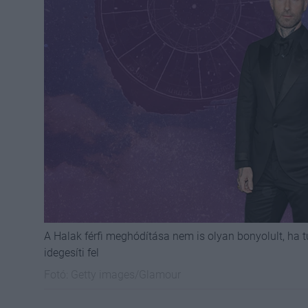
A Halak férfi meghódítása nem is olyan bonyolult, ha t
idegesíti fel
Fotó:
Getty images/Glamour