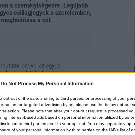
 van a személyiségedre. Legújabb
egyes csillagjegyek a szerelemben,
 meghódítása a cél.
emutatni, amivel az egyes
sillagjegyek tulajdonságait, legyen ez
vitás helyzetben megoldást találni,
-
Do Not Process My Personal Information
ezáltal harmonikusabb kapcsolatban
boszorkányság, de igenis fontos, hogy
to opt-out of the sale, sharing to third parties, or processing of your per
nálni nőiességünket. Mindig felhívom
formation for targeted advertising by us, please use the below opt-out s
ni a képletből, kerek egészben kell
r selection. Please note that after your opt-out request is processed y
 akkor idővel azzá akar válni.
eing interest-based ads based on personal information utilized by us or
llemzőek a jegy sajátosságai, de 30
disclosed to third parties prior to your opt-out. You may separately opt-
losure of your personal information by third parties on the IAB’s list of
go fejlődés felé. És akkor most nézzük,