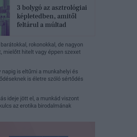
3 bolygó az asztrológiai
képletedben, amitől
feltárul a múltad
 barátokkal, rokonokkal, de nagyon
, mielőtt hitelt vagy éppen szexet
napig is eltűrni a munkahelyi és
elődéseknek is életre szóló sértődés
s ideje jött el, a munkád viszont
 kulcs az erotika birodalmának