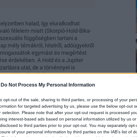
elyzetben halad, így eluralkodhat
 való félelem miatt (Skorpió-Hold-Bika-
-szexuális függőségben tartani a
nap mély témákról, hitelről, adóügyekről
l támogassátok egymást és megértést
ése érdekében. A Hold és a Jupiter
rlásra utal, de a törvénnyel is
gy problémák adódhatnak szerelmi-
 fokozottan érzékeny.
-
Do Not Process My Personal Information
i Újhold előtti nap alkalmas arra, hogy
it ne tegyél.
to opt-out of the sale, sharing to third parties, or processing of your per
formation for targeted advertising by us, please use the below opt-out s
r selection. Please note that after your opt-out request is processed y
eing interest-based ads based on personal information utilized by us or
disclosed to third parties prior to your opt-out. You may separately opt-
losure of your personal information by third parties on the IAB’s list of