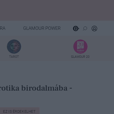
RA
GLAMOUR POWER
TAROT
GLAMOUR 20
rotika birodalmába -
EZ IS ÉRDEKELHET