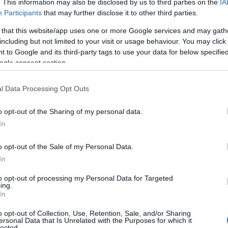
. This information may also be disclosed by us to third parties on the
IA
k, ha hitelre megvásárolsz mindent, de
Participants
that may further disclose it to other third parties.
ert anyagilag kiszolgáltatottnak érzed
 that this website/app uses one or more Google services and may gath
including but not limited to your visit or usage behaviour. You may click 
ltékenység, szeretteid is sok energiát
 to Google and its third-party tags to use your data for below specifi
solatot vagy egyezséget
ogle consent section.
l Data Processing Opt Outs
ma esetén segíthet a gyógynövényes
, az emberek hajlamosak lesznek
o opt-out of the Sharing of my personal data.
In
o opt-out of the Sale of my Personal Data.
In
to opt-out of processing my Personal Data for Targeted
ing.
In
o opt-out of Collection, Use, Retention, Sale, and/or Sharing
ersonal Data that Is Unrelated with the Purposes for which it
lected.