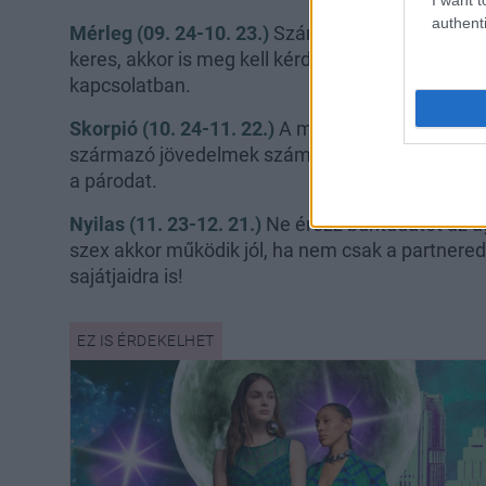
authenti
Mérleg (09. 24-10. 23.)
Számodra a pénz a bizto
keres, akkor is meg kell kérdezned őt egy új já
kapcsolatban.
Skorpió (10. 24-11. 22.)
A mai nap kiválóan alka
származó jövedelmek számbavételére, de ne aka
a párodat.
Nyilas (11. 23-12. 21.)
Ne érezz bűntudatot az ág
szex akkor működik jól, ha nem csak a partnere
sajátjaidra is!