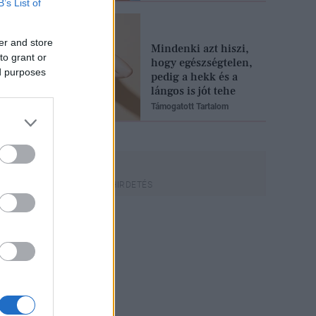
B’s List of
er and store
Mindenki azt hiszi,
to grant or
hogy egészségtelen,
ed purposes
pedig a hekk és a
lángos is jót tehe
Támogatott Tartalom