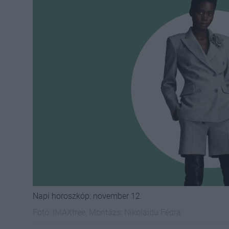
Napi horoszkóp: november 12.
Fotó:
IMAXtree, Montázs: Nikolaidu Fédra