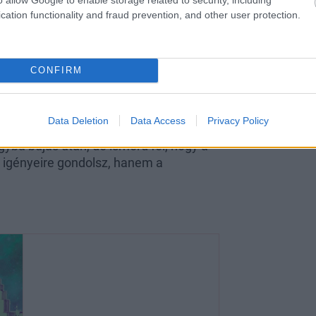
cation functionality and fraud prevention, and other user protection.
nság jelképe, ám ha a párod jobban
rgány vagy bármi más megvételével
CONFIRM
lmas intimtornára, a társulásokból
rd anyagi-szexuális rabságban tartani
Data Deletion
Data Access
Privacy Policy
yba bújás után, de ismerd fel, hogy a
d igényeire gondolsz, hanem a