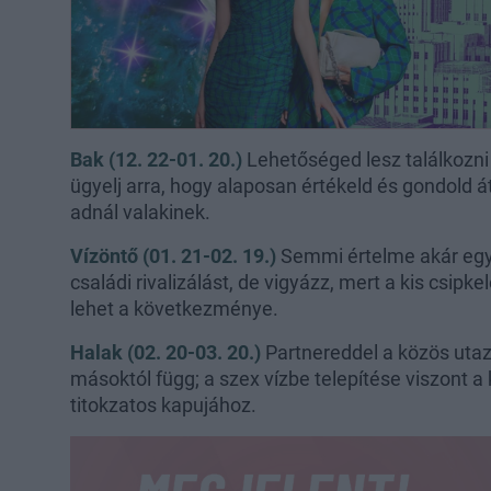
Bak (12. 22-01. 20.)
Lehetőséged lesz találkozni
ügyelj arra, hogy alaposan értékeld és gondold át
adnál valakinek.
Vízöntő (01. 21-02. 19.)
Semmi értelme akár egy 
családi rivalizálást, de vigyázz, mert a kis csipk
lehet a következménye.
Halak (02. 20-03. 20.)
Partnereddel a közös utazá
másoktól függ; a szex vízbe telepítése viszont a
titokzatos kapujához.