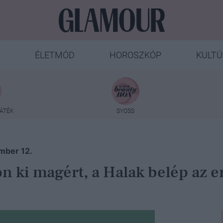
ÉLETMÓD
HOROSZKÓP
KULTÚ
ÁTÉK
SYOSS
mber 12.
on ki magért, a Halak belép az e