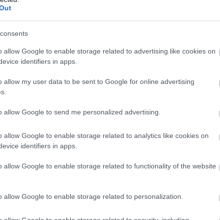
Kínai asztrológia: ez
Out
vár rád novemberben a
jegyed szerint
consents
o allow Google to enable storage related to advertising like cookies on
 a szerelem, illetve a vágy, hogy
evice identifiers in apps.
d el, mit veszíthetsz: ne hagyd el a
o allow my user data to be sent to Google for online advertising
s.
sak otthon tartsd kordában
to allow Google to send me personalized advertising.
ő izmaid edzésével fokozhatod
o allow Google to enable storage related to analytics like cookies on
evice identifiers in apps.
s megjegyzéseket tesz rád, légy
j ki véleményed, meggyőződésed és
o allow Google to enable storage related to functionality of the website
o allow Google to enable storage related to personalization.
o allow Google to enable storage related to security, including