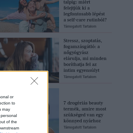
talpig: miért
felejtjük ki a
legfontosabb lépést
a self-care rutinból?
Támogatott Tartalom
Stressz, szoptatás,
fogamzásgátló: a
nőgyógyász
elárulja, mi minden
boríthatja fel az
intim egyensúlyt
Támogatott Tartalom
sonal or
7 drogériás beauty
ection to
termék, amire most
ou may
szükséged van egy
 personal
könnyed nyárhoz
out of the
Támogatott Tartalom
 downstream