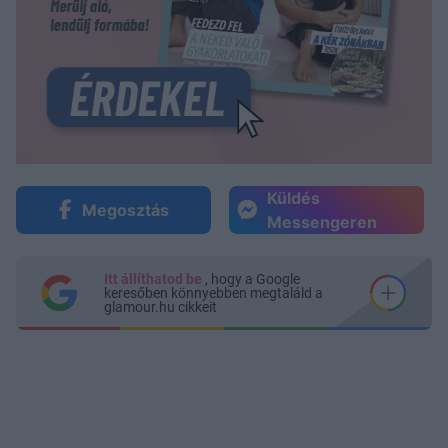
Küldés
Megosztás
Messengeren
Itt állíthatod be
, hogy a Google
keresőben könnyebben megtaláld a
glamour.hu cikkeit