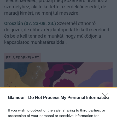
feledet keresed, próbálj meg közel kerülni ahhoz a
személyhez, aki felkeltette az érdeklődésedet, de
maradj kimért, ne menj túl messzire.
Oroszlán (07. 23-08. 23.)
Szeretnél otthonról
dolgozni, de ehhez régi laptopodat ki kell cserélned
és bele kell tenned a munkát, hogy működjön a
kapcsolatod munkatársaiddal.
Glamour -
Do Not Process My Personal Information
If you wish to opt-out of the sale, sharing to third parties, or
processing of your personal or sensitive information for