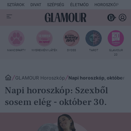
SZTÁROK
DIVAT
SZÉPSÉG
ÉLETMÓD
HOROSZKÓP
KU
MANCSPARTY
NYEREMÉNYJÁTÉK
SYOSS
TAROT
GLAMOUR
20
GLAMOUR Horoszkóp
Napi horoszkóp, október 3
Napi horoszkóp: Szexből
sosem elég - október 30.