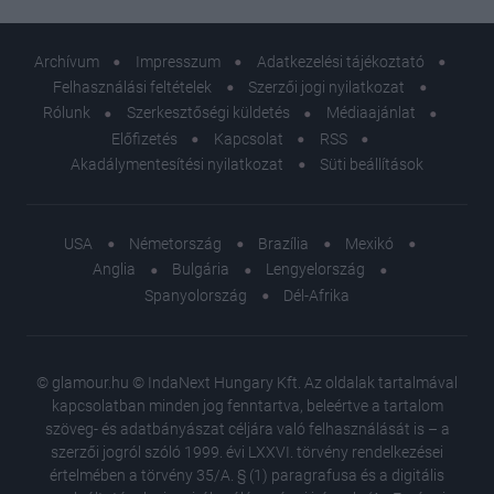
Archívum
Impresszum
Adatkezelési tájékoztató
Felhasználási feltételek
Szerzői jogi nyilatkozat
Rólunk
Szerkesztőségi küldetés
Médiaajánlat
Előfizetés
Kapcsolat
RSS
Akadálymentesítési nyilatkozat
Süti beállítások
USA
Németország
Brazília
Mexikó
Anglia
Bulgária
Lengyelország
Spanyolország
Dél-Afrika
© glamour.hu © IndaNext Hungary Kft. Az oldalak tartalmával
kapcsolatban minden jog fenntartva, beleértve a tartalom
szöveg- és adatbányászat céljára való felhasználását is – a
szerzői jogról szóló 1999. évi LXXVI. törvény rendelkezései
értelmében a törvény 35/A. § (1) paragrafusa és a digitális