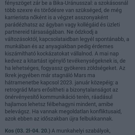
fényszöget zár be a Bika-Uránusszal: a szokásosnál
több szexre és törődésre van szükséged, de még
karrierista nőként is a végzet asszonyaként
parádézhatsz az ágyban vagy kollégáid és üzleti
partnereid társaságában. Ne ódzkodj a
változásoktól, kapcsolataidban legyél spontánabb, a
munkában és az anyagiakban pedig érdemes
kiszámítható kockázatokat vállalnod. A mai nap
kedvez a kitartást igénylő tevékenységeknek is, de
ha lehetséges, fogyassz gyökeres zöldségeket. Az
Ikrek jegyében már stagnáló Mars ma
hátramenetbe kapcsol 2023. január közepéig: a
retrográd Mars erősítheti a bizonytalanságot az
önérvényesítő kommunikáció terén, ráadásul
hajlamos lehetsz félbehagyni mindent, amibe
belevágsz. Ha vannak megoldatlan konfliktusaid,
azok ebben az időszakban újra felbukkannak.
Kos (03. 2l-04. 20.)
A munkahelyi szabályok,