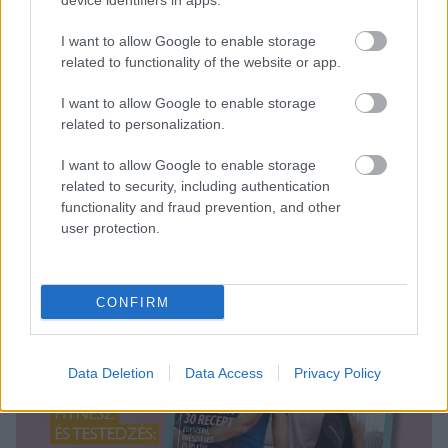
device identifiers in apps.
Halak (02. 20-03. 20.)
Ne tarts attól, hogy a virtuális
I want to allow Google to enable storage
találkozók és üzletkötések kevésbé valódiak, mint
related to functionality of the website or app.
azok, amelyekre társaságban vagy valamilyen
nyilvános helyen kerül sor.
I want to allow Google to enable storage
related to personalization.
I want to allow Google to enable storage
related to security, including authentication
functionality and fraud prevention, and other
user protection.
CONFIRM
Data Deletion
Data Access
Privacy Policy