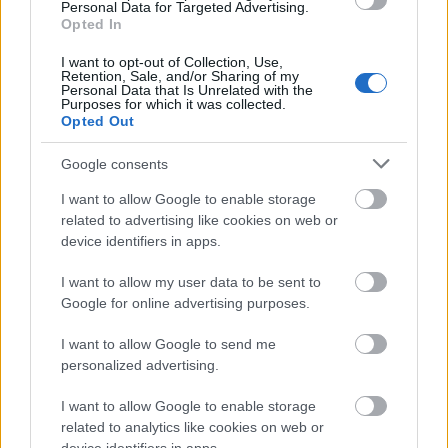
nyugtalansággá változtatod.
Personal Data for Targeted Advertising.
Opted In
Nyilas (11. 23-12. 21.)
Tartsd féken titkos vágyaidat,
I want to opt-out of Collection, Use,
de ma semmit sem csinálsz anélkül, hogy abból ne
Retention, Sale, and/or Sharing of my
Personal Data that Is Unrelated with the
származzon hasznod, ám ehhez munkaadóid
Purposes for which it was collected.
bizalmát is el kell nyerned.
Opted Out
Google consents
I want to allow Google to enable storage
related to advertising like cookies on web or
device identifiers in apps.
Bak (12. 22-01. 20.)
Ha eddig csak a karrieredre és
üzletasszonyi ambícióidra támaszkodtál, ma még az
I want to allow my user data to be sent to
is megeshet, hogy a terhesség vagy az anyaság
Google for online advertising purposes.
témája is fontos lesz számodra.
I want to allow Google to send me
Vízöntő (01. 21-02. 19.)
Majd elnyeled a szemeddel
personalized advertising.
egyik kollégádat, némi féltékenységet is érzel
sikeres rokonaid iránt, de családi és magánéleted
I want to allow Google to enable storage
related to analytics like cookies on web or
folyását magad akarod meghatározni.