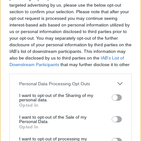
targeted advertising by us, please use the below opt-out
section to confirm your selection. Please note that after your
opt-out request is processed you may continue seeing
A Skorpió a legkevésbé kedvelt
interest-based ads based on personal information utilized by
csillagjegy, de milyen valójában?
us or personal information disclosed to third parties prior to
your opt-out. You may separately opt-out of the further
disclosure of your personal information by third parties on the
Szűz (08. 24-09. 23.)
Szükséged van valakire, aki
IAB’s list of downstream participants. This information may
nem csak felkelti a figyelmedet, hanem meg is tudja
also be disclosed by us to third parties on the
IAB’s List of
tartani, de ha jól fizető munkára vágysz, változtass
Downstream Participants
that may further disclose it to other
third parties.
megrögzött szokásaidon!
Please note that this website/app uses one or more Google
Personal Data Processing Opt Outs
Mérleg (09. 24-10. 23.)
A mai nap alkalmas a láb
services and may gather and store information including but
gyantázására, de ha teljesen magadra maradtál a
not limited to your visit or usage behaviour. You may click to
I want to opt-out of the Sharing of my
család megélhetésének gondjaival, gondold át,
personal data.
grant or deny consent to Google and its third-party tags to
Opted In
milyen megoldást találhatnál.
use your data for below specified purposes in below Google
consent section.
I want to opt-out of the Sale of my
Skorpió (10. 24-11. 22.)
Szenvedélyes időszak ez,
Personal Data.
Opted In
amikor rajtad múlik, hogyan éled meg: képes leszel-
e ezt a heves érzést elevennek érezni vagy este
I want to opt-out of processing my