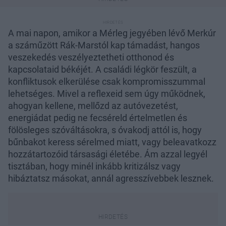
A mai napon, amikor a Mérleg jegyében lévő Merkúr
a száműzött Rák-Marstól kap támadást, hangos
veszekedés veszélyeztetheti otthonod és
kapcsolataid békéjét. A családi légkör feszült, a
konfliktusok elkerülése csak kompromisszummal
lehetséges. Mivel a reflexeid sem úgy működnek,
ahogyan kellene, mellőzd az autóvezetést,
energiádat pedig ne fecséreld értelmetlen és
fölösleges szóváltásokra, s óvakodj attól is, hogy
bűnbakot keress sérelmed miatt, vagy beleavatkozz
hozzátartozóid társasági életébe. Ám azzal legyél
tisztában, hogy minél inkább kritizálsz vagy
hibáztatsz másokat, annál agresszívebbek lesznek.