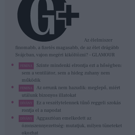
Az élelmiszer
finomabb, a fizetés magasabb, de az élet drágább
Svájcban, vajon megéri kiköltözni? - GLAMOUR
Szinte mindenki elrontja ezt a hőségben:
FEMINA
sem a ventilátor, sem a hideg zuhany nem
működik
Az orrunk nem hazudik: meglepő, miért
FEMINA
utálunk bizonyos illatokat
Ez a veszélytelennek tűnő reggeli szokás
DÍVÁNY
rontja el a napodat
Aggasztóan emelkedett az
DÍVÁNY
ózonszennyezettség: mutatjuk, milyen tüneteket
okozhat