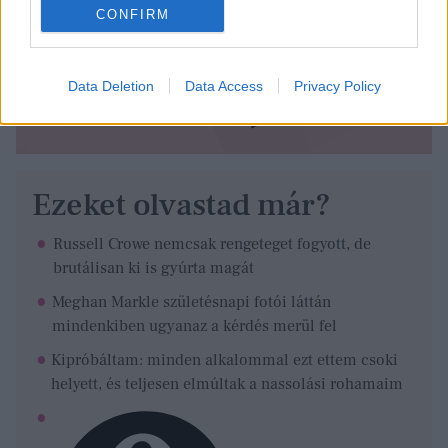
CONFIRM
Data Deletion
Data Access
Privacy Policy
Ezeket olvastad már?
Russell Crowe nemcsak rengeteget fogyott, de
brutálisan ki is gyúrta magát
Meghan Markle születésnapi fotói láttán
mindenkiben ugyanaz a kérdés merül fel
Kipróbáltam: minden alkalommal ezt ettem csoki
helyett, és teljesen elmúltak a nassolási rohamaim