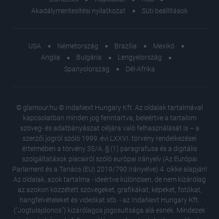
Akadálymentesítési nyilatkozat
Süti beállítások
USA
Németország
Brazília
Mexikó
Anglia
Bulgária
Lengyelország
Spanyolország
Dél-Afrika
© glamour.hu © IndaNext Hungary Kft. Az oldalak tartalmával
kapcsolatban minden jog fenntartva, beleértve a tartalom
szöveg- és adatbányászat céljára való felhasználását is – a
szerzői jogról szóló 1999. évi LXXVI. törvény rendelkezései
értelmében a törvény 35/A. § (1) paragrafusa és a digitális
szolgáltatások piacairól szóló európai irányelv (Az Európai
Parlament és a Tanács (EU) 2019/790 Irányelve) 4. cikke alapján!
Az oldalak, azok tartalma - ideértve különösen, de nem kizárólag
az azokon közzétett szövegeket, grafikákat, képeket, fotókat,
hangfelvételeket és videókat stb. - az IndaNext Hungary Kft.
("Jogtulajdonos") kizárólagos jogosultsága alá esnek. Mindezek