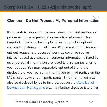
Skorpió (10. 24-11. 22.)
Adj a hírnevedre, apró
stiklikkel ne járasd le magad, üzleti tárgyalás vagy
állásvadászat során pedig mérd fel erődet és
Glamour -
Do Not Process My Personal Information
lehetőségeidet, és lásd be: nem végtelenek.
If you wish to opt-out of the sale, sharing to third parties, or
Nyilas (11. 23-12. 21.)
Mérgezett nyilaidat
processing of your personal or sensitive information for
hangzatos szóvirágba rejtheted, de teljesen
targeted advertising by us, please use the below opt-out
felesleges üzleti haszonról vagy örökségről
section to confirm your selection. Please note that after your
vitatkozni, mert csak a kapcsolataidnak ártasz.
opt-out request is processed you may continue seeing
interest-based ads based on personal information utilized by
us or personal information disclosed to third parties prior to
your opt-out. You may separately opt-out of the further
disclosure of your personal information by third parties on the
IAB’s list of downstream participants. This information may
also be disclosed by us to third parties on the
IAB’s List of
Downstream Participants
that may further disclose it to other
third parties.
Please note that this website/app uses one or more Google
Personal Data Processing Opt Outs
services and may gather and store information including but