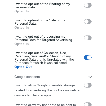
not limited to your visit or usage behaviour. You may click to
I want to opt-out of the Sharing of my
personal data.
grant or deny consent to Google and its third-party tags to
Opted In
use your data for below specified purposes in below Google
consent section.
I want to opt-out of the Sale of my
Personal Data.
Ez a három csillagjegy mindenki
Opted In
másnál hűségesebb és odaadóbb:
I want to opt-out of processing my
megnyerted a lottót, ha ilyen ember
Personal Data for Targeted Advertising.
Opted In
van melletted
I want to opt-out of Collection, Use,
Retention, Sale, and/or Sharing of my
Personal Data that Is Unrelated with the
Bak (12. 22-01. 20.)
Ne provokálj vitát, ma inkább
Purposes for which it was collected.
Opted Out
arra van szükséged, hogy javítsd konfliktusmegoldó
és tárgyalókészségedet, s fejleszd hajlamodat az
Google consents
együttműködésre.
I want to allow Google to enable storage
Vízöntő (01. 21-02. 19.)
Külföldi utazás,
related to advertising like cookies on web or
álláskeresés vagy üzleti tárgyalás során ne hagyd,
device identifiers in apps.
hogy egy éles szóváltás rontsa el a napodat, és egy
I want to allow my user data to be sent to
fontos kapcsolatod elmérgesedjen.