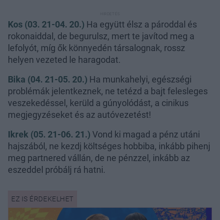
Kos (03. 21-04. 20.)
Ha együtt élsz a pároddal és
rokonaiddal, de begurulsz, mert te javítod meg a
lefolyót, míg ők könnyedén társalognak, rossz
helyen vezeted le haragodat.
Bika (04. 21-05. 20.)
Ha munkahelyi, egészségi
problémák jelentkeznek, ne tetézd a bajt felesleges
veszekedéssel, kerüld a gúnyolódást, a cinikus
megjegyzéseket és az autóvezetést!
Ikrek (05. 21-06. 21.)
Vond ki magad a pénz utáni
hajszából, ne kezdj költséges hobbiba, inkább pihenj
meg partnered vállán, de ne pénzzel, inkább az
eszeddel próbálj rá hatni.