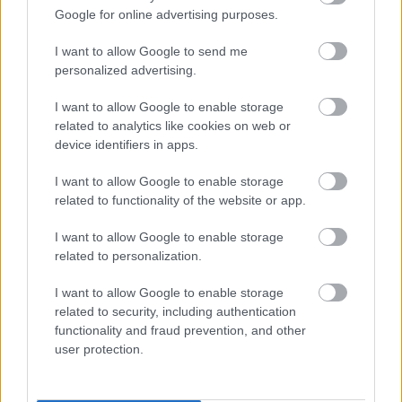
Google for online advertising purposes.
Halak (02. 20-03. 20.)
Érdeklődést mutatsz a
I want to allow Google to send me
szerelem és a szex iránt, ám ha kevesled a párod
personalized advertising.
fizetését, inkább ne tegyél rá epés megjegyzéseket.
I want to allow Google to enable storage
related to analytics like cookies on web or
device identifiers in apps.
I want to allow Google to enable storage
related to functionality of the website or app.
I want to allow Google to enable storage
related to personalization.
I want to allow Google to enable storage
related to security, including authentication
functionality and fraud prevention, and other
user protection.