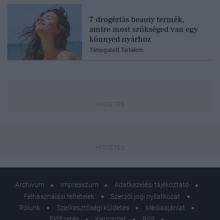
7 drogériás beauty termék,
amire most szükséged van egy
könnyed nyárhoz
Támogatott Tartalom
Archívum
Impresszum
Adatkezelési tájékoztató
Felhasználási feltételek
Szerzői jogi nyilatkozat
Rólunk
Szerkesztőségi küldetés
Médiaajánlat
Előfizetés
Kapcsolat
RSS