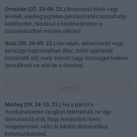
Oroszlán (07. 23-08. 23.)
Bosszantó hírek vagy
levelek, esetleg jogtalan pénzbüntetés borzolhatja
kedélyedet, ráadásul a közlekedésben is
összeesküdhet minden ellened.
Szűz (08. 24-09. 23.)
Ha valaki, akivel baráti vagy
pénzügyi kapcsolatban állsz, üzleti ajánlattal
hozakodik elő, mely szerint nagy összeggel kellene
beszállnod, ne add be a derekad.
Mérleg (09. 24-10. 23.)
Ha a párod a
munkahelyeden rangban feletted áll, ne úgy
demonstrálj erőt, hogy lemásolod nyers
magatartását, válts át inkább diplomatikus
kommunikációra.