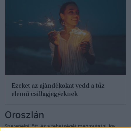
Ezeket az ajándékokat vedd a tűz
elemű csillagjegyeknek
Oroszlán
Szerepelni jött, és a tehetségét megmutatni, így