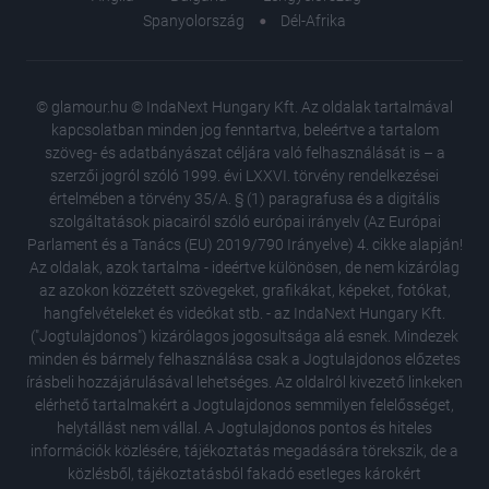
Spanyolország
Dél-Afrika
© glamour.hu © IndaNext Hungary Kft. Az oldalak tartalmával
kapcsolatban minden jog fenntartva, beleértve a tartalom
szöveg- és adatbányászat céljára való felhasználását is – a
szerzői jogról szóló 1999. évi LXXVI. törvény rendelkezései
értelmében a törvény 35/A. § (1) paragrafusa és a digitális
szolgáltatások piacairól szóló európai irányelv (Az Európai
Parlament és a Tanács (EU) 2019/790 Irányelve) 4. cikke alapján!
Az oldalak, azok tartalma - ideértve különösen, de nem kizárólag
az azokon közzétett szövegeket, grafikákat, képeket, fotókat,
hangfelvételeket és videókat stb. - az IndaNext Hungary Kft.
("Jogtulajdonos") kizárólagos jogosultsága alá esnek. Mindezek
minden és bármely felhasználása csak a Jogtulajdonos előzetes
írásbeli hozzájárulásával lehetséges. Az oldalról kivezető linkeken
elérhető tartalmakért a Jogtulajdonos semmilyen felelősséget,
helytállást nem vállal. A Jogtulajdonos pontos és hiteles
Műveltsé
információk közlésére, tájékoztatás megadására törekszik, de a
leghíre
közlésből, tájékoztatásból fakadó esetleges károkért