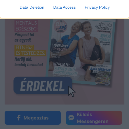
Data Deletion
Data Access
Privacy Policy
Küldés
Megosztás
Messengeren