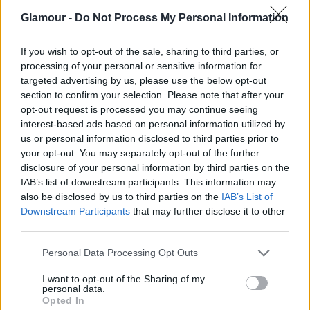
bármi jó, ahol a világ elé tárhatja magát
: színész,
Glamour -
Do Not Process My Personal Information
televíziós riporter, énekes, tanár vagy divatmodell,
szóval csupa olyan, ahol szerepelni kell. Továbbá
If you wish to opt-out of the sale, sharing to third parties, or
igen kreatív is, így a szobrászat, festészet,
processing of your personal or sensitive information for
zeneszerzés, ruhatervezés szintén opció lehet.
targeted advertising by us, please use the below opt-out
Másik vonal, amin el lehet indulni, az
a tekintély
section to confirm your selection. Please note that after your
szeretete, így minden jó lesz, ahol hatalmat lehet
opt-out request is processed you may continue seeing
gyakorolni, mint például bíróság, jog, politika,
interest-based ads based on personal information utilized by
ügyvezető igazgató, részvényes, szóval amolyan
us or personal information disclosed to third parties prior to
your opt-out. You may separately opt-out of the further
nagy ember szeretne lenni
. Ha ezek közül egyik se,
disclosure of your personal information by third parties on the
akkor még a játékossága az, ami érdekes lehet és a
IAB’s list of downstream participants. This information may
szabadidős tevékenységek szeretete, szóval
also be disclosed by us to third parties on the
IAB’s List of
valamilyen rekreációs központban is jó lehet neki
Downstream Participants
that may further disclose it to other
elhelyezkedni.
third parties.
Please note that this website/app uses one or more Google
Personal Data Processing Opt Outs
services and may gather and store information including but
not limited to your visit or usage behaviour. You may click to
I want to opt-out of the Sharing of my
personal data.
grant or deny consent to Google and its third-party tags to
Opted In
use your data for below specified purposes in below Google