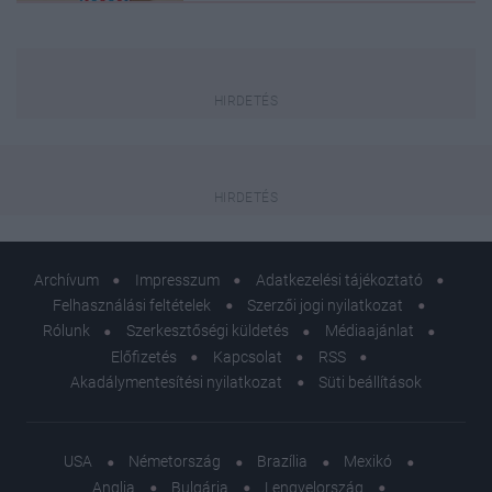
Archívum
Impresszum
Adatkezelési tájékoztató
Felhasználási feltételek
Szerzői jogi nyilatkozat
Rólunk
Szerkesztőségi küldetés
Médiaajánlat
Előfizetés
Kapcsolat
RSS
Akadálymentesítési nyilatkozat
Süti beállítások
USA
Németország
Brazília
Mexikó
Anglia
Bulgária
Lengyelország