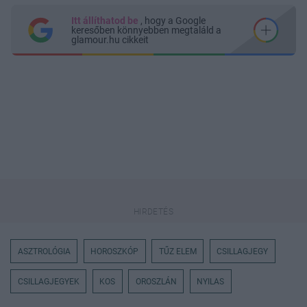
Itt állíthatod be
, hogy a Google
keresőben könnyebben megtaláld a
glamour.hu cikkeit
ASZTROLÓGIA
HOROSZKÓP
TŰZ ELEM
CSILLAGJEGY
CSILLAGJEGYEK
KOS
OROSZLÁN
NYILAS