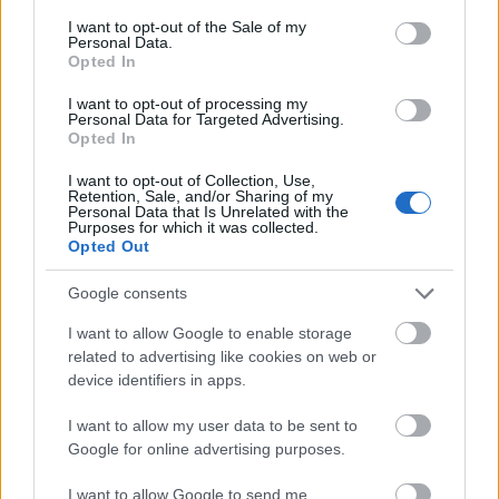
Nyilas
consent section.
I want to opt-out of the Sale of my
Personal Data.
Semmiképp ne legyen ez a munka kötött, ő
Opted In
oszthassa be a saját idejét.
Nagyon jó, ha
szórakozással vagy külfölddel kapcsolatos, mert
I want to opt-out of processing my
Personal Data for Targeted Advertising.
imád bulizni és utazni, de tanítani, magyarázni,
Opted In
szerepelni is szeret. A filozófia és az asztrológia is
I want to opt-out of Collection, Use,
közel áll hozzá, de a sport szeretete szintén.
Retention, Sale, and/or Sharing of my
Nagyon bőbeszédű néha, így az írás szintén neki
Personal Data that Is Unrelated with the
Purposes for which it was collected.
való
. Az idegenvezetőn túl olyan munkák is szóba
Opted Out
jöhetnek, ahol sokat kell jönni-menni, akár külföldre
is, mint például területi képviselő. A szórakozással
Google consents
kapcsolatban pedig minden számításba jöhet a
I want to allow Google to enable storage
pultostól kezdve a legénybúcsú szervezésen át a
related to advertising like cookies on web or
klub tulajdonosig.
device identifiers in apps.
I want to allow my user data to be sent to
Google for online advertising purposes.
I want to allow Google to send me