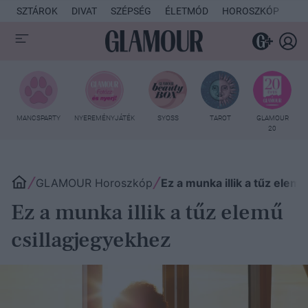
SZTÁROK
DIVAT
SZÉPSÉG
ÉLETMÓD
HOROSZKÓP
KU
MANCSPARTY
NYEREMÉNYJÁTÉK
SYOSS
TAROT
GLAMOUR
20
GLAMOUR Horoszkóp
Ez a munka illik a tűz elem
Ez a munka illik a tűz elemű
csillagjegyekhez