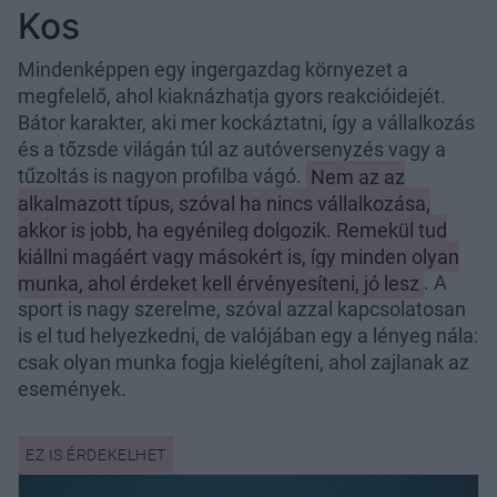
Kos
Mindenképpen egy ingergazdag környezet a
megfelelő, ahol kiaknázhatja gyors reakcióidejét.
Bátor karakter, aki mer kockáztatni, így a vállalkozás
és a tőzsde világán túl az autóversenyzés vagy a
tűzoltás is nagyon profilba vágó.
Nem az az
alkalmazott típus, szóval ha nincs vállalkozása,
akkor is jobb, ha egyénileg dolgozik. Remekül tud
kiállni magáért vagy másokért is, így minden olyan
munka, ahol érdeket kell érvényesíteni, jó lesz
. A
sport is nagy szerelme, szóval azzal kapcsolatosan
is el tud helyezkedni, de valójában egy a lényeg nála:
csak olyan munka fogja kielégíteni, ahol zajlanak az
események.