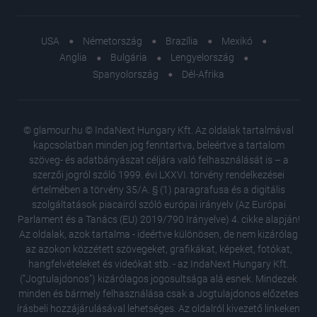
USA
Németország
Brazília
Mexikó
Anglia
Bulgária
Lengyelország
Spanyolország
Dél-Afrika
© glamour.hu © IndaNext Hungary Kft. Az oldalak tartalmával
kapcsolatban minden jog fenntartva, beleértve a tartalom
szöveg- és adatbányászat céljára való felhasználását is – a
szerzői jogról szóló 1999. évi LXXVI. törvény rendelkezései
értelmében a törvény 35/A. § (1) paragrafusa és a digitális
szolgáltatások piacairól szóló európai irányelv (Az Európai
Parlament és a Tanács (EU) 2019/790 Irányelve) 4. cikke alapján!
Az oldalak, azok tartalma - ideértve különösen, de nem kizárólag
az azokon közzétett szövegeket, grafikákat, képeket, fotókat,
hangfelvételeket és videókat stb. - az IndaNext Hungary Kft.
("Jogtulajdonos") kizárólagos jogosultsága alá esnek. Mindezek
minden és bármely felhasználása csak a Jogtulajdonos előzetes
írásbeli hozzájárulásával lehetséges. Az oldalról kivezető linkeken