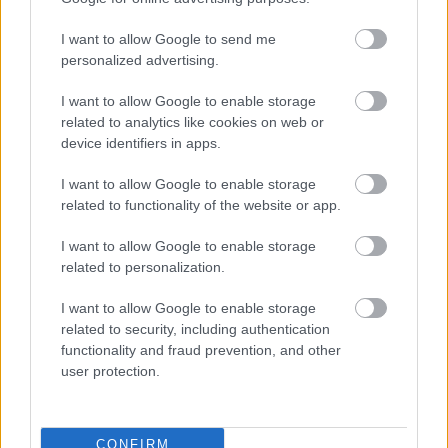
I want to allow Google to send me
personalized advertising.
I want to allow Google to enable storage
related to analytics like cookies on web or
device identifiers in apps.
I want to allow Google to enable storage
related to functionality of the website or app.
I want to allow Google to enable storage
related to personalization.
I want to allow Google to enable storage
Ezeket olvastad már?
related to security, including authentication
functionality and fraud prevention, and other
Mihályfi Luca bikinis fotói forróbbak, mint a nyár,
user protection.
nem akárhol ünnepelte szülinapját az énekesnő
Napi horoszkóp: A Vízöntőre flört vár, a Rák bízzon a
CONFIRM