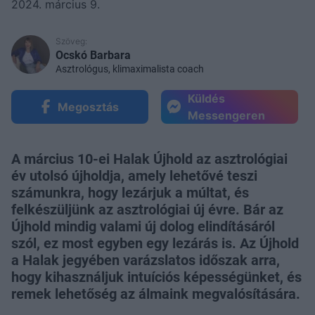
2024. március 9.
Szöveg:
Ocskó Barbara
Asztrológus, klimaximalista coach
Küldés
Megosztás
Messengeren
A március 10-ei Halak Újhold az asztrológiai
év utolsó újholdja, amely lehetővé teszi
számunkra, hogy lezárjuk a múltat, és
felkészüljünk az asztrológiai új évre. Bár az
Újhold mindig valami új dolog elindításáról
szól, ez most egyben egy lezárás is. Az Újhold
a Halak jegyében varázslatos időszak arra,
hogy kihasználjuk intuíciós képességünket, és
remek lehetőség az álmaink megvalósítására.