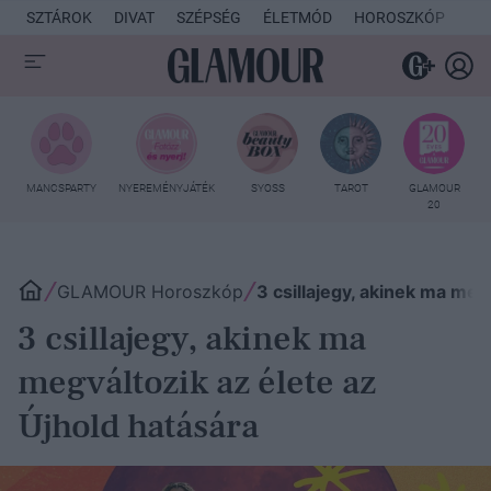
SZTÁROK
DIVAT
SZÉPSÉG
ÉLETMÓD
HOROSZKÓP
KU
MANCSPARTY
NYEREMÉNYJÁTÉK
SYOSS
TAROT
GLAMOUR
20
GLAMOUR Horoszkóp
3 csillajegy, akinek ma meg
3 csillajegy, akinek ma
megváltozik az élete az
Újhold hatására