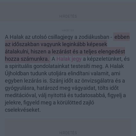
A Halak az utolsó csillagjegy a zodiákusban -
ebben
az időszakban vagyunk leginkább képesek
átalakulni, hiszen a lezárást és a teljes elengedést
hozza számunkra.
A
Halak jegy
a képzeletünket, és
a spirituális gondolatainkat testesíti meg. A Halak
Újholdban tudunk utoljára elindítani valamit, ami
egyben lezárás is. Szánj időt az önvizsgálatra és a
gyógyulásra, határozd meg vágyaidat, tölts időt
meditációval, válj nyitottá és tudatosabbá, figyelj a
jelekre, figyeld meg a körülötted zajló
cselekvéseket.