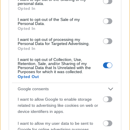
personal data.
Az Újhold a 12. házban arra ösztönöz, hogy tegyél
grant or deny consent to Google and its third-party tags to
Opted In
use your data for below specified purposes in below Google
önvizsgálatot, és indulj el a lelki megújulás útján.
consent section.
Ebben segítségedre lesz a jegyedben álló Uránusz,
I want to opt-out of the Sale of my
Personal Data.
ami kedvező fényszöget kap a két fényadótól.
Opted In
Gondolj a múltbeli tapasztalatokra, és elengedd el
I want to opt-out of processing my
azt, ami már nem szolgál téged. Uralkodó bolygód a
Personal Data for Targeted Advertising.
Vénusz a Vízöntő jegyben nyughatatlan és lázadó,
Opted In
szabad és független, használd fel az energiákat
I want to opt-out of Collection, Use,
önmagad megújulására.
Retention, Sale, and/or Sharing of my
Personal Data that Is Unrelated with the
Purposes for which it was collected.
Opted Out
Google consents
I want to allow Google to enable storage
related to advertising like cookies on web or
device identifiers in apps.
I want to allow my user data to be sent to
Google for online advertising purposes.