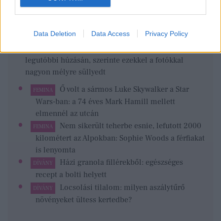
képességeiben augusztus 9-én
Nem tudnak betelni egymással: sokatmondó fotókat
osztott meg Kim Kardashianról Lewis Hamilton
Data Deletion
Data Access
Privacy Policy
Vilmos herceg felháborodott Meghan Markle
legutóbbi húzásán, szerinte ezekkel a fotókkal
nagyon mélyre süllyedt
Ő volt a sármos Luke Skywalker a Star
FEMINA
Wars-ban: a 74 éves Mark Hamill mellett
elmennél az utcán
Nem sikerült teherbe esnie, lefutott 2000
FEMINA
kilométert az Alpokban: Sophie Woods a férfiakat
is lenyomta
Házi granola fillérekből: egészséges
DÍVÁNY
recept a bolti helyett
Locsolási tilalom: milyen aszálytűrő
DÍVÁNY
növényeket ültess kertedbe?