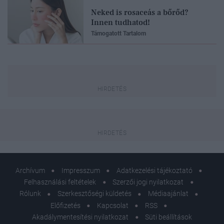
Neked is rosaceás a bőrőd?
Innen tudhatod!
Támogatott Tartalom
Archívum
Impresszum
Adatkezelési tájékoztató
Felhasználási feltételek
Szerzői jogi nyilatkozat
Rólunk
Szerkesztőségi küldetés
Médiaajánlat
Előfizetés
Kapcsolat
RSS
Akadálymentesítési nyilatkozat
Süti beállítások