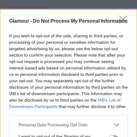
Glamour -
Do Not Process My Personal Information
If you wish to opt-out of the sale, sharing to third parties, or
processing of your personal or sensitive information for
targeted advertising by us, please use the below opt-out
section to confirm your selection. Please note that after your
opt-out request is processed you may continue seeing
interest-based ads based on personal information utilized by
us or personal information disclosed to third parties prior to
your opt-out. You may separately opt-out of the further
disclosure of your personal information by third parties on the
IAB’s list of downstream participants. This information may
Ők a legokosabb csillagjegyek az
also be disclosed by us to third parties on the
IAB’s List of
Downstream Participants
that may further disclose it to other
összes közül
third parties.
Please note that this website/app uses one or more Google
Personal Data Processing Opt Outs
Bika
services and may gather and store information including but
not limited to your visit or usage behaviour. You may click to
I want to opt-out of the Sharing of my