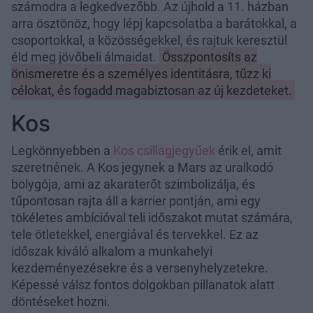
számodra a legkedvezőbb. Az újhold a 11. házban
arra ösztönöz, hogy lépj kapcsolatba a barátokkal, a
csoportokkal, a közösségekkel, és rajtuk keresztül
éld meg jövőbeli álmaidat.
Összpontosíts az
önismeretre és a személyes identitásra, tűzz ki
célokat, és fogadd magabiztosan az új kezdeteket.
Kos
Legkönnyebben a
Kos csillagjegyűek
érik el, amit
szeretnének. A Kos jegynek a Mars az uralkodó
bolygója, ami az akaraterőt szimbolizálja, és
tűpontosan rajta áll a karrier pontján, ami egy
tökéletes ambícióval teli időszakot mutat számára,
tele ötletekkel, energiával és tervekkel. Ez az
időszak kiváló alkalom a munkahelyi
kezdeményezésekre és a versenyhelyzetekre.
Képessé válsz fontos dolgokban pillanatok alatt
döntéseket hozni.