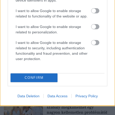
device identifiers in apps.
GYURUKOLLEKCIO
GLAMOUR
I want to allow Google to enable storage
related to functionality of the website or app.
Kövesd a Glamour cikkeit a
Google hírekben
is!
I want to allow Google to enable storage
related to personalization.
I want to allow Google to enable storage
related to security, including authentication
functionality and fraud prevention, and other
user protection.
CONFIRM
Feliratkozom
Data Deletion
Data Access
Privacy Policy
Fesztiválra készülsz? Ez a 3
szabály megkímélhet egy
nagyon kellemetlen problémától