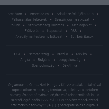
Archívum
Impresszum
Adatkezelési tájékoztató
Felhasználási feltételek
Szerzői jogi nyilatkozat
Rólunk
Szerkesztőségi küldetés
Médiaajánlat
Előfizetés
Kapcsolat
RSS
Akadálymentesítési nyilatkozat
Süti beállítások
USA
Németország
Brazília
Mexikó
Anglia
Bulgária
Lengyelország
Spanyolország
Dél-Afrika
© glamour.hu © IndaNext Hungary Kft. Az oldalak tartalmával
kapcsolatban minden jog fenntartva, beleértve a tartalom
szöveg- és adatbányászat céljára való felhasználását is – a
szerzői jogról szóló 1999. évi LXXVI. törvény rendelkezései
értelmében a törvény 35/A. § (1) paragrafusa és a digitális