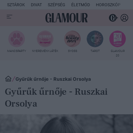
SZTÁROK
DIVAT
SZÉPSÉG
ÉLETMÓD
HOROSZKÓP
KU
MANCSPARTY
NYEREMÉNYJÁTÉK
SYOSS
TAROT
GLAMOUR
20
Gyűrűk űrnője - Ruszkai Orsolya
Gyűrűk űrnője - Ruszkai
Orsolya