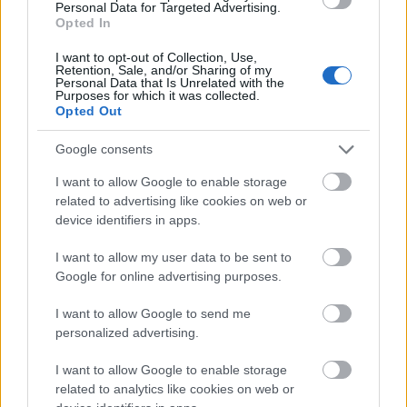
Personal Data for Targeted Advertising.
Opted In
I want to opt-out of Collection, Use,
Retention, Sale, and/or Sharing of my
Personal Data that Is Unrelated with the
Purposes for which it was collected.
Opted Out
Ruszkai Orsi
Google consents
I want to allow Google to enable storage
Küldés
related to advertising like cookies on web or
Megosztás
Messengeren
device identifiers in apps.
I want to allow my user data to be sent to
Itt állíthatod be
, hogy a Google
Google for online advertising purposes.
keresőben könnyebben megtaláld a
glamour.hu cikkeit
I want to allow Google to send me
personalized advertising.
RUSZKAI ORSI
ÉKSZERTERVEZŐ
GYŰRŰ
I want to allow Google to enable storage
related to analytics like cookies on web or
GLAMOUR WOMEN OF THE YEAR
KIEGÉSZÍTŐ TERVEZŐ