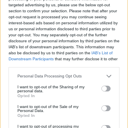
targeted advertising by us, please use the below opt-out
section to confirm your selection. Please note that after your
opt-out request is processed you may continue seeing
interest-based ads based on personal information utilized by
2014. december 16.
us or personal information disclosed to third parties prior to
your opt-out. You may separately opt-out of the further
disclosure of your personal information by third parties on the
IAB’s list of downstream participants. This information may
Küldés
Megosztás
also be disclosed by us to third parties on the
IAB’s List of
Messengeren
Downstream Participants
that may further disclose it to other
third parties.
Ruszkai Orsi vintage és magyar dizájner
Please note that this website/app uses one or more Google
Personal Data Processing Opt Outs
darabokat ötvöző stílusával (és aranyos
services and may gather and store information including but
kutyájával) megismerkedhettetek korábban
a
not limited to your visit or usage behaviour. You may click to
I want to opt-out of the Sharing of my
personal data.
Gardróbnaplóban
rusztikus gyűrűcsodái pedig
grant or deny consent to Google and its third-party tags to
Opted In
többek között
a Harper's Bazaar divatmagazin
use your data for below specified purposes in below Google
consent section.
oldalain
is szerepeltek már, és nálunk is nagy
I want to opt-out of the Sale of my
Personal Data.
kedvencek.
Opted In
I want to opt-out of processing my