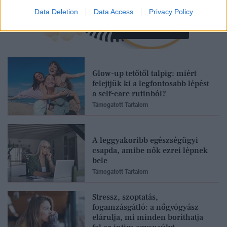
Data Deletion
Data Access
Privacy Policy
Feliratkozom
Glow-up tetőtől talpig: miért
felejtjük ki a legfontosabb lépést
a self-care rutinból?
Támogatott Tartalom
A leggyakoribb egészségügyi
csapda, amibe nők ezrei lépnek
bele
Támogatott Tartalom
Stressz, szoptatás,
fogamzásgátló: a nőgyógyász
elárulja, mi minden boríthatja