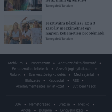
fel az intim egyensúlyt
Támogatott Tartalom
Fesztiválra készülsz? Ez a 3
szabály megkímélhet egy
nagyon kellemetlen problémától
Támogatott Tartalom
Archívum
Impresszum
Adatkezelési tájékoztató
Felhasználási feltételek
Szerzői jogi nyilatkozat
Rólunk
Szerkesztőségi küldetés
Médiaajánlat
Előfizetés
Kapcsolat
RSS
Akadálymentesítési nyilatkozat
Süti beállítások
USA
Németország
Brazília
Mexikó
Anglia
Bulgária
Lengyelország