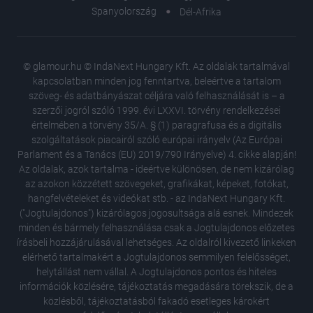
Spanyolország
Dél-Afrika
© glamour.hu © IndaNext Hungary Kft. Az oldalak tartalmával
kapcsolatban minden jog fenntartva, beleértve a tartalom
szöveg- és adatbányászat céljára való felhasználását is – a
szerzői jogról szóló 1999. évi LXXVI. törvény rendelkezései
értelmében a törvény 35/A. § (1) paragrafusa és a digitális
szolgáltatások piacairól szóló európai irányelv (Az Európai
Parlament és a Tanács (EU) 2019/790 Irányelve) 4. cikke alapján!
Az oldalak, azok tartalma - ideértve különösen, de nem kizárólag
az azokon közzétett szövegeket, grafikákat, képeket, fotókat,
hangfelvételeket és videókat stb. - az IndaNext Hungary Kft.
("Jogtulajdonos") kizárólagos jogosultsága alá esnek. Mindezek
minden és bármely felhasználása csak a Jogtulajdonos előzetes
írásbeli hozzájárulásával lehetséges. Az oldalról kivezető linkeken
elérhető tartalmakért a Jogtulajdonos semmilyen felelősséget,
helytállást nem vállal. A Jogtulajdonos pontos és hiteles
Te is ez
információk közlésére, tájékoztatás megadására törekszik, de a
élethez 
közlésből, tájékoztatásból fakadó esetleges károkért