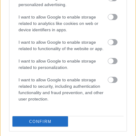
sorozatban.
personalized advertising.
Küldés
I want to allow Google to enable storage
Megosztás
Messengeren
related to analytics like cookies on web or
device identifiers in apps.
Itt állíthatod be
, hogy a Google
I want to allow Google to enable storage
keresőben könnyebben megtaláld a
glamour.hu cikkeit
related to functionality of the website or app.
I want to allow Google to enable storage
related to personalization.
GLAMOUR WOMEN OF THE YEAR
GLAMOUR
I want to allow Google to enable storage
related to security, including authentication
Kövesd a Glamour cikkeit a
Google hírekben
is!
functionality and fraud prevention, and other
user protection.
CONFIRM