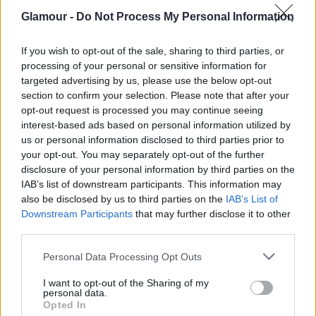
Glamour -
Do Not Process My Personal Information
2013. január 2.
If you wish to opt-out of the sale, sharing to third parties, or
processing of your personal or sensitive information for
targeted advertising by us, please use the below opt-out
Küldés
section to confirm your selection. Please note that after your
Megosztás
Messengeren
opt-out request is processed you may continue seeing
interest-based ads based on personal information utilized by
us or personal information disclosed to third parties prior to
A határon túli magyar színésznő saját
your opt-out. You may separately opt-out of the further
bevallása szerint tudatosan választotta, hogy
disclosure of your personal information by third parties on the
nem Magyarországon, hanem Szlovákiában
IAB’s list of downstream participants. This information may
végzi a főiskolát, hiszen magyar anyanyelve
also be disclosed by us to third parties on the
IAB’s List of
Downstream Participants
that may further disclose it to other
adott volt, viszont nem tartotta hátránynak, ha
third parties.
később cseh és szlovák filmekben is
szerepeltetnék. Nem is tévedett, hiszen ma
Please note that this website/app uses one or more Google
Personal Data Processing Opt Outs
már – olyan magyar filmek mellett, mint a
services and may gather and store information including but
Bakkermann, a Mázli, a Szuperbojz – cseh és
not limited to your visit or usage behaviour. You may click to
I want to opt-out of the Sharing of my
personal data.
grant or deny consent to Google and its third-party tags to
szlovák filmekben is föltűnik, és szinte
Opted In
use your data for below specified purposes in below Google