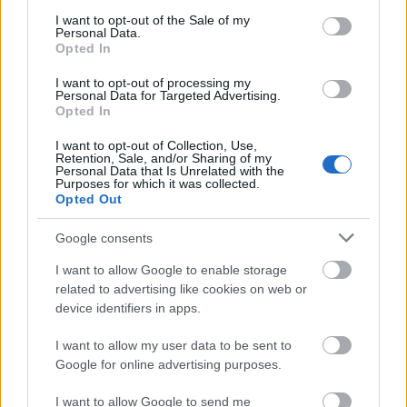
bombázzák a szerepekkel.
consent section.
I want to opt-out of the Sale of my
Personal Data.
Opted In
I want to opt-out of processing my
Personal Data for Targeted Advertising.
Vica Ki-be tawaret című filmjéért a 2010-es Magyar
Opted In
Filmszemlén elnyerte a legjobb színésznőnek járó
I want to opt-out of Collection, Use,
díjat is. Korábban több színpadi szerepben is
Retention, Sale, and/or Sharing of my
láthattuk - Tristán és Izolda, Chigaco, Sose halunk
Personal Data that Is Unrelated with the
Purposes for which it was collected.
meg – újabban azonban sokkal inkább filmes
Opted Out
karrierjére koncentrál. Tehetsége mellett a
színésznő tökéletes alakja, gyönyörű vörös haja,
Google consents
bájos, szeplős arca és mogyoróbarna szemei is
I want to allow Google to enable storage
rajongójává tették már a fél országot. Istennői bájait
related to advertising like cookies on web or
legutóbb a 2013-as cseh Pirelli naptárban
device identifiers in apps.
csodálhatjuk meg. A FilmMánia és a FilmCafé tévés
csatornákon pedig rendszeresen találkozhatunk
I want to allow my user data to be sent to
Google for online advertising purposes.
vele a FilmSzeretők című, pár perces epizódokból
álló, főként helyzetkomikumokra épülő, vígjáték-
I want to allow Google to send me