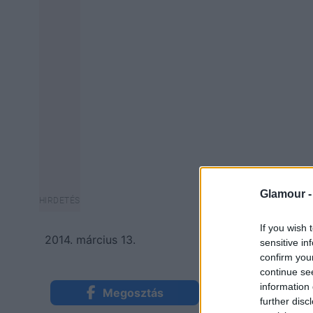
Glamour 
If you wish 
2014. március 13.
sensitive in
confirm you
continue se
information 
Megosztás
Küldés Mess
further disc