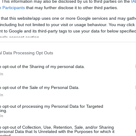
. This information may also be disclosed by us to third parties on the
IA
Participants
that may further disclose it to other third parties.
rjét építeni, aminek mára meglett
 Jelenleg a
Pompej
i című filmben
 that this website/app uses one or more Google services and may gath
including but not limited to your visit or usage behaviour. You may click 
A színésznő bájával, sokszínű
 to Google and its third-party tags to use your data for below specifi
ogle consent section.
l Data Processing Opt Outs
o opt-out of the Sharing of my personal data.
In
ning lányaként látta meg a napvilágot.
o opt-out of the Sale of my Personal Data.
ig is nagyon érdeklődött a művészetek
In
ezés nyűgözte le. Elmondása szerint
to opt-out of processing my Personal Data for Targeted
ing.
In
omantikus lélek. Nagyon hosszú
o opt-out of Collection, Use, Retention, Sale, and/or Sharing
smeretlen modellel és zenésszel. Majd
ersonal Data that Is Unrelated with the Purposes for which it
g 2012-ben szakítottak.
lected.