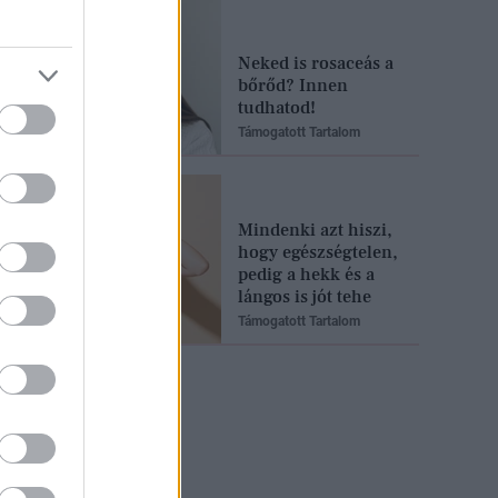
Neked is rosaceás a
bőrőd? Innen
tudhatod!
Támogatott Tartalom
Mindenki azt hiszi,
hogy egészségtelen,
pedig a hekk és a
lángos is jót tehe
Támogatott Tartalom