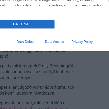
cation functionality and fraud prevention, and other user protection.
számára, megkapta első amerikai
 produkció segítségével Emily egy
ült, rá kellett jönnöm, totálisan
CONFIRM
ontos. Korábban azt gondoltam, hogy
nincs így. Az egyik barátom felhívta rá
nyukája, és ő maga is feministának
Data Deletion
Data Access
Privacy Policy
iket sokan elképzelni sem tudnak. Ez
 és örültem, hogy nem voltak önző
sznő.
 pletykák keringtek Emily Browningról,
 a valóságban csak az írónő, Stephenie
tséges főszereplő.
epét a lenyűgöző
Álomháború
című sci-
s konfliktusokra hivatkozva.
pben felbukkant, míg végül idén a
l ismert, roppant szexi Kit Harington