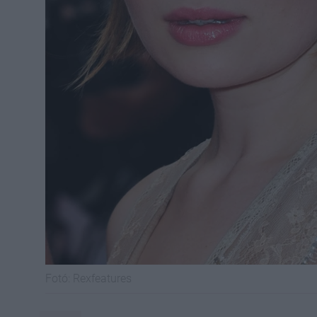
Fotó:
Rexfeatures