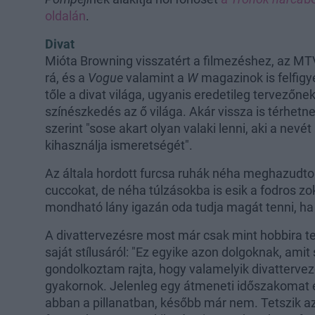
oldalán
.
Divat
Mióta Browning visszatért a filmezéshez, az MTV 
rá, és a
Vogue
valamint a
W
magazinok is felfigy
tőle a divat világa, ugyanis eredetileg tervezőnek
színészkedés az ő világa. Akár vissza is térhetn
szerint "sose akart olyan valaki lenni, aki a nevé
kihasználja ismeretségét".
Az általa hordott furcsa ruhák néha meghazudtolj
cuccokat, de néha túlzásokba is esik a fodros zok
mondható lány igazán oda tudja magát tenni, ha
A divattervezésre most már csak mint hobbira tekin
saját stílusáról: "Ez egyike azon dolgoknak, ami
gondolkoztam rajta, hogy valamelyik divatterve
gyakornok. Jelenleg egy átmeneti időszakomat é
abban a pillanatban, később már nem. Tetszik az