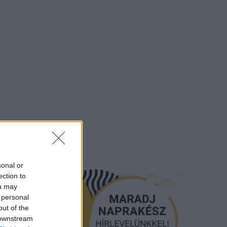
sonal or
ection to
ou may
 personal
out of the
 downstream