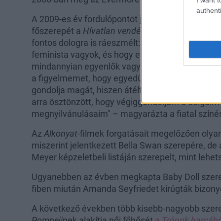
authenti
A 2009-es év fordulópontot jelentett Browning 
főszerepét a
Hívatlan vendég
című thrillerben. A
fontos dologra is ráeszmélt: "Miután a film elkész
feminista vagyok, és hogy ez az ügy mennyire f
mindannyian egyenlők vagyunk, de ez egyáltalán 
a figyelmemet, hogy egyedül nevelte fel őt az a
gondolja magát, hiszen átélt olyan dolgokat, am
arra ösztönzött, hogy végiggondoljam a dolgaim
megnyilvánulásaim" – magyarázta a fiatal színé
Az
Alkonyat
-filmek forgatásait megelőzően olyan
miszerint jelentkezett Bella Swan szerepére, de
Meyer képzeletbeli listáján szerepelt, mint lehe
Ugyanebben az évben megkapta Baby Doll szer
fiben miután Amanda Seyfriedet kirúgták bizonyo
A következő években több kisebb-nagyobb szere
Pompeji
nek alakítja női főhősét
a
Trónok harcá
bó