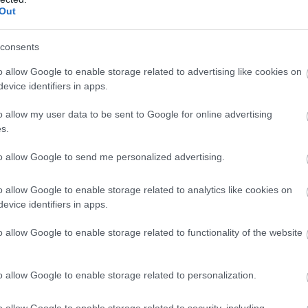
Out
g volt nyolc éves korában. Így
consents
eim nagyon aggódtak, amikor elkezdtem
o allow Google to enable storage related to advertising like cookies on
szélni. Rengeteg jó tanáccsal láttak el,
evice identifiers in apps.
k amiatt, amit mások mondanak rólam, a
uk be, ez nem könnyű, ha valaki a
o allow my user data to be sent to Google for online advertising
vissza Emily.
s.
ilmes szerepét A mennydörgés
to allow Google to send me personalized advertising.
 oldalán. Hamar a legkeresettebb
002-ben ő alakította Kate szerepét a
o allow Google to enable storage related to analytics like cookies on
n elnyerte első filmes díját, az
evice identifiers in apps.
o allow Google to enable storage related to functionality of the website
dása
című könyvadaptációban Violet
oldalán játszhatott, mint amilyen Jim
o allow Google to enable storage related to personalization.
ou
című videoklipjében is feltűnt.
o allow Google to enable storage related to security, including