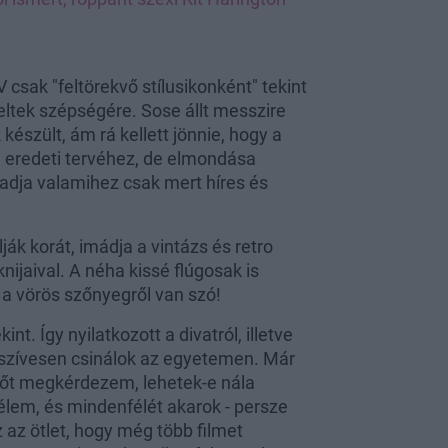
csak "feltörekvő stílusikonként" tekint
eltek szépségére. Sose állt messzire
 készült, ám rá kellett jönnie, hogy a
e eredeti tervéhez, de elmondása
t adja valamihez csak mert híres és
ák korát, imádja a vintázs és retro
nijaival. A néha kissé flúgosak is
 a vörös szőnyegről van szó!
t. Így nyilatkozott a divatról, illetve
t szívesen csinálok az egyetemen. Már
zőt megkérdezem, lehetek-e nála
lem, és mindenfélét akarok - persze
 az ötlet, hogy még több filmet