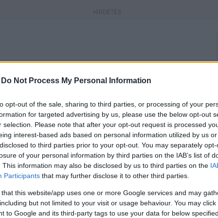
engeren
Pinterest
-
Do Not Process My Personal Information
to opt-out of the sale, sharing to third parties, or processing of your per
kedvenc énekesünk is kiadta új
formation for targeted advertising by us, please use the below opt-out s
popsztárja, és a minap ő is
r selection. Please note that after your opt-out request is processed y
ó albummal. A Maniac című lemez
eing interest-based ads based on personal information utilized by us or
kinek meghallgatnia.
disclosed to third parties prior to your opt-out. You may separately opt-
losure of your personal information by third parties on the IAB’s list of
. This information may also be disclosed by us to third parties on the
IA
Participants
that may further disclose it to other third parties.
 that this website/app uses one or more Google services and may gath
including but not limited to your visit or usage behaviour. You may click 
 to Google and its third-party tags to use your data for below specifi