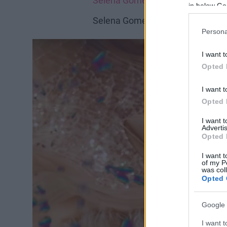
Selena Gomez új klipje egy tiszta
in below Go
Selena Gomez új klipje egy tiszta
Persona
I want t
Opted 
I want t
Opted 
I want 
Advertis
Opted 
I want t
of my P
was col
Opted 
Google 
I want t