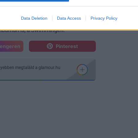
 lemeze. Ez az album a Circles nevet
Data Deletion
Data Access
Privacy Policy
 rajta a rappertől. A produceri munkát
 albumán is, a Swimmingen.
sengeren
Pinterest
nyebben megtaláld a glamour.hu