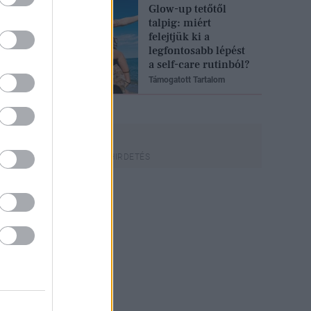
Glow-up tetőtől
talpig: miért
felejtjük ki a
legfontosabb lépést
a self-care rutinból?
Támogatott Tartalom