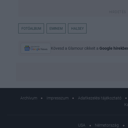
FOTÓALBUM
EMINEM
HALSEY
Kövesd a Glamour cikkeit a
Google hírekbe
Archívum
Impresszum
Adatkezelési tájékoztató
K
USA
Németország