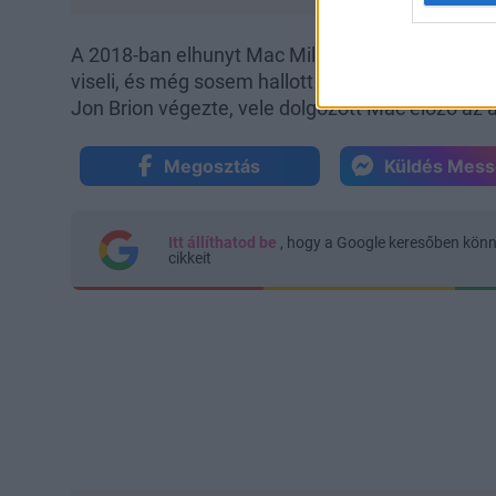
A 2018-ban elhunyt Mac Millernek is megjelent a
viseli, és még sosem hallott számok szerepelnek
Jon Brion végezte, vele dolgozott Mac előző az
Megosztás
Küldés Mes
Itt állíthatod be
, hogy a Google keresőben kön
cikkeit