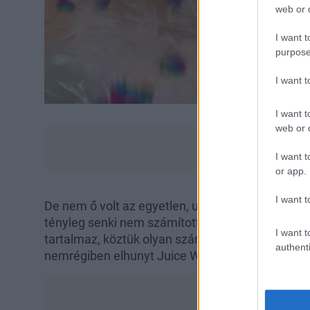
web or d
I want t
purpose
I want 
I want t
web or d
I want t
or app.
I want t
De nem ő volt az egyetlen, ugyanis Eminem is k
tényleg senki nem számított. A Music To be Mur
I want t
tartalmaz, köztük olyan számokat is, amin a rap
authenti
nemrégiben elhunyt Juice WRLD, vagy Don Tolive