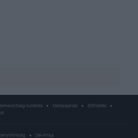
zerkesztőségi küldetés
Médiaajánlat
Előfizetés
sok
panyolország
Dél-Afrika