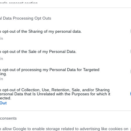
 üzenet Justin Bieberhez
ogle consent section.
 üzenet Justin Bieberhez
l Data Processing Opt Outs
o opt-out of the Sharing of my personal data.
In
o opt-out of the Sale of my Personal Data.
In
to opt-out of processing my Personal Data for Targeted
ing.
In
o opt-out of Collection, Use, Retention, Sale, and/or Sharing
ersonal Data that Is Unrelated with the Purposes for which it
lected.
Out
consents
o allow Google to enable storage related to advertising like cookies on