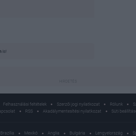
n
is!
Felhasználási feltételek
Szerzői jogi nyilatkozat
Rólunk
S
apcsolat
RSS
Akadálymentesítési nyilatkozat
Süti beállítá
Brazília
Mexikó
Anglia
Bulgária
Lengyelország
S