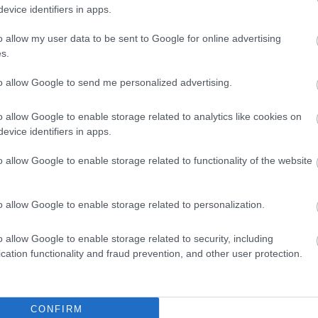
evice identifiers in apps.
o allow my user data to be sent to Google for online advertising
s.
to allow Google to send me personalized advertising.
o allow Google to enable storage related to analytics like cookies on
evice identifiers in apps.
o allow Google to enable storage related to functionality of the website
o allow Google to enable storage related to personalization.
iadott egy megleptés-lemezt, amire
dered By című alkotás 20 dalt
o allow Google to enable storage related to security, including
peren kívül még Ed Sheeran, a
cation functionality and fraud prevention, and other user protection.
r is énekel.
CONFIRM