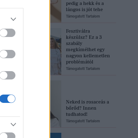
pedig a hekk és a
lángos is jót tehe
Támogatott Tartalom
Fesztiválra
készülsz? Ez a 3
szabály
megkímélhet egy
nagyon kellemetlen
problémától
Támogatott Tartalom
Neked is rosaceás a
bőrőd? Innen
tudhatod!
Támogatott Tartalom