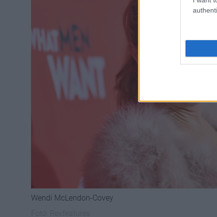
authenti
Wendi McLendon-Covey
Fotó:
Rexfeatures