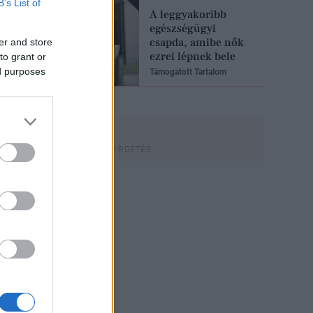
B’s List of
A leggyakoribb
egészségügyi
csapda, amibe nők
er and store
ezrei lépnek bele
to grant or
ed purposes
Támogatott Tartalom