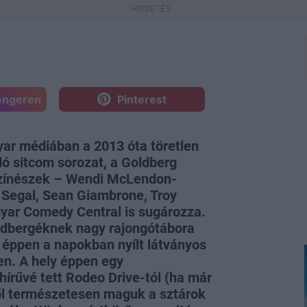
engeren
Pinterest
ar médiában a 2013 óta töretlen
dó sitcom sorozat, a Goldberg
 színészek – Wendi McLendon-
e Segal, Sean Giambrone, Troy
gyar Comedy Central is sugározza.
ldbergéknek nagy rajongótábora
l éppen a napokban nyílt látványos
ben. A hely éppen egy
ghírűvé tett Rodeo Drive-tól (ha már
ből természetesen maguk a sztárok