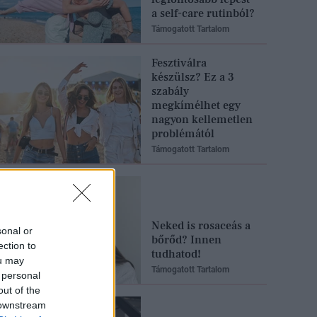
a self-care rutinból?
Támogatott Tartalom
Fesztiválra
készülsz? Ez a 3
szabály
megkímélhet egy
nagyon kellemetlen
problémától
Támogatott Tartalom
Neked is rosaceás a
sonal or
bőrőd? Innen
ection to
tudhatod!
ou may
Támogatott Tartalom
 personal
out of the
 downstream