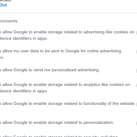
dolkozott el a színésznő. "Más
Out
őkamerás vígjátékban szerepelek. Azt
n. Amikor mozi- vagy tévéfilmet
consents
b folyamat. A sitcom-ban viszont
tékfilmeknél többször fel tudjuk venni
o allow Google to enable storage related to advertising like cookies on
g színészi oldalról a memorizálás. Nem
evice identifiers in apps.
ben tartanod vagy egy teljes történetet.
o allow my user data to be sent to Google for online advertising
 Wendi. Adódik a kérdés, hogy
s.
? A színházban. Mert azonnali
san hozzáteszi: "De mindkettőt nagyon
to allow Google to send me personalized advertising.
l." A '80-as évek Amerikájában a
farmer-neon színű széldzseki
o allow Google to enable storage related to analytics like cookies on
pzelni. A lányok egy maréknyi (neon
evice identifiers in apps.
 a féloldalra és magasra fésült fru-
o allow Google to enable storage related to functionality of the website
 éveire Wendi McLandon-Covey?
o allow Google to enable storage related to personalization.
o allow Google to enable storage related to security, including