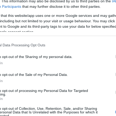
anttal hozták Bécsből a fagyasztókat a
. This information may also be disclosed by us to third parties on the
IA
Participants
that may further disclose it to other third parties.
i fotóival, a lányok pedig a Modern
at. Nem felejtettem el megkérdezni a
 that this website/app uses one or more Google services and may gath
ssza a saját '80—as éveikre...
including but not limited to your visit or usage behaviour. You may click 
 to Google and its third-party tags to use your data for below specifi
ogle consent section.
l Data Processing Opt Outs
oz, hogy Wendi McLendon-Covey neve
o opt-out of the Sharing of my personal data.
arországon is bemutatott filmben
In
een, Hello, Doris vagyok, Kavarás, Flörti
 kell a férfinak? című vígjátékban
o opt-out of the Sale of my Personal Data.
filmben szerepelt. Arról kérdeztem
In
 vígjátéksorozatban szerepet vállalni.
to opt-out of processing my Personal Data for Targeted
ing.
In
o opt-out of Collection, Use, Retention, Sale, and/or Sharing
ersonal Data that Is Unrelated with the Purposes for which it
lected.