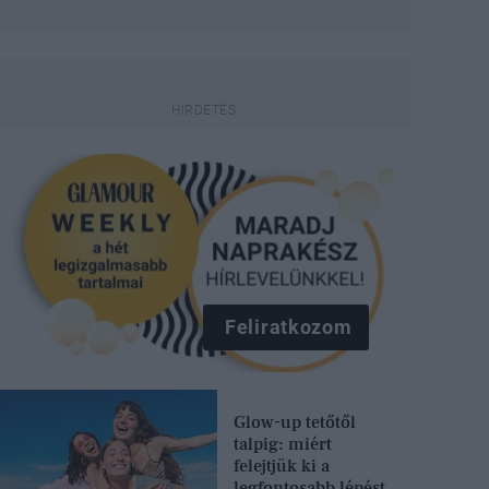
Feliratkozom
Glow-up tetőtől
talpig: miért
felejtjük ki a
legfontosabb lépést