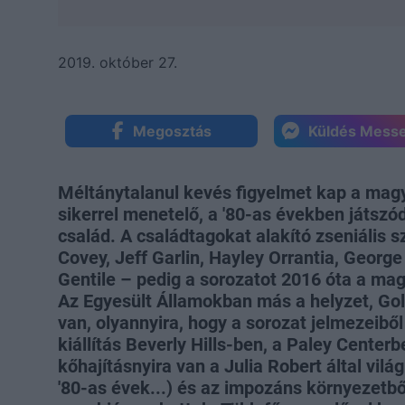
2019. október 27.
Megosztás
Küldés Mess
Méltánytalanul kevés figyelmet kap a magy
sikerrel menetelő, a '80-as években játszó
család. A családtagokat alakító zseniális
Covey, Jeff Garlin, Hayley Orrantia, Georg
Gentile – pedig a sorozatot 2016 óta a ma
Az Egyesült Államokban más a helyzet, Go
van, olyannyira, hogy a sorozat jelmezeibő
kiállítás Beverly Hills-ben, a Paley Center
kőhajításnyira van a Julia Robert által vilá
'80-as évek...) és az impozáns környezet