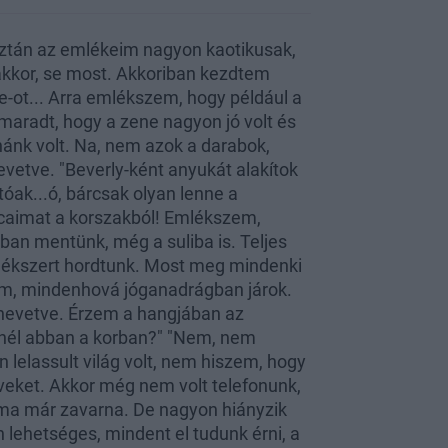
 aztán az emlékeim nagyon kaotikusak,
akkor, se most. Akkoriban kezdtem
e-ot... Arra emlékszem, hogy például a
maradt, hogy a zene nagyon jó volt és
hánk volt. Na, nem azok a darabok,
nevetve. "Beverly-ként anyukát alakítok
tóak...ó, bárcsak olyan lenne a
caimat a korszakból! Emlékszem,
an mentünk, még a suliba is. Teljes
t ékszert hordtunk. Most meg mindenki
am, mindenhová jóganadrágban járok.
ik nevetve. Érzem a hangjában az
lnél abban a korban?" "Nem, nem
lelassult világ volt, nem hiszem, hogy
éveket. Akkor még nem volt telefonunk,
 ma már zavarna. De nagyon hiányzik
 lehetséges, mindent el tudunk érni, a