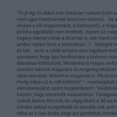
"Te jó ég! Én akkor már tinédzser voltam! Ezért
mert ugye tinédzsernek lenni nem könnyű... Se 
olvasni a női magazinokat, a Glamourt(!), a Vogu
politika egyáltalán nem érdekelt, viszont az meg
vagány elemei voltak a divatnak is, sok menő ru
amiket rajtam látsz a sorozatban...!" - fejtegeti 
és hát... azok a ruhák annyira nem irigylésre mél
szerepem, hogy újra hordhatnám a kedvenc cuc
állandóan kiöltöztünk. Mindenhová magas sarkúb
sminket raktunk magunkra és rengeteg eltúlzot
olyan slampos. Beleértve magamat is. Ellustult
Pedig milyen jó is volt kiöltözni!" – nosztalgiáz
elérzékenyülést, ezért megkérdezem: "Inkább é
hiszem, hogy szeretnék visszamenni. Túlságosan 
tudnék benne élni már, én végig éltem a '80-as 
minden sokkal nyugodtabb és lassabb volt, ami
néha az a naiv érzés, hogy azt gondoltuk, minden