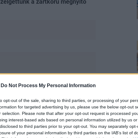
zélgettünk a zártkörű megnyitó
-
Do Not Process My Personal Information
itcomnak valóságos alapja van. A
rekkorát idézik fel az epizódok,
to opt-out of the sale, sharing to third parties, or processing of your per
ech netovábbja. A jó körülmények közt
formation for targeted advertising by us, please use the below opt-out s
Adamnek valóban volt egy kamerája,
r selection. Please note that after your opt-out request is processed y
elvételeket visszanézve pattant ki a
eing interest-based ads based on personal information utilized by us or
usabb helyzetek mellett a sitcom
disclosed to third parties prior to your opt-out. You may separately opt-
lmúltba, azokba a '80-as évekbe, amikor
losure of your personal information by third parties on the IAB’s list of