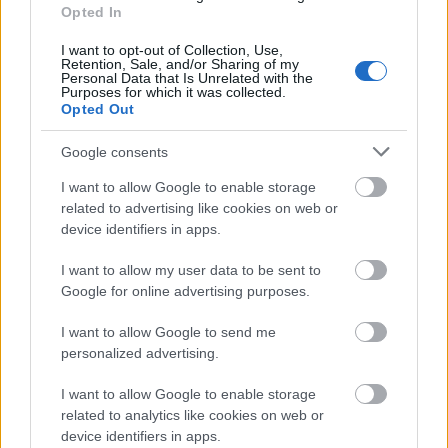
Opted In
Adam Driver legutóbb a Ridley Scott rendezésében
készült
Gucci-házban
játszott el egy idősebb olasz
I want to opt-out of Collection, Use,
Retention, Sale, and/or Sharing of my
férfit, amikor a 46 évesen meggyilkolt Maurizio
Personal Data that Is Unrelated with the
Gucci szerepébe bújt, ezúttal azonban sokkal
Purposes for which it was collected.
Opted Out
látványosabb transzformáción ment keresztül,
olyannyira, hogy hunyorognunk kellet, hogy
Google consents
felismerjük őt a képeken:
I want to allow Google to enable storage
related to advertising like cookies on web or
device identifiers in apps.
I want to allow my user data to be sent to
Google for online advertising purposes.
I want to allow Google to send me
personalized advertising.
Ha te sem tudod levenni a
I want to allow Google to enable storage
szemed a képernyőről:
related to analytics like cookies on web or
device identifiers in apps.