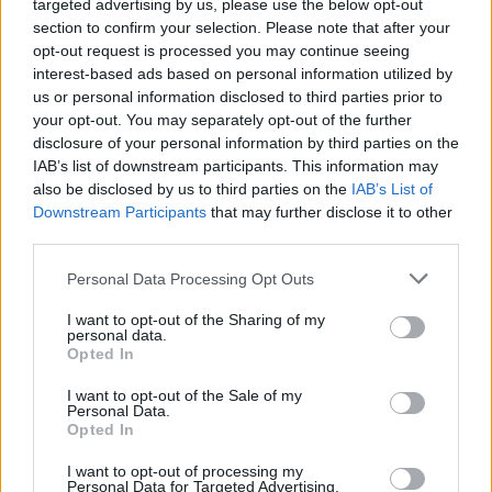
targeted advertising by us, please use the below opt-out
Emily Ratajkowski dühös kritikával
section to confirm your selection. Please note that after your
illette a Blonde című filmet
opt-out request is processed you may continue seeing
interest-based ads based on personal information utilized by
us or personal information disclosed to third parties prior to
your opt-out. You may separately opt-out of the further
A csodás Penélope Cruzt Ferrari felesége, Laura
disclosure of your personal information by third parties on the
Ferrari szerepében láthatjuk majd, míg a férfi
IAB’s list of downstream participants. This information may
szeretőjét Shailene Woodley, autóversenyző társát
also be disclosed by us to third parties on the
IAB’s List of
pedig Patrick Dempsey fogja alakítani. A Ferrarit
Downstream Participants
that may further disclose it to other
Olaszország utcáin forgatták
Brock Yates: Enzo
third parties.
Ferrari – Az ember és a gép
című könyve alapján és
Please note that this website/app uses one or more Google
Personal Data Processing Opt Outs
várhatóan 2023-ban kerül a mozikba.
services and may gather and store information including but
not limited to your visit or usage behaviour. You may click to
I want to opt-out of the Sharing of my
personal data.
grant or deny consent to Google and its third-party tags to
Opted In
use your data for below specified purposes in below Google
consent section.
I want to opt-out of the Sale of my
Personal Data.
Driver ezúttal tényleg
Opted In
felismerhetetlen
I want to opt-out of processing my
Personal Data for Targeted Advertising.