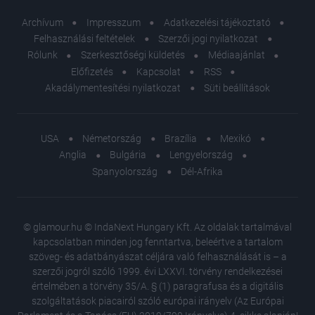
Archívum
Impresszum
Adatkezelési tájékoztató
Felhasználási feltételek
Szerzői jogi nyilatkozat
Rólunk
Szerkesztőségi küldetés
Médiaajánlat
Előfizetés
Kapcsolat
RSS
Akadálymentesítési nyilatkozat
Süti beállítások
USA
Németország
Brazília
Mexikó
Anglia
Bulgária
Lengyelország
Spanyolország
Dél-Afrika
© glamour.hu © IndaNext Hungary Kft. Az oldalak tartalmával
kapcsolatban minden jog fenntartva, beleértve a tartalom
szöveg- és adatbányászat céljára való felhasználását is – a
szerzői jogról szóló 1999. évi LXXVI. törvény rendelkezései
értelmében a törvény 35/A. § (1) paragrafusa és a digitális
szolgáltatások piacairól szóló európai irányelv (Az Európai