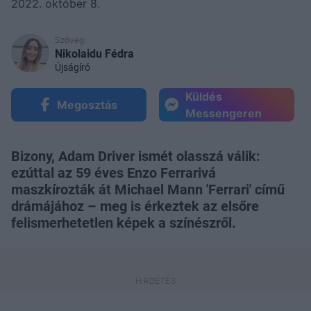
2022. október 8.
Szöveg:
Nikolaidu Fédra
Újságíró
Küldés
Megosztás
Messengeren
Bizony, Adam Driver ismét olasszá válik:
ezúttal az 59 éves Enzo Ferrarivá
maszkírozták át Michael Mann 'Ferrari' című
drámájához – meg is érkeztek az elsőre
felismerhetetlen képek a színészről.