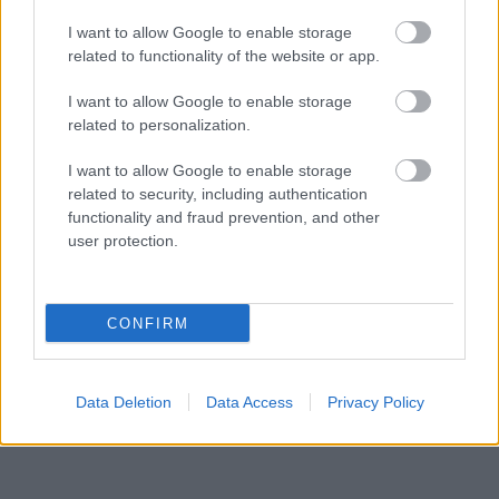
Tényleg csökken az agy szürkeállománya a túl
I want to allow Google to enable storage
sok sorozatnézéstől?
related to functionality of the website or app.
Ezekkel a titkos kódokkal éred el a Netflix teljes
kínálatát
I want to allow Google to enable storage
Izgalmas és rémisztő új sorozatokkal készül a
related to personalization.
Netflix a Halloweenre
I want to allow Google to enable storage
Küldés
related to security, including authentication
Megosztás
functionality and fraud prevention, and other
Messengeren
user protection.
Itt állíthatod be
, hogy a Google
keresőben könnyebben megtaláld a
glamour.hu cikkeit
CONFIRM
Data Deletion
Data Access
Privacy Policy