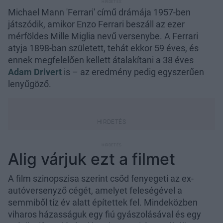
Michael Mann 'Ferrari' című drámája 1957-ben
játszódik, amikor Enzo Ferrari beszáll az ezer
mérföldes Mille Miglia nevű versenybe. A Ferrari
atyja 1898-ban született, tehát ekkor 59 éves, és
ennek megfelelően kellett átalakítani a 38 éves
Adam Drivert
is – az eredmény pedig egyszerűen
lenyűgöző.
Alig várjuk ezt a filmet
A film szinopszisa szerint csőd fenyegeti az ex-
autóversenyző cégét, amelyet feleségével a
semmiből tíz év alatt építettek fel. Mindeközben
viharos házasságuk egy fiú gyászolásával és egy