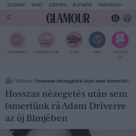
SZTÁROK
DIVAT
SZÉPSÉG
ÉLETMÓD
HOROSZKÓP
KU
MANCSPARTY
NYEREMÉNYJÁTÉK
SYOSS
TAROT
GLAMOUR
20
Kultúra
Hosszas nézegetés után sem ismertünk rá
Hosszas nézegetés után sem
ismertünk rá Adam Driverre
az új filmjében