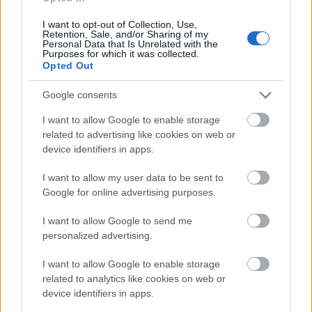
videón a gyönyörű kismama
I want to opt-out of Collection, Use,
Retention, Sale, and/or Sharing of my
Personal Data that Is Unrelated with the
Purposes for which it was collected.
Opted Out
Google consents
I want to allow Google to enable storage
related to advertising like cookies on web or
Sorsfordító hónap
device identifiers in apps.
lesz az augusztus, végre elengedheted, ami nem
szolgál - GLAMOUR
I want to allow my user data to be sent to
Google for online advertising purposes.
Személyiségteszt: most kiderül, mit
FEMINA
gondol rólad a környezeted
I want to allow Google to send me
Ki nem találod, melyik az a 6 település,
personalized advertising.
FEMINA
ahol a legtöbb 100 millió forint feletti házat
I want to allow Google to enable storage
adják el
related to analytics like cookies on web or
Te elhiszed, ami az élelmiszerek
DÍVÁNY
device identifiers in apps.
csomagolására van írva? Így ellenőrzik, valósak-e