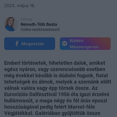
2025. május 18.
Szöveg:
Németh-Tóth Beáta
Online vezetőszerkesztő
Küldés
Megosztás
Messengeren
Emberi történetek, hihetetlen dalok, amiket
egész nyáron, vagy szerencsésebb esetben
még évekkel később is dúdolni fogunk, fiatal
tehetségek és álmok, melyek a szemünk előtt
válnak valóra vagy épp törnek össze. Az
Eurovíziós Dalfesztivál 1956 óta igazi érzelmi
hullámvasút, a maga négy és fél órás eposzi
hosszúságával pedig felért Marvel-féle
Végjátékkal. Galériában gyűjtöttük össze