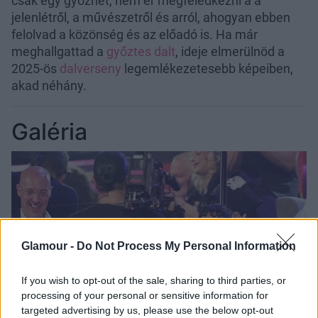
csak egy győzhet, nem ér megfeledkezni a a
jelenlétről, a művészetről és arról, ahogyan ebben
felolvad a közönség és az előadó is. Ha már
meghallgattad a
győztes dalt
, ideje elmerülnöd a
2025-ös
dalverseny
legemlékezetesebb képeiben,
akad néhány.
Galéria
Glamour -
Do Not Process My Personal Information
If you wish to opt-out of the sale, sharing to third parties, or
processing of your personal or sensitive information for
targeted advertising by us, please use the below opt-out