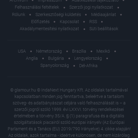
Archívum
Impresszum
Adatkezelési tájékoztató
Felhasználási feltételek
Szerzői jogi nyilatkozat
Rólunk
Szerkesztőségi küldetés
Médiaajánlat
Előfizetés
Kapcsolat
RSS
Akadálymentesítési nyilatkozat
Süti beállítások
USA
Németország
Brazília
Mexikó
Anglia
Bulgária
Lengyelország
Spanyolország
Dél-Afrika
© glamour.hu © IndaNext Hungary Kft. Az oldalak tartalmával
kapcsolatban minden jog fenntartva, beleértve a tartalom
szöveg- és adatbányászat céljára való felhasználását is – a
szerzői jogról szóló 1999. évi LXXVI. törvény rendelkezései
értelmében a törvény 35/A. § (1) paragrafusa és a digitális
szolgáltatások piacairól szóló európai irányelv (Az Európai
Parlament és a Tanács (EU) 2019/790 Irányelve) 4. cikke alapján!
Az oldalak, azok tartalma - ideértve különösen, de nem kizárólag