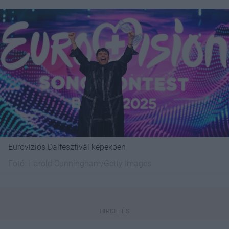
Eurovíziós Dalfesztivál képekben
Fotó:
Harold Cunningham/Getty Images