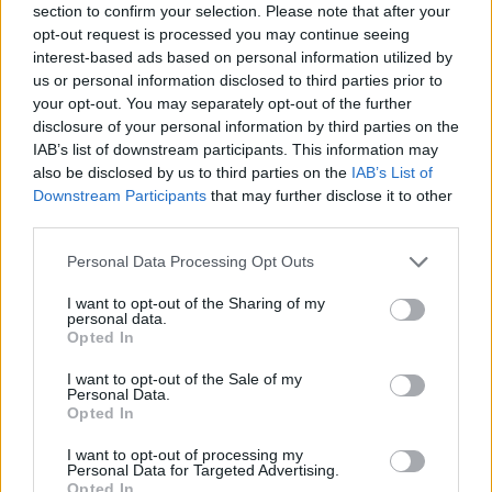
section to confirm your selection. Please note that after your
opt-out request is processed you may continue seeing
interest-based ads based on personal information utilized by
us or personal information disclosed to third parties prior to
your opt-out. You may separately opt-out of the further
+ 12
disclosure of your personal information by third parties on the
IAB’s list of downstream participants. This information may
also be disclosed by us to third parties on the
IAB’s List of
Downstream Participants
that may further disclose it to other
third parties.
Please note that this website/app uses one or more Google
Personal Data Processing Opt Outs
Ezeket olvastad már?
services and may gather and store information including but
not limited to your visit or usage behaviour. You may click to
I want to opt-out of the Sharing of my
personal data.
Palvin Barbara sugárzóan gyönyörű kismama,
grant or deny consent to Google and its third-party tags to
Opted In
meztelenfelsőben mutatta meg kerekedő pocakját a
use your data for below specified purposes in below Google
modell
consent section.
I want to opt-out of the Sale of my
Personal Data.
Nem tudnak betelni egymással: sokatmondó fotókat
Opted In
osztott meg Kim Kardashianról Lewis Hamilton
I want to opt-out of processing my
Personal Data for Targeted Advertising.
Hatalmasat nőtt Palvin Barbara babapocakja, friss
Opted In