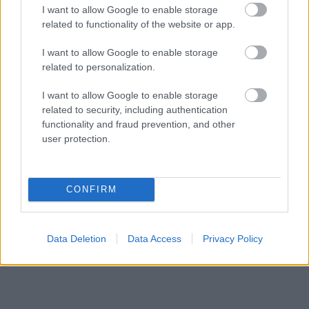
a tápértékadatok
I want to allow Google to enable storage
related to functionality of the website or app.
Kiderült: krónikus fáradtságot okozhat
DÍVÁNY
ennek a két vitaminnak a hiánya
I want to allow Google to enable storage
related to personalization.
I want to allow Google to enable storage
Küldés
Megosztás
related to security, including authentication
Messengeren
functionality and fraud prevention, and other
user protection.
Itt állíthatod be
, hogy a Google
keresőben könnyebben megtaláld a
glamour.hu cikkeit
CONFIRM
Data Deletion
Data Access
Privacy Policy