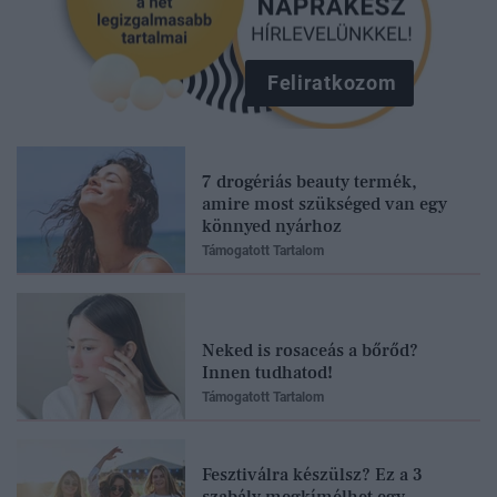
Feliratkozom
7 drogériás beauty termék,
amire most szükséged van egy
könnyed nyárhoz
Támogatott Tartalom
Neked is rosaceás a bőrőd?
Innen tudhatod!
Támogatott Tartalom
Fesztiválra készülsz? Ez a 3