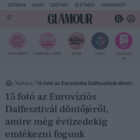
SZTÁROK
DIVAT
SZÉPSÉG
ÉLETMÓD
HOROSZKÓP
KU
MANCSPARTY
NYEREMÉNYJÁTÉK
SYOSS
TAROT
GLAMOUR
20
Kultúra
15 fotó az Eurovíziós Dalfesztivál döntőj
15 fotó az Eurovíziós
Dalfesztivál döntőjéről,
amire még évtizedekig
emlékezni fogunk