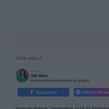
2024. május 2.
Szöveg:
Ollé Réka
kommunikációs szakember és újságíró
Megosztás
Küldés Mess
Vannak dolgok, amelyekre csak és kizáróla