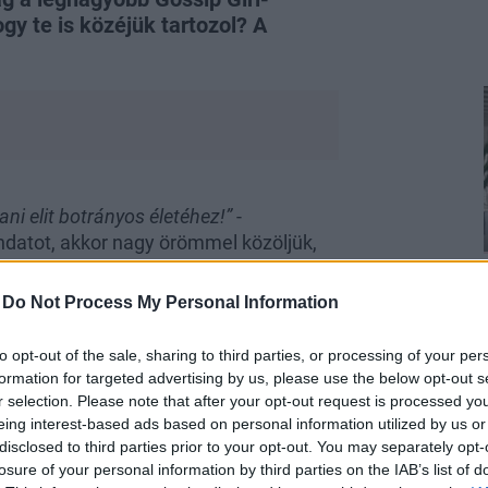
gy te is közéjük tartozol? A
ani elit botrányos életéhez!”
-
ondatot, akkor nagy örömmel közöljük,
eted, hogy minden mást is ilyen profi
pcsolatban.
-
Do Not Process My Personal Information
to opt-out of the sale, sharing to third parties, or processing of your per
formation for targeted advertising by us, please use the below opt-out s
r selection. Please note that after your opt-out request is processed y
eing interest-based ads based on personal information utilized by us or
disclosed to third parties prior to your opt-out. You may separately opt-
egnagyobb Gossip
losure of your personal information by third parties on the IAB’s list of