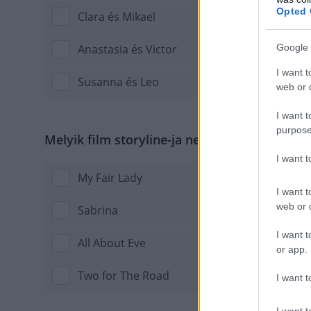
Opted 
Clara és Mikael
Anastasia és Victor
Google 
I want t
Susanna és Leo
web or d
I want t
purpose
Melyik film storyline-ja nem tűnt fel Blair á
I want 
My Fair Lady
I want t
web or d
Sabrina
I want t
All About Eve
or app.
Two for The Road
I want t
I want t