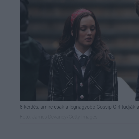
8 kérdés, amire csak a legnagyobb Gossip Girl tudják a
Fotó:
James Devaney/Getty Images