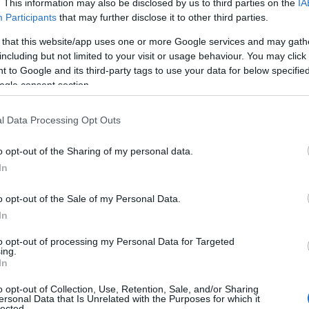
zt:
. This information may also be disclosed by us to third parties on the
IA
Participants
that may further disclose it to other third parties.
 that this website/app uses one or more Google services and may gath
including but not limited to your visit or usage behaviour. You may click 
 to Google and its third-party tags to use your data for below specifi
ogle consent section.
l Data Processing Opt Outs
o opt-out of the Sharing of my personal data.
In
o opt-out of the Sale of my Personal Data.
In
to opt-out of processing my Personal Data for Targeted
ing.
In
o opt-out of Collection, Use, Retention, Sale, and/or Sharing
ersonal Data that Is Unrelated with the Purposes for which it
lected.