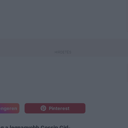
engeren
Pinterest
g a legnagyobb Gossip Girl-