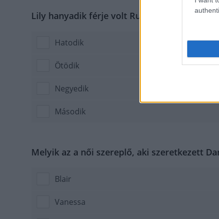
authenti
Lily hanyadik férje volt Rufus?
Hatodik
Ötödik
Negyedik
Második
Melyik az a női szereplő, aki szeretkezett Da
Blair
Vanessa