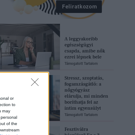
Feliratkozom
A leggyakoribb
egészségügyi
csapda, amibe nők
ezrei lépnek bele
Támogatott Tartalom
Stressz, szoptatás,
fogamzásgátló: a
nőgyógyász
elárulja, mi minden
sonal or
boríthatja fel az
ection to
intim egyensúlyt
ou may
Támogatott Tartalom
 personal
out of the
Fesztiválra
 downstream