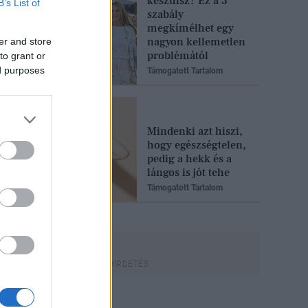
készülsz? Ez a 3
B’s List of
szabály
megkímélhet egy
nagyon kellemetlen
er and store
problémától
to grant or
ed purposes
Támogatott Tartalom
Mindenki azt hiszi,
hogy egészségtelen,
pedig a hekk és a
lángos is jót tehe
Támogatott Tartalom