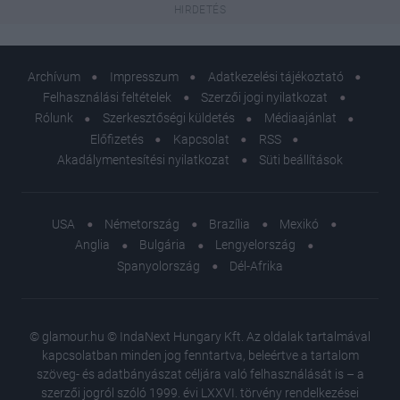
Archívum
Impresszum
Adatkezelési tájékoztató
Felhasználási feltételek
Szerzői jogi nyilatkozat
Rólunk
Szerkesztőségi küldetés
Médiaajánlat
Előfizetés
Kapcsolat
RSS
Akadálymentesítési nyilatkozat
Süti beállítások
USA
Németország
Brazília
Mexikó
Anglia
Bulgária
Lengyelország
Spanyolország
Dél-Afrika
© glamour.hu © IndaNext Hungary Kft. Az oldalak tartalmával
kapcsolatban minden jog fenntartva, beleértve a tartalom
szöveg- és adatbányászat céljára való felhasználását is – a
szerzői jogról szóló 1999. évi LXXVI. törvény rendelkezései