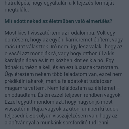
hátralépés, hogy egyáltalán a kifejezés formáját
megtaláld.
Mit adott neked az életműben való elmerülés?
Most kicsit visszatértem az irodalomba. Volt egy
döntésem, hogy az egyéni karrieremet építem, vagy
más utat választok. Író nem úgy lesz valaki, hogy az
olvasói azt mondják rá, vagy hogy otthon ül a kis
kardigánjában és ír, miközben kint esik a hó. Egy
írónak turnéznia kell, és én ezt luxusnak tartottam.
Úgy éreztem nekem több feladatom van, ezzel nem
prédikálni akarok, mert a feladatokat tudatosan
magamra vettem. Nem feláldoztam az életemet –
én odaadtam. És én ezzel teljesen rendben vagyok.
Ezzel együtt mondom azt, hogy nagyon jó most
visszatérni. Rajta vagyok az úton, amiben ki tudok
teljesedni. Sok olyan visszajelzésem van, hogy az
alapítvánnyal a munkánk sorsfordító tud lenni.