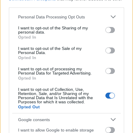
volt, de mégis tudott élni, jót tenni, olyan
third parties.
csapásirányt nyitni a nőknek, amit ma már
Please note that this website/app uses one or more Google
alapként kezelünk.
Personal Data Processing Opt Outs
services and may gather and store information including but
És pontosan ezért lett trilógia. 1919-ig tart az első
not limited to your visit or usage behaviour. You may click to
I want to opt-out of the Sharing of my
personal data.
grant or deny consent to Google and its third-party tags to
rész, kiskorától kezdődig egészen addig tart, amíg
Opted In
use your data for below specified purposes in below Google
férjhez kényszerítik.És ebben az időszakban is
consent section.
I want to opt-out of the Sale of my
mennyi minden történik! A felvilágosodás, a
Personal Data.
találmányok kora, a modernitás, a századforduló
Opted In
kísérletező irányzatai, a kultúra kibontakozása.
I want to opt-out of processing my
Ahogyan a háborúba, az acsargó villongásba
Personal Data for Targeted Advertising.
belecsúszott az ország majd a teljes világ, és ebben
Opted In
a helyzetben milyen könnyen elveszítjük a kontrollt
I want to opt-out of Collection, Use,
az életünk fölött és a valóságérzetünket. De Tüdős
Retention, Sale, and/or Sharing of my
Personal Data that Is Unrelated with the
életéből látszik, hogy akár mekkora a káosz, nem
Purposes for which it was collected.
mindegy, hogy hogyan viselkedünk ebben a
Opted Out
történetben, mert nem mindegy hogyan hatunk a
Google consents
környezetünkre. És bár csak makroszinten tudjuk
befolyásolni az eseményeket, de ezek mind
I want to allow Google to enable storage