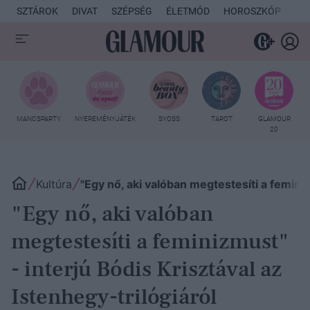
SZTÁROK
DIVAT
SZÉPSÉG
ÉLETMÓD
HOROSZKÓP
KU
MANCSPARTY
NYEREMÉNYJÁTÉK
SYOSS
TAROT
GLAMOUR
20
Kultúra
"Egy nő, aki valóban megtestesíti a feminiz
"Egy nő, aki valóban
megtestesíti a feminizmust"
- interjú Bódis Krisztával az
Istenhegy-trilógiáról