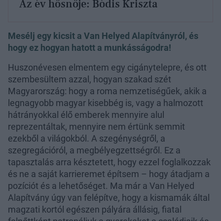
Az év hősnője: Bódis Kriszta
Mesélj egy kicsit a Van Helyed Alapítványról, és
hogy ez hogyan hatott a munkásságodra!
Huszonévesen elmentem egy cigánytelepre, és ott
szembesültem azzal, hogyan szakad szét
Magyarország: hogy a roma nemzetiségűek, akik a
legnagyobb magyar kisebbég is, vagy a halmozott
hátrányokkal élő emberek mennyire alul
reprezentáltak, mennyire nem értünk semmit
ezekből a világokból. A szegénységről, a
szegregációról, a megbélyegzettségről. Ez a
tapasztalás arra késztetett, hogy ezzel foglalkozzak
és ne a saját karrieremet építsem – hogy átadjam a
pozíciót és a lehetőséget. Ma már a Van Helyed
Alapítvány úgy van felépítve, hogy a kismamák által
magzati kortól egészen pályára állásig, fiatal