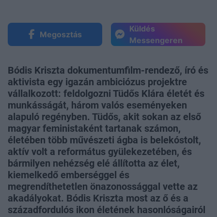
Küldés
Megosztás
Messengeren
Bódis Kriszta dokumentumfilm-rendező, író és
aktivista egy igazán ambiciózus projektre
vállalkozott: feldolgozni Tüdős Klára életét és
munkásságát, három valós eseményeken
alapuló regényben. Tüdős, akit sokan az első
magyar feministaként tartanak számon,
életében több művészeti ágba is belekóstolt,
aktív volt a református gyülekezetében, és
bármilyen nehézség elé állította az élet,
kiemelkedő emberséggel és
megrendíthetetlen önazonossággal vette az
akadályokat. Bódis Kriszta most az ő és a
századfordulós ikon életének hasonlóságairól