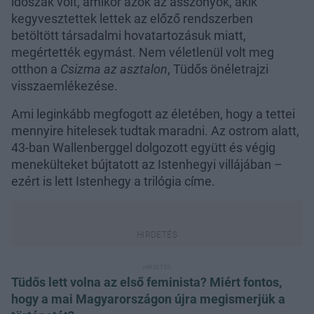
időszak volt, amikor azok az asszonyok, akik
kegyvesztettek lettek az előző rendszerben
betöltött társadalmi hovatartozásuk miatt,
megértették egymást. Nem véletlenül volt meg
otthon a
Csizma az asztalon
, Tüdős önéletrajzi
visszaemlékezése.
Ami leginkább megfogott az életében, hogy a tettei
mennyire hitelesek tudtak maradni. Az ostrom alatt,
43-ban Wallenberggel dolgozott együtt és végig
menekülteket bújtatott az Istenhegyi villájában –
ezért is lett Istenhegy a trilógia címe.
Tüdős lett volna az első feminista? Miért fontos,
hogy a mai Magyarországon újra megismerjük a