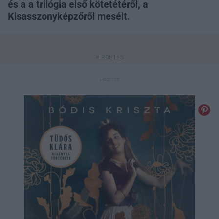
és a a trilógia első kötetétéről, a
Kisasszonyképzőről mesélt.