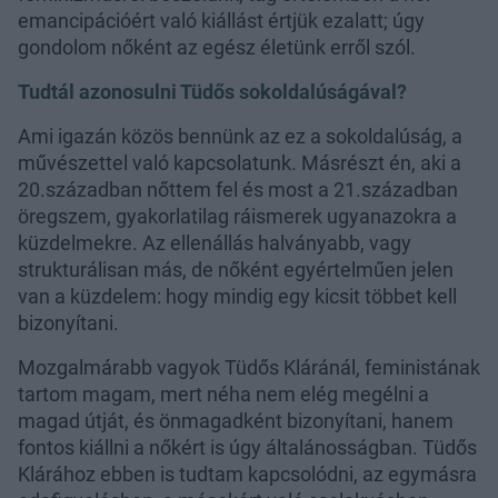
emancipációért való kiállást értjük ezalatt; úgy
gondolom nőként az egész életünk erről szól.
Tudtál azonosulni Tüdős sokoldalúságával?
Ami igazán közös bennünk az ez a sokoldalúság, a
művészettel való kapcsolatunk. Másrészt én, aki a
20.században nőttem fel és most a 21.században
öregszem, gyakorlatilag ráismerek ugyanazokra a
küzdelmekre. Az ellenállás halványabb, vagy
strukturálisan más, de nőként egyértelműen jelen
van a küzdelem: hogy mindig egy kicsit többet kell
bizonyítani.
Mozgalmárabb vagyok Tüdős Kláránál, feministának
tartom magam, mert néha nem elég megélni a
magad útját, és önmagadként bizonyítani, hanem
fontos kiállni a nőkért is úgy általánosságban. Tüdős
Klárához ebben is tudtam kapcsolódni, az egymásra