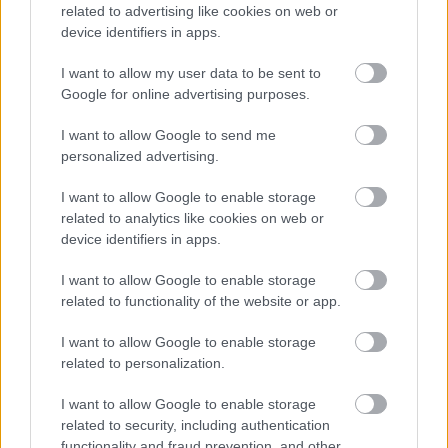
összeadódnak, hiszen az egyénfejlődés
related to advertising like cookies on web or
szempontjából fontos: Hogyan lesz valakiből valaki?
device identifiers in apps.
Akkor ő egy modern példakép, száz évvel
I want to allow my user data to be sent to
korábbról.
Google for online advertising purposes.
A könyv végén fel is tesszük a kérdést, hogy akkor
I want to allow Google to send me
personalized advertising.
tulajdonképpen ki volt ő? Divatdiktátor? Táncosnő?
Író? A helyes válasz pedig az, hogy egyik sem, de
I want to allow Google to enable storage
tulajdonképpen mindegyik. Az az elképesztően
related to analytics like cookies on web or
érdekes, hogy ő hogyan vált ezekké.
device identifiers in apps.
I want to allow Google to enable storage
related to functionality of the website or app.
I want to allow Google to enable storage
related to personalization.
I want to allow Google to enable storage
related to security, including authentication
functionality and fraud prevention, and other