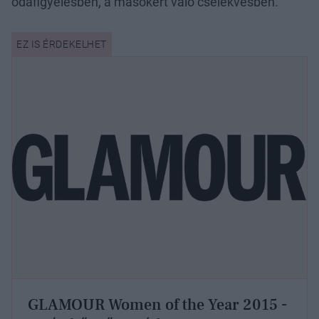
odafigyelésben, a másokért való cselekvésben.
GLAMOUR Women of the Year 2015 -