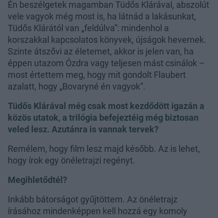
Én beszélgetek magamban Tüdős Klárával, abszolút
vele vagyok még most is, ha látnád a lakásunkat,
Tüdős Klárától van „feldúlva”: mindenhol a
korszakkal kapcsolatos könyvek, újságok hevernek.
Szinte átszővi az életemet, akkor is jelen van, ha
éppen utazom Ózdra vagy teljesen mást csinálok –
most értettem meg, hogy mit gondolt Flaubert
azalatt, hogy „Bovaryné én vagyok”.
Tüdős Klárával még csak most kezdődött igazán a
közös utatok, a trilógia befejeztéig még biztosan
veled lesz. Azutánra is vannak tervek?
Remélem, hogy film lesz majd később. Az is lehet,
hogy írok egy önéletrajzi regényt.
Megihletődtél?
Inkább bátorságot gyűjtöttem. Az önéletrajz
írásához mindenképpen kell hozzá egy komoly