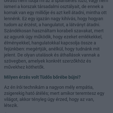
olvasó nem tudja mi az a splansetes fűző, vagy nem
ismeri a korszak társadalmi osztályait, de ennek a
kornak van egy milliője és azt kell átadni, mintha ott
lennénk. Ez egy igazán nagy kihívás, hogy hogyan
tudom az érzést, a hangulatot, a látványt átadni.
Szándékosan használtam korabeli szavakat, mert
az agyunk úgy működik, hogy ezeket emlékekkel,
élményekkel, hangulatokkal kapcsolja össze a
fejünkben: megértjük, anélkül, hogy tudnánk mit
jelent. De olyan utalások és áthallások vannak a
szövegben, amelyek konkrét szerzőkhöz és
művekhez köthetők.
Milyen érzés volt Tüdős bőrébe bújni?
Az én írói technikám a nagyon mély empátia,
zsigerekig ható átélés; mert amikor teremtesz egy
világot, akkor tényleg úgy érzed, hogy az van,
létezik.