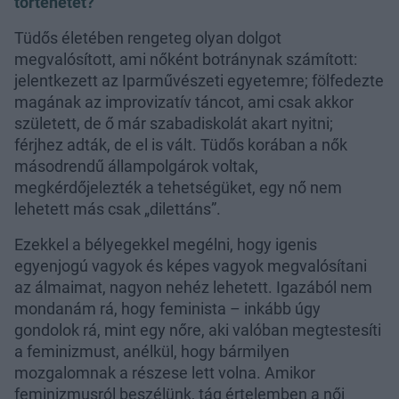
történetét?
Tüdős életében rengeteg olyan dolgot
megvalósított, ami nőként botránynak számított:
jelentkezett az Iparművészeti egyetemre; fölfedezte
magának az improvizatív táncot, ami csak akkor
született, de ő már szabadiskolát akart nyitni;
férjhez adták, de el is vált. Tüdős korában a nők
másodrendű állampolgárok voltak,
megkérdőjelezték a tehetségüket, egy nő nem
lehetett más csak „dilettáns”.
Ezekkel a bélyegekkel megélni, hogy igenis
egyenjogú vagyok és képes vagyok megvalósítani
az álmaimat, nagyon nehéz lehetett. Igazából nem
mondanám rá, hogy feminista – inkább úgy
gondolok rá, mint egy nőre, aki valóban megtestesíti
a feminizmust, anélkül, hogy bármilyen
mozgalomnak a részese lett volna. Amikor
feminizmusról beszélünk, tág értelemben a női