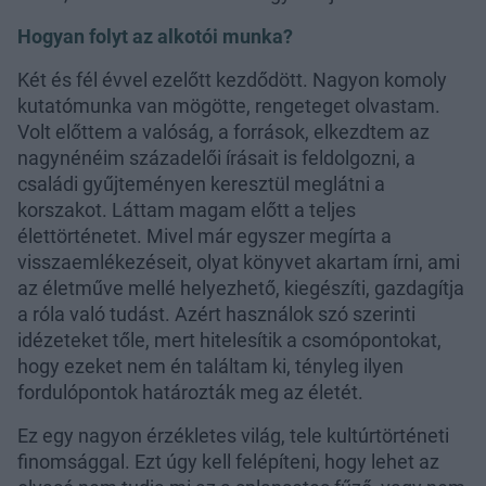
Hogyan folyt az alkotói munka?
Két és fél évvel ezelőtt kezdődött. Nagyon komoly
kutatómunka van mögötte, rengeteget olvastam.
Volt előttem a valóság, a források, elkezdtem az
nagynénéim századelői írásait is feldolgozni, a
családi gyűjteményen keresztül meglátni a
korszakot. Láttam magam előtt a teljes
élettörténetet. Mivel már egyszer megírta a
visszaemlékezéseit, olyat könyvet akartam írni, ami
az életműve mellé helyezhető, kiegészíti, gazdagítja
a róla való tudást. Azért használok szó szerinti
idézeteket tőle, mert hitelesítik a csomópontokat,
hogy ezeket nem én találtam ki, tényleg ilyen
fordulópontok határozták meg az életét.
Ez egy nagyon érzékletes világ, tele kultúrtörténeti
finomsággal. Ezt úgy kell felépíteni, hogy lehet az