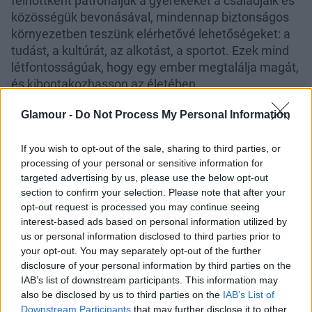
felnőttként patronáljuk a gyerekeket a családjaik és
közösségük bevonásával, mindennap biztonságos
környezetben teszünk elérhetővé lehetőségeket: a
tudást, a kultúrát, az alkotást, a sportot. Ezek mind
létfontosságúak, hogy egy ember megtalálja magát,
és kibontakozhasson az életében.
A művészetnek van társadalmi szerepe. Azoknak az
Glamour -
Do Not Process My Personal Information
alkotói pozícióba emelése, akik nem férnek hozzá
kulturális élményekhez, elengedhetetlen ahhoz,
If you wish to opt-out of the sale, sharing to third parties, or
hogy egyenlő esélyekről beszéljünk. Mindebben
processing of your personal or sensitive information for
rokonságot érzek Tüdőssel, akinek ez a fajta
targeted advertising by us, please use the below opt-out
section to confirm your selection. Please note that after your
társadalmi felelősségvállalása az embermentésben
opt-out request is processed you may continue seeing
valósult meg.
interest-based ads based on personal information utilized by
us or personal information disclosed to third parties prior to
your opt-out. You may separately opt-out of the further
disclosure of your personal information by third parties on the
IAB’s list of downstream participants. This information may
also be disclosed by us to third parties on the
IAB’s List of
Az az időszak, amiben Tüdős élt kifejezetten terhelt
Downstream Participants
that may further disclose it to other