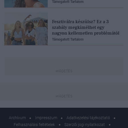
Támogatott Tartalom
Fesztiválra készülsz? Ez a 3
szabály megkímélhet egy
nagyon kellemetlen problémától
Támogatott Tartalom
Archívum
Impresszum
Adatkezelési tájékoztató
Felhasználási feltételek
Szerzői jogi nyilatkozat