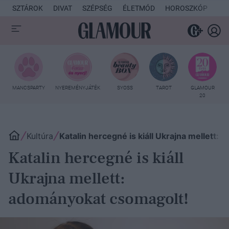
SZTÁROK
DIVAT
SZÉPSÉG
ÉLETMÓD
HOROSZKÓP
KU
MANCSPARTY
NYEREMÉNYJÁTÉK
SYOSS
TAROT
GLAMOUR
20
Kultúra
Katalin hercegné is kiáll Ukrajna mellett:
Katalin hercegné is kiáll
Ukrajna mellett:
adományokat csomagolt!