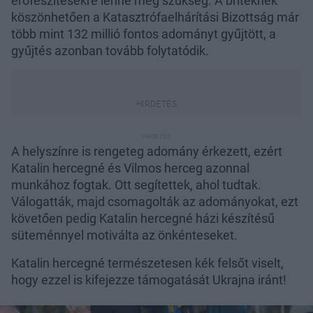
erőfeszítésekre lenne még szükség. A briteknek
köszönhetően a Katasztrófaelhárítási Bizottság már
több mint 132 millió fontos adományt gyűjtött, a
gyűjtés azonban tovább folytatódik.
A helyszínre is rengeteg adomány érkezett, ezért
Katalin hercegné és Vilmos herceg azonnal
munkához fogtak. Ott segítettek, ahol tudtak.
Válogatták, majd csomagolták az adományokat, ezt
követően pedig Katalin hercegné házi készítésű
süteménnyel motiválta az önkénteseket.
Katalin hercegné természetesen kék felsőt viselt,
hogy ezzel is kifejezze támogatását Ukrajna iránt!