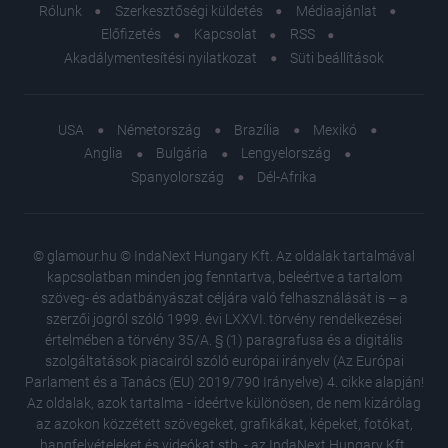
Rólunk
Szerkesztőségi küldetés
Médiaajánlat
Előfizetés
Kapcsolat
RSS
Akadálymentesítési nyilatkozat
Süti beállítások
USA
Németország
Brazília
Mexikó
Anglia
Bulgária
Lengyelország
Spanyolország
Dél-Afrika
© glamour.hu © IndaNext Hungary Kft. Az oldalak tartalmával
kapcsolatban minden jog fenntartva, beleértve a tartalom
szöveg- és adatbányászat céljára való felhasználását is – a
szerzői jogról szóló 1999. évi LXXVI. törvény rendelkezései
értelmében a törvény 35/A. § (1) paragrafusa és a digitális
szolgáltatások piacairól szóló európai irányelv (Az Európai
Parlament és a Tanács (EU) 2019/790 Irányelve) 4. cikke alapján!
Az oldalak, azok tartalma - ideértve különösen, de nem kizárólag
az azokon közzétett szövegeket, grafikákat, képeket, fotókat,
hangfelvételeket és videókat stb. - az IndaNext Hungary Kft.