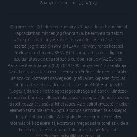
Spanyolország
Dél-Afrika
© glamour.hu © IndaNext Hungary Kft. Az oldalak tartalmával
kapcsolatban minden jog fenntartva, beleértve a tartalom
szöveg- és adatbányászat céljára való felhasználását is – a
szerzői jogról szóló 1999. évi LXXVI. törvény rendelkezései
értelmében a törvény 35/A. § (1) paragrafusa és a digitális
szolgáltatások piacairól szóló európai irányelv (Az Európai
Parlament és a Tanács (EU) 2019/790 Irányelve) 4. cikke alapján!
Az oldalak, azok tartalma - ideértve különösen, de nem kizárólag
az azokon közzétett szövegeket, grafikákat, képeket, fotókat,
hangfelvételeket és videókat stb. - az IndaNext Hungary Kft.
("Jogtulajdonos") kizárólagos jogosultsága alá esnek. Mindezek
minden és bármely felhasználása csak a Jogtulajdonos előzetes
írásbeli hozzájárulásával lehetséges. Az oldalról kivezető linkeken
elérhető tartalmakért a Jogtulajdonos semmilyen felelősséget,
helytállást nem vállal. A Jogtulajdonos pontos és hiteles
Ő itt Po
információk közlésére, tájékoztatás megadására törekszik, de a
egymás 
közlésből, tájékoztatásból fakadó esetleges károkért
A belga
felelősséget, helytállást nem vállal.