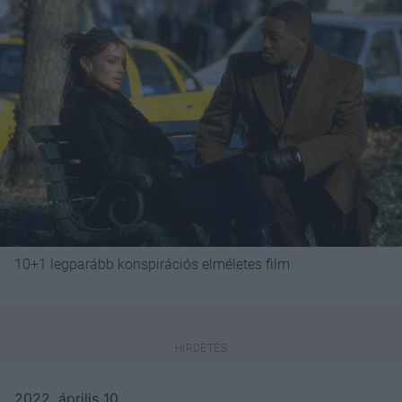
10+1 legparább konspirációs elméletes film
2022. április 10.