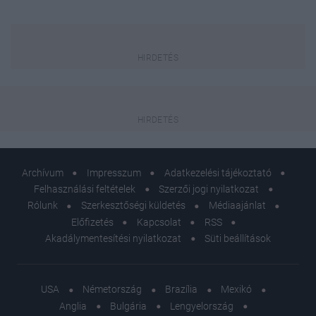
Archívum
Impresszum
Adatkezelési tájékoztató
Felhasználási feltételek
Szerzői jogi nyilatkozat
Rólunk
Szerkesztőségi küldetés
Médiaajánlat
Előfizetés
Kapcsolat
RSS
Akadálymentesítési nyilatkozat
Süti beállítások
USA
Németország
Brazília
Mexikó
Anglia
Bulgária
Lengyelország