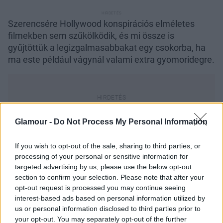
Szerencsére Hollywood konspirációs elméletes
filmekben sem szűkölködik, és mi össze is
gyűjtöttük a legizgalmasabbakat egy csokorba, ha
ma este például vágynál valami extra gyomoridegre.
Glamour -
Do Not Process My Personal Information
10+1 legparább
If you wish to opt-out of the sale, sharing to third parties, or
konspirációs elméletes film
processing of your personal or sensitive information for
targeted advertising by us, please use the below opt-out
section to confirm your selection. Please note that after your
Galéria
opt-out request is processed you may continue seeing
interest-based ads based on personal information utilized by
us or personal information disclosed to third parties prior to
your opt-out. You may separately opt-out of the further