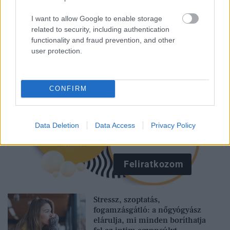
Kövesd a Glamour cikkeit a
Google hírekben
is!
I want to allow Google to enable storage
related to security, including authentication
functionality and fraud prevention, and other
user protection.
CONFIRM
Data Deletion
Data Access
Privacy Policy
Feliratkozom
Stressz, szoptatás,
fogamzásgátló: a nőgyógyász
elárulja, mi minden boríthatja