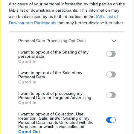
disclosure of your personal information by third parties on the
IAB’s list of downstream participants. This information may
also be disclosed by us to third parties on the
IAB’s List of
Downstream Participants
that may further disclose it to other
third parties.
Please note that this website/app uses one or more Google
Personal Data Processing Opt Outs
services and may gather and store information including but
not limited to your visit or usage behaviour. You may click to
I want to opt-out of the Sharing of my
personal data.
grant or deny consent to Google and its third-party tags to
Opted In
use your data for below specified purposes in below Google
consent section.
I want to opt-out of the Sale of my
Personal Data.
Opted In
+ 8
I want to opt-out of processing my
Personal Data for Targeted Advertising.
Opted In
I want to opt-out of Collection, Use,
Retention, Sale, and/or Sharing of my
Personal Data that Is Unrelated with the
Purposes for which it was collected.
Küldés
Opted Out
Megosztás