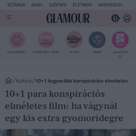
SZTÁROK
DIVAT
SZÉPSÉG
ÉLETMÓD
HOROSZKÓP
KU
MANCSPARTY
NYEREMÉNYJÁTÉK
SYOSS
TAROT
GLAMOUR
20
Kultúra
10+1 legparább konspirációs elméletes fil
10+1 para konspirációs
elméletes film: ha vágynál
egy kis extra gyomoridegre