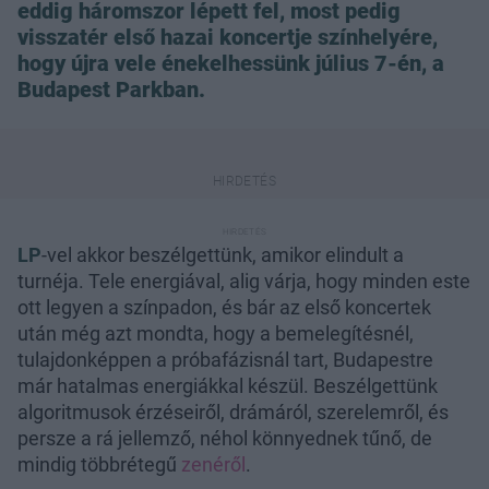
eddig háromszor lépett fel, most pedig
visszatér első hazai koncertje színhelyére,
hogy újra vele énekelhessünk július 7-én, a
Budapest Parkban.
LP
-vel akkor beszélgettünk, amikor elindult a
turnéja. Tele energiával, alig várja, hogy minden este
ott legyen a színpadon, és bár az első koncertek
után még azt mondta, hogy a bemelegítésnél,
tulajdonképpen a próbafázisnál tart, Budapestre
már hatalmas energiákkal készül. Beszélgettünk
algoritmusok érzéseiről, drámáról, szerelemről, és
persze a rá jellemző, néhol könnyednek tűnő, de
mindig többrétegű
zenéről
.