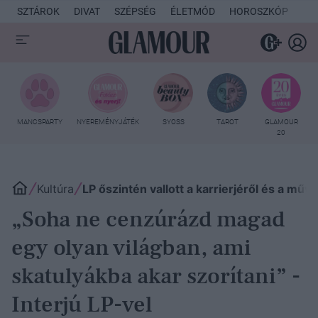
SZTÁROK
DIVAT
SZÉPSÉG
ÉLETMÓD
HOROSZKÓP
KU
MANCSPARTY
NYEREMÉNYJÁTÉK
SYOSS
TAROT
GLAMOUR
20
Kultúra
LP őszintén vallott a karrierjéről és a műv
„Soha ne cenzúrázd magad
egy olyan világban, ami
skatulyákba akar szorítani” -
Interjú LP-vel