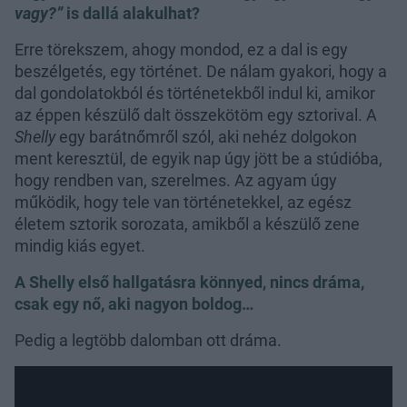
vagy?”
is dallá alakulhat?
Erre törekszem, ahogy mondod, ez a dal is egy
beszélgetés, egy történet. De nálam gyakori, hogy a
dal gondolatokból és történetekből indul ki, amikor
az éppen készülő dalt összekötöm egy sztorival. A
Shelly
egy barátnőmről szól, aki nehéz dolgokon
ment keresztül, de egyik nap úgy jött be a stúdióba,
hogy rendben van, szerelmes. Az agyam úgy
működik, hogy tele van történetekkel, az egész
életem sztorik sorozata, amikből a készülő zene
mindig kiás egyet.
A Shelly első hallgatásra könnyed, nincs dráma,
csak egy nő, aki nagyon boldog…
Pedig a legtöbb dalomban ott dráma.