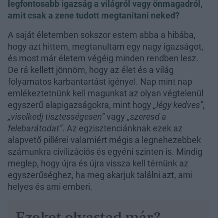
legfontosabb igazság a világról vagy önmagadról,
amit csak a zene tudott megtanítani neked?
A saját életemben sokszor estem abba a hibába,
hogy azt hittem, megtanultam egy nagy igazságot,
és most már életem végéig minden rendben lesz.
De rá kellett jönnöm, hogy az élet és a világ
folyamatos karbantartást igényel. Nap mint nap
emlékeztetnünk kell magunkat az olyan végtelenül
egyszerű alapigazságokra, mint hogy
„légy kedves”
,
„viselkedj tisztességesen”
vagy
„szeresd a
felebarátodat”
. Az egzisztenciánknak ezek az
alapvető pillérei valamiért mégis a legnehezebbek
számunkra civilizációs és egyéni szinten is. Mindig
meglep, hogy újra és újra vissza kell térnünk az
egyszerűséghez, ha meg akarjuk találni azt, ami
helyes és ami emberi.
Ezeket olvastad már?