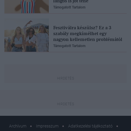
lángos is jót tehe
Támogatott Tartalom
Fesztiválra készülsz? Ez a 3
szabály megkímélhet egy
nagyon kellemetlen problémától
Támogatott Tartalom
Archívum
Impresszum
Adatkezelési tájékoztató