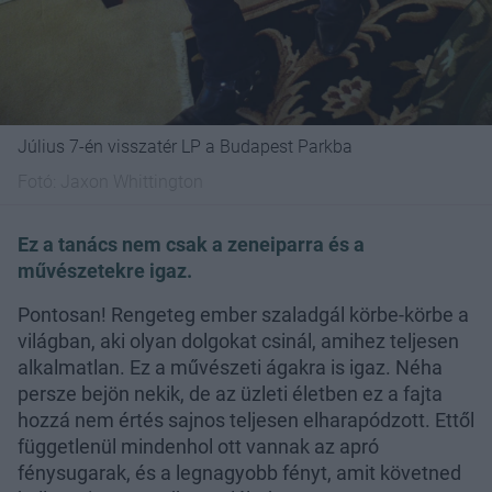
Július 7-én visszatér LP a Budapest Parkba
Fotó:
Jaxon Whittington
Ez a tanács nem csak a zeneiparra és a
művészetekre igaz.
Pontosan! Rengeteg ember szaladgál körbe-körbe a
világban, aki olyan dolgokat csinál, amihez teljesen
alkalmatlan. Ez a művészeti ágakra is igaz. Néha
persze bejön nekik, de az üzleti életben ez a fajta
hozzá nem értés sajnos teljesen elharapódzott. Ettől
függetlenül mindenhol ott vannak az apró
fénysugarak, és a legnagyobb fényt, amit követned