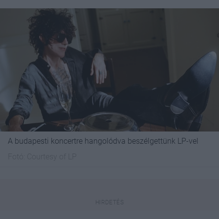
A budapesti koncertre hangolódva beszélgettünk LP-vel
Fotó:
Courtesy of LP