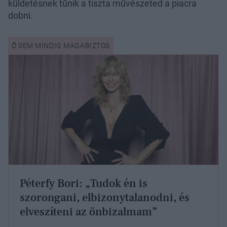
küldetésnek tűnik a tiszta művészeted a piacra
dobni.
Péterfy Bori: „Tudok én is
szorongani, elbizonytalanodni, és
elveszíteni az önbizalmam”