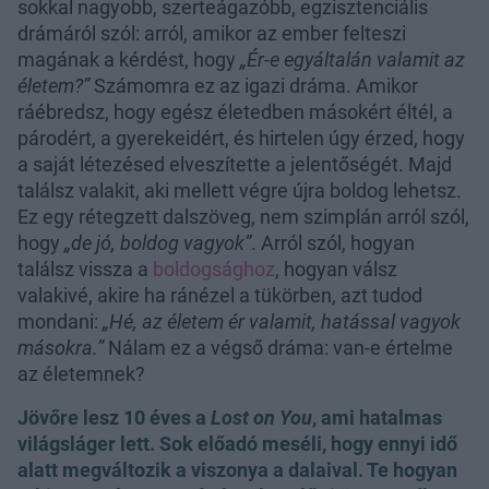
sokkal nagyobb, szerteágazóbb, egzisztenciális
drámáról szól: arról, amikor az ember felteszi
magának a kérdést, hogy
„Ér-e egyáltalán valamit az
életem?”
Számomra ez az igazi dráma. Amikor
ráébredsz, hogy egész életedben másokért éltél, a
párodért, a gyerekeidért, és hirtelen úgy érzed, hogy
a saját létezésed elveszítette a jelentőségét. Majd
találsz valakit, aki mellett végre újra boldog lehetsz.
Ez egy rétegzett dalszöveg, nem szimplán arról szól,
hogy
„de jó, boldog vagyok”
. Arról szól, hogyan
találsz vissza a
boldogsághoz
, hogyan válsz
valakivé, akire ha ránézel a tükörben, azt tudod
mondani:
„Hé, az életem ér valamit, hatással vagyok
másokra.”
Nálam ez a végső dráma: van-e értelme
az életemnek?
Jövőre lesz 10 éves a
Lost on You
, ami hatalmas
világsláger lett. Sok előadó meséli, hogy ennyi idő
alatt megváltozik a viszonya a dalaival. Te hogyan