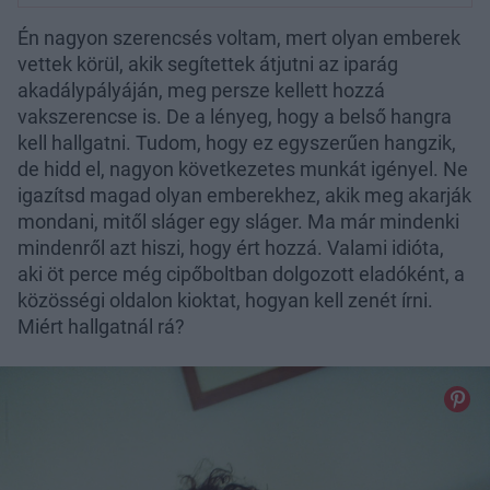
Én nagyon szerencsés voltam, mert olyan emberek
vettek körül, akik segítettek átjutni az iparág
akadálypályáján, meg persze kellett hozzá
vakszerencse is. De a lényeg, hogy a belső hangra
kell hallgatni. Tudom, hogy ez egyszerűen hangzik,
de hidd el, nagyon következetes munkát igényel. Ne
igazítsd magad olyan emberekhez, akik meg akarják
mondani, mitől sláger egy sláger. Ma már mindenki
mindenről azt hiszi, hogy ért hozzá. Valami idióta,
aki öt perce még cipőboltban dolgozott eladóként, a
közösségi oldalon kioktat, hogyan kell zenét írni.
Miért hallgatnál rá?