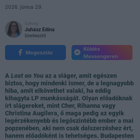
2026. június 29.
Szöveg:
Juhász Edina
Szerkesztő
Küldés
Megosztás
Messengeren
A
Lost on You
az a sláger, amit egészen
biztos, hogy mindenki ismer, de a legnagyobb
hiba, amit elkövethet valaki, ha eddig
kihagyta LP munkásságát. Olyan előadóknak
írt slágereket, mint Cher, Rihanna vagy
Christina Augilera, ő maga pedig az egyik
legérzékenyebb és legőszintébb ember a mai
popzenében, aki nem csak dalszerzéshez ért,
hanem előadóként is tehetséges. Budapesten