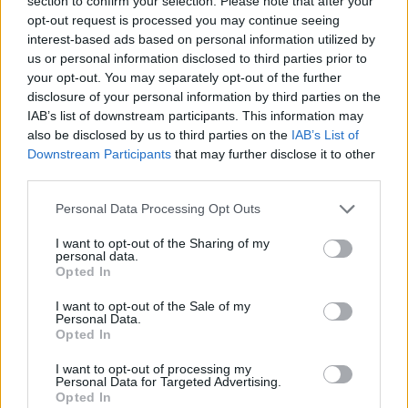
section to confirm your selection. Please note that after your
bennem, hogy van-e jogom ilyen
opt-out request is processed you may continue seeing
interest-based ads based on personal information utilized by
szerepben lenni”
us or personal information disclosed to third parties prior to
your opt-out. You may separately opt-out of the further
disclosure of your personal information by third parties on the
Pedig manapság a popslágereket gyakran
IAB’s list of downstream participants. This information may
hatalmas csapatok írják, ahol minden
also be disclosed by us to third parties on the
IAB’s List of
patikamérlegen van kiszámítva és az
Downstream Participants
that may further disclose it to other
algoritmusokra optimalizálva. Te viszont valódi
third parties.
emberi kapcsolódásokból dolgozol. Mit gondolsz,
Please note that this website/app uses one or more Google
Personal Data Processing Opt Outs
lehetséges egyáltalán valami örökérvényűt alkotni
services and may gather and store information including but
úgy, hogy valaki csak egy algoritmusnak ír?
not limited to your visit or usage behaviour. You may click to
I want to opt-out of the Sharing of my
personal data.
grant or deny consent to Google and its third-party tags to
Opted In
A helyzet az, hogy fogalmam sincs, hogyan kell
use your data for below specified purposes in below Google
algoritmusoknak zenét írni, és ezt nagyon őszintén
consent section.
I want to opt-out of the Sale of my
mondom. Olyannyira, hogy igazából azt se tudom,
Personal Data.
Opted In
pontosan mi az az algoritmus. Soha nem mentem el
vacsorázni eggyel, nem feküdtem le, nem ismerem
I want to opt-out of processing my
Personal Data for Targeted Advertising.
őket. Magamat viszont igen, a szívem ritmusát vagy
Opted In
algoritmusát ismerem, és abból dolgozom. Nekem a