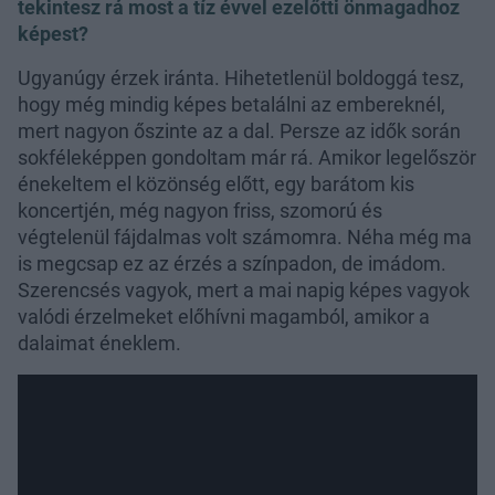
tekintesz rá most a tíz évvel ezelőtti önmagadhoz
képest?
Ugyanúgy érzek iránta. Hihetetlenül boldoggá tesz,
hogy még mindig képes betalálni az embereknél,
mert nagyon őszinte az a dal. Persze az idők során
sokféleképpen gondoltam már rá. Amikor legelőször
énekeltem el közönség előtt, egy barátom kis
koncertjén, még nagyon friss, szomorú és
végtelenül fájdalmas volt számomra. Néha még ma
is megcsap ez az érzés a színpadon, de imádom.
Szerencsés vagyok, mert a mai napig képes vagyok
valódi érzelmeket előhívni magamból, amikor a
dalaimat éneklem.