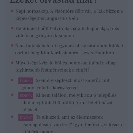
Napi horoszkóp: A Vízöntőre flört vár, a Rák bízzon a
képességeiben augusztus 9-én
Hatalmasat nőtt Palvin Barbara babapocakja, friss
videón a gyönyörű kismama
Nem tudnak betelni egymással: sokatmondó fotókat
osztott meg Kim Kardashianról Lewis Hamilton
Műveltségi kvíz: fejből és pontosan tudod a világ
leghíresebb festményeinek a címét?
Személyiségteszt: most kiderül, mit
FEMINA
gondol rólad a környezeted
Ki nem találod, melyik az a 6 település,
FEMINA
ahol a legtöbb 100 millió forint feletti házat
adják el
Te elhiszed, ami az élelmiszerek
DÍVÁNY
csomagolására van írva? Így ellenőrzik, valósak-e
a tápértékadatok