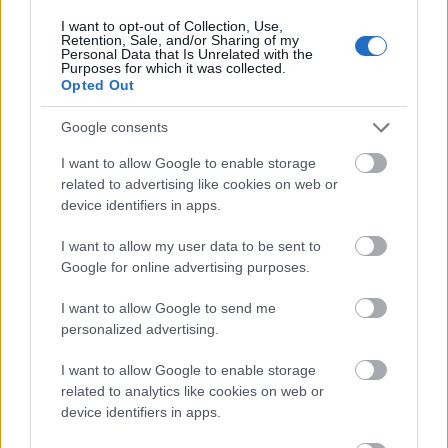
fontos az, hogy olyan dolgok jöjjenek fel a újra és
I want to opt-out of Collection, Use,
Retention, Sale, and/or Sharing of my
újra a lelkemből, amik rólam, a
barátaimról
,
Personal Data that Is Unrelated with the
Purposes for which it was collected.
ismerőseimről és emberi érzésekről szólnak.
Opted Out
Ehhez kell erő, hogy kiadd magad. Mikor a zenei
Google consents
élet legismertebb női előadóinak írtál dalokat, mit
tanultál tőlük a női erőről, és arról, hogyan lehet
I want to allow Google to enable storage
talpon maradni egy olyan zeneiparban, ami a mai
related to advertising like cookies on web or
napig erősen férfiak által dominált?
device identifiers in apps.
A zeneipar csak a jéghegy csúcsa, az egész
I want to allow my user data to be sent to
Google for online advertising purposes.
világunk, amiben élünk férfiak által dominált.
Szerintem a túléléshez tartás, méltóság és rengeteg
I want to allow Google to send me
türelem kell, hogy átnavigáld magad a hatalmon
personalized advertising.
lévők arroganciáján, akik sokszor csak azért vannak
ott, mert férfiak. Nem tehetsz mást, mint hogy nem
I want to allow Google to enable storage
állsz le, folyamatosan nagyszerű teljesítményt
related to analytics like cookies on web or
device identifiers in apps.
nyújtasz, és hű maradsz önmagadhoz meg a
művészetedhez. Az emberek véleménye meg