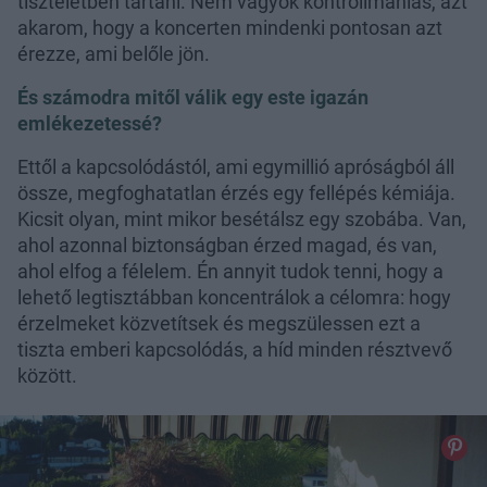
tiszteletben tartani. Nem vagyok kontrollmániás, azt
akarom, hogy a koncerten mindenki pontosan azt
érezze, ami belőle jön.
És számodra mitől válik egy este igazán
emlékezetessé?
Ettől a kapcsolódástól, ami egymillió apróságból áll
össze, megfoghatatlan érzés egy fellépés kémiája.
Kicsit olyan, mint mikor besétálsz egy szobába. Van,
ahol azonnal biztonságban érzed magad, és van,
ahol elfog a félelem. Én annyit tudok tenni, hogy a
lehető legtisztábban koncentrálok a célomra: hogy
érzelmeket közvetítsek és megszülessen ezt a
tiszta emberi kapcsolódás, a híd minden résztvevő
között.