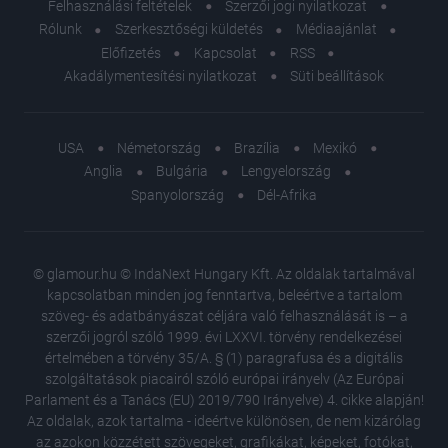
Felhasználási feltételek
Szerzői jogi nyilatkozat
Rólunk
Szerkesztőségi küldetés
Médiaajánlat
Előfizetés
Kapcsolat
RSS
Akadálymentesítési nyilatkozat
Süti beállítások
USA
Németország
Brazília
Mexikó
Anglia
Bulgária
Lengyelország
Spanyolország
Dél-Afrika
© glamour.hu © IndaNext Hungary Kft. Az oldalak tartalmával
kapcsolatban minden jog fenntartva, beleértve a tartalom
szöveg- és adatbányászat céljára való felhasználását is – a
szerzői jogról szóló 1999. évi LXXVI. törvény rendelkezései
értelmében a törvény 35/A. § (1) paragrafusa és a digitális
szolgáltatások piacairól szóló európai irányelv (Az Európai
Parlament és a Tanács (EU) 2019/790 Irányelve) 4. cikke alapján!
Az oldalak, azok tartalma - ideértve különösen, de nem kizárólag
az azokon közzétett szövegeket, grafikákat, képeket, fotókat,