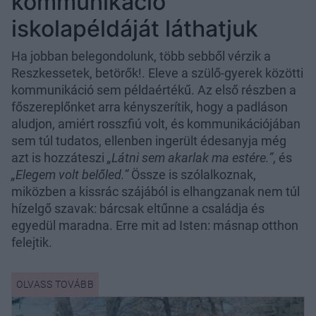
kommunikáció
iskolapéldáját láthatjuk
Ha jobban belegondolunk, több sebből vérzik a
Reszkessetek, betörők!. Eleve a szülő-gyerek közötti
kommunikáció sem példaértékű. Az első részben a
főszereplőnket arra kényszerítik, hogy a padláson
aludjon, amiért rosszfiú volt, és kommunikációjában
sem túl tudatos, ellenben ingerült édesanyja még
azt is hozzáteszi
„Látni sem akarlak ma estére.”
, és
„Elegem volt belőled.”
Össze is szólalkoznak,
miközben a kissrác szájából is elhangzanak nem túl
hízelgő szavak: bárcsak eltűnne a családja és
egyedül maradna. Erre mit ad Isten: másnap otthon
felejtik.