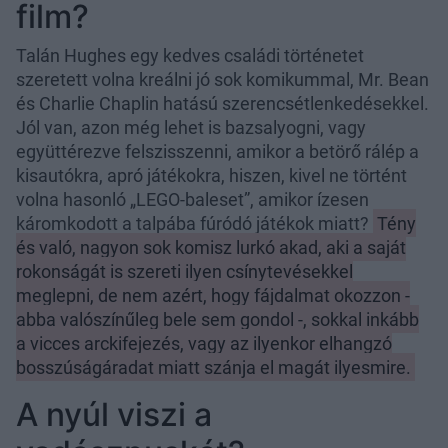
film?
Talán Hughes egy kedves családi történetet
szeretett volna kreálni jó sok komikummal, Mr. Bean
és Charlie Chaplin hatású szerencsétlenkedésekkel.
Jól van, azon még lehet is bazsalyogni, vagy
együttérezve felszisszenni, amikor a betörő rálép a
kisautókra, apró játékokra, hiszen, kivel ne történt
volna hasonló „LEGO-baleset”, amikor ízesen
káromkodott a talpába fúródó játékok miatt?
Tény
és való, nagyon sok komisz lurkó akad, aki a saját
rokonságát is szereti ilyen csínytevésekkel
meglepni, de nem azért, hogy fájdalmat okozzon -
abba valószínűleg bele sem gondol -, sokkal inkább
a vicces arckifejezés, vagy az ilyenkor elhangzó
bosszúságáradat miatt szánja el magát ilyesmire.
A nyúl viszi a