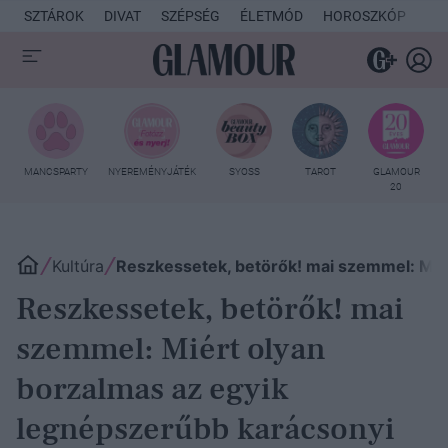
SZTÁROK
DIVAT
SZÉPSÉG
ÉLETMÓD
HOROSZKÓP
KU
MANCSPARTY
NYEREMÉNYJÁTÉK
SYOSS
TAROT
GLAMOUR
20
Kultúra
Reszkessetek, betörők! mai szemmel: Miér
Reszkessetek, betörők! mai
szemmel: Miért olyan
borzalmas az egyik
legnépszerűbb karácsonyi