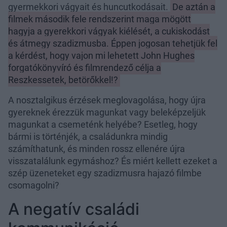
gyermekkori vágyait és huncutkodásait.
De aztán a
filmek második fele rendszerint maga mögött
hagyja a gyerekkori vágyak kiélését, a cukiskodást
és átmegy szadizmusba. Éppen jogosan tehetjük fel
a kérdést, hogy vajon mi lehetett John Hughes
forgatókönyvíró és filmrendező célja a
Reszkessetek, betörőkkel!?
A nosztalgikus érzések meglovagolása, hogy újra
gyereknek érezzük magunkat vagy beleképzeljük
magunkat a csemeténk helyébe? Esetleg, hogy
bármi is történjék, a családunkra mindig
számíthatunk, és minden rossz ellenére újra
visszatalálunk egymáshoz? És miért kellett ezeket a
szép üzeneteket egy szadizmusra hajazó filmbe
csomagolni?
A negatív családi