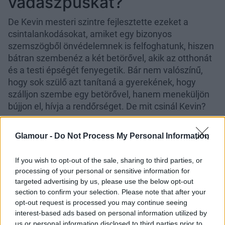
vadászpuskát?
De Kevin mesteri szintre fejlesztette ezeket a
csintalankodásokat, amiket egy bizonyos
szemszögből önvédelemnek is felfoghatunk, hiszen
bátran szembenéz a két betörővel, akik az otthonát
és a testi épségét fenyegetik. Bár nem valószínű,
hogy sok szülő azt tanítaná a gyerekének, hogy
szálljon szembe egy betörővel, hanem meneküljön
bújjon el, hívja a rendőrséget. De mit csinál Kevin?
Glamour -
Do Not Process My Personal Information
If you wish to opt-out of the sale, sharing to third parties, or
processing of your personal or sensitive information for
targeted advertising by us, please use the below opt-out
section to confirm your selection. Please note that after your
opt-out request is processed you may continue seeing
interest-based ads based on personal information utilized by
us or personal information disclosed to third parties prior to