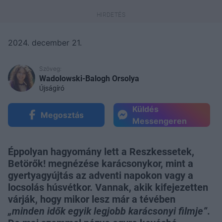
2024. december 21.
Szöveg:
Wadolowski-Balogh Orsolya
Újságíró
Küldés
Megosztás
Messengeren
Éppolyan hagyomány lett a Reszkessetek,
Betörők! megnézése karácsonykor, mint a
gyertyagyújtás az adventi napokon vagy a
locsolás húsvétkor. Vannak, akik kifejezetten
várják, hogy mikor lesz már a tévében
„minden idők egyik legjobb karácsonyi filmje”
.