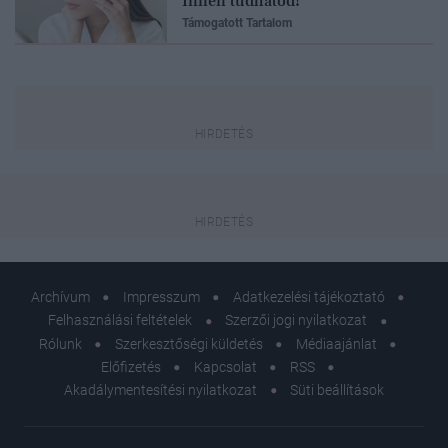
Innen tudhatod!
Támogatott Tartalom
Archívum
Impresszum
Adatkezelési tájékoztató
Felhasználási feltételek
Szerzői jogi nyilatkozat
Rólunk
Szerkesztőségi küldetés
Médiaajánlat
Előfizetés
Kapcsolat
RSS
Akadálymentesítési nyilatkozat
Süti beállítások