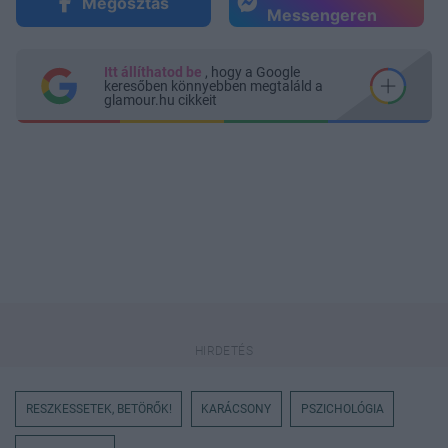
Megosztás
Messengeren
Itt állíthatod be
, hogy a Google
keresőben könnyebben megtaláld a
glamour.hu cikkeit
RESZKESSETEK, BETÖRŐK!
KARÁCSONY
PSZICHOLÓGIA