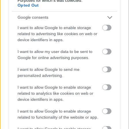
Purposes for which it was collected.
Opted Out
A második rész még ennél is fantáziadúsabbra
Google consents
sikeredett, ami kezd egy fordított horrorfilmbe
átmenni, ahol nem a gyerekeket üldözi az
I want to allow Google to enable storage
elmebeteg gyilkos, hanem a gyerek szedi az
related to advertising like cookies on web or
áldozatokat. Itt már elmaradnak a gyerekes
device identifiers in apps.
piszkoskodások, és kőkemény darálás zajlik. Ebben
I want to allow my user data to be sent to
a felvonásban téglák és szerszámok röpködnek a
Google for online advertising purposes.
háztetőről, és az egyre sátánibbnak tűnő kisfiú
áramot vezet Marvba, majd megpróbálja felgyújtani
I want to allow Google to send me
őket, végül egy nagy vasrudat is rájuk ejt.
A
personalized advertising.
legdurvább pedig az egészben az, hogy Kevin ezt
végig élvezi.
I want to allow Google to enable storage
related to analytics like cookies on web or
Kevin a gyerekpszichopata
device identifiers in apps.
megtestesítője
I want to allow Google to enable storage
related to functionality of the website or app.
A
The Take
segít megérteni azt, hogy egyrészről
I want to allow Google to enable storage