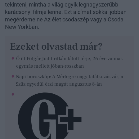
tekinteni, mintha a világ egyik legnagyszerűbb
karácsonyi filmje lenne. Ezt a címet sokkal jobban
megérdemelne Az élet csodaszép vagy a Csoda
New Yorkban.
Ezeket olvastad már?
Ő itt Polgár Judit ritkán látott férje, 26 éve vannak
egymás mellett jóban-rosszban
Napi horoszkóp: A Mérlegre nagy találkozás vár, a
Szűz egyedül érzi magát augusztus 8-án