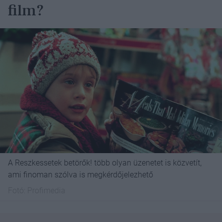
film?
A Reszkessetek betörők! több olyan üzenetet is közvetít,
ami finoman szólva is megkérdőjelezhető
Fotó:
Profimedia