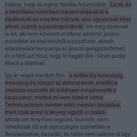
boldog, hogy az egész família felszívódott.
Ezzel, és
a betörőkkel szembeni bánásmódjával ki is
pipálhatjuk az empátia hiányát, ami ugyancsak ékes
jelnek számít a pszichopatáknál.
De még olyannak
is árt, aki nem követett el ellene semmit: jusson
eszünkbe az első részből a pizzafutár, akinek
érkezésekor benyomja az ijesztő gengszterfilmet,
és a férfi azt hiszi, hogy le fogják lőni - Kevin pedig
élvezi a félelmét.
Így ér véget mindkét film.
A szőke kis huncutság
mosolyog és integet az áldozatainak, mielőtt a
családja visszatér és boldogan megünneplik a
karácsonyt, mintha mi sem történt volna.
Természetesen minden stikli megvan bocsátva,
mert csak annyi a lényeg: együtt a család.
Mindezek fényében legyünk őszinték: nem
bővelkedik túl sok egészséges üzenetben a
Reszkessetek, betörők!, és talán nem kellene rá úgy