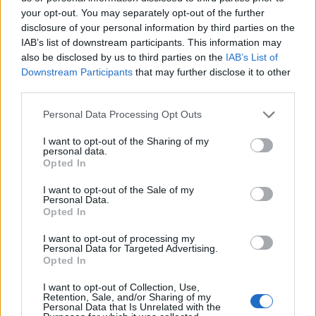
your opt-out. You may separately opt-out of the further
disclosure of your personal information by third parties on the
IAB’s list of downstream participants. This information may
also be disclosed by us to third parties on the
IAB’s List of
Downstream Participants
that may further disclose it to other
Ezzel a titkos Netflix-kóddal azonnal
third parties.
eléred a Netflix legjobb romantikus
Please note that this website/app uses one or more Google
karácsonyi filmjeit
Personal Data Processing Opt Outs
services and may gather and store information including but
not limited to your visit or usage behaviour. You may click to
I want to opt-out of the Sharing of my
personal data.
grant or deny consent to Google and its third-party tags to
Ahelyett, hogy hívná a rendőrséget, hadjáratot indít.
Opted In
use your data for below specified purposes in below Google
Fellocsolja vízzel a bejáratot, a lépcsőt, ahol esnek-
consent section.
I want to opt-out of the Sale of my
kelnek a rosszfiúk.
Az egyiket fejen lövi egy
Personal Data.
Opted In
játékpuskával, aki rálép egy kiálló szögre és a törött
karácsonyfadíszekre, majd megint kap a fejére egy
I want to opt-out of processing my
a vasalóval - és Kevin a nemi szervét sem kíméli. A
Personal Data for Targeted Advertising.
Opted In
másik hozzáér a felforrósított kilincshez, amitől
megperzselődik a húsa, utána pedig a feje ég le egy
I want to opt-out of Collection, Use,
Retention, Sale, and/or Sharing of my
lángszóró miatt, végezetül mind a ketten kapnak
Personal Data that Is Unrelated with the
egy-egy pofont a festékesvödrökkel.