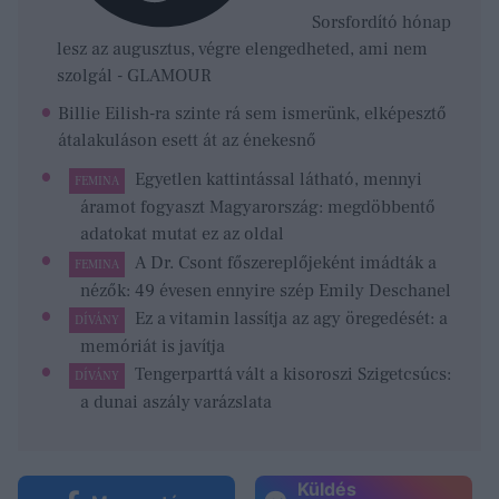
Sorsfordító hónap
lesz az augusztus, végre elengedheted, ami nem
szolgál - GLAMOUR
Billie Eilish-ra szinte rá sem ismerünk, elképesztő
átalakuláson esett át az énekesnő
Egyetlen kattintással látható, mennyi
FEMINA
áramot fogyaszt Magyarország: megdöbbentő
adatokat mutat ez az oldal
A Dr. Csont főszereplőjeként imádták a
FEMINA
nézők: 49 évesen ennyire szép Emily Deschanel
Ez a vitamin lassítja az agy öregedését: a
DÍVÁNY
memóriát is javítja
Tengerparttá vált a kisoroszi Szigetcsúcs:
DÍVÁNY
a dunai aszály varázslata
Küldés