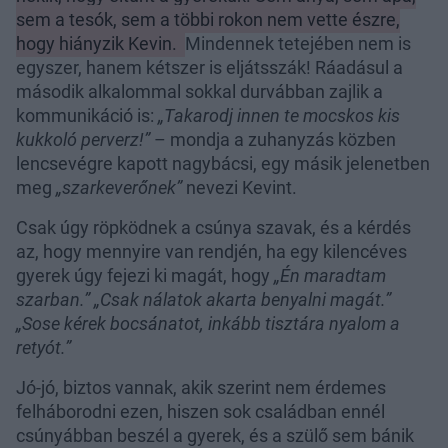
sem a tesók, sem a többi rokon nem vette észre,
hogy hiányzik Kevin.
Mindennek tetejében nem is
egyszer, hanem kétszer is eljátsszák! Ráadásul a
második alkalommal sokkal durvábban zajlik a
kommunikáció is:
„Takarodj innen te mocskos kis
kukkoló perverz!”
– mondja a zuhanyzás közben
lencsevégre kapott nagybácsi, egy másik jelenetben
meg
„szarkeverőnek”
nevezi Kevint.
Csak úgy röpködnek a csúnya szavak, és a kérdés
az, hogy mennyire van rendjén, ha egy kilencéves
gyerek úgy fejezi ki magát, hogy
„Én maradtam
szarban.” „Csak nálatok akarta benyalni magát.”
„Sose kérek bocsánatot, inkább tisztára nyalom a
retyót.”
Jó-jó, biztos vannak, akik szerint nem érdemes
felháborodni ezen, hiszen sok családban ennél
csúnyábban beszél a gyerek, és a szülő sem bánik