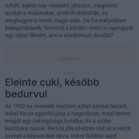
ruháit, egész nap nassolni, játszani, megnézni
azokat a műsorokat, amiktől eltiltották, és
meghagyni a rumlit maga után. De ha mélyebben
belegondolunk, felmerül a kérdés: miért is rajongunk
egy olyan filmért, ami a szadizmust dicsőíti?
Eleinte cuki, később
bedurvul
Az 1992-es második részben aztán szintet lépünk,
mivel Kevin egyedül járja a nagyvárost, majd beveti
magát egy méregdrága hotelbe, és a szülei
kontójára nyaral. Persze jóleső érzés tölti el a nézőt
ezeket a képsorokat látva, mikor felidézi saját