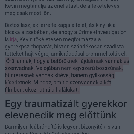
Kevin megtanulja az önellátást, de a feketeleves
még csak most jön.
Biztos lesz, aki erre felkapja a fejét, és kinyílik a
bicska a zsebében, de ahogy a Crime+Investigation
is
írja
, Kevin tökéletesen megformázza a
gyerekpszichopatát, hiszen szándékosan szadista
tetteket hajt végre, amik ráadásul örömmel töltik el.
Örül annak, hogy a betörőknek fájdalmaik vannak és
szenvednek. Valójában nem egyszerű bosszúnak,
büntetésnek vannak kitéve, hanem gyilkossági
kísérletnek. Mindaz, amit elszenvednek a két
filmben, okozhatná a halálukat.
Egy traumatizált gyerekkor
elevenedik meg előttünk
Bármilyen kiábrándító is legyen, bizonyíték is van
arra, hogy Kevin McCallister egy kis