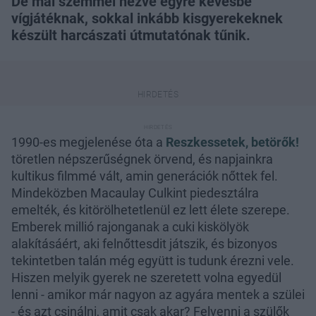
De mai szemmel nézve egyre kevésbé
vígjátéknak, sokkal inkább kisgyerekeknek
készült harcászati útmutatónak tűnik.
1990-es megjelenése óta a
Reszkessetek, betörők!
töretlen népszerűségnek örvend, és napjainkra
kultikus filmmé vált, amin generációk nőttek fel.
Mindeközben Macaulay Culkint piedesztálra
emelték, és kitörölhetetlenül ez lett élete szerepe.
Emberek millió rajonganak a cuki kiskölyök
alakításáért, aki felnőttesdit játszik, és bizonyos
tekintetben talán még együtt is tudunk érezni vele.
Hiszen melyik gyerek ne szeretett volna egyedül
lenni - amikor már nagyon az agyára mentek a szülei
- és azt csinálni, amit csak akar? Felvenni a szülők