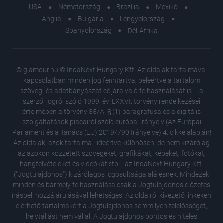
USA
Németország
Brazília
Mexikó
Anglia
Bulgária
Lengyelország
Spanyolország
Dél-Afrika
© glamour.hu © IndaNext Hungary Kft. Az oldalak tartalmával
kapcsolatban minden jog fenntartva, beleértve a tartalom
szöveg- és adatbányászat céljára való felhasználását is – a
szerzői jogról szóló 1999. évi LXXVI. törvény rendelkezései
értelmében a törvény 35/A. § (1) paragrafusa és a digitális
szolgáltatások piacairól szóló európai irányelv (Az Európai
Parlament és a Tanács (EU) 2019/790 Irányelve) 4. cikke alapján!
Az oldalak, azok tartalma - ideértve különösen, de nem kizárólag
az azokon közzétett szövegeket, grafikákat, képeket, fotókat,
hangfelvételeket és videókat stb. - az IndaNext Hungary Kft.
("Jogtulajdonos") kizárólagos jogosultsága alá esnek. Mindezek
minden és bármely felhasználása csak a Jogtulajdonos előzetes
írásbeli hozzájárulásával lehetséges. Az oldalról kivezető linkeken
elérhető tartalmakért a Jogtulajdonos semmilyen felelősséget,
helytállást nem vállal. A Jogtulajdonos pontos és hiteles
A sminke