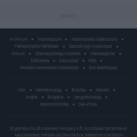
Archívum
Impresszum
Adatkezelési tájékoztató
Felhasználási feltételek
Szerzői jogi nyilatkozat
Rólunk
Szerkesztőségi küldetés
Médiaajánlat
Előfizetés
Kapcsolat
RSS
Akadálymentesítési nyilatkozat
Süti beállítások
USA
Németország
Brazília
Mexikó
Anglia
Bulgária
Lengyelország
Spanyolország
Dél-Afrika
© glamour.hu © IndaNext Hungary Kft. Az oldalak tartalmával
kapcsolatban minden jog fenntartva, beleértve a tartalom