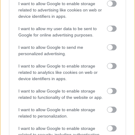
I want to allow Google to enable storage
ajánlja a programot: „
Szerintem nagyon fontos az,
related to advertising like cookies on web or
hogy ne csak a romák, de a nem romák is ismerjék
device identifiers in apps.
azt a roma történelmet, azt a roma kultúrát, amiben
élünk, hiszen ezek a magyar kultúra és történelem
I want to allow my user data to be sent to
szerves részei. És ahhoz, hogy elinduljon egy valódi
Google for online advertising purposes.
társadalmi párbeszéd roma és nem roma emberek
I want to allow Google to send me
között, valóban találkoznunk kell. A kiállítás egy
personalized advertising.
lehetőség erre.
”
I want to allow Google to enable storage
A kiállítás április 20-ig ingyenesen látogatható a
related to analytics like cookies on web or
H13-ban, kivéve hétvégén és munkaszüneti
device identifiers in apps.
napokon. Cím: H13 Diák- és Vállalkozásfejlesztési
Központ, Budapest, Horánszky u. 13, 1085
I want to allow Google to enable storage
related to functionality of the website or app.
Ne gondolkozz
I want to allow Google to enable storage
sematikusan a romákról!
related to personalization.
Légy nyitott!
I want to allow Google to enable storage
related to security, including authentication