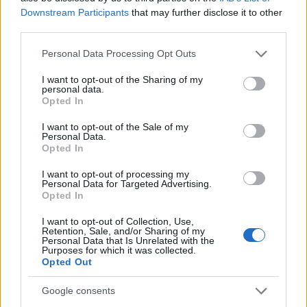
előítéletek csökkentése, illetve a roma közösség
Downstream Participants
that may further disclose it to other
társadalmi-kulturális térnyerésének erősítése.
third parties.
Please note that this website/app uses one or more Google
Personal Data Processing Opt Outs
services and may gather and store information including but
not limited to your visit or usage behaviour. You may click to
I want to opt-out of the Sharing of my
personal data.
grant or deny consent to Google and its third-party tags to
Opted In
use your data for below specified purposes in below Google
consent section.
I want to opt-out of the Sale of my
Personal Data.
Opted In
I want to opt-out of processing my
Personal Data for Targeted Advertising.
Opted In
I want to opt-out of Collection, Use,
Retention, Sale, and/or Sharing of my
Personal Data that Is Unrelated with the
Purposes for which it was collected.
Opted Out
Khetane kiállítás
Google consents
Szénási Szilvia, a kiállítás egyik szervezője így