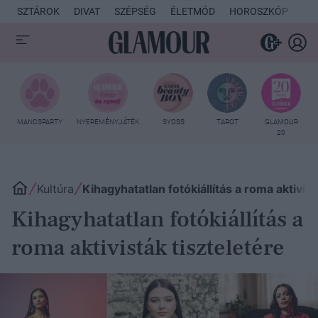
SZTÁROK
DIVAT
SZÉPSÉG
ÉLETMÓD
HOROSZKÓP
KU
MANCSPARTY
NYEREMÉNYJÁTÉK
SYOSS
TAROT
GLAMOUR
20
Kultúra
Kihagyhatatlan fotókiállítás a roma aktivist
Kihagyhatatlan fotókiállítás a
roma aktivisták tiszteletére