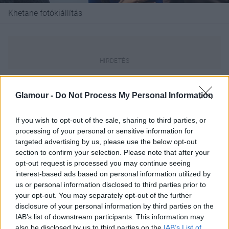
Khetane fotókiállítás
A Nemzetközi Roma Napot idén 23. alkalommal
Glamour -
Do Not Process My Personal Information
rendezik meg világszerte - így állítva emléket az
1971-es első Roma Világkongresszusnak. Az azóta
If you wish to opt-out of the sale, sharing to third parties, or
eltelt évekre, történésekre való reflexió mellett az
processing of your personal or sensitive information for
ünnepnap lehetőséget ad a közös tervezésre, együtt
targeted advertising by us, please use the below opt-out
gondolkodásra is.
Mind a négy szervezet a modern,
section to confirm your selection. Please note that after your
21. századi roma identitást és reprezentációs
opt-out request is processed you may continue seeing
törekvéseket képviseli, a kortárs aktivizmus
interest-based ads based on personal information utilized by
különböző módszereinek segítségével. Mindannyiuk
us or personal information disclosed to third parties prior to
your opt-out. You may separately opt-out of the further
működésének központi eleme a romák és nem
disclosure of your personal information by third parties on the
romák közötti társadalmi párbeszéd támogatása, a
IAB’s list of downstream participants. This information may
roma közösséggel szembeni sztereotípiák és az
also be disclosed by us to third parties on the
IAB’s List of