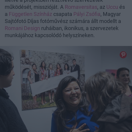
működését, misszióját. A
Romaversitas
, az
Uccu
és
a
Független Színház
csapata
Pályi Zsófia
, Magyar
Sajtófotó Díjas fotóművész számára állt modellt a
Romani Design
ruháiban, ikonikus, a szervezetek
munkájához kapcsolódó helyszíneken.