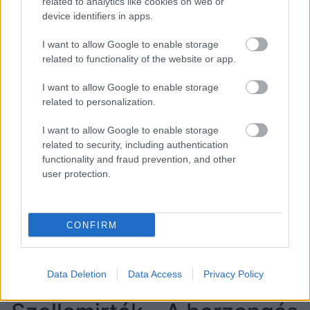
Kasszaiker lett a Garfield is, ami szerény 60 millió
related to analytics like cookies on web or
dolláros büdzséből született. Valószínűleg sokat
device identifiers in apps.
nyomott a latban Chris Pratt hangja, aki
I want to allow Google to enable storage
megszólaltatta az ikonikus karaktert. Ennek ellenére
related to functionality of the website or app.
leginkább nemzetközi szinten szólt nagyot a
Garfield, ahol elérte a 150 millió dollárt, míg hazai
I want to allow Google to enable storage
környezetben csak 89 millió dollárt termelt.
related to personalization.
I want to allow Google to enable storage
related to security, including authentication
functionality and fraud prevention, and other
user protection.
CONFIRM
Data Deletion
Data Access
Privacy Policy