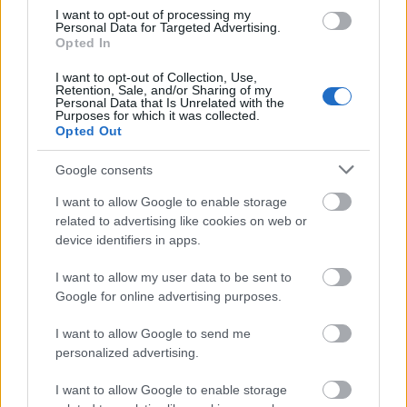
millió dolláros bevétellel a franchise második
I want to opt-out of processing my
legsikeresebb produkciója lett. Ki gondolná, hogy azt
Personal Data for Targeted Advertising.
Opted In
a sok látványos akciójelenetet 100 millió dolláros
költségvetésből hozták össze, ami végül háromszor
I want to opt-out of Collection, Use,
Retention, Sale, and/or Sharing of my
annyi pénzt termelt.
Personal Data that Is Unrelated with the
Purposes for which it was collected.
Opted Out
Google consents
I want to allow Google to enable storage
related to advertising like cookies on web or
device identifiers in apps.
I want to allow my user data to be sent to
Google for online advertising purposes.
I want to allow Google to send me
personalized advertising.
Garfield – 239 millió dollár
I want to allow Google to enable storage