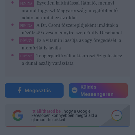
Egyetlen kattintással látható, mennyi
FEMINA
áramot fogyaszt Magyarország: megdöbbentő
adatokat mutat ez az oldal
A Dr. Csont főszereplőjeként imádták a
FEMINA
nézők: 49 évesen ennyire szép Emily Deschanel
Ez a vitamin lassítja az agy öregedését: a
DÍVÁNY
memóriát is javítja
Tengerparttá vált a kisoroszi Szigetcsúcs:
DÍVÁNY
a dunai aszály varázslata
Küldés
Megosztás
Messengeren
Itt állíthatod be
, hogy a Google
keresőben könnyebben megtaláld a
glamour.hu cikkeit