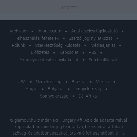
Archívum
Impresszum
Adatkezelési tájékoztató
Felhasználási feltételek
Szerzői jogi nyilatkozat
Rólunk
Szerkesztőségi küldetés
Médiaajánlat
Előfizetés
Kapcsolat
RSS
Akadálymentesítési nyilatkozat
Süti beállítások
USA
Németország
Brazília
Mexikó
Anglia
Bulgária
Lengyelország
Spanyolország
Dél-Afrika
© glamour.hu © IndaNext Hungary Kft. Az oldalak tartalmával
kapcsolatban minden jog fenntartva, beleértve a tartalom
szöveg- és adatbányászat céljára való felhasználását is – a