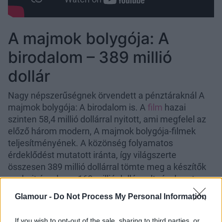
A majmok bolygója: A
birodalom – 389 millió
dollár
Nagy népszerűségnek örvendett a pénztáraknál A
majmok bolygója: A birodalom is. A
film
hazai
szinten 58,4 millió dollárral nyitott, ami megfelel az
előző három modern, A majmok bolygója-filmek
teljesítményének. A közönség folyamatos
érdeklődést mutatott iránta, így világszerte
összesen 389 millió dollárral tömte meg a készítők
zsebeit úgy, hogy 160 millió dollár volt rá a keret.
Glamour -
Do Not Process My Personal Information
If you wish to opt-out of the sale, sharing to third parties, or