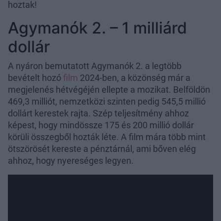
hoztak!
Agymanók 2. – 1 milliárd
dollár
A nyáron bemutatott Agymanók 2. a legtöbb
bevételt hozó
film
2024-ben, a közönség már a
megjelenés hétvégéjén ellepte a mozikat. Belföldön
469,3 milliót, nemzetközi szinten pedig 545,5 millió
dollárt kerestek rajta. Szép teljesítmény ahhoz
képest, hogy mindössze 175 és 200 millió dollár
körüli összegből hozták léte. A film mára több mint
ötszörösét kereste a pénztárnál, ami bőven elég
ahhoz, hogy nyereséges legyen.