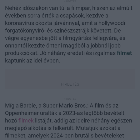
Nehéz időszakon van túl a filmipar, hiszen az elmúlt
években sorra érték a csapások, kezdve a
koronavírus okozta járvánnyal, amit a hollywoodi
forgatókönyvíró- és színészsztrájk követett. De
végre egyenesbe jött a filmgyártás fellegvára, és
onnantól kezdte önteni magából a jobbnál jobb
produkciókat. Jó néhány eredeti és izgalmas
filmet
kaptunk az idei évben.
Míg a Barbie, a Super Mario Bros.: A film és az
Oppenheimer uralták a 2023-as legtöbb bevételt
hozó
filmek
listáját, addig az ideire néhány egészen
meglepő alkotás is felkerült. Mutatjuk azokat a
filmeket, amelyek 2024-ben brutális bevételeket