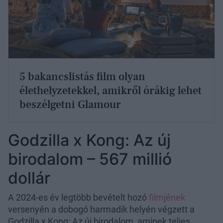
5 bakancslistás film olyan
élethelyzetekkel, amikről órákig lehet
beszélgetni Glamour
Godzilla x Kong: Az új
birodalom – 567 millió
dollár
A 2024-es év legtöbb bevételt hozó
filmjének
versenyén a dobogó harmadik helyén végzett a
Godzilla x Kong: Az új birodalom, aminek teljes