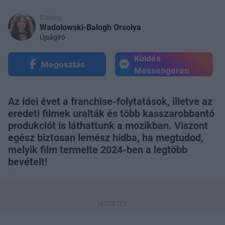
Szöveg:
Wadolowski-Balogh Orsolya
Újságíró
Küldés
Megosztás
Messengeren
Az idei évet a franchise-folytatások, illetve az
eredeti filmek uralták és több kasszarobbantó
produkciót is láthattunk a mozikban. Viszont
egész biztosan lemész hídba, ha megtudod,
melyik film termelte 2024-ben a legtöbb
bevételt!