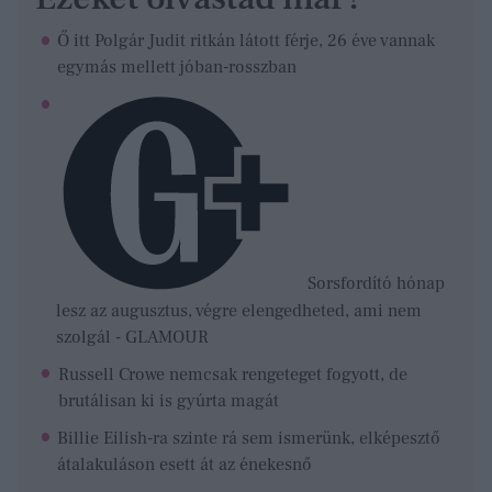
Ő itt Polgár Judit ritkán látott férje, 26 éve vannak
egymás mellett jóban-rosszban
Sorsfordító hónap
lesz az augusztus, végre elengedheted, ami nem
szolgál - GLAMOUR
Russell Crowe nemcsak rengeteget fogyott, de
brutálisan ki is gyúrta magát
Billie Eilish-ra szinte rá sem ismerünk, elképesztő
átalakuláson esett át az énekesnő