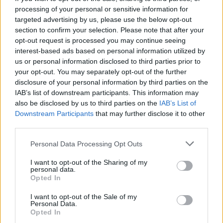
processing of your personal or sensitive information for
targeted advertising by us, please use the below opt-out
section to confirm your selection. Please note that after your
opt-out request is processed you may continue seeing
interest-based ads based on personal information utilized by
us or personal information disclosed to third parties prior to
your opt-out. You may separately opt-out of the further
disclosure of your personal information by third parties on the
IAB’s list of downstream participants. This information may
also be disclosed by us to third parties on the
IAB’s List of
Downstream Participants
that may further disclose it to other
third parties.
Please note that this website/app uses one or more Google
Personal Data Processing Opt Outs
Bad Boys – Mindent vagy
services and may gather and store information including but
not limited to your visit or usage behaviour. You may click to
I want to opt-out of the Sharing of my
többet – 331 millió dollár
personal data.
grant or deny consent to Google and its third-party tags to
Opted In
use your data for below specified purposes in below Google
A júniusban bemutatott legújabb Bad Boys, 2024
consent section.
I want to opt-out of the Sale of my
egyik legnagyobb bevételt hozó
filmje
, de ez nem is
Personal Data.
Opted In
csoda, hiszen régóta vártak már rá a rajongók! A 331