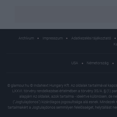
Archívum
Impresszum
Adatkezelési tájékoztató
K
USA
Németország
© glamour.hu © IndaNext Hungary Kft. Az oldalak tartalmával kapcsol
LXXVI. törvény rendelkezései értelmében a törvény 35/A. § (1) par
alapján! Az oldalak, azok tartalma - ideértve különösen, de n
("Jogtulajdonos") kizárólagos jogosultsága alá esnek. Mindezek m
tartalmakért a Jogtulajdonos semmilyen felelősséget, helytállást ne