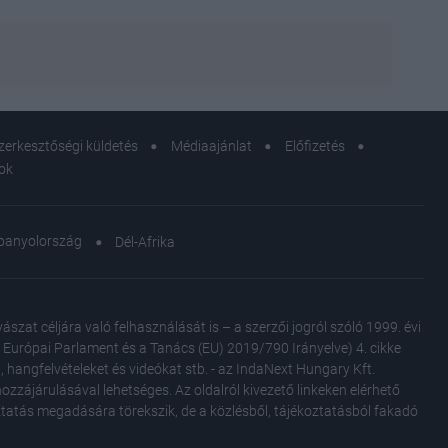
zerkesztőségi küldetés
Médiaajánlat
Előfizetés
sok
panyolország
Dél-Afrika
Minth
ez a 
autóv
at céljára való felhasználását is – a szerzői jogról szóló 1999. évi
Az Európai Parlament és a Tanács (EU) 2019/790 Irányelve) 4. cikke
, hangfelvételeket és videókat stb. - az IndaNext Hungary Kft.
A női
zzájárulásával lehetséges. Az oldalról kivezető linkeken elérhető
oztatás megadására törekszik, de a közlésből, tájékoztatásból fakadó
hallg
beteg