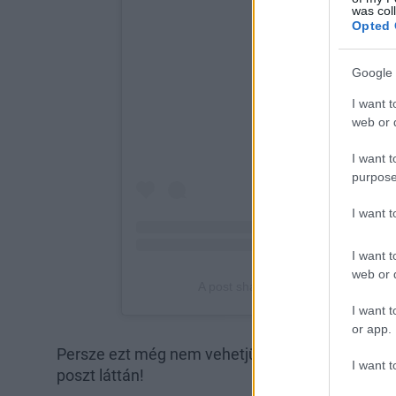
was col
Opted 
Google 
I want t
web or d
I want t
purpose
I want 
I want t
web or d
I want t
or app.
Persze ezt még nem vehetjük készpénznek, de 
I want t
poszt láttán!