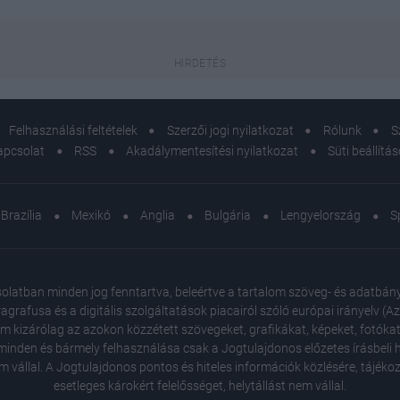
Felhasználási feltételek
Szerzői jogi nyilatkozat
Rólunk
S
apcsolat
RSS
Akadálymentesítési nyilatkozat
Süti beállítá
Brazília
Mexikó
Anglia
Bulgária
Lengyelország
S
atban minden jog fenntartva, beleértve a tartalom szöveg- és adatbányász
agrafusa és a digitális szolgáltatások piacairól szóló európai irányelv (
em kizárólag az azokon közzétett szövegeket, grafikákat, képeket, fotókat
inden és bármely felhasználása csak a Jogtulajdonos előzetes írásbeli ho
m vállal. A Jogtulajdonos pontos és hiteles információk közlésére, tájék
esetleges károkért felelősséget, helytállást nem vállal.