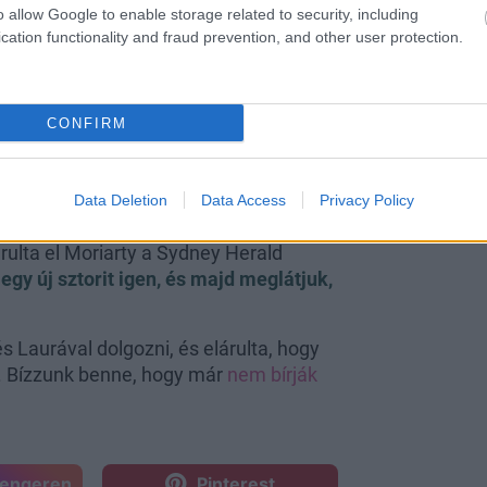
o allow Google to enable storage related to security, including
lánya olyanok, mint az ikrek!
cation functionality and fraud prevention, and other user protection.
pján készült, és Liane nemrégiben
további ötletekért egy esetleges
CONFIRM
Data Deletion
Data Access
Privacy Policy
árulta el Moriarty a Sydney Herald
egy új sztorit igen, és majd meglátjuk,
s Laurával dolgozni, és elárulta, hogy
t. Bízzunk benne, hogy már
nem bírják
sengeren
Pinterest