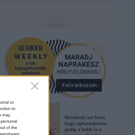
Feliratkozom
sonal or
ection to
ou may
Mindenki azt hiszi,
 personal
hogy egészségtelen,
out of the
pedig a hekk és a
 downstream