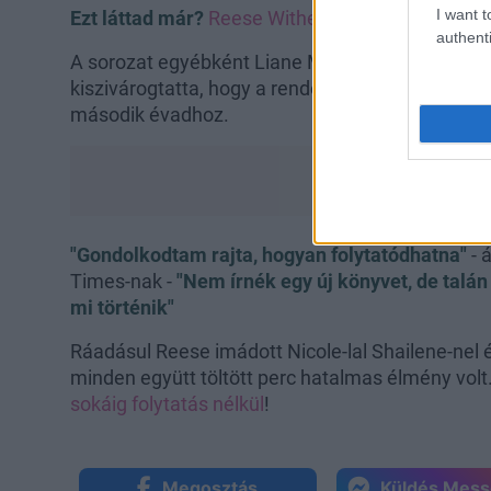
I want t
Ezt láttad már?
Reese Witherspoon és a 17 éves 
authenti
A sorozat egyébként Liane Moriarty regénye ala
kiszivárogtatta, hogy a rendezők felkeresték őt 
második évadhoz.
"Gondolkodtam rajta, hogyan folytatódhatna"
- 
Times-nak -
"Nem írnék egy új könyvet, de talán 
mi történik"
Ráadásul Reese imádott Nicole-lal Shailene-nel é
minden együtt töltött perc hatalmas élmény vol
sokáig folytatás nélkül
!
Megosztás
Küldés Mes