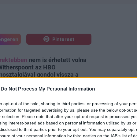
engeren
Pinterest
rrektebben
nem is érhetett volna
 Witherspoont az HBO
 nosztalgiával gondol vissza a
ztjában azt sejtette, hogy
mazott teljesen egyértelműen, de
-
Do Not Process My Personal Information
to opt-out of the sale, sharing to third parties, or processing of your per
formation for targeted advertising by us, please use the below opt-out s
r selection. Please note that after your opt-out request is processed y
eing interest-based ads based on personal information utilized by us or
disclosed to third parties prior to your opt-out. You may separately opt-
losure of your personal information by third parties on the IAB’s list of