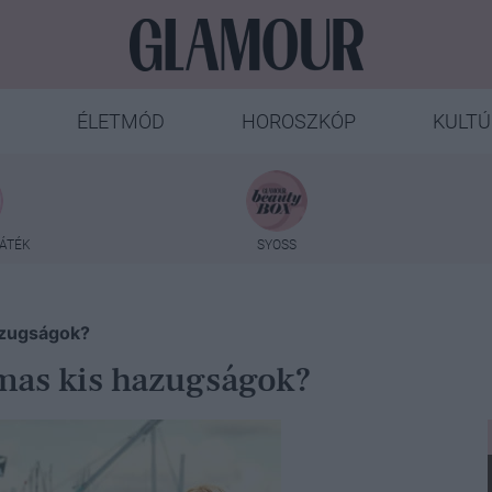
ÉLETMÓD
HOROSZKÓP
KULTÚ
ÁTÉK
SYOSS
hazugságok?
lmas kis hazugságok?