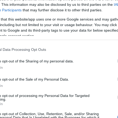
. This information may also be disclosed by us to third parties on the
IA
Participants
that may further disclose it to other third parties.
 that this website/app uses one or more Google services and may gath
including but not limited to your visit or usage behaviour. You may click 
 to Google and its third-party tags to use your data for below specifi
val, Nicole Kidmannel és Laura Dernnel
ogle consent section.
okon dolgozunk".
l Data Processing Opt Outs
o opt-out of the Sharing of my personal data.
In
o opt-out of the Sale of my Personal Data.
In
to opt-out of processing my Personal Data for Targeted
ing.
In
o opt-out of Collection, Use, Retention, Sale, and/or Sharing
ersonal Data that Is Unrelated with the Purposes for which it