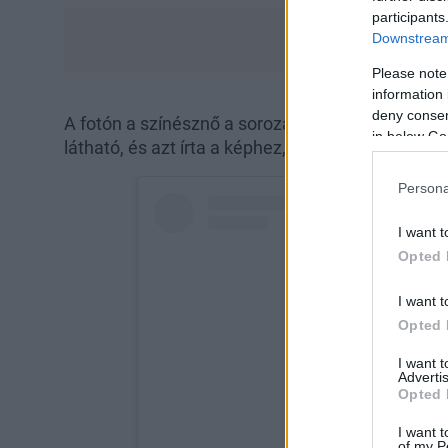
participants
Downstream 
Please note
information 
deny consent
A fotón a színésznő a sorozat másik két sztárjá
in below Go
látható, és azt írta a képhez, hogy "új hazugság
Persona
I want t
Opted 
I want t
Opted 
I want 
Advertis
Opted 
I want t
of my P