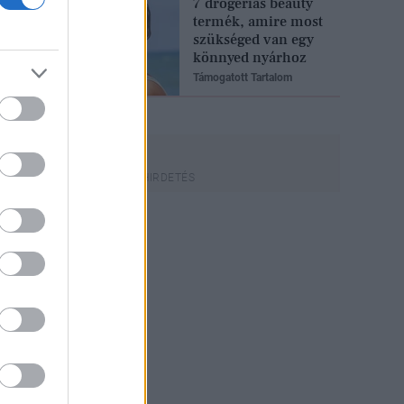
7 drogériás beauty
termék, amire most
szükséged van egy
könnyed nyárhoz
Támogatott Tartalom