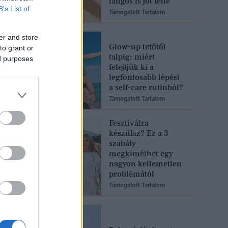
lángos is jót tehe
B’s List of
Támogatott Tartalom
er and store
Glow-up tetőtől
to grant or
talpig: miért
ed purposes
felejtjük ki a
legfontosabb lépést
a self-care rutinból?
Támogatott Tartalom
Fesztiválra
készülsz? Ez a 3
szabály
megkímélhet egy
nagyon kellemetlen
problémától
Támogatott Tartalom