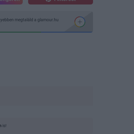
nyebben megtaláld a glamour.hu
n
is!